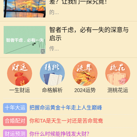
差？让我们一探究竟！
这种属相在某种程度上定义了一个人
的...
在人生的旅途中，我们常常会面临各
种选择与挑战。有时候，尽管我们经
智者千虑，必有一失的深意与
过深思熟虑，却仍会遭遇意外的失
启示
误。这正是“智者千虑，必有一失”所
传...
一生财运
命格解析
2024运势
测桃花运
十年大运
把握命运黄金十年走上人生巅峰
合婚配对
你和TA是天生一对还是苦命鸳鸯
财运预测
你什么时候能挣钱发大财？