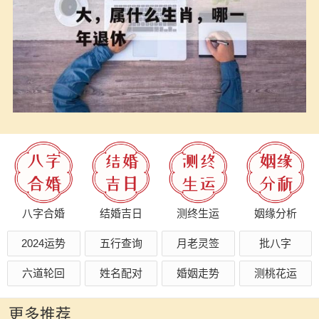
八字合婚
结婚吉日
测终生运
姻缘分析
2024运势
五行查询
月老灵签
批八字
六道轮回
姓名配对
婚姻走势
测桃花运
更多推荐