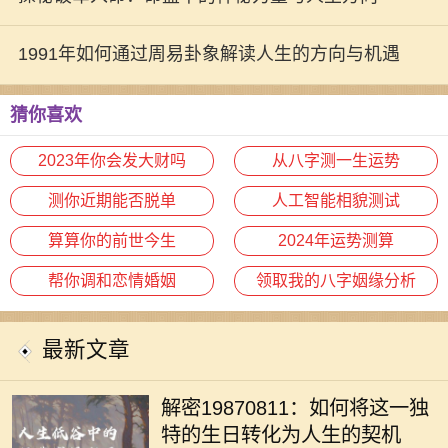
1991年如何通过周易卦象解读人生的方向与机遇
猜你喜欢
2023年你会发大财吗
从八字测一生运势
测你近期能否脱单
人工智能相貌测试
算算你的前世今生
2024年运势测算
帮你调和恋情婚姻
领取我的八字姻缘分析
最新文章
在中国文化中，出生日期常常被用作
命理分析的重要依据。1987年8月11
解密19870811：如何将这一独
日出生的人士，有着独特的命格，这
特的生日转化为人生的契机
不仅影响着性格、人际关系，还有潜