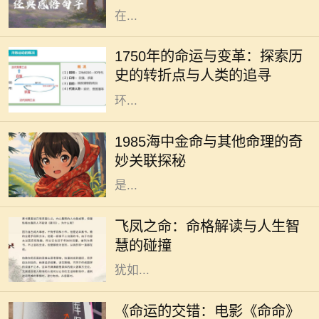
在...
1750年是一个重要的历史节点，它标
志着人类社会在工业化、科学和文化
1750年的命运与变革：探索历
等多个领域的变革。从农业社会向工
史的转折点与人类的追寻
业社会的转变，折射出人类对生活及
环...
在中国传统的命理学中，每个人的命
运都受到出生年份、月份、日子和时
1985海中金命与其他命理的奇
辰的影响。1985年出生的人，被称为
妙关联探秘
“海中金”。这一命理的特征，指的
是...
在中国传统命理学中，飞凤之命是一
种独特而珍贵的命格。它象征着高
飞凤之命：命格解读与人生智
贵、优雅与灵动，常被视为一种幸运
慧的碰撞
和祝福的象征。命格中蕴含的飞凤，
犹如...
随着电影市场的蓬勃发展，越来越多
的电影作品吸引了观众的目光。其
《命运的交错：电影《命命》
中，备受期待的《命命》即将于近日