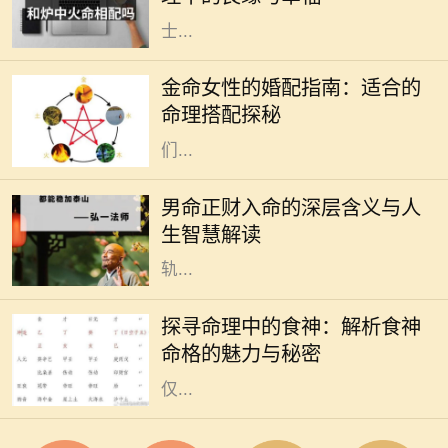
力量。然而，合适的伴侣对于火命人
士...
在中国传统命理学中，八字命理被广
泛用于分析一个人的命运。在这些命
金命女性的婚配指南：适合的
理中，五行是极其重要的概念。金命
命理搭配探秘
女性，象征着坚韧、果敢与智慧，她
们...
在中国传统命理学中，命理的组合和
分析无不与八字密切相关。对于男命
男命正财入命的深层含义与人
而言，正财的入命，不仅是财富的象
生智慧解读
征，更深层次上反映了一个人的人生
轨...
在中国传统命理学中，八字命格被认
为是了解一个人命运的绝佳工具。其
探寻命理中的食神：解析食神
中，"食神"作为十神之一，代表了个
命格的魅力与秘密
人的智慧、创意与生活享受。食神不
仅...