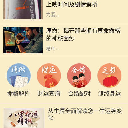
上映时间及剧情解析
上映，这部充满悬念与情感的电影将
为我...
在中国传统文化中，命格一直是一个
令人着迷且神秘的话题。无论是算
厚命：揭开那些拥有厚命命格
命、风水，还是命理学，都是我们探
的神秘面纱
索未来和命运的工具。而在众多的命
格中...
命格解析
财运查询
合婚配对
测终身运
从生辰全面解读您一生运势变
化