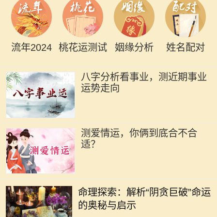
流年2024
桃花运测试
姻缘分析
姓名配对
八字分析看事业，测近期事业
运势走向
测爱情运，你俩到底合不合
适？
命理学作为中国传统文化的一部分，
一直以来被人们广泛探讨和应用。在
命理探索：解析“阴贪巨破”命运
众多命格中，“阴贪巨破”命是一种较
的奥秘与启示
为特殊的命型，通常被认为具有复