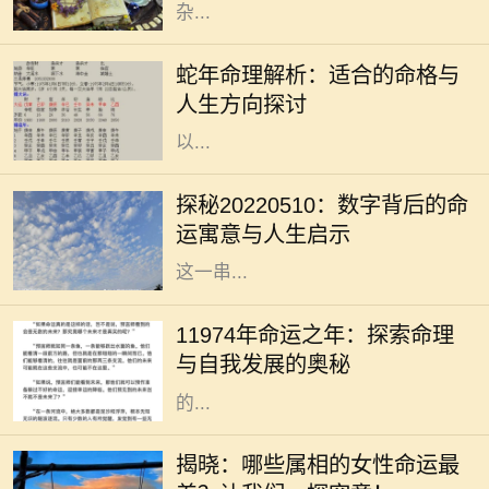
杂...
在中国传统命理学中，蛇被视为智慧
与灵性的象征，蛇年出生的人通常被
蛇年命理解析：适合的命格与
认为具备独特的直觉和洞察力。他们
人生方向探讨
在生活中常常能迅速适应环境，并能
以...
在文化的长河中，数字常常承载着深
厚的寓意。尤其是在中国传统文化
探秘20220510：数字背后的命
中，数字不仅仅是数学符号，更是蕴
运寓意与人生启示
含着哲理和智慧的象征。20220510
这一串...
在中华文化悠久的历史长河中，命理
学作为一门深厚的学问，吸引了无数
11974年命运之年：探索命理
对未来充满好奇的人。11974年，这
与自我发展的奥秘
个数字组合在命理学中被赋予了特别
的...
在中国的传统文化中，属相被视为影
响个人命运和性格的重要因素。每个
揭晓：哪些属相的女性命运最
人的出生年份都对应着一种属相，而