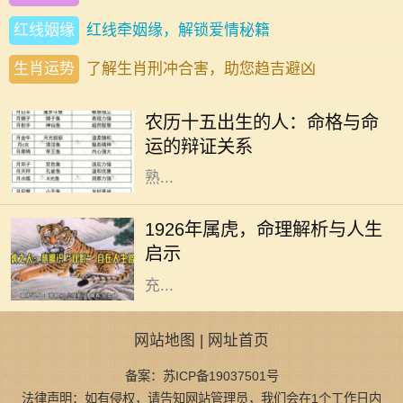
红线姻缘
红线牵姻缘，解锁爱情秘籍
生肖运势
了解生肖刑冲合害，助您趋吉避凶
在中华文化中，命理学是一个极具深
度和广度的话题，其中出生日期对个
农历十五出生的人：命格与命
人命格的影响尤为显著。农历十五作
运的辩证关系
为一个特别的日子，象征着圆满与成
熟...
1926年，农历丙寅年，生肖属虎。在
中国传统文化中，虎被视为勇猛和权
1926年属虎，命理解析与人生
威的象征，具有强烈的个性特征。属
启示
虎的人通常被认为是具备领导才能、
充...
网站地图
|
网址首页
备案：苏ICP备19037501号
法律声明：如有侵权，请告知网站管理员，我们会在1个工作日内