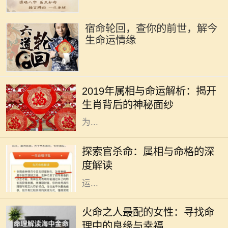
宿命轮回，查你的前世，解今
生命运情缘
2019年是中国农历的己亥年，亥年对
应的属相是猪。猪在中华文化中象征
2019年属相与命运解析：揭开
着财富与好运，常常被认为是富裕与
生肖背后的神秘面纱
幸福的象征。猪年出生的人通常被视
为...
在中国传统文化中，命理学是一门博
大精深的学问，其中属相与命格的关
探索官杀命：属相与命格的深
系尤为引人注目。官杀命，作为一种
度解读
特定的命格，常常和成功、权威、财
运...
在中国的传统命理学中，火命代表着
热情、活力与激情。火命之人，通常
火命之人最配的女性：寻找命
生性乐观，充满创造力和积极向上的
理中的良缘与幸福