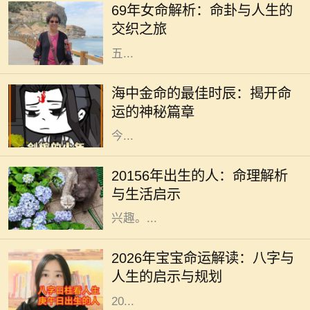
69年女命解析：命卦与人生的
出生的女性，她们的命卦具有独特的
交织之旅
含义与特点。69年女命，通常属蛇，
五...
在中国传统的命理学中，每个人的命
运都与五行有着密切的关联。海中金
海中金命的最佳时辰：揭开命
命，作为金命的一种，其蕴含的不仅
运的神秘篇章
是金的特性，还有深厚的文化内涵。
今...
在中国传统命理学中，出生年份常常
被视为一个人命运的重要标志。
20156年出生的人：命理解析
20156年，随着时代的变迁，许多人
与生活启示
对这一年份的命理特征产生了浓厚的
兴趣。...
在中华文化中，命理学与八字的研究
一直以来备受关注。每一个新生命的
2026年宝宝命运解读：八字与
降临，都与其出生年份、月份、日期
人生的启示与规划
和时间紧密相连。从这个角度出发，
20...
在阳光明媚的午后，农田里传来阵阵