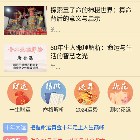
而神秘的艺术，涉及到命理、五行、
探索童子命的神秘世界：算命
阴阳等多种哲学原理。童子命，作为
背后的意义与启示
其中的一个重要概念，常常引发人们
的...
在中国传统文化中，命理学是一门博
大精深的学问。对于1960年出生的
60年生人命理解析：命运与生
人，俗称“60年生人”，他们的命理特
活的智慧之光
征，往往吸引着众多人的关注。根据
生...
一生财运
命格解析
2024运势
测桃花运
十年大运
把握命运黄金十年走上人生巅峰