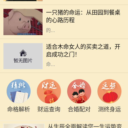
悦耳的叫声，一只肥胖的猪悠然自得
一只猪的命运：从田园到餐桌
地在泥土中打滚。它的生活似乎无忧
的心路历程
无虑，每天享受着阳光、青草和农民
的...
木命女人在五行中代表着生机与创造
力，她们通常具有强烈的好奇心和创
适合木命女人的买卖之道，开
造精神，适合从事与艺术、教育、咨
启成功之门！
询等相关的行业。本文将深入探讨木
命...
命格解析
财运查询
合婚配对
测终身运
从生辰全面解读您一生运势变