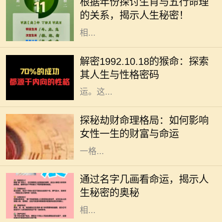
根据年份探讨生肖与五行命理
年都有其独特的五行属性，这不仅影
的关系，揭示人生秘密！
响着个人的性格特征，还与命运息息
相...
在中华文化中，十二生肖不仅仅是一
种标志，更蕴含着丰富的哲学和人生
解密1992.10.18的猴命：探索
智慧。我们今天要探讨的是1992年
其人生与性格密码
10月18日出生的猴命人的性格与命
运。这...
在命理学中，劫财格局常常被视为一
种特殊的命理趋势，尤其对女性而
探秘劫财命理格局：如何影响
言，它不仅影响着她的财富，还深刻
女性一生的财富与命运
影响着她的生活与人际关系。了解这
一格...
在中华文化中，名字不仅承载了父母
的期望和美好寓意，更在某种程度上
通过名字几画看命运，揭示人
与一个人的命运息息相关。特别是名
生秘密的奥秘
字的笔画数，常被认为与其五行属性
相...
在中国传统文化中，算命是一门古老