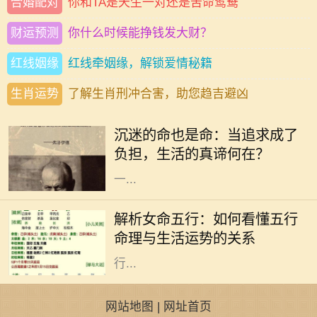
合婚配对
你和TA是天生一对还是苦命鸳鸯
财运预测
你什么时候能挣钱发大财？
红线姻缘
红线牵姻缘，解锁爱情秘籍
生肖运势
了解生肖刑冲合害，助您趋吉避凶
在这个快速发展的社会中，许多人为
了追求自己的兴趣与爱好，甚至是事
沉迷的命也是命：当追求成了
业，不惜陷入沉迷的状态。沉迷看似
负担，生活的真谛何在？
是对某件事的热爱，但当热爱演变为
一...
在中国传统命理学中，五行是理解命
运的重要工具。五行分别为金、木、
解析女命五行：如何看懂五行
水、火、土，它们相互生克，影响着
命理与生活运势的关系
每个人的命运。特别是女性命理，五
行...
网站地图
|
网址首页