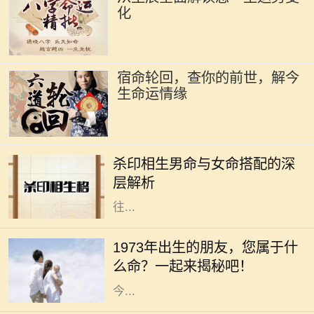
化
宿命轮回，查你的前世，解今
生命运情缘
在命理学中，男女命的搭配一直是一
个重要的话题，尤其是杀印相生的男
杀印相生男命与女命搭配的深
命。这种命格的特点是：杀星有力，
层解析
印绶相生，意味着这个男性的个性往
往...
在中华文化中，每个人的命运都与其
出生的年份、五行和生肖密切相关。
1973年出生的朋友，您属于什
1973年，这个年份不仅是新历史的起
么命？一起来揭秘吧！
点，更是成千上万生命的诞生之年。
今...
在命理学中，海水命是一种受人喜爱