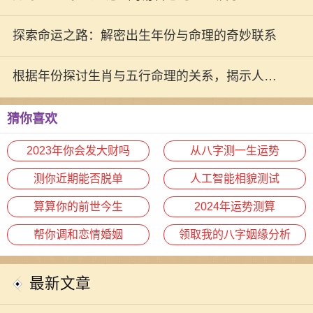
探索命运之路：解密出生年份与命理的奇妙联系
根据年份探讨生肖与五行命理的关系，揭示人生
秘密！
猜你喜欢
2023年你会发大财吗
从八字测一生运势
测你近期能否脱单
人工智能相貌测试
算算你的前世今生
2024年运势测算
帮你调和恋情婚姻
领取我的八字姻缘分析
最新文章
在中国的传统文化中，命理学一直占
据着重要的地位。特别是对于1969年