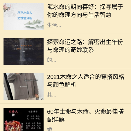
的命格。它代表着依赖变化与流动的
海水命的朝向喜好：探寻属于
特性，仿佛大海一般，能够包容万
你的命理方向与生活智慧
象，适应环境。而海水命的人在选择
生活...
在中国传统文化中，命理学一直扮演
着重要的角色。古人相信，一个人出
探索命运之路：解密出生年份
生的年份、月份、日期和时辰直接影
与命理的奇妙联系
响着他们的命运。而其中，出生年份
的...
2021年是农历辛丑年，对于木命的人
而言，这一年的穿搭选择直接影响着
2021木命之人适合的穿搭风格
他们的气场与运势。木命属于五行中
与颜色解析
的一种，象征着生长、旺盛与活力，
其...
在中国传统命理学中，每个人的命格
都是不同的，而土命、木命和火命则
60年土命与木命、火命最佳搭
是常被讨论的一类。这种讨论不仅涉
配详解
及到个人命理，还影响着人际关系、
婚...