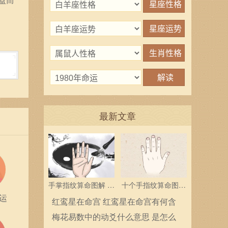
最新文章
手掌指纹算命图解 三
十个手指纹算命图解
运
个斗多为中层领导
分析指纹算命是什么
红鸾星在命宫 红鸾星在命宫有何含
义
梅花易数中的动爻什么意思 是怎么