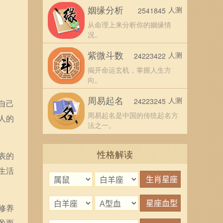
姻缘分析
人测
2541845
从命理上来分析你的姻缘情
况。
紫微斗数
人测
24223422
揭开命运玄机，掌握人生方
向。
周易起名
人测
24223245
自己
周易起名是中国的传统起名方
人的
法之一。
性格解读
表的
生活
修养
盈而