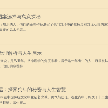
图案选择与寓意探秘
行属水的人，他们的命理特征决定了他们对环境的敏感度和对流动性的追
要的风水元素...
：命理解析与人生启示
具体来说，是己丑年。从命理学的角度来看，属于这一年出生的人，通常被
他们的命理特...
命运：探索狗年的秘密与人生智慧
年，狗在中国传统文化中象征着忠诚、勇气与信任。在生肖中，狗属于十二
特征。出生在...