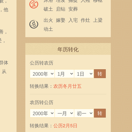
貌，
破土
启钻
安葬
，他
出火
嫁娶
入宅
作灶
上梁
动土
善，
受，
年历转化
群体
公历转农历
，从
转
转换结果：
农历冬月廿五
农历转公历
转
转换结果：
公历2月5日