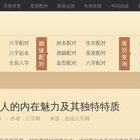
灵签求签
星座配对
星座运势
生肖性格
号码吉凶
姻
黄
八字配对
姓名配对
生肖配对
缘
历
八字起名
婚姻配对
星座配对
配
查
生辰八字
血型配对
八字配对
对
询
八字排盘
公司起名
人的内在魅力及其独特特质
9
作者：八字网
来源：在线八字网