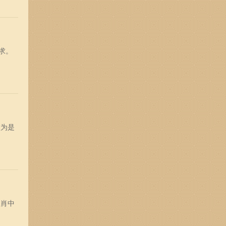
求。
认为是
生肖中