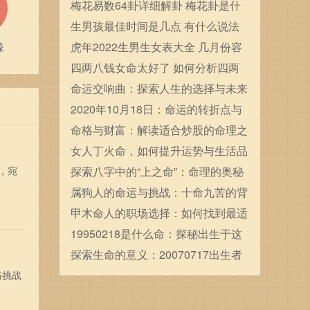
确定的
梅花易数64卦详细解卦 梅花卦是什
么
生男孩最佳时间是几点 有什么说法
缘
虎年2022生男生女表大全 几月份容
易生男宝宝
四两八钱女命太好了 如何分析四两
八钱女命
命运交响曲：探索人生的选择与未来
的可能性
2020年10月18日：命运的转折点与
人生的新起航
命格与财富：解读适合炒股的命理之
道
女人丁火命，如何提升运势与生活品
，宛
质的秘笈！
探索八字中的“上之命”：命理的奥秘
与人生启示
属狗人的命运与挑战：十命九苦的背
后故事
甲木命人的职场选择：如何找到最适
合的职业发展之路
19950218是什么命：探秘出生于这
一日的命运与性格
探索生命的意义：20070717出生者
的命运解析
与挑战