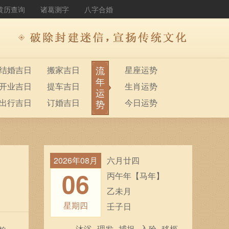
黄历查询
诸葛测字
八字合婚
流
结婚吉日
搬家吉日
星座运势
年
开业吉日
提车吉日
生肖运势
运
出行吉日
订婚吉日
今日运势
势
2026年08月
六月廿四
06
丙午年【马年】
乙未月
星期四
壬子日
沐浴
理发
捕捉
入殓
移柩