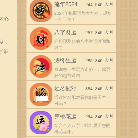
流年2024
人测
2441945
2024年把握运势大方向，规划
内心
一年工作！
八字财运
人测
2571845
轻松预测您的八字财运时间和
度，
方向！
扩展
测终生运
人测
2851845
查询您一生运势走势，让你更
好的趋吉避凶。
姓名配对
人测
3541845
通过姓名配对看你们是天生一
对吗？
算桃花运
人测
2941845
结合个人八字，找出属于您的
桃花流年。