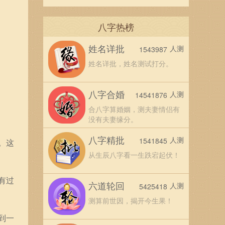
八字热榜
姓名详批
人测
1543987
姓名详批，姓名测试打分。
八字合婚
人测
14541876
合八字算婚姻，测夫妻情侣有
没有夫妻缘分。
八字精批
人测
1541845
。这
从生辰八字看一生跌宕起伏！
有过
六道轮回
人测
5425418
测算前世因，揭开今生果！
到一