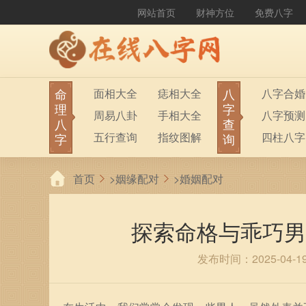
网站首页
财神方位
免费八字
命
八
面相大全
痣相大全
八字合婚
理
字
周易八卦
手相大全
八字预测
八
查
五行查询
指纹图解
四柱八字
字
询
生男生女
称骨算命
六十甲子
首页
>
姻缘配对
>
婚姻配对
前世今生
塔罗占卜
八字财运
紫微斗数
梅花易数
探索命格与乖巧男
发布时间：2025-04-1