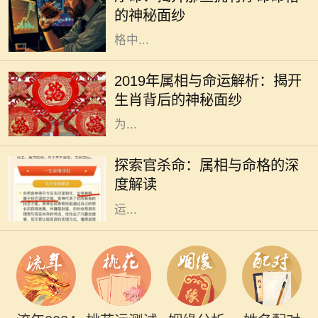
命、风水，还是命理学，都是我们探
的神秘面纱
索未来和命运的工具。而在众多的命
格中...
2019年是中国农历的己亥年，亥年对
应的属相是猪。猪在中华文化中象征
2019年属相与命运解析：揭开
着财富与好运，常常被认为是富裕与
生肖背后的神秘面纱
幸福的象征。猪年出生的人通常被视
为...
在中国传统文化中，命理学是一门博
大精深的学问，其中属相与命格的关
探索官杀命：属相与命格的深
系尤为引人注目。官杀命，作为一种
度解读
特定的命格，常常和成功、权威、财
运...