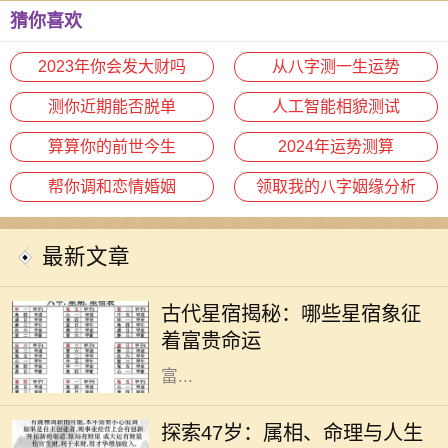
猜你喜欢
2023年你会发大财吗
从八字测一生运势
测你近期能否脱单
人工智能相貌测试
算算你的前世今生
2024年运势测算
帮你调和恋情婚姻
领取我的八字姻缘分析
最新文章
在古代的天文学中，星宿被视为影响
人命运的重要因素。星宿不仅仅是天
古代星宿揭秘：哪些星宿象征
上的星星，更是古人用来预测人生轨
着富贵命运
迹和命运起伏的工具。尤其是那些与
富...
在中国传统文化中，生肖和命理学是
深受人们关注的主题。它们不仅关系
探索47岁：属相、命理与人生
到个人的性格与命运，还与人生的走