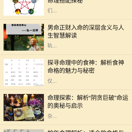
命理搭配探秘
女性，象征着坚韧、果敢与智慧，她
们...
在中国传统命理学中，命理的组合和
分析无不与八字密切相关。对于男命
男命正财入命的深层含义与人
而言，正财的入命，不仅是财富的象
生智慧解读
征，更深层次上反映了一个人的人生
轨...
在中国传统命理学中，八字命格被认
为是了解一个人命运的绝佳工具。其
探寻命理中的食神：解析食神
中，"食神"作为十神之一，代表了个
命格的魅力与秘密
人的智慧、创意与生活享受。食神不
仅...
命理学作为中国传统文化的一部分，
一直以来被人们广泛探讨和应用。在
命理探索：解析“阴贪巨破”命运
众多命格中，“阴贪巨破”命是一种较
的奥秘与启示
为特殊的命型，通常被认为具有复
杂...
在中国传统命理学中，蛇被视为智慧
与灵性的象征，蛇年出生的人通常被