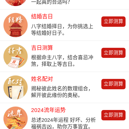
一起真的合适吗？
结婚吉日
立即测算
八字结婚择日，为你挑选上
等结婚好日子。
吉日测算
立即测算
根据命主八字，结合喜忌冲
煞，择取上等吉日。
姓名配对
立即测算
揭秘彼此姓名的数理组合，
解开彼此缘份的奥秘。
2024流年运势
立即测算
总述2024年运程 好坏、分析
福祸吉凶，助你万事皆宜。