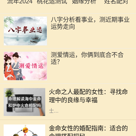
流年2024
桃花运测试
姻缘分析
姓名配对
八字分析看事业，测近期事业
运势走向
测爱情运，你俩到底合不合
适？
在中国的传统命理学中，火命代表着
热情、活力与激情。火命之人，通常
火命之人最配的女性：寻找命
生性乐观，充满创造力和积极向上的
理中的良缘与幸福
力量。然而，合适的伴侣对于火命人
士...
在中国传统命理学中，八字命理被广
泛用于分析一个人的命运。在这些命
金命女性的婚配指南：适合的
理中，五行是极其重要的概念。金命