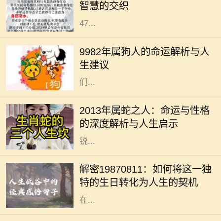
智慧的交织
向息息相关。今天，我们将深入探讨
47...
在中国传统文化中，生肖被认为与个
人的命运有着密切的关系。1982年属
9982年属狗人的命运解析与人
狗的人，正如生肖所示，忠诚、聪慧
生建议
且责任心强。他们的性格特征使得他
们...
在中国传统文化中，生肖不仅仅是一
个出生年份的标识，更是与命运、性
2013年属蛇之人：命运与性格
格息息相关的一种符号。2013年是蛇
的深度解析与人生启示
年，属蛇的人往往被认为是智慧与敏
锐...
在中国文化中，出生日期常常被用作
命理分析的重要依据。1987年8月11
解密19870811：如何将这一独
日出生的人士，有着独特的命格，这
特的生日转化为人生的契机
不仅影响着性格、人际关系，还有潜
在...
1750年是一个重要的历史节点，它标
志着人类社会在工业化、科学和文化