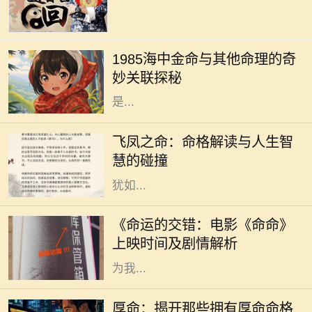
在中国传统的命理学中，每个人的命
运都受到出生年份、月份、日子和时
1985海中金命与其他命理的奇
辰的影响。1985年出生的人，被称为
妙关联探秘
“海中金”。这一命理的特征，指的
是...
在中国传统命理学中，飞凤之命是一
种独特而珍贵的命格。它象征着高
飞凤之命：命格解读与人生智
贵、优雅与灵动，常被视为一种幸运
慧的碰撞
和祝福的象征。命格中蕴含的飞凤，
犹如...
随着电影市场的蓬勃发展，越来越多
的电影作品吸引了观众的目光。其
《命运的交错：电影《命命》
中，备受期待的《命命》即将于近日
上映时间及剧情解析
上映，这部充满悬念与情感的电影将
为我...
在中国传统文化中，命格一直是一个
令人着迷且神秘的话题。无论是算
厚命：揭开那些拥有厚命命格