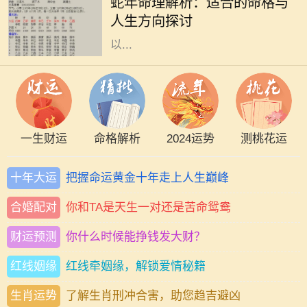
蛇年命理解析：适合的命格与
认为具备独特的直觉和洞察力。他们
人生方向探讨
在生活中常常能迅速适应环境，并能
以...
一生财运
命格解析
2024运势
测桃花运
十年大运
把握命运黄金十年走上人生巅峰
合婚配对
你和TA是天生一对还是苦命鸳鸯
财运预测
你什么时候能挣钱发大财？
红线姻缘
红线牵姻缘，解锁爱情秘籍
生肖运势
了解生肖刑冲合害，助您趋吉避凶
在文化的长河中，数字常常承载着深