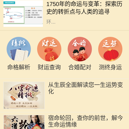
1750年的命运与变革：探索历
等多个领域的变革。从农业社会向工
史的转折点与人类的追寻
业社会的转变，折射出人类对生活及
环...
命格解析
财运查询
合婚配对
测终身运
从生辰全面解读您一生运势变
化
宿命轮回，查你的前世，解今
生命运情缘