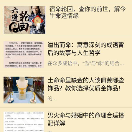
宿命轮回，查你的前世，解今
生命运情缘
在中华文化的浩瀚长河中，成语作为
溢出而命：寓意深刻的成语背
语言的一部分，不仅丰富了我们的表
后的故事与人生哲学
达方式，也蕴藏着深厚的文化底蕴。
在众多成语中，“溢”与“命”的结合...
在中国传统文化中，五行之说深深扎
根于人们的生活与信仰之中。五行分
土命命里缺金的人该佩戴哪些
别是金、木、水、火、土，每一个人
饰品？教你选择优质金饰品！
的命理中都有其主导的元素。有些人
的...
命理学在中国传统文化中占据着重要
的地位，尤其是在婚姻选择上。对于
男火命与婚姻中的命理合适搭
男火命来说，选择合适的命理搭配非
配详解
常关键，这可以影响到感情的和谐与