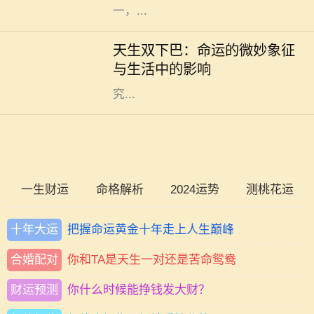
一，...
在我们的生活中，外貌常常是人们最
先注意到的特点之一。双下巴，作为
天生双下巴：命运的微妙象征
一种常见的面部特征，通常被视作审
与生活中的影响
美上的“瑕疵”。然而，天生双下巴
究...
一生财运
命格解析
2024运势
测桃花运
十年大运
把握命运黄金十年走上人生巅峰
合婚配对
你和TA是天生一对还是苦命鸳鸯
财运预测
你什么时候能挣钱发大财？