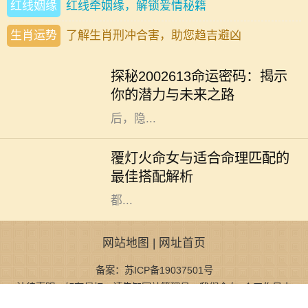
红线姻缘
红线牵姻缘，解锁爱情秘籍
生肖运势
了解生肖刑冲合害，助您趋吉避凶
在中国传统命理学中，数字常常承载
着深厚的文化象征与个人命运的微妙
探秘2002613命运密码：揭示
联系。今天我们将要探讨的数字是
你的潜力与未来之路
2002613，这个单一的数字组合背
后，隐...
在中国传统命理学中，命理之间的配
合常常决定了一个人的运势与生活发
覆灯火命女与适合命理匹配的
展。而覆灯火命女作为独特的命理类
最佳搭配解析
型，其性格特征、人生观念和价值观
都...
网站地图
|
网址首页
备案：苏ICP备19037501号
法律声明：如有侵权，请告知网站管理员，我们会在1个工作日内
处理邮箱：malanshan380@163.com