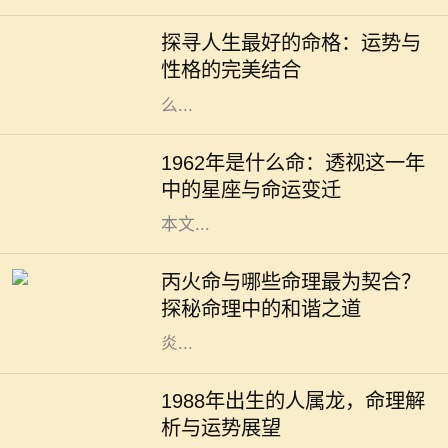
常被视为命运的关键。一个良好的命
探寻人生最好的命格：运势与
格能够为我们带来顺遂的机遇、丰盈
性格的完美结合
的财运和良好的社会关系，但究竟什
么...
1962年，对于许多人而言，是一个精
彩纷呈的年份。年头的寒风乍起，带
1962年是什么命：透视这一年
来了新的希望和挑战。在这个年份
中的星座与命运变迁
中，许多星座将迎来命运的转折点。
本文...
在中国的命理学中，五行相生相克的
理论是理解人与人之间关系的重要基
丙火命与哪些命理最为契合？
础。其中，丙火命的人，因其性格热
探秘命理中的和谐之道
情、光明积极而备受瞩目。他们如同
炎...
在中华文化中，生肖是一个重要的传
统概念，每一个生肖都蕴含着独特的
1988年出生的人属龙，命理解
性格特征和命理意义。1988年出生的
析与运势展望
人，生肖属龙。龙作为十二生肖之