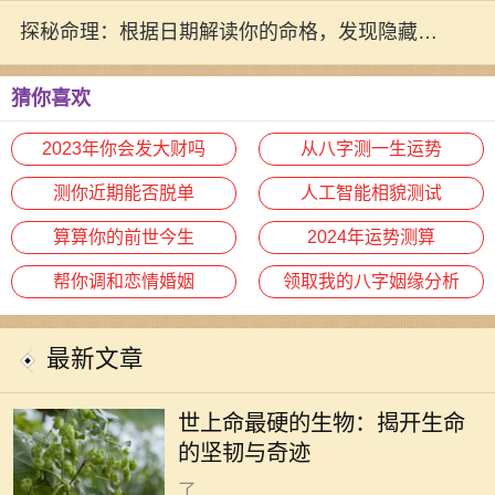
探秘命理：根据日期解读你的命格，发现隐藏的
自我
猜你喜欢
2023年你会发大财吗
从八字测一生运势
测你近期能否脱单
人工智能相貌测试
算算你的前世今生
2024年运势测算
帮你调和恋情婚姻
领取我的八字姻缘分析
最新文章
在这个广袤无垠的地球上，生命的形
态千差万别，有些生物如繁星般绚丽
世上命最硬的生物：揭开生命
多彩，而有些则隐藏在隐秘的角落，
的坚韧与奇迹
展现出惊人的生存能力。科学家们为
了...