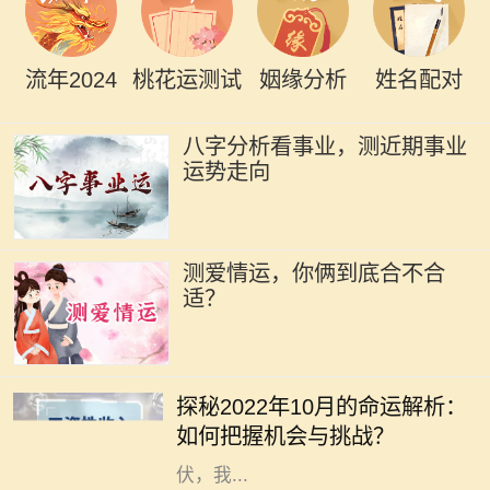
流年2024
桃花运测试
姻缘分析
姓名配对
八字分析看事业，测近期事业
运势走向
测爱情运，你俩到底合不合
适？
在瞬息万变的时代，掌握运势的变迁
对我们的生活、工作和人际关系都有
探秘2022年10月的命运解析：
着不可忽视的影响。2022年10月，
如何把握机会与挑战？
正值秋季的深处，各种能量此起彼
伏，我...
在我们的人生旅途中，命格的好坏常