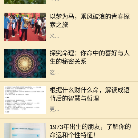
生活是一场漫长的旅程，每个人都在
自己的旅途中追寻着梦想。无论是平
以梦为马，乘风破浪的青春探
凡的日常，还是波澜壮阔的冒险，我
索之旅
们都在用自己的方式诠释着梦想的意
义...
在传统的中华文化中，命理学一直是
人们关注的一个重要领域。通过生辰
探究命理：你命中的喜好与人
八字，许多人尝试了解自己的命运，
生的秘密关系
探索人生的喜好和方向。我们常听到
这...
在中华文化的浩瀚海洋中，成语作为
语言的瑰宝，蕴含着深刻的道理和智
根据什么财什么命，解读成语
慧。“根据什么财什么命”这一说法，
背后的智慧与哲理
启示我们通过对成语的解读，能够
更...
你是否曾经好奇过，1973年出生的人
究竟有着怎样的命运与个性？在中国
1973年出生的朋友，了解你的
传统命理学中，1973年属于水兔年。
命运和个性特征！
水兔既象征着灵动与智慧，又代表着