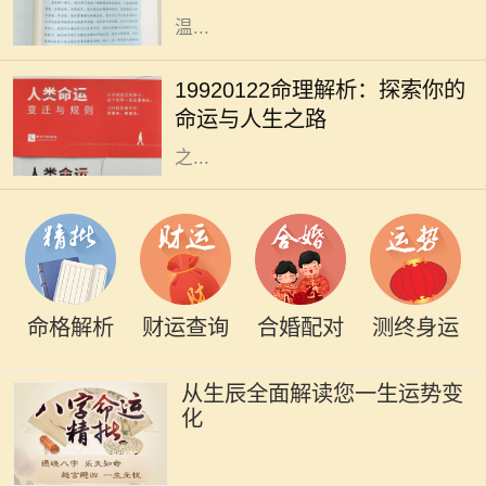
温...
人生如梦，命运似水，每个人的生辰
八字都藏着独特的秘密。对于出生于
19920122命理解析：探索你的
1992年1月22日的人来说，他们的命
命运与人生之路
理特征和人生道路又有什么样的特别
之...
命格解析
财运查询
合婚配对
测终身运
从生辰全面解读您一生运势变
化