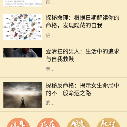
家...
在中国传统文化中，命理学作为一门
古老的学问，深受人们的关注。每个
探秘命理：根据日期解读你的
人的生辰八字、出生日期，都会对其
命格，发现隐藏的自我
命格产生显著的影响。不同的日期对
应...
在现代社会中，越来越多的人开始关
注生活质量和内心的宁静。其中，有
爱清扫的男人：生活中的追求
一种特别的现象引起了我们的注意：
与自我救赎
那些热爱清扫的男人。他们并不是简
单...
在命理学中，命格通常是指一个人根
据其出生时间、地点所形成的命局。
探秘反命格：揭示女生命局中
然而，什么是反命格呢？简单来说，
的不一般命运之路
反命格是指与传统命局形成鲜明对照
的...