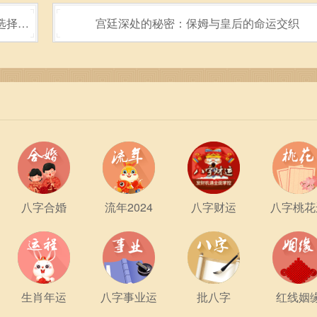
选择揭
宫廷深处的秘密：保姆与皇后的命运交织
中，他们可能会因为内向而在感情表达上有所欠缺。金蛇的伴侣
畅。金蛇可以通过参与社交活动或者兴趣小组，增加与异性的接
的态度，会为金蛇带来更好的桃花运。
优势与潜力。他们聪慧而灵活，能够在事业上获得成功，但也需注
通技巧能为他们的生活注入更多正能量。在感情生活中，勇于表
的关系发展。未来的道路虽然充满挑战，但只要金蛇能够坚持自
的辉煌时刻。
八字合婚
流年2024
八字财运
八字桃花
一种人生哲学的象征。2001年金蛇的命理特征，提醒我们在日
们学习的地方，金蛇的灵动与坚韧，更是值得每个人在追求梦想
生肖年运
八字事业运
批八字
红线姻