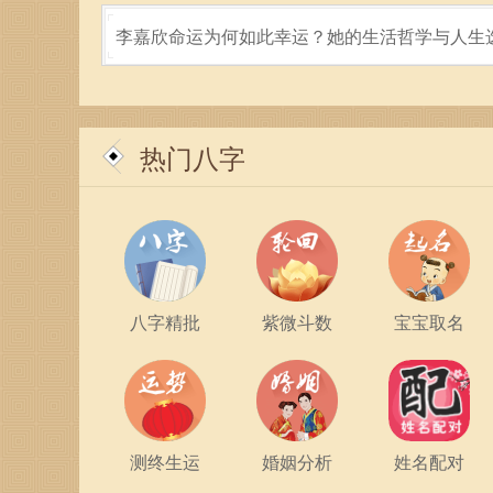
李嘉欣命运为何如此幸运？她的生活哲学与人生
此外，金蛇在感情方面同样需要注意。在个人生活
秘！
希望他们更加主动，与伴侣之间的沟通能够更为顺
会，从而提升自己的魅力。同时，保持真诚与坦率
热门八字
总的来说，2001年的金蛇在命运上有着独特的
与果断之间的平衡。同时，扩展人际关系、提升沟
己的心声，了解并关心伴侣的需求，能够促进良好
信念，不断学习与成长，就一定能够迎接属于他们
八字精批
紫微斗数
宝宝取名
在中国传统文化中，生肖不仅是年份的标志，也是
中都能抽取出相应的智慧。每一个生肖都有值得我
路上借鉴的榜样。
测终生运
婚姻分析
姓名配对