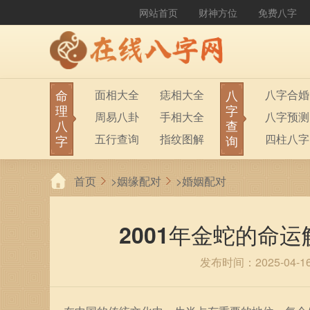
网站首页
财神方位
免费八字
命
八
面相大全
痣相大全
八字合婚
理
字
周易八卦
手相大全
八字预测
八
查
五行查询
指纹图解
四柱八字
字
询
生男生女
称骨算命
六十甲子
首页
>
姻缘配对
>
婚姻配对
前世今生
塔罗占卜
八字财运
紫微斗数
梅花易数
2001年金蛇的命
发布时间：2025-04-1