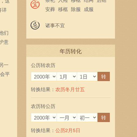
蛇，这
安葬
移柩
除服
成服
将详
馀事勿取
诸事不宜
他们
护意
年历转化
另一
公历转农历
学会平
转
转换结果：
农历冬月廿五
农历转公历
转
转换结果：
公历2月5日