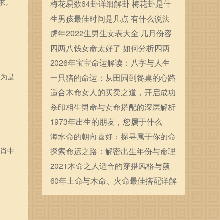
求。
确定的
梅花易数64卦详细解卦 梅花卦是什
么
生男孩最佳时间是几点 有什么说法
虎年2022生男生女表大全 几月份容
易生男宝宝
四两八钱女命太好了 如何分析四两
八钱女命
2026年宝宝命运解读：八字与人生
认为是
的启示与规划
一只猪的命运：从田园到餐桌的心路
历程
适合木命女人的买卖之道，开启成功
之门！
杀印相生男命与女命搭配的深层解析
1973年出生的朋友，您属于什么
命？一起来揭秘吧！
海水命的朝向喜好：探寻属于你的命
生肖中
理方向与生活智慧
探索命运之路：解密出生年份与命理
的奇妙联系
2021木命之人适合的穿搭风格与颜
色解析
60年土命与木命、火命最佳搭配详解