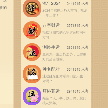
，选
流年2024
人测
2441945
放的
2024年把握运势大方向，规划
一年工作！
八字财运
人测
2571845
轻松预测您的八字财运时间和
方向！
测终生运
人测
2851845
查询您一生运势走势，让你更
好的趋吉避凶。
姓名配对
人测
3541845
通过姓名配对看你们是天生一
对吗？
算桃花运
人测
2941845
结合个人八字，找出属于您的
桃花流年。