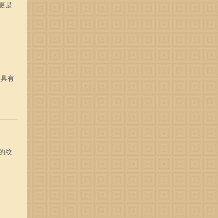
更是
常具有
的纹