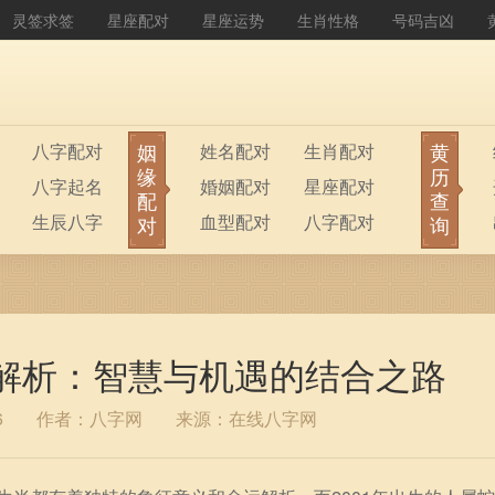
灵签求签
星座配对
星座运势
生肖性格
号码吉凶
姻
黄
八字配对
姓名配对
生肖配对
缘
历
八字起名
婚姻配对
星座配对
配
查
生辰八字
血型配对
八字配对
对
询
八字排盘
公司起名
运解析：智慧与机遇的结合之路
6
作者：八字网
来源：在线八字网