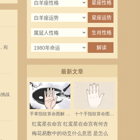
，宛
最新文章
与挑战
手掌指纹算命图解 三
十个手指纹算命图解
个斗多为中层领导
分析指纹算命是什么
红鸾星在命宫 红鸾星在命宫有何含
义
梅花易数中的动爻什么意思 是怎么