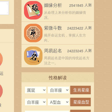
姻缘分析
人测
2541845
从命理上来分析你的姻缘情
况。
往往
触机
紫微斗数
人测
24223422
揭开命运玄机，掌握人生方
向。
意谨慎
周易起名
人测
24223245
达自
周易起名是中国的传统起名方
己的
法之一。
运
性格解读
常生活
的道
缘