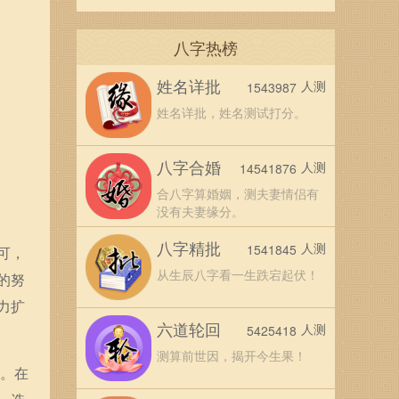
八字热榜
姓名详批
人测
1543987
姓名详批，姓名测试打分。
八字合婚
人测
14541876
合八字算婚姻，测夫妻情侣有
没有夫妻缘分。
八字精批
人测
1541845
可，
从生辰八字看一生跌宕起伏！
的努
力扩
六道轮回
人测
5425418
测算前世因，揭开今生果！
场。在