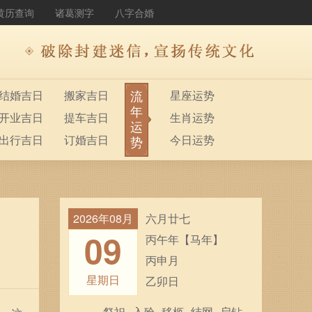
黄历查询
诸葛测字
八字合婚
流
结婚吉日
搬家吉日
星座运势
年
开业吉日
提车吉日
生肖运势
运
出行吉日
订婚吉日
今日运势
势
2026年08月
六月廿七
09
丙午年【马年】
丙申月
星期日
乙卯日
祭祀
入殓
移柩
结网
启钻