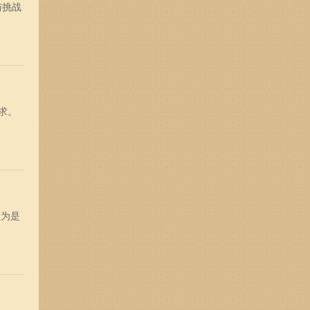
与挑战
求。
认为是