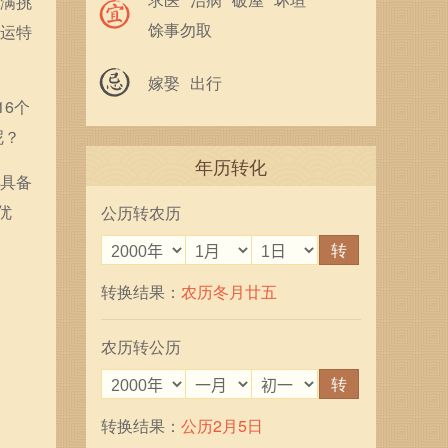
充满挑
馀事勿取
命运特
嫁娶
出行
6个
呢？
年历转化
往具备
优
公历转农历
转
转换结果：
农历冬月廿五
农历转公历
转
转换结果：
公历2月5日