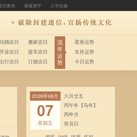
黄历查询
诸葛测字
八字合婚
流
结婚吉日
搬家吉日
星座运势
年
开业吉日
提车吉日
生肖运势
运
出行吉日
订婚吉日
今日运势
势
2026年08月
六月廿五
07
丙午年【马年】
丙申月
星期五
癸丑日
求医
治病
破屋
坏垣