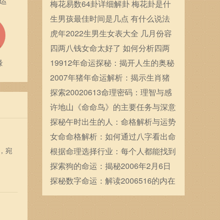
运
确定的
梅花易数64卦详细解卦 梅花卦是什
么
生男孩最佳时间是几点 有什么说法
虎年2022生男生女表大全 几月份容
易生男宝宝
四两八钱女命太好了 如何分析四两
缘
八钱女命
19912年命运探秘：揭开人生的奥秘
与未来的方向
2007年猪年命运解析：揭示生肖猪
的独特魅力与人生道路
探索20020613命理密码：理智与感
性的完美交织
许地山《命命鸟》的主要任务与深意
探讨
探秘午时出生的人：命格解析与运势
展望
女命命格解析：如何通过八字看出命
，宛
运轨迹
根据命理选择行业：每个人都能找到
属于自己的职场之路
探索狗的命运：揭秘2006年2月6日
出生犬的性格与运势
探秘数字命运：解读2006516的内在
玄机