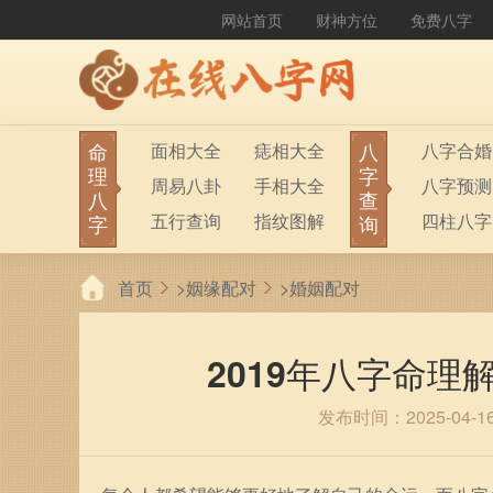
网站首页
财神方位
免费八字
命
八
面相大全
痣相大全
八字合婚
理
字
周易八卦
手相大全
八字预测
八
查
五行查询
指纹图解
四柱八字
字
询
生男生女
称骨算命
六十甲子
首页
>
姻缘配对
>
婚姻配对
前世今生
塔罗占卜
八字财运
紫微斗数
梅花易数
2019年八字命
发布时间：2025-04-1