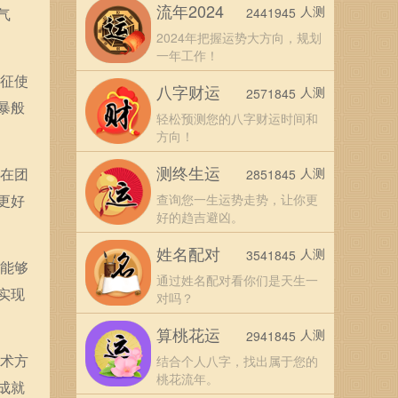
流年2024
人测
气
2441945
2024年把握运势大方向，规划
一年工作！
特征使
八字财运
人测
2571845
暴般
轻松预测您的八字财运时间和
方向！
测终生运
们在团
人测
2851845
更好
查询您一生运势走势，让你更
好的趋吉避凶。
姓名配对
人测
3541845
往能够
通过姓名配对看你们是天生一
实现
对吗？
算桃花运
人测
2941845
艺术方
结合个人八字，找出属于您的
桃花流年。
成就