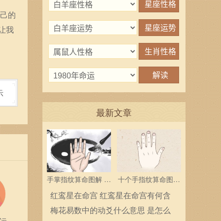
自己的
让我
示
最新文章
手掌指纹算命图解 三
十个手指纹算命图解
个斗多为中层领导
分析指纹算命是什么
红鸾星在命宫 红鸾星在命宫有何含
义
梅花易数中的动爻什么意思 是怎么