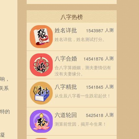
八字热榜
姓名详批
人测
1543987
姓名详批，姓名测试打分。
八字合婚
人测
14541876
合八字算婚姻，测夫妻情侣有
没有夫妻缘分。
影响，
八字精批
人测
1541845
关系
从生辰八字看一生跌宕起伏！
独特的
六道轮回
人测
5425418
测算前世因，揭开今生果！
的凝