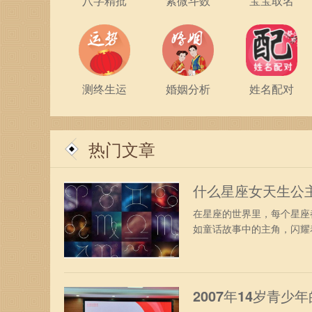
八字精批
紫微斗数
宝宝取名
测终生运
婚姻分析
姓名配对
热门文章
什么星座女天生公
在星座的世界里，每个星座
如童话故事中的主角，闪耀着
2007年14岁青