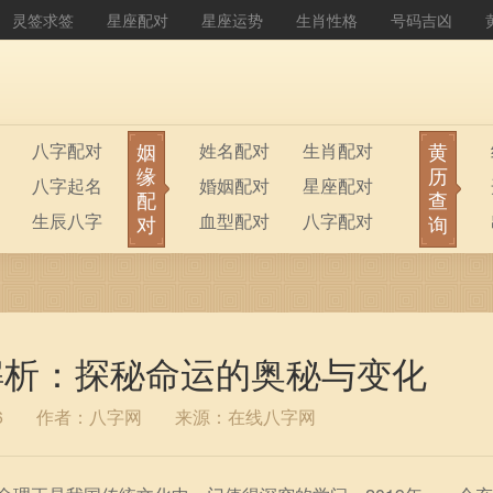
灵签求签
星座配对
星座运势
生肖性格
号码吉凶
姻
黄
八字配对
姓名配对
生肖配对
缘
历
八字起名
婚姻配对
星座配对
配
查
生辰八字
血型配对
八字配对
对
询
八字排盘
公司起名
理解析：探秘命运的奥秘与变化
6
作者：八字网
来源：在线八字网