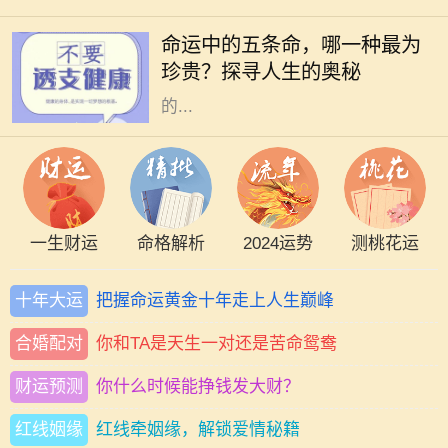
断探索自身的命运，而命运通常被视
命运中的五条命，哪一种最为
为未知而神秘。在中国文化中，“五
珍贵？探寻人生的奥秘
条命”是一个富有哲理性的概念，指
的...
一生财运
命格解析
2024运势
测桃花运
十年大运
把握命运黄金十年走上人生巅峰
合婚配对
你和TA是天生一对还是苦命鸳鸯
财运预测
你什么时候能挣钱发大财？
红线姻缘
红线牵姻缘，解锁爱情秘籍