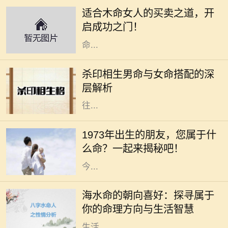
力，她们通常具有强烈的好奇心和创
适合木命女人的买卖之道，开
造精神，适合从事与艺术、教育、咨
启成功之门！
询等相关的行业。本文将深入探讨木
命...
在命理学中，男女命的搭配一直是一
个重要的话题，尤其是杀印相生的男
杀印相生男命与女命搭配的深
命。这种命格的特点是：杀星有力，
层解析
印绶相生，意味着这个男性的个性往
往...
在中华文化中，每个人的命运都与其
出生的年份、五行和生肖密切相关。
1973年出生的朋友，您属于什
1973年，这个年份不仅是新历史的起
么命？一起来揭秘吧！
点，更是成千上万生命的诞生之年。
今...
在命理学中，海水命是一种受人喜爱
的命格。它代表着依赖变化与流动的
海水命的朝向喜好：探寻属于
特性，仿佛大海一般，能够包容万
你的命理方向与生活智慧
象，适应环境。而海水命的人在选择
生活...