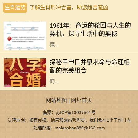
生肖运势
了解生肖刑冲合害，助您趋吉避凶
1961年，这是一个在历史长河中略显
平淡却又值得我们深思的年份。在这
1961年：命运的轮回与人生的
一年，许多人经历了生命中的重大转
契机，探寻生活中的奥秘
折，也采取了改变人生方向的重要决
策...
在庞大的命理学世界中，甲申日井泉
水命是其中的一颗璀璨明珠。它所象
探秘甲申日井泉水命与命理相
征的内涵和特质，使得它在众多命格
配的完美组合
中拥有独特的魅力和影响力。命理学
的...
网站地图
|
网址首页
备案：苏ICP备19037501号
法律声明：如有侵权，请告知网站管理员，我们会在1个工作日内
处理邮箱：malanshan380@163.com