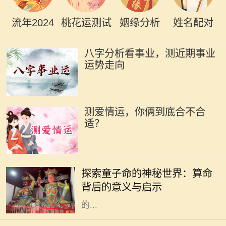
流年2024
桃花运测试
姻缘分析
姓名配对
八字分析看事业，测近期事业
运势走向
测爱情运，你俩到底合不合
适？
在中国传统文化中，算命是一门古老
而神秘的艺术，涉及到命理、五行、
探索童子命的神秘世界：算命
阴阳等多种哲学原理。童子命，作为
背后的意义与启示
其中的一个重要概念，常常引发人们
的...
在中国传统文化中，命理学是一门博
大精深的学问。对于1960年出生的