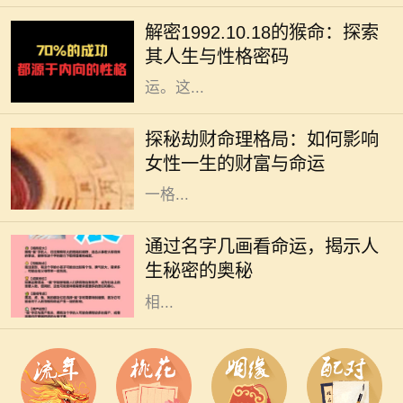
种标志，更蕴含着丰富的哲学和人生
解密1992.10.18的猴命：探索
智慧。我们今天要探讨的是1992年
其人生与性格密码
10月18日出生的猴命人的性格与命
运。这...
在命理学中，劫财格局常常被视为一
种特殊的命理趋势，尤其对女性而
探秘劫财命理格局：如何影响
言，它不仅影响着她的财富，还深刻
女性一生的财富与命运
影响着她的生活与人际关系。了解这
一格...
在中华文化中，名字不仅承载了父母
的期望和美好寓意，更在某种程度上
通过名字几画看命运，揭示人
与一个人的命运息息相关。特别是名
生秘密的奥秘
字的笔画数，常被认为与其五行属性
相...