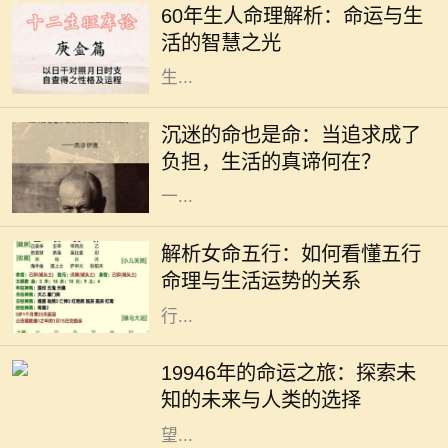
60年生人命理解析：命运与生
人，俗称“60年生人”，他们的命理特
活的智慧之光
征，往往吸引着众多人的关注。根据
生...
在这个快速发展的社会中，许多人为
了追求自己的兴趣与爱好，甚至是事
沉迷的命也是命：当追求成了
业，不惜陷入沉迷的状态。沉迷看似
负担，生活的真谛何在？
是对某件事的热爱，但当热爱演变为
一...
在中国传统命理学中，五行是理解命
运的重要工具。五行分别为金、木、
解析女命五行：如何看懂五行
水、火、土，它们相互生克，影响着
命理与生活运势的关系
每个人的命运。特别是女性命理，五
行...
19946年的命运之旅：探索未知的未
来与人类的选择 19946年，这一年在
19946年的命运之旅：探索未
人类历史的长河中似乎显得异常遥
知的未来与人类的选择
远。若我们从今日的视角向未来展
望...
在人生的旅途中，我们每个人都在不