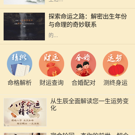
在中国传统文化中，命理学一直扮演
着重要的角色。古人相信，一个人出
探索命运之路：解密出生年份
生的年份、月份、日期和时辰直接影
与命理的奇妙联系
响着他们的命运。而其中，出生年份
的...
命格解析
财运查询
合婚配对
测终身运
从生辰全面解读您一生运势变
化