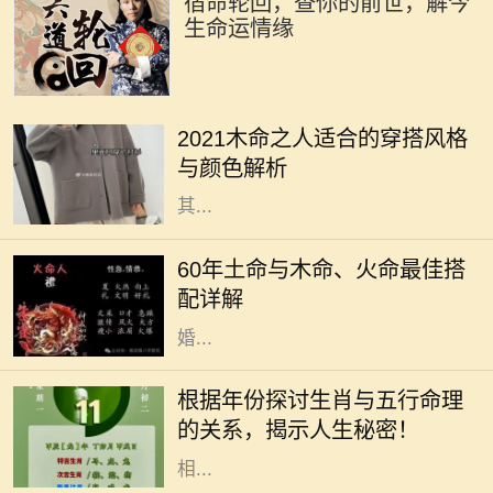
宿命轮回，查你的前世，解今
生命运情缘
2021年是农历辛丑年，对于木命的人
而言，这一年的穿搭选择直接影响着
2021木命之人适合的穿搭风格
他们的气场与运势。木命属于五行中
与颜色解析
的一种，象征着生长、旺盛与活力，
其...
在中国传统命理学中，每个人的命格
都是不同的，而土命、木命和火命则
60年土命与木命、火命最佳搭
是常被讨论的一类。这种讨论不仅涉
配详解
及到个人命理，还影响着人际关系、
婚...
在中国传统文化中，生肖和五行是命
理学中两个重要的元素。每一个生肖
根据年份探讨生肖与五行命理
年都有其独特的五行属性，这不仅影
的关系，揭示人生秘密！
响着个人的性格特征，还与命运息息
相...
在中华文化中，十二生肖不仅仅是一