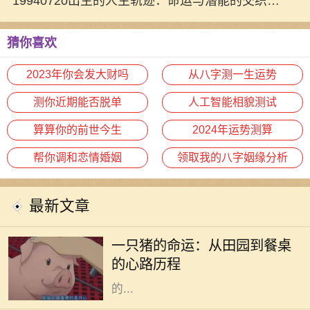
19940720出生的人生轨迹：命运与潜能的交织之
旅
猜你喜欢
2023年你会发大财吗
从八字测一生运势
测你近期能否脱单
人工智能相貌测试
算算你的前世今生
2024年运势测算
帮你调和恋情婚姻
领取我的八字姻缘分析
最新文章
在阳光明媚的午后，农田里传来阵阵
悦耳的叫声，一只肥胖的猪悠然自得
一只猪的命运：从田园到餐桌
地在泥土中打滚。它的生活似乎无忧
的心路历程
无虑，每天享受着阳光、青草和农民
的...
木命女人在五行中代表着生机与创造