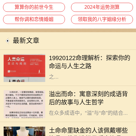
算算你的前世今生
2024年运势测算
帮你调和恋情婚姻
领取我的八字姻缘分析
最新文章
人生如梦，命运似水，每个人的生辰
八字都藏着独特的秘密。对于出生于
19920122命理解析：探索你的
1992年1月22日的人来说，他们的命
命运与人生之路
理特征和人生道路又有什么样的特别
之...
在中华文化的浩瀚长河中，成语作为
溢出而命：寓意深刻的成语背
语言的一部分，不仅丰富了我们的表
后的故事与人生哲学
达方式，也蕴藏着深厚的文化底蕴。
在众多成语中，“溢”与“命”的结合...
在中国传统文化中，五行之说深深扎
根于人们的生活与信仰之中。五行分
土命命里缺金的人该佩戴哪些
别是金、木、水、火、土，每一个人