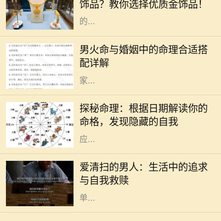
饰品？教你选择优质金饰品！
的命理中都有其主导的元素。有些人
的...
命理学在中国传统文化中占据着重要
的地位，尤其是在婚姻选择上。对于
男火命与婚姻中的命理合适搭
男火命来说，选择合适的命理搭配非
配详解
常关键，这可以影响到感情的和谐与
家...
在中国传统文化中，命理学作为一门
古老的学问，深受人们的关注。每个
探秘命理：根据日期解读你的
人的生辰八字、出生日期，都会对其
命格，发现隐藏的自我
命格产生显著的影响。不同的日期对
应...
在现代社会中，越来越多的人开始关
注生活质量和内心的宁静。其中，有
爱清扫的男人：生活中的追求
一种特别的现象引起了我们的注意：
与自我救赎
那些热爱清扫的男人。他们并不是简
单...