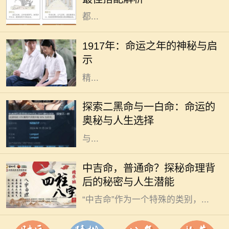
型，其性格特征、人生观念和价值观
都...
1917年，这一年在历史的长河中显得
格外引人注目。在这一年中，发生了
1917年：命运之年的神秘与启
许多影响深远的事件，尽管我们在这
示
里并不讨论政治，而是从个人命运和
精...
在命理学中，每个人的命运都被认为
与其出生时的八字密切相关。而在这
探索二黑命与一白命：命运的
些八字中，尤其是二黑命和一白命这
奥秘与人生选择
两种命理类型，常常引起人们的关注
与...
在中国传统命理学中，人们常常将自
中吉命，普通命？探秘命理背
己的命运与生辰八字联系在一起，其
后的秘密与人生潜能
中“吉”和“凶”是最为常见的分类。而
“中吉命”作为一个特殊的类别，...