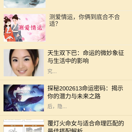
测爱情运，你俩到底合不合
适？
在我们的生活中，外貌常常是人们最
先注意到的特点之一。双下巴，作为
天生双下巴：命运的微妙象征
一种常见的面部特征，通常被视作审
与生活中的影响
美上的“瑕疵”。然而，天生双下巴
究...
在中国传统命理学中，数字常常承载
着深厚的文化象征与个人命运的微妙
探秘2002613命运密码：揭示
联系。今天我们将要探讨的数字是
你的潜力与未来之路
2002613，这个单一的数字组合背
后，隐...
在中国传统命理学中，命理之间的配
合常常决定了一个人的运势与生活发
覆灯火命女与适合命理匹配的
展。而覆灯火命女作为独特的命理类
最佳搭配解析