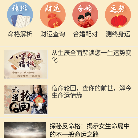
命格解析
财运查询
合婚配对
测终身运
从生辰全面解读您一生运势变
化
宿命轮回，查你的前世，解今
生命运情缘
在命理学中，命格通常是指一个人根
据其出生时间、地点所形成的命局。
探秘反命格：揭示女生命局中
然而，什么是反命格呢？简单来说，
的不一般命运之路
反命格是指与传统命局形成鲜明对照