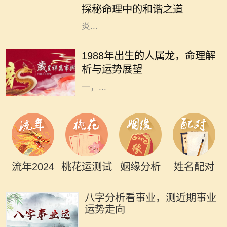
探秘命理中的和谐之道
情、光明积极而备受瞩目。他们如同
炎...
在中华文化中，生肖是一个重要的传
统概念，每一个生肖都蕴含着独特的
1988年出生的人属龙，命理解
性格特征和命理意义。1988年出生的
析与运势展望
人，生肖属龙。龙作为十二生肖之
一，...
流年2024
桃花运测试
姻缘分析
姓名配对
八字分析看事业，测近期事业
运势走向