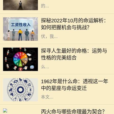
的...
在瞬息万变的时代，掌握运势的变迁
对我们的生活、工作和人际关系都有
探秘2022年10月的命运解析：
着不可忽视的影响。2022年10月，
如何把握机会与挑战？
正值秋季的深处，各种能量此起彼
伏，我...
在我们的人生旅途中，命格的好坏常
常被视为命运的关键。一个良好的命
探寻人生最好的命格：运势与
格能够为我们带来顺遂的机遇、丰盈
性格的完美结合
的财运和良好的社会关系，但究竟什
么...
1962年，对于许多人而言，是一个精
彩纷呈的年份。年头的寒风乍起，带
1962年是什么命：透视这一年
来了新的希望和挑战。在这个年份
中的星座与命运变迁
中，许多星座将迎来命运的转折点。
本文...
在中国的命理学中，五行相生相克的
理论是理解人与人之间关系的重要基
丙火命与哪些命理最为契合？
础。其中，丙火命的人，因其性格热