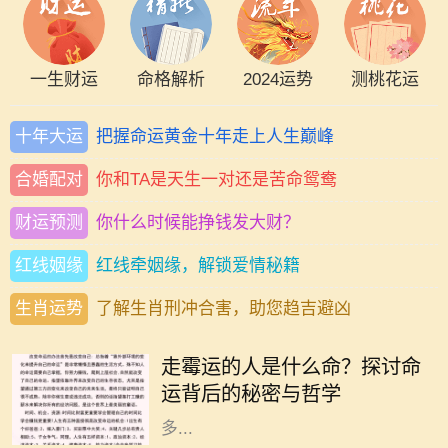
一生财运
命格解析
2024运势
测桃花运
十年大运
把握命运黄金十年走上人生巅峰
合婚配对
你和TA是天生一对还是苦命鸳鸯
财运预测
你什么时候能挣钱发大财？
红线姻缘
红线牵姻缘，解锁爱情秘籍
生肖运势
了解生肖刑冲合害，助您趋吉避凶
在我们的生活中，总会遇到一些人，
他们似乎总是与霉运相伴，无论是事
走霉运的人是什么命？探讨命
业、感情还是健康，似乎都在不断遭
运背后的秘密与哲学
遇挫折和不顺。这样的现象引发了许
多...
在这个快节奏的时代，爱情似乎变得