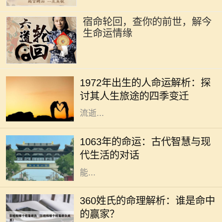
宿命轮回，查你的前世，解今
生命运情缘
每一个年份都是命运的一个分点，
1972年的出生者更是承载着特定时代
1972年出生的人命运解析：探
的印记。在这一年的春天，空气中充
讨其人生旅途的四季变迁
满着希望与新生，然而，随着时间的
流逝...
在历史长河中，每一个年份都承载着
独特的文化和命运，而1063年则是一
1063年的命运：古代智慧与现
个充满神秘和启示的年份。对于现代
代生活的对话
人来说，解读这一年所蕴含的智慧，
能...
在浩瀚的中华文化中，姓氏不仅仅是
一个符号，更承载着一家人的历史与
360姓氏的命理解析：谁是命中
文化。360个姓氏各有其独特的命理
的赢家？
特征，今天我们就来探讨一下这些姓