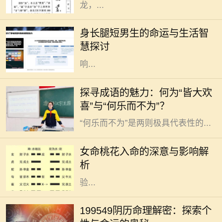
龙，...
在这个充满竞争与压力的时代，身长
腿短的男生往往会被贴上标签，似乎
身长腿短男生的命运与生活智
他们的身材决定了他们的命运。但事
慧探讨
实真的如此吗？身高和腿长固然会影
响...
成语是汉语言文化的瑰宝，它们以简
探寻成语的魅力：何为“皆大欢
练的语言浓缩了深刻的哲理和丰富的
喜”与“何乐而不为”？
情感。在这些成语中，“皆大欢喜”与
“何乐而不为”是两则极具代表性的...
在佛教和命理学中，桃花一词常常与
浪漫、爱情和人际关系有关。对于女
女命桃花入命的深意与影响解
性命主来说，桃花入命是一个吉祥的
析
象征，暗示着人生有着丰富的情感体
验...
在中华文化中，命理学是研究个人运
势与性格的重要工具，尤其是通过阴
199549阴历命理解密：探索个
历来分析一个人的命运。今天，我们