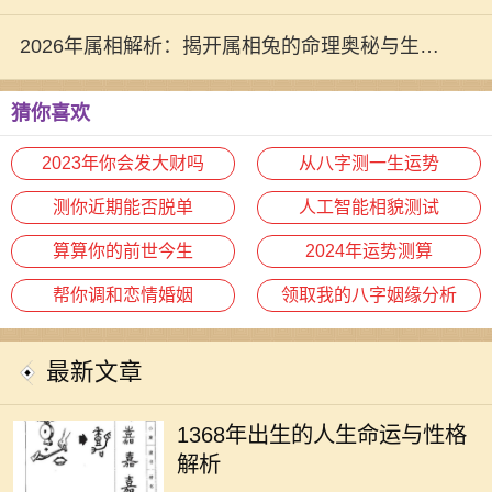
运势
2026年属相解析：揭开属相兔的命理奥秘与生活
指南
猜你喜欢
2023年你会发大财吗
从八字测一生运势
测你近期能否脱单
人工智能相貌测试
算算你的前世今生
2024年运势测算
帮你调和恋情婚姻
领取我的八字姻缘分析
最新文章
每个年份都有它独特的命理特征，而
1368年正好是中国历史上一个重要的
1368年出生的人生命运与性格
年份。根据中国传统的命理学说，
解析
1368年属于戊辰年，戊土为阳，辰为