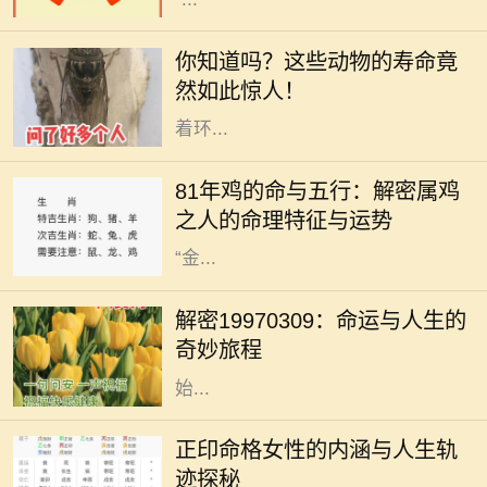
在自然界中，各种动物以不同的方式
生存着，而其中一些小生命却拥有令
你知道吗？这些动物的寿命竟
人惊叹的长寿。在地球的丰富生态
然如此惊人！
中，每一种动物都以自己的方式适应
着环...
在中国传统文化中，生肖和五行的组
合常常被用来解读一个人的命运与性
81年鸡的命与五行：解密属鸡
格特征。1981年出生的人属鸡，根据
之人的命理特征与运势
五行的理论，出生于这一年的鸡是
“金...
在命理学的浩瀚海洋中，许多数字和
日期承载着独特的象征意义。1997年
解密19970309：命运与人生的
3月9日，这一天不仅仅是一个普普通
奇妙旅程
通的日子，更是象征着某种命运的开
始...
正印命格在八字命理中，是一种被视
为吉祥的命格类型，尤其对女性而
正印命格女性的内涵与人生轨
言，具有独特的象征意义。正印通常
迹探秘