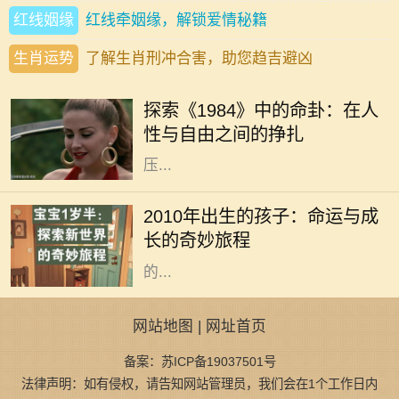
红线姻缘
红线牵姻缘，解锁爱情秘籍
生肖运势
了解生肖刑冲合害，助您趋吉避凶
《1984》是乔治·奥威尔所著的一部
经典反乌托邦小说，故事设定在一个
探索《1984》中的命卦：在人
极权主义高度控制的社会中。在这个
性与自由之间的挣扎
社会中，个人的自由被巨大的监控和
压...
2010年，对于许多家庭而言，是一个
充满希望与期待的年份。这一年出生
2010年出生的孩子：命运与成
的孩子，恰如其分地承载了新时代的
长的奇妙旅程
特质。今天，我们不仅探讨这些孩子
的...
网站地图
|
网址首页
备案：苏ICP备19037501号
法律声明：如有侵权，请告知网站管理员，我们会在1个工作日内