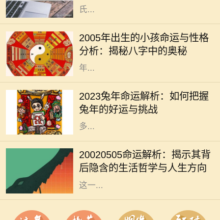
氏...
2005年，戊戌年，是中国农历中的一
个特殊年份。这一年出生的小孩子，
2005年出生的小孩命运与性格
将在未来的生活中展现出独特的个性
分析：揭秘八字中的奥秘
和命运。从命理学的角度来看，2005
年...
2023年是兔年，兔年象征着温和、机
智与灵巧。在中国传统文化中，兔子
2023兔年命运解析：如何把握
被视为吉祥的动物，预示着繁荣和好
兔年的好运与挑战
运。因此，在兔年，我们可以期待许
多...
每一个出生日期都蕴藏着独特的命运
密码，2002年5月5日也是如此。这
20020505命运解析：揭示其背
一天的组合，不仅仅是数字的叠加，
后隐含的生活哲学与人生方向
更是宇宙中某种能量的交汇。通过对
这一...