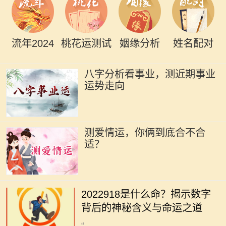
流年2024
桃花运测试
姻缘分析
姓名配对
八字分析看事业，测近期事业
运势走向
测爱情运，你俩到底合不合
适？
在中国传统文化中，数字与命运之间
有着千丝万缕的联系。尤其是某些特
2022918是什么命？揭示数字
定的数字，常常被赋予特殊的意义和
背后的神秘含义与命运之道
象征。今天，我们就来深入探讨一下
“...