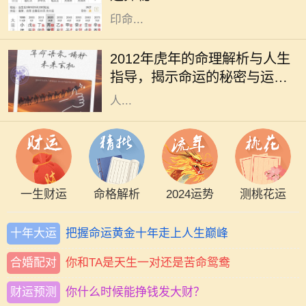
代表着母亲、智慧与情感，对处于正
印命...
在中国传统文化中，生肖文化有着深
厚的根基，特别是对于每一年出生的
2012年虎年的命理解析与人生
孩子，大家都十分关注他们的命理与
指导，揭示命运的秘密与运势
性格特征。2012年是壬辰年，属虎的
的变化
人...
一生财运
命格解析
2024运势
测桃花运
十年大运
把握命运黄金十年走上人生巅峰
合婚配对
你和TA是天生一对还是苦命鸳鸯
财运预测
你什么时候能挣钱发大财？