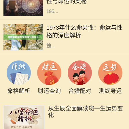
性与命运的奥秘
将深入探讨19549年阴历（即公历的
195...
1973年，是一个在中国农历中被称为
“水牛年”的年份。根据命理学说，
1973年什么命男性：命运与性
1973年出生的男性被认为是“水命”。
格的深度解析
水命的男性在性格和命运上展现出
独...
命格解析
财运查询
合婚配对
测终身运
从生辰全面解读您一生运势变
化