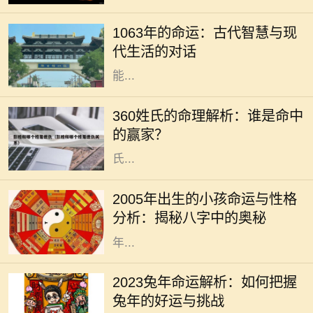
独特的文化和命运，而1063年则是一
1063年的命运：古代智慧与现
个充满神秘和启示的年份。对于现代
代生活的对话
人来说，解读这一年所蕴含的智慧，
能...
在浩瀚的中华文化中，姓氏不仅仅是
一个符号，更承载着一家人的历史与
360姓氏的命理解析：谁是命中
文化。360个姓氏各有其独特的命理
的赢家？
特征，今天我们就来探讨一下这些姓
氏...
2005年，戊戌年，是中国农历中的一
个特殊年份。这一年出生的小孩子，
2005年出生的小孩命运与性格
将在未来的生活中展现出独特的个性
分析：揭秘八字中的奥秘
和命运。从命理学的角度来看，2005
年...
2023年是兔年，兔年象征着温和、机
智与灵巧。在中国传统文化中，兔子
2023兔年命运解析：如何把握
被视为吉祥的动物，预示着繁荣和好
兔年的好运与挑战
运。因此，在兔年，我们可以期待许