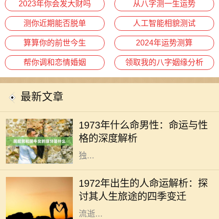
2023年你会发大财吗
从八字测一生运势
测你近期能否脱单
人工智能相貌测试
算算你的前世今生
2024年运势测算
帮你调和恋情婚姻
领取我的八字姻缘分析
最新文章
1973年，是一个在中国农历中被称为
“水牛年”的年份。根据命理学说，
1973年什么命男性：命运与性
1973年出生的男性被认为是“水命”。
格的深度解析
水命的男性在性格和命运上展现出
独...
每一个年份都是命运的一个分点，
1972年的出生者更是承载着特定时代
1972年出生的人命运解析：探
的印记。在这一年的春天，空气中充
讨其人生旅途的四季变迁
满着希望与新生，然而，随着时间的
流逝...
在历史长河中，每一个年份都承载着