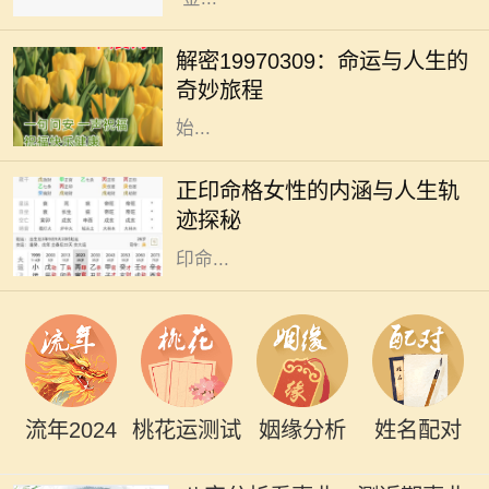
在命理学的浩瀚海洋中，许多数字和
日期承载着独特的象征意义。1997年
解密19970309：命运与人生的
3月9日，这一天不仅仅是一个普普通
奇妙旅程
通的日子，更是象征着某种命运的开
始...
正印命格在八字命理中，是一种被视
为吉祥的命格类型，尤其对女性而
正印命格女性的内涵与人生轨
言，具有独特的象征意义。正印通常
迹探秘
代表着母亲、智慧与情感，对处于正
印命...
流年2024
桃花运测试
姻缘分析
姓名配对