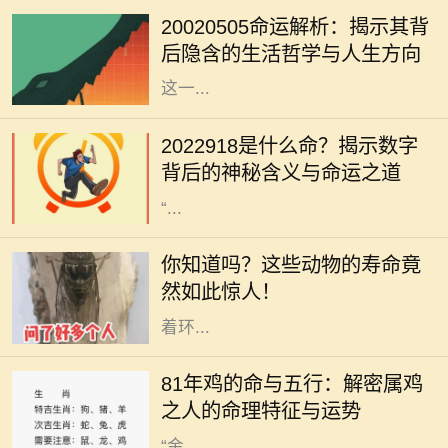
密码，2002年5月5日也是如此。这
20020505命运解析：揭示其背
一天的组合，不仅仅是数字的叠加，
后隐含的生活哲学与人生方向
更是宇宙中某种能量的交汇。通过对
这一...
在中国传统文化中，数字与命运之间
有着千丝万缕的联系。尤其是某些特
2022918是什么命？揭示数字
定的数字，常常被赋予特殊的意义和
背后的神秘含义与命运之道
象征。今天，我们就来深入探讨一下
“...
在自然界中，各种动物以不同的方式
生存着，而其中一些小生命却拥有令
你知道吗？这些动物的寿命竟
人惊叹的长寿。在地球的丰富生态
然如此惊人！
中，每一种动物都以自己的方式适应
着环...
在中国传统文化中，生肖和五行的组
合常常被用来解读一个人的命运与性
81年鸡的命与五行：解密属鸡
格特征。1981年出生的人属鸡，根据
之人的命理特征与运势
五行的理论，出生于这一年的鸡是
“金...