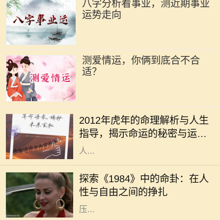
八字分析看事业，测近期事业
运势走向
测爱情运，你俩到底合不合
适？
在中国传统文化中，生肖文化有着深
厚的根基，特别是对于每一年出生的
2012年虎年的命理解析与人生
孩子，大家都十分关注他们的命理与
指导，揭示命运的秘密与运势
性格特征。2012年是壬辰年，属虎的
的变化
人...
《1984》是乔治·奥威尔所著的一部
经典反乌托邦小说，故事设定在一个
探索《1984》中的命卦：在人
极权主义高度控制的社会中。在这个
性与自由之间的挣扎
社会中，个人的自由被巨大的监控和
压...
2010年，对于许多家庭而言，是一个