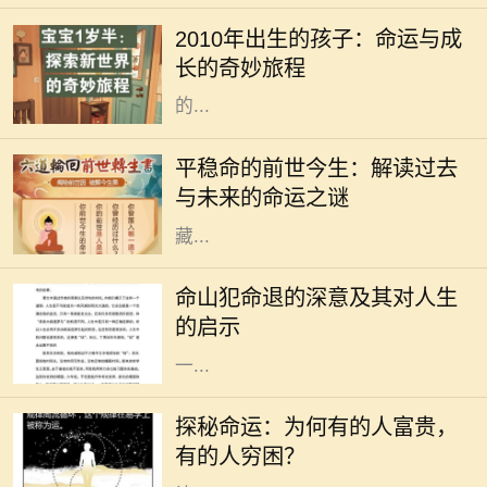
充满希望与期待的年份。这一年出生
2010年出生的孩子：命运与成
的孩子，恰如其分地承载了新时代的
长的奇妙旅程
特质。今天，我们不仅探讨这些孩子
的...
每个人都想知道自己的命运如何，尤
其是那些平稳命的人。他们往往生活
平稳命的前世今生：解读过去
安稳，事业顺利，不会遇到太多的波
与未来的命运之谜
折与挑战。然而，这种命运背后又蕴
藏...
在中华传统文化中，命理学是一门神
秘而深邃的学问。它不仅涉及个人的
命山犯命退的深意及其对人生
命运走向，还揭示了人与天地之间的
的启示
奥秘。在命理中，“命山犯命退”这
一...
在这个纷繁复杂的世界中，我们常常
会对命运感到好奇，尤其是为什么有
探秘命运：为何有的人富贵，
的人生来就富贵，而有的人却常常要
有的人穷困？
为温饱烦恼。这种命运的差异，往往