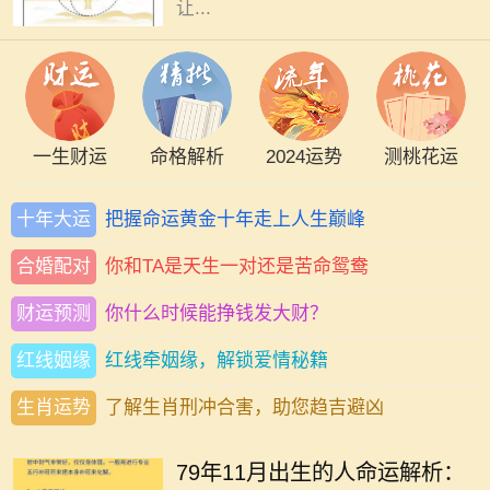
让...
一生财运
命格解析
2024运势
测桃花运
十年大运
把握命运黄金十年走上人生巅峰
合婚配对
你和TA是天生一对还是苦命鸳鸯
财运预测
你什么时候能挣钱发大财？
红线姻缘
红线牵姻缘，解锁爱情秘籍
生肖运势
了解生肖刑冲合害，助您趋吉避凶
1979年11月出生的人，承载着特定
的时代印记与文化气息，他们的命运
79年11月出生的人命运解析：
如同一条流淌的河流，既有波澜壮阔