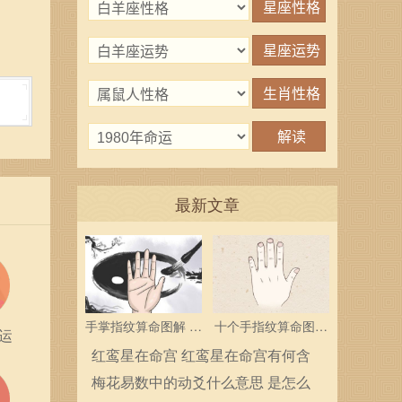
最新文章
手掌指纹算命图解 三
十个手指纹算命图解
运
个斗多为中层领导
分析指纹算命是什么
红鸾星在命宫 红鸾星在命宫有何含
义
梅花易数中的动爻什么意思 是怎么