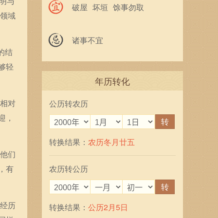
聪明与
破屋
坏垣
馀事勿取
等领域
诸事不宜
的结
够轻
年历转化
会相对
公历转农历
迎，
转
转换结果：
农历冬月廿五
。他们
，有
农历转公历
转
人经历
转换结果：
公历2月5日