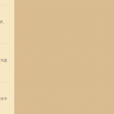
求。
认为是
生肖中