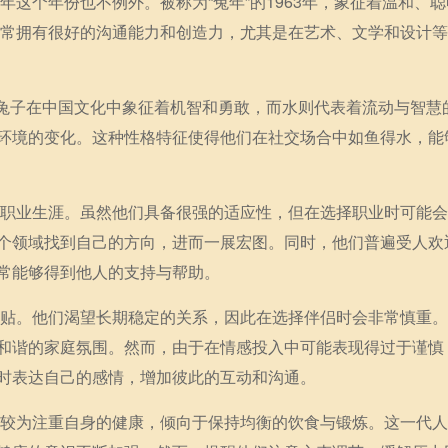
年这个年份也不例外。被称为“兔年”的1963年，象征着温和、
人通常拥有很好的沟通能力和创造力，尤其是在艺术、文学和设计
”。兔子在中国文化中象征着机智和勇敢，而水则代表着流动与智慧
环境的变化。这种性格特征使得他们在社交场合中如鱼得水，能
定的职业生涯。虽然他们具备很强的适应性，但在选择职业时可能
个领域找到自己的方向，进而一展宏图。同时，他们普遍受人欢
常能够得到他人的支持与帮助。
而体贴。他们渴望长期稳定的关系，因此在选择伴侣时会非常慎重
和谐的家庭氛围。然而，由于在情感投入中可能表现得过于谨慎
时表达自己的感情，增加彼此的互动和沟通。
通常较为注重自身的健康，倾向于保持均衡的饮食与锻炼。这一代