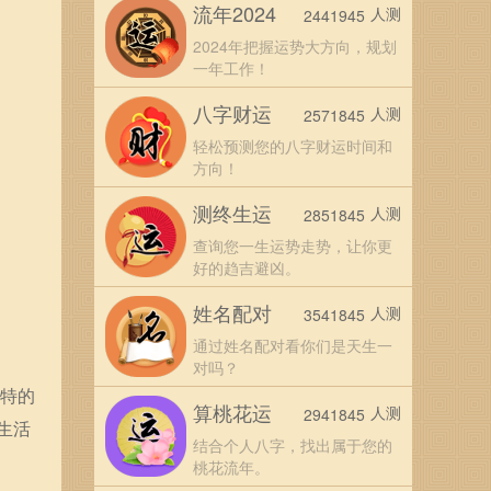
流年2024
人测
2441945
2024年把握运势大方向，规划
一年工作！
八字财运
人测
2571845
轻松预测您的八字财运时间和
方向！
测终生运
人测
2851845
查询您一生运势走势，让你更
好的趋吉避凶。
姓名配对
人测
3541845
通过姓名配对看你们是天生一
对吗？
独特的
算桃花运
人测
2941845
生活
结合个人八字，找出属于您的
桃花流年。