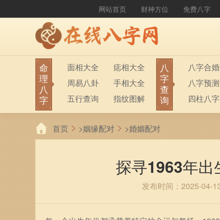
网站首页
财神方位
免费八字
命
八
面相大全
痣相大全
八字合婚
理
字
周易八卦
手相大全
八字预测
八
查
五行查询
指纹图解
四柱八字
字
询
生男生女
称骨算命
六十甲子
首页
>
姻缘配对
>
婚姻配对
前世今生
塔罗占卜
八字财运
紫微斗数
梅花易数
探寻1963年
发布时间：2025-04-1