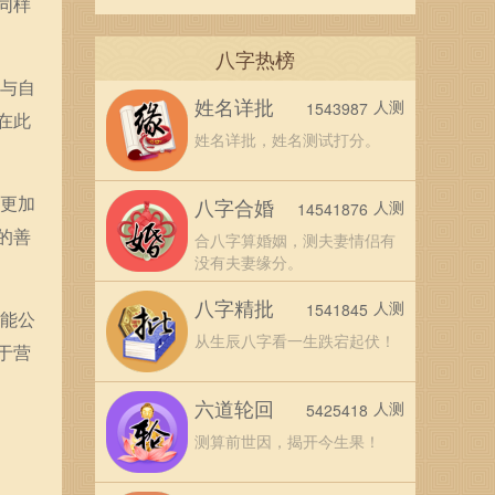
同样
八字热榜
静与自
姓名详批
人测
1543987
在此
姓名详批，姓名测试打分。
始更加
八字合婚
人测
14541876
的善
合八字算婚姻，测夫妻情侣有
没有夫妻缘分。
八字精批
人测
1541845
都能公
从生辰八字看一生跌宕起伏！
于营
六道轮回
人测
5425418
测算前世因，揭开今生果！