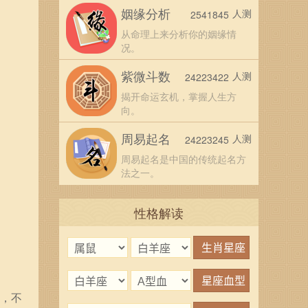
姻缘分析
人测
2541845
从命理上来分析你的姻缘情
况。
紫微斗数
人测
24223422
揭开命运玄机，掌握人生方
向。
周易起名
人测
24223245
周易起名是中国的传统起名方
法之一。
性格解读
长，不