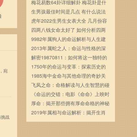
确定的
梅花易数64卦详细解卦 梅花卦是什
么
生男孩最佳时间是几点 有什么说法
缘
虎年2022生男生女表大全 几月份容
易生男宝宝
四两八钱女命太好了 如何分析四两
八钱女命
9982年属狗人的命运解析与人生建
议
2013年属蛇之人：命运与性格的深
度解析与人生启示
解密19870811：如何将这一独特的
生日转化为人生的契机
1750年的命运与变革：探索历史的
，宛
转折点与人类的追寻
1985海中金命与其他命理的奇妙关
联探秘
飞凤之命：命格解读与人生智慧的碰
撞
《命运的交错：电影《命命》上映时
间及剧情解析
厚命：揭开那些拥有厚命命格的神秘
面纱
2019年属相与命运解析：揭开生肖
与挑战
背后的神秘面纱