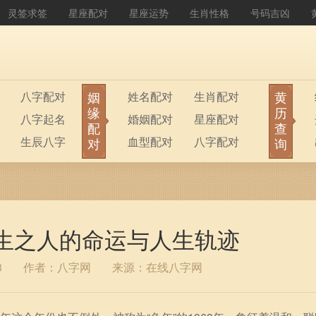
灵签求签
星座配对
星座运势
生肖性格
号码吉凶
姻
黄
八字配对
姓名配对
生肖配对
缘
历
八字起名
婚姻配对
星座配对
配
查
生辰八字
血型配对
八字配对
对
询
八字排盘
公司起名
出生之人的命运与人生轨迹
3
作者：八字网
来源：在线八字网