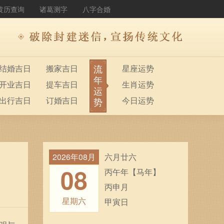
黄历查询
诸葛测字
八字合婚
流
结婚吉日
搬家吉日
星座运势
年
开业吉日
提车吉日
生肖运势
运
出行吉日
订婚吉日
今日运势
势
2026年08月
六月廿六
08
丙午年【马年】
丙申月
星期六
甲寅日