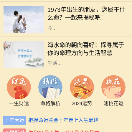
出生的年份、五行和生肖密切相关。
1973年出生的朋友，您属于什
1973年，这个年份不仅是新历史的起
么命？一起来揭秘吧！
点，更是成千上万生命的诞生之年。
今...
在命理学中，海水命是一种受人喜爱
的命格。它代表着依赖变化与流动的
海水命的朝向喜好：探寻属于
特性，仿佛大海一般，能够包容万
你的命理方向与生活智慧
象，适应环境。而海水命的人在选择
生活...
一生财运
命格解析
2024运势
测桃花运
十年大运
把握命运黄金十年走上人生巅峰