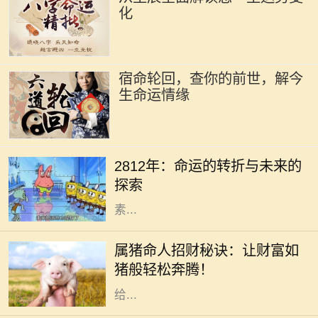
化
宿命轮回，查你的前世，解今
生命运情缘
在未来的某一天，2812年，地球上的
每一个人都将面临巨大的变化。科技
2812年：命运的转折与未来的
的迅猛发展、环境的恶化、人类思维
探索
方式的转变，都是影响未来的重要因
素...
在中国传统文化中，生肖不仅仅是代
表出生年份的一个符号，更是承载着
属猪命人招财秘诀：让财富如
丰富的文化寓意和信仰。属猪的人性
猪般轻松奔腾！
格温和，诚实善良，慷慨大方，通常
给...
在我们的人生旅途中，每个出生日期