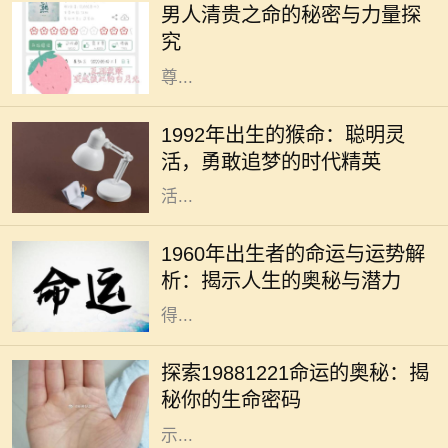
男人清贵之命的秘密与力量探
来形容那些人生道路顺畅、福德深厚
究
的男性。这一命理象征着人生中的
尊...
1992年，对于许多人来说，它不仅仅
是一个年份，它象征着一代新人的诞
1992年出生的猴命：聪明灵
生。在中国传统文化中，1992年是猴
活，勇敢追梦的时代精英
年，属猴的人被认为聪明、机智、灵
活...
1960年，属于农历的庚子年，鼠年。
在中国传统文化中，出生年份与命运
1960年出生者的命运与运势解
有着密切的关系。对于1960年出生的
析：揭示人生的奥秘与潜力
人来说，他们的命运和运势是一个值
得...
每个人的出生日期都蕴藏着独特的命
运密码。今天，我们将深入研究1988
探索19881221命运的奥秘：揭
年12月21日出生的朋友，解析他们的
秘你的生命密码
个性、命理以及未来的运势，力求揭
示...
在快节奏的现代生活中，人们常常被