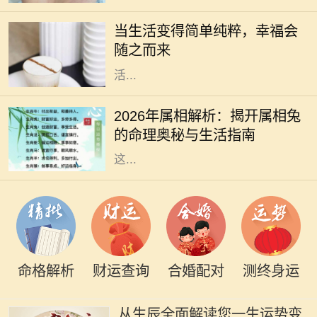
繁忙的工作和琐事所困扰，渐渐忽略
当生活变得简单纯粹，幸福会
了生活的本质和内心的需求。或许，
随之而来
我们都应该停下脚步，思索如何让生
活...
2026年是农历兔年，兔子在中国文化
中象征着温柔、灵动和机敏。它不仅
2026年属相解析：揭开属相兔
是十二生肖之一，更是一种富有灵性
的命理奥秘与生活指南
的生物，代表着和平与希望。对于在
这...
命格解析
财运查询
合婚配对
测终身运
从生辰全面解读您一生运势变