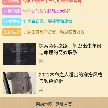
合婚配对
你和TA是天生一对还是苦命鸳鸯
财运预测
你什么时候能挣钱发大财？
红线姻缘
红线牵姻缘，解锁爱情秘籍
生肖运势
了解生肖刑冲合害，助您趋吉避凶
在中国传统文化中，命理学一直扮演
着重要的角色。古人相信，一个人出
探索命运之路：解密出生年份
生的年份、月份、日期和时辰直接影
与命理的奇妙联系
响着他们的命运。而其中，出生年份
的...
2021年是农历辛丑年，对于木命的人
而言，这一年的穿搭选择直接影响着
2021木命之人适合的穿搭风格
他们的气场与运势。木命属于五行中
与颜色解析
的一种，象征着生长、旺盛与活力，
其...
网站地图
|
网址首页