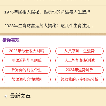
秘！
1976年属相大揭秘：揭示你的命运与人生选择
2023年生肖财富运势大揭秘：这几个生肖注定富
贵非凡！
猜你喜欢
2023年你会发大财吗
从八字测一生运势
测你近期能否脱单
人工智能相貌测试
算算你的前世今生
2024年运势测算
帮你调和恋情婚姻
领取我的八字姻缘分析
最新文章
在中华传统命理中，“清贵之命”是一
个独特而深含哲理的概念，通常被用