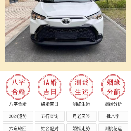
八字合婚
结婚吉日
测终生运
姻缘分析
2024运势
五行查询
月老灵签
批八字
六道轮回
姓名配对
婚姻走势
测桃花运