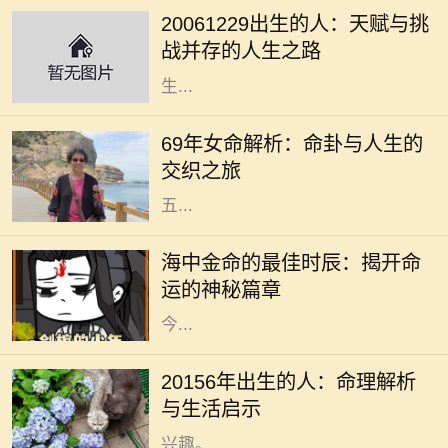
都蕴含着独特的命理密码。对于2006
20061229出生的人：天赋与挑
年12月29日出生的人来说，他们的命
战并存的人生之路
运之路充满了挑战与机遇。这一天出
生...
在中国的传统文化中，命理学一直占
据着重要的地位。特别是对于1969年
69年女命解析：命卦与人生的
出生的女性，她们的命卦具有独特的
交织之旅
含义与特点。69年女命，通常属蛇，
五...
在中国传统的命理学中，每个人的命
运都与五行有着密切的关联。海中金
海中金命的最佳时辰：揭开命
命，作为金命的一种，其蕴含的不仅
运的神秘篇章
是金的特性，还有深厚的文化内涵。
今...
在中国传统命理学中，出生年份常常
被视为一个人命运的重要标志。
20156年出生的人：命理解析
20156年，随着时代的变迁，许多人
与生活启示
对这一年份的命理特征产生了浓厚的
兴趣。...