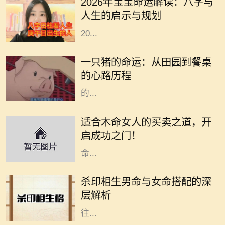
2026年宝宝命运解读：八字与
降临，都与其出生年份、月份、日期
人生的启示与规划
和时间紧密相连。从这个角度出发，
20...
在阳光明媚的午后，农田里传来阵阵
悦耳的叫声，一只肥胖的猪悠然自得
一只猪的命运：从田园到餐桌
地在泥土中打滚。它的生活似乎无忧
的心路历程
无虑，每天享受着阳光、青草和农民
的...
木命女人在五行中代表着生机与创造
力，她们通常具有强烈的好奇心和创
适合木命女人的买卖之道，开
造精神，适合从事与艺术、教育、咨
启成功之门！
询等相关的行业。本文将深入探讨木
命...
在命理学中，男女命的搭配一直是一
个重要的话题，尤其是杀印相生的男
杀印相生男命与女命搭配的深
命。这种命格的特点是：杀星有力，
层解析
印绶相生，意味着这个男性的个性往
往...
在中华文化中，每个人的命运都与其