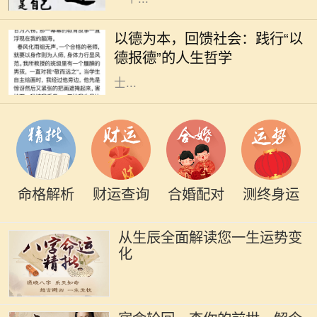
在现代社会，人与人之间的关系愈发
复杂，个体在追求物质利益的同时，
以德为本，回馈社会：践行“以
常常忽略了德行的重要性。然而，回
德报德”的人生哲学
望历史，我们不难发现，许多成功人
士...
命格解析
财运查询
合婚配对
测终身运
从生辰全面解读您一生运势变
化