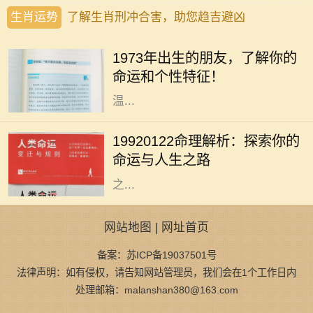
生肖运势
了解生肖刑冲合害，助您趋吉避凶
你是否曾经好奇过，1973年出生的人
究竟有着怎样的命运与个性？在中国
1973年出生的朋友，了解你的
传统命理学中，1973年属于水兔年。
命运和个性特征！
水兔既象征着灵动与智慧，又代表着
温...
人生如梦，命运似水，每个人的生辰
八字都藏着独特的秘密。对于出生于
19920122命理解析：探索你的
1992年1月22日的人来说，他们的命
命运与人生之路
理特征和人生道路又有什么样的特别
之...
网站地图
|
网址首页
备案：苏ICP备19037501号
法律声明：如有侵权，请告知网站管理员，我们会在1个工作日内
处理邮箱：malanshan380@163.com