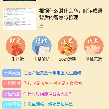
语言的瑰宝，蕴含着深刻的道理和智
根据什么财什么命，解读成语
慧。“根据什么财什么命”这一说法，
背后的智慧与哲理
启示我们通过对成语的解读，能够
更...
一生财运
命格解析
2024运势
测桃花运
十年大运
把握命运黄金十年走上人生巅峰
合婚配对
你和TA是天生一对还是苦命鸳鸯
财运预测
你什么时候能挣钱发大财？
红线姻缘
红线牵姻缘，解锁爱情秘籍