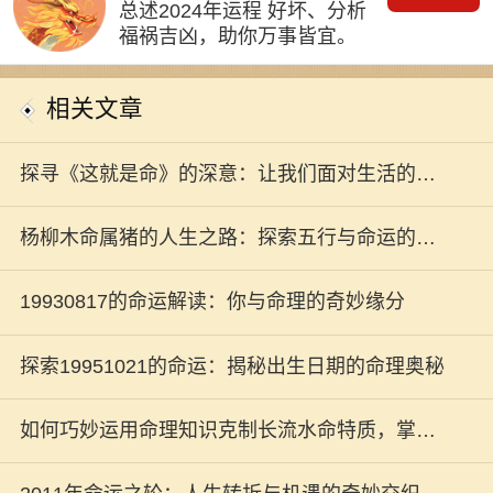
总述2024年运程 好坏、分析
福祸吉凶，助你万事皆宜。
相关文章
探寻《这就是命》的深意：让我们面对生活的挑
战与机遇
杨柳木命属猪的人生之路：探索五行与命运的奇
妙联系
19930817的命运解读：你与命理的奇妙缘分
探索19951021的命运：揭秘出生日期的命理奥秘
如何巧妙运用命理知识克制长流水命特质，掌控
人生的方向与命运