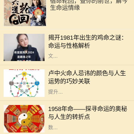
宿命轮回，查你的前世，解今
生命运情缘
每个生肖都有其独特的命运和性格特
征，而1981年恰逢辛酉年，属鸡的人
揭开1981年出生的鸡命之谜：
在这一年出生，他们的命运与性格究
命运与性格解析
竟如何呢？作为一种象征，鸡在中国
文...
在中华传统命理中，每个人的命理特
征都与五行、颜色等有着密切的关
卢中火命人忌讳的颜色与人生
系。对于卢中火命的人而言，了解与
运势的巧妙关联
自己命理相关的颜色忌讳，可以帮助
提升...
1958年，对于很多人来说，也许只是
一年，但对于一些特别的个体来说，
1958年命——探寻命运的奥秘
这一年却是命运的转折点。在这一年
与人生的转折点
中，许多事件交织在一起，造就了无
数...
在中国传统命理学中，五行理论将人