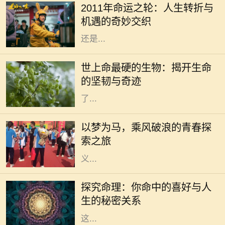
2011年命运之轮：人生转折与
的变化，生活的轨迹可能因此而完全
机遇的奇妙交织
不同。这一年，无论是从事业的发展
还是...
在这个广袤无垠的地球上，生命的形
态千差万别，有些生物如繁星般绚丽
世上命最硬的生物：揭开生命
多彩，而有些则隐藏在隐秘的角落，
的坚韧与奇迹
展现出惊人的生存能力。科学家们为
了...
生活是一场漫长的旅程，每个人都在
自己的旅途中追寻着梦想。无论是平
以梦为马，乘风破浪的青春探
凡的日常，还是波澜壮阔的冒险，我
索之旅
们都在用自己的方式诠释着梦想的意
义...
在传统的中华文化中，命理学一直是
人们关注的一个重要领域。通过生辰
探究命理：你命中的喜好与人
八字，许多人尝试了解自己的命运，
生的秘密关系
探索人生的喜好和方向。我们常听到
这...
在中华文化的浩瀚海洋中，成语作为