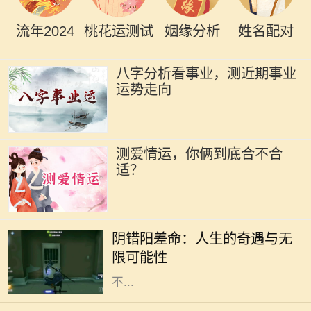
流年2024
桃花运测试
姻缘分析
姓名配对
八字分析看事业，测近期事业
运势走向
测爱情运，你俩到底合不合
适？
在人生的旅途中，我们或多或少都会
经历一些看似偶然，却又出人意料的
阴错阳差命：人生的奇遇与无
经历。阴错阳差命，这一概念源于生
限可能性
活中那些出乎意料的巧合和误解，它
不...
2011年是一个充满变数和机遇的年
份。在这一年，许多人都经历了巨大