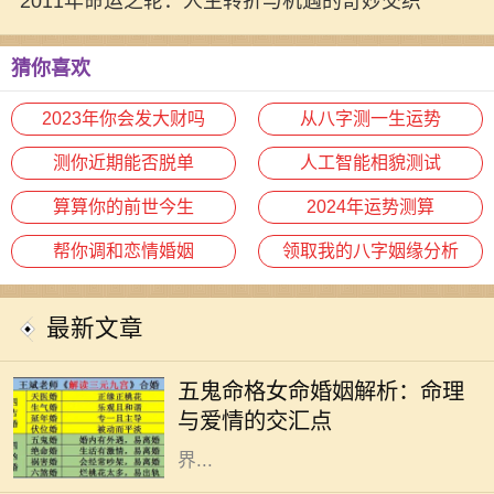
2011年命运之轮：人生转折与机遇的奇妙交织
猜你喜欢
2023年你会发大财吗
从八字测一生运势
测你近期能否脱单
人工智能相貌测试
算算你的前世今生
2024年运势测算
帮你调和恋情婚姻
领取我的八字姻缘分析
最新文章
在命理学中，五鬼命格被认为是一种
特殊的命格，尤其对女性来说，它的
五鬼命格女命婚姻解析：命理
特征和影响力独具特色。五鬼命格的
与爱情的交汇点
女性，往往具有丰富的情感与内心世
界...
在中国传统文化中，命理学被认为是