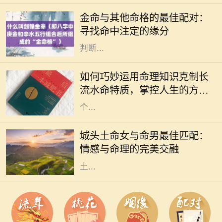
的命运与自然的元素紧密相连。金
金命与其他命格的最佳配对：
命，作为五行之一，象征着坚硬、刚
寻找命中注定的缘分
毅与财富。金命的人通常具有出众的
判断...
在中国传统命理学中，长流水命是一
种非常特殊的命格。它象征着无尽的
如何巧妙运用命理知识克制长
流动与变化，给人带来灵活多变的特
流水命特质，掌控人生的方向
质。然而，长期处于这种命格之中，
与命运
个...
在中华文化中，命理学被视为理解人
生的一种重要工具，尤其是在选择伴
城头土命女与命男最佳匹配：
侣时。城头土命的女性因其沉稳、温
情感与命理的完美交融
和而受到许多人的喜爱。那么，城头
土...