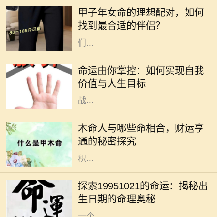
揭示一个人性格、命运和与他人关系
甲子年女命的理想配对，如何
的重要工具。而在这些命理学说中，
找到最合适的伴侣？
甲子年女命的配对问题更是引起了人
们...
命运是什么？它是我们生活中的一种
神秘力量，既像一位无形的导演，又
命运由你掌控：如何实现自我
似一阵不可捉摸的风。在我们的生命
价值与人生目标
旅程中，命运的桥梁常常将机遇与挑
战...
在五行中，木命的人代表着生机与希
望，他们的性格多半温和、善良、乐
木命人与哪些命相合，财运亨
于助人。然而，木命人的财运虽然有
通的秘密探究
其独特优势，但若要实现更大的财富
积...
每个人都有自己独特的生命轨迹，而
命理学恰恰能够帮助我们看清自己生
探索19951021的命运：揭秘出
命中的某些特质与潜力。1995年10
生日期的命理奥秘
月21日这个特别的日期，不仅代表着
一个...