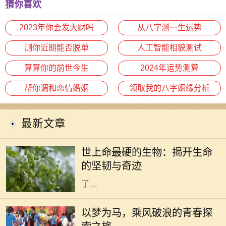
猜你喜欢
2023年你会发大财吗
从八字测一生运势
测你近期能否脱单
人工智能相貌测试
算算你的前世今生
2024年运势测算
帮你调和恋情婚姻
领取我的八字姻缘分析
最新文章
在这个广袤无垠的地球上，生命的形
态千差万别，有些生物如繁星般绚丽
世上命最硬的生物：揭开生命
多彩，而有些则隐藏在隐秘的角落，
的坚韧与奇迹
展现出惊人的生存能力。科学家们为
了...
生活是一场漫长的旅程，每个人都在
自己的旅途中追寻着梦想。无论是平
以梦为马，乘风破浪的青春探
凡的日常，还是波澜壮阔的冒险，我