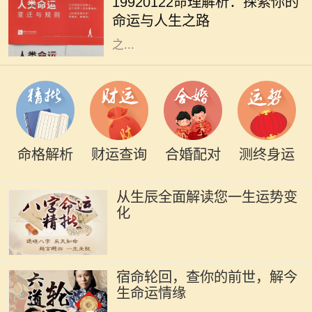
19920122命理解析：探索你的
1992年1月22日的人来说，他们的命
命运与人生之路
理特征和人生道路又有什么样的特别
之...
命格解析
财运查询
合婚配对
测终身运
从生辰全面解读您一生运势变
化
宿命轮回，查你的前世，解今
生命运情缘