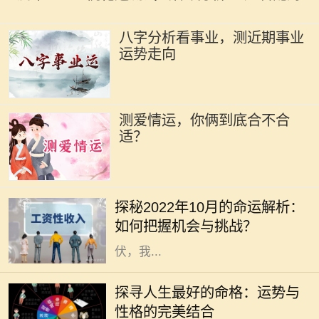
八字分析看事业，测近期事业
运势走向
测爱情运，你俩到底合不合
适？
在瞬息万变的时代，掌握运势的变迁
对我们的生活、工作和人际关系都有
探秘2022年10月的命运解析：
着不可忽视的影响。2022年10月，
如何把握机会与挑战？
正值秋季的深处，各种能量此起彼
伏，我...
在我们的人生旅途中，命格的好坏常
常被视为命运的关键。一个良好的命
探寻人生最好的命格：运势与
格能够为我们带来顺遂的机遇、丰盈
性格的完美结合
的财运和良好的社会关系，但究竟什