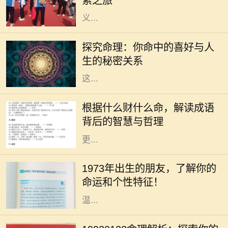
索之旅
们都在用自己的方式诠释着梦想的意
义...
在传统的中华文化中，命理学一直是
人们关注的一个重要领域。通过生辰
探究命理：你命中的喜好与人
八字，许多人尝试了解自己的命运，
生的秘密关系
探索人生的喜好和方向。我们常听到
这...
在中华文化的浩瀚海洋中，成语作为
语言的瑰宝，蕴含着深刻的道理和智
根据什么财什么命，解读成语
慧。“根据什么财什么命”这一说法，
背后的智慧与哲理
启示我们通过对成语的解读，能够
更...
你是否曾经好奇过，1973年出生的人
究竟有着怎样的命运与个性？在中国
1973年出生的朋友，了解你的
传统命理学中，1973年属于水兔年。
命运和个性特征！
水兔既象征着灵动与智慧，又代表着
温...
人生如梦，命运似水，每个人的生辰
八字都藏着独特的秘密。对于出生于