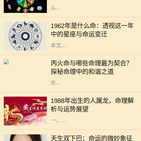
么...
1962年，对于许多人而言，是一个精
彩纷呈的年份。年头的寒风乍起，带
1962年是什么命：透视这一年
来了新的希望和挑战。在这个年份
中的星座与命运变迁
中，许多星座将迎来命运的转折点。
本文...
在中国的命理学中，五行相生相克的
理论是理解人与人之间关系的重要基
丙火命与哪些命理最为契合？
础。其中，丙火命的人，因其性格热
探秘命理中的和谐之道
情、光明积极而备受瞩目。他们如同
炎...
在中华文化中，生肖是一个重要的传
统概念，每一个生肖都蕴含着独特的
1988年出生的人属龙，命理解
性格特征和命理意义。1988年出生的
析与运势展望
人，生肖属龙。龙作为十二生肖之
一，...
在我们的生活中，外貌常常是人们最
先注意到的特点之一。双下巴，作为
天生双下巴：命运的微妙象征
一种常见的面部特征，通常被视作审