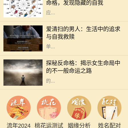
命格，发现隐藏的自我
命格产生显著的影响。不同的日期对
应...
在现代社会中，越来越多的人开始关
注生活质量和内心的宁静。其中，有
爱清扫的男人：生活中的追求
一种特别的现象引起了我们的注意：
与自我救赎
那些热爱清扫的男人。他们并不是简
单...
在命理学中，命格通常是指一个人根
据其出生时间、地点所形成的命局。
探秘反命格：揭示女生命局中
然而，什么是反命格呢？简单来说，
的不一般命运之路
反命格是指与传统命局形成鲜明对照
的...
流年2024
桃花运测试
姻缘分析
姓名配对