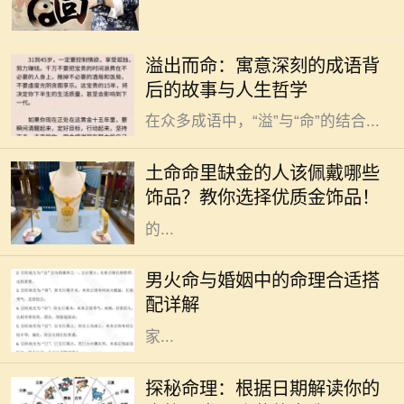
在中华文化的浩瀚长河中，成语作为
溢出而命：寓意深刻的成语背
语言的一部分，不仅丰富了我们的表
后的故事与人生哲学
达方式，也蕴藏着深厚的文化底蕴。
在众多成语中，“溢”与“命”的结合...
在中国传统文化中，五行之说深深扎
根于人们的生活与信仰之中。五行分
土命命里缺金的人该佩戴哪些
别是金、木、水、火、土，每一个人
饰品？教你选择优质金饰品！
的命理中都有其主导的元素。有些人
的...
命理学在中国传统文化中占据着重要
的地位，尤其是在婚姻选择上。对于
男火命与婚姻中的命理合适搭
男火命来说，选择合适的命理搭配非
配详解
常关键，这可以影响到感情的和谐与
家...
在中国传统文化中，命理学作为一门
古老的学问，深受人们的关注。每个
探秘命理：根据日期解读你的
人的生辰八字、出生日期，都会对其