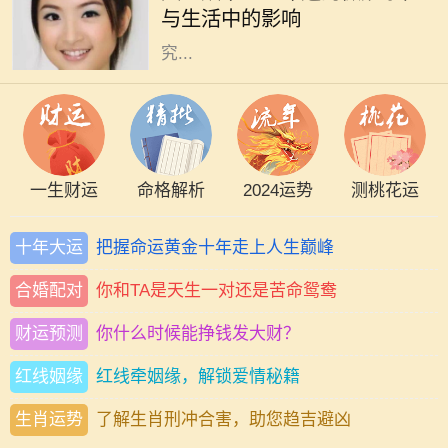
与生活中的影响
美上的“瑕疵”。然而，天生双下巴
究...
一生财运
命格解析
2024运势
测桃花运
十年大运
把握命运黄金十年走上人生巅峰
合婚配对
你和TA是天生一对还是苦命鸳鸯
财运预测
你什么时候能挣钱发大财？
红线姻缘
红线牵姻缘，解锁爱情秘籍
生肖运势
了解生肖刑冲合害，助您趋吉避凶
在中国传统命理学中，数字常常承载