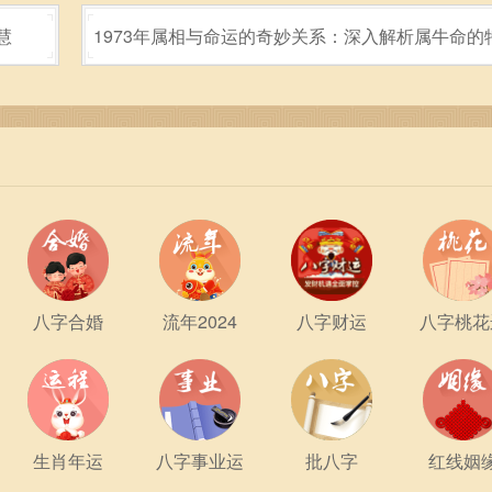
。他们追求真爱，愿意为爱付出努力。然而，火命人因其性格的
慧
1973年属相与命运的奇妙关系：深入解析属牛命的
张。在爱情中，火命人需学习保持独立性，双方共同成长才是维
与人生轨迹
的责任感与保护欲。他们愿意为家人提供最好的生活条件，将家庭
承诺，常常会努力营造一个温暖和谐的家庭环境。这一份对家人
性格上比较容易焦虑与激动，所以健康问题往往不容忽视。197
松方式，如瑜伽、冥想或是与朋友的聚会等。此外，从饮食上也
健康状况。
八字合婚
流年2024
八字财运
八字桃花
，拥有无限的潜能与灵感。他们在浩瀚的人生旅途中，或许会遇
便能够在各个领域大展拳脚。在追求梦想的同时，珍惜身边的人
生肖年运
八字事业运
批八字
红线姻
人在追寻光明未来的过程中，定将用他们的热情与勇气照亮前行的