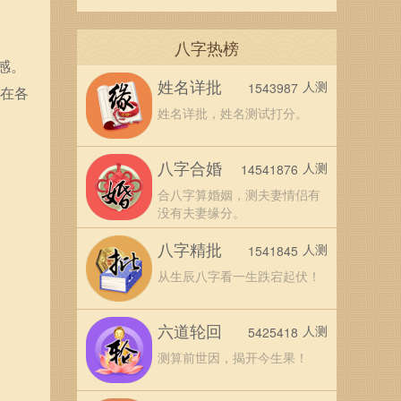
八字热榜
感。
姓名详批
人测
1543987
人在各
姓名详批，姓名测试打分。
八字合婚
人测
14541876
合八字算婚姻，测夫妻情侣有
没有夫妻缘分。
八字精批
人测
1541845
从生辰八字看一生跌宕起伏！
六道轮回
人测
5425418
测算前世因，揭开今生果！