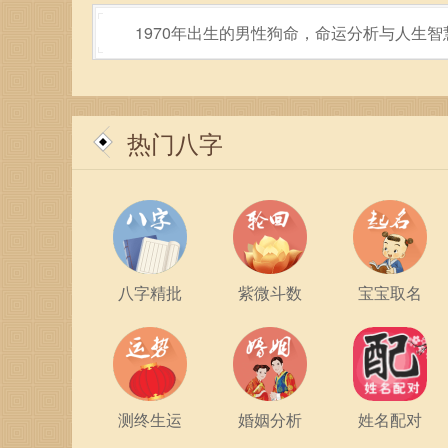
爱情方面，火命人一向大胆，善于表达自己的感情
1970年出生的男性狗命，命运分析与人生智
与热情，也可能因对伴侣过于依赖而导致关系的紧
情的关键。
在家庭生活中，1977年的火命人则展现出极大
热门八字
灵的依靠。火命人循规蹈矩，保持对家庭的忠诚与
与责任感，使得火命人在生活中充满动力。
健康状况是每个人都非常关心的话题，火命人因为
生的火命人需要关注心理健康，寻求适合自己的放
意营养均衡，保持适量的运动，有助于提升整体的
八字精批
紫微斗数
宝宝取名
总的来说，1977年出生的火命人如同燃烧的烈火
雨，但只要能够学会调和内心的情感、保持理智，
事，才会让他们的人生变得更加丰富而有意义。
测终生运
婚姻分析
姓名配对
未来的旅程充满未知与挑战，而1977年的火命