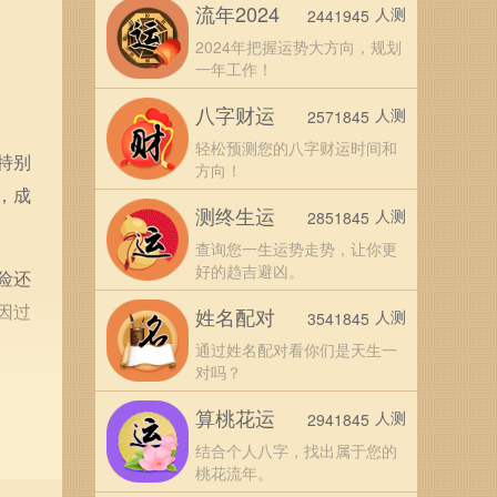
流年2024
人测
2441945
2024年把握运势大方向，规划
一年工作！
八字财运
人测
2571845
轻松预测您的八字财运时间和
特别
方向！
，成
测终生运
人测
2851845
查询您一生运势走势，让你更
好的趋吉避凶。
险还
因过
姓名配对
人测
3541845
通过姓名配对看你们是天生一
对吗？
染力
算桃花运
人测
2941845
关系
结合个人八字，找出属于您的
桃花流年。