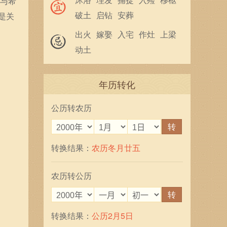
明与希
破土
启钻
安葬
是关
出火
嫁娶
入宅
作灶
上梁
动土
年历转化
公历转农历
转
转换结果：
农历冬月廿五
农历转公历
转
转换结果：
公历2月5日