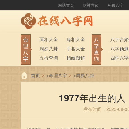
网站首页
财神方位
免费八字
命
八
面相大全
痣相大全
八字合婚
理
字
周易八卦
手相大全
八字预测
八
查
五行查询
指纹图解
四柱八字
字
询
生男生女
称骨算命
六十甲子
首页
>
命理八字
>
周易八卦
前世今生
塔罗占卜
八字财运
紫微斗数
梅花易数
1977年出生的
发布时间：2025-08-0