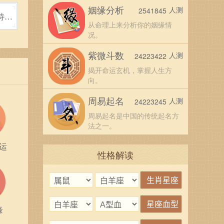
外向
姻缘分析
人测
2541845
特点
系爱
从命理上来分析你的姻缘情
况。
紫微斗数
人测
24223422
视为心
揭开命运玄机，掌握人生方
的爱
向。
周易起名
人测
24223245
7年出
周易起名是中国的传统起名方
要注
法之一。
运
性格解读
到风
与
缘
道路。