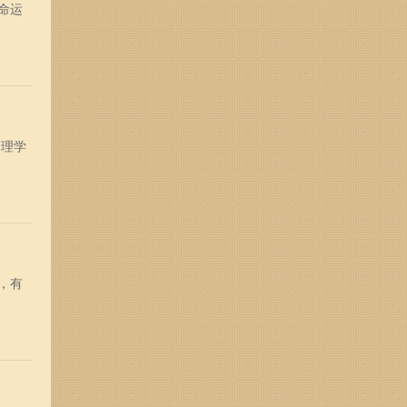
命运
命理学
，有