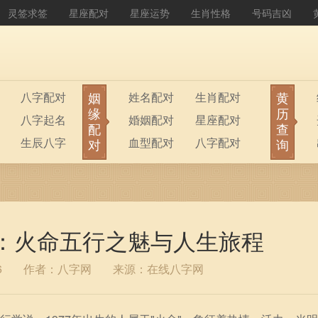
灵签求签
星座配对
星座运势
生肖性格
号码吉凶
姻
黄
八字配对
姓名配对
生肖配对
缘
历
八字起名
婚姻配对
星座配对
配
查
生辰八字
血型配对
八字配对
对
询
八字排盘
公司起名
人：火命五行之魅与人生旅程
6
作者：八字网
来源：在线八字网