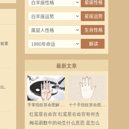
运被重
最新文章
地位。
手掌指纹算命图解 三
十个手指纹算命图解
个斗多为中层领导
分析指纹算命是什么
红鸾星在命宫 红鸾星在命宫有何含
义
梅花易数中的动爻什么意思 是怎么