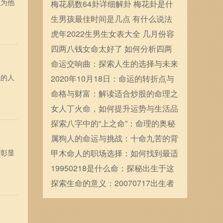
以为他
确定的
梅花易数64卦详细解卦 梅花卦是什
么
生男孩最佳时间是几点 有什么说法
虎年2022生男生女表大全 几月份容
易生男宝宝
四两八钱女命太好了 如何分析四两
八钱女命
命运交响曲：探索人生的选择与未来
生的人
的可能性
2020年10月18日：命运的转折点与
人生的新起航
命格与财富：解读适合炒股的命理之
道
女人丁火命，如何提升运势与生活品
质的秘笈！
探索八字中的“上之命”：命理的奥秘
与人生启示
属狗人的命运与挑战：十命九苦的背
运彰显
后故事
甲木命人的职场选择：如何找到最适
合的职业发展之路
19950218是什么命：探秘出生于这
一日的命运与性格
探索生命的意义：20070717出生者
的命运解析
！