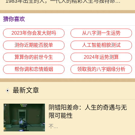
战
1983年出生的人，一代人的精彩人生与独特命运
揭秘
猜你喜欢
2023年你会发大财吗
从八字测一生运势
测你近期能否脱单
人工智能相貌测试
算算你的前世今生
2024年运势测算
帮你调和恋情婚姻
领取我的八字姻缘分析
最新文章
在人生的旅途中，我们或多或少都会
经历一些看似偶然，却又出人意料的
阴错阳差命：人生的奇遇与无
经历。阴错阳差命，这一概念源于生
限可能性
活中那些出乎意料的巧合和误解，它
不...
2011年是一个充满变数和机遇的年