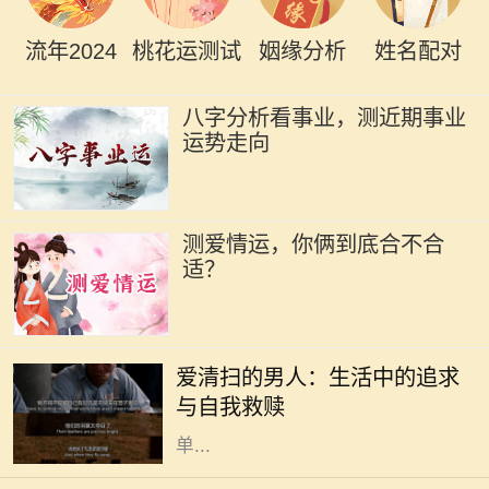
流年2024
桃花运测试
姻缘分析
姓名配对
八字分析看事业，测近期事业
运势走向
测爱情运，你俩到底合不合
适？
在现代社会中，越来越多的人开始关
注生活质量和内心的宁静。其中，有
爱清扫的男人：生活中的追求
一种特别的现象引起了我们的注意：
与自我救赎
那些热爱清扫的男人。他们并不是简
单...
在命理学中，命格通常是指一个人根
据其出生时间、地点所形成的命局。