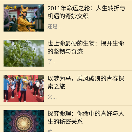
份。在这一年，许多人都经历了巨大
2011年命运之轮：人生转折与
的变化，生活的轨迹可能因此而完全
机遇的奇妙交织
不同。这一年，无论是从事业的发展
还是...
在这个广袤无垠的地球上，生命的形
态千差万别，有些生物如繁星般绚丽
世上命最硬的生物：揭开生命
多彩，而有些则隐藏在隐秘的角落，
的坚韧与奇迹
展现出惊人的生存能力。科学家们为
了...
生活是一场漫长的旅程，每个人都在
自己的旅途中追寻着梦想。无论是平
以梦为马，乘风破浪的青春探
凡的日常，还是波澜壮阔的冒险，我
索之旅
们都在用自己的方式诠释着梦想的意
义...
在传统的中华文化中，命理学一直是
人们关注的一个重要领域。通过生辰
探究命理：你命中的喜好与人
八字，许多人尝试了解自己的命运，
生的秘密关系
探索人生的喜好和方向。我们常听到