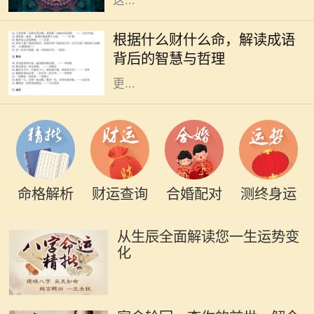
这...
在中华文化的浩瀚海洋中，成语作为
语言的瑰宝，蕴含着深刻的道理和智
根据什么财什么命，解读成语
慧。“根据什么财什么命”这一说法，
背后的智慧与哲理
启示我们通过对成语的解读，能够
更...
命格解析
财运查询
合婚配对
测终身运
从生辰全面解读您一生运势变
化