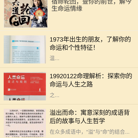
宿命轮回，查你的前世，解今
生命运情缘
你是否曾经好奇过，1973年出生的人
究竟有着怎样的命运与个性？在中国
1973年出生的朋友，了解你的
传统命理学中，1973年属于水兔年。
命运和个性特征！
水兔既象征着灵动与智慧，又代表着
温...
人生如梦，命运似水，每个人的生辰
八字都藏着独特的秘密。对于出生于
19920122命理解析：探索你的
1992年1月22日的人来说，他们的命
命运与人生之路
理特征和人生道路又有什么样的特别
之...
在中华文化的浩瀚长河中，成语作为
溢出而命：寓意深刻的成语背
语言的一部分，不仅丰富了我们的表
后的故事与人生哲学
达方式，也蕴藏着深厚的文化底蕴。
在众多成语中，“溢”与“命”的结合...
在中国传统文化中，五行之说深深扎