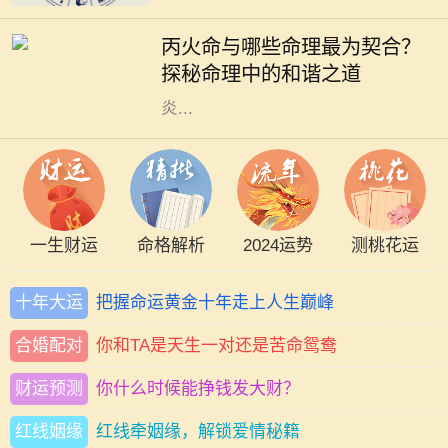
理论是理解人与人之间关系的重要基
丙火命与哪些命理最为契合？
础。其中，丙火命的人，因其性格热
探秘命理中的和谐之道
情、光明积极而备受瞩目。他们如同
炎...
一生财运
命格解析
2024运势
测桃花运
十年大运
把握命运黄金十年走上人生巅峰
合婚配对
你和TA是天生一对还是苦命鸳鸯
财运预测
你什么时候能挣钱发大财？
红线姻缘
红线牵姻缘，解锁爱情秘籍