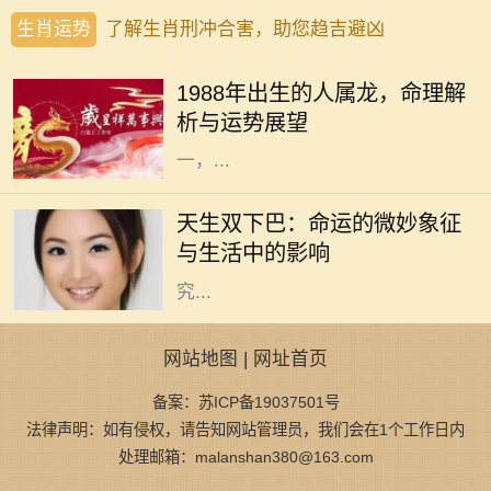
生肖运势
了解生肖刑冲合害，助您趋吉避凶
在中华文化中，生肖是一个重要的传
统概念，每一个生肖都蕴含着独特的
1988年出生的人属龙，命理解
性格特征和命理意义。1988年出生的
析与运势展望
人，生肖属龙。龙作为十二生肖之
一，...
在我们的生活中，外貌常常是人们最
先注意到的特点之一。双下巴，作为
天生双下巴：命运的微妙象征
一种常见的面部特征，通常被视作审
与生活中的影响
美上的“瑕疵”。然而，天生双下巴
究...
网站地图
|
网址首页
备案：苏ICP备19037501号
法律声明：如有侵权，请告知网站管理员，我们会在1个工作日内
处理邮箱：malanshan380@163.com