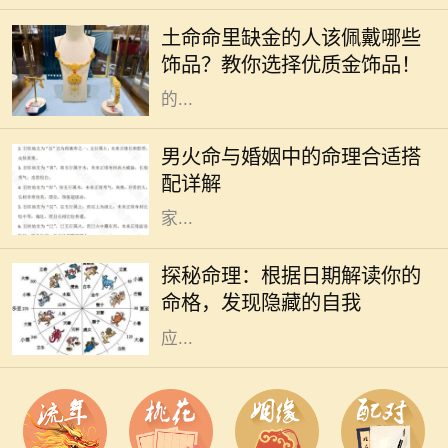
根于人们的生活与信仰之中。五行分
土命命里缺金的人该佩戴哪些
别是金、木、水、火、土，每一个人
饰品？教你选择优质金饰品！
的命理中都有其主导的元素。有些人
的...
命理学在中国传统文化中占据着重要
的地位，尤其是在婚姻选择上。对于
男火命与婚姻中的命理合适搭
男火命来说，选择合适的命理搭配非
配详解
常关键，这可以影响到感情的和谐与
家...
在中国传统文化中，命理学作为一门
古老的学问，深受人们的关注。每个
探秘命理：根据日期解读你的
人的生辰八字、出生日期，都会对其
命格，发现隐藏的自我
命格产生显著的影响。不同的日期对
应...