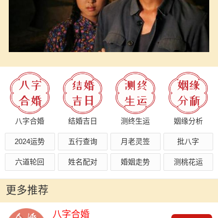
八字合婚
结婚吉日
测终生运
姻缘分析
2024运势
五行查询
月老灵签
批八字
六道轮回
姓名配对
婚姻走势
测桃花运
更多推荐
八字合婚