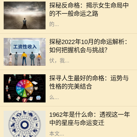
探秘反命格：揭示女生命局中
然而，什么是反命格呢？简单来说，
的不一般命运之路
反命格是指与传统命局形成鲜明对照
的...
在瞬息万变的时代，掌握运势的变迁
对我们的生活、工作和人际关系都有
探秘2022年10月的命运解析：
着不可忽视的影响。2022年10月，
如何把握机会与挑战？
正值秋季的深处，各种能量此起彼
伏，我...
在我们的人生旅途中，命格的好坏常
常被视为命运的关键。一个良好的命
探寻人生最好的命格：运势与
格能够为我们带来顺遂的机遇、丰盈
性格的完美结合
的财运和良好的社会关系，但究竟什
么...
1962年，对于许多人而言，是一个精
彩纷呈的年份。年头的寒风乍起，带
1962年是什么命：透视这一年
来了新的希望和挑战。在这个年份
中的星座与命运变迁
中，许多星座将迎来命运的转折点。
本文...
在中国的命理学中，五行相生相克的