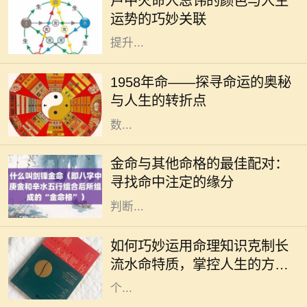
卢中火命人忌讳的颜色与人生
系。对于卢中火命的人而言，了解与
运势的巧妙关联
自己命理相关的颜色忌讳，可以帮助
提升...
1958年，对于很多人来说，也许只是
一年，但对于一些特别的个体来说，
1958年命——探寻命运的奥秘
这一年却是命运的转折点。在这一年
与人生的转折点
中，许多事件交织在一起，造就了无
数...
在中国传统命理学中，五行理论将人
的命运与自然的元素紧密相连。金
金命与其他命格的最佳配对：
命，作为五行之一，象征着坚硬、刚
寻找命中注定的缘分
毅与财富。金命的人通常具有出众的
判断...
在中国传统命理学中，长流水命是一
种非常特殊的命格。它象征着无尽的
如何巧妙运用命理知识克制长
流动与变化，给人带来灵活多变的特
流水命特质，掌控人生的方向
质。然而，长期处于这种命格之中，
与命运
个...