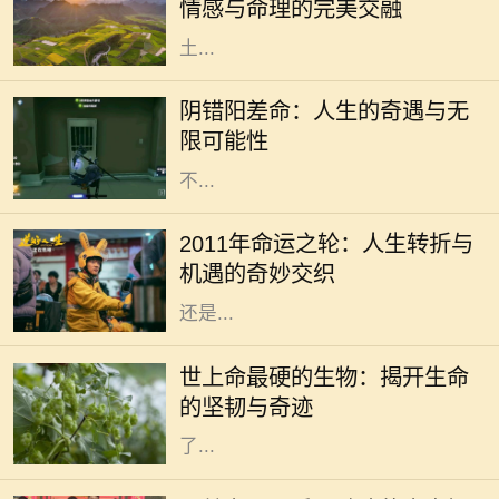
情感与命理的完美交融
和而受到许多人的喜爱。那么，城头
土...
在人生的旅途中，我们或多或少都会
经历一些看似偶然，却又出人意料的
阴错阳差命：人生的奇遇与无
经历。阴错阳差命，这一概念源于生
限可能性
活中那些出乎意料的巧合和误解，它
不...
2011年是一个充满变数和机遇的年
份。在这一年，许多人都经历了巨大
2011年命运之轮：人生转折与
的变化，生活的轨迹可能因此而完全
机遇的奇妙交织
不同。这一年，无论是从事业的发展
还是...
在这个广袤无垠的地球上，生命的形
态千差万别，有些生物如繁星般绚丽
世上命最硬的生物：揭开生命
多彩，而有些则隐藏在隐秘的角落，
的坚韧与奇迹
展现出惊人的生存能力。科学家们为
了...
生活是一场漫长的旅程，每个人都在
自己的旅途中追寻着梦想。无论是平