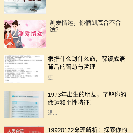
测爱情运，你俩到底合不合
适？
在中华文化的浩瀚海洋中，成语作为
语言的瑰宝，蕴含着深刻的道理和智
根据什么财什么命，解读成语
慧。“根据什么财什么命”这一说法，
背后的智慧与哲理
启示我们通过对成语的解读，能够
更...
你是否曾经好奇过，1973年出生的人
究竟有着怎样的命运与个性？在中国
1973年出生的朋友，了解你的
传统命理学中，1973年属于水兔年。
命运和个性特征！
水兔既象征着灵动与智慧，又代表着
温...
人生如梦，命运似水，每个人的生辰
八字都藏着独特的秘密。对于出生于
19920122命理解析：探索你的
1992年1月22日的人来说，他们的命