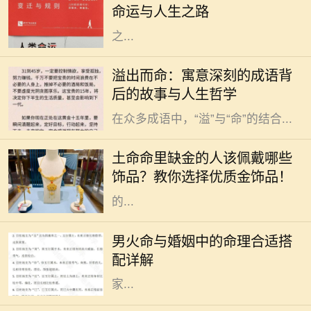
命运与人生之路
理特征和人生道路又有什么样的特别
之...
在中华文化的浩瀚长河中，成语作为
溢出而命：寓意深刻的成语背
语言的一部分，不仅丰富了我们的表
后的故事与人生哲学
达方式，也蕴藏着深厚的文化底蕴。
在众多成语中，“溢”与“命”的结合...
在中国传统文化中，五行之说深深扎
根于人们的生活与信仰之中。五行分
土命命里缺金的人该佩戴哪些
别是金、木、水、火、土，每一个人
饰品？教你选择优质金饰品！
的命理中都有其主导的元素。有些人
的...
命理学在中国传统文化中占据着重要
的地位，尤其是在婚姻选择上。对于
男火命与婚姻中的命理合适搭
男火命来说，选择合适的命理搭配非
配详解
常关键，这可以影响到感情的和谐与
家...