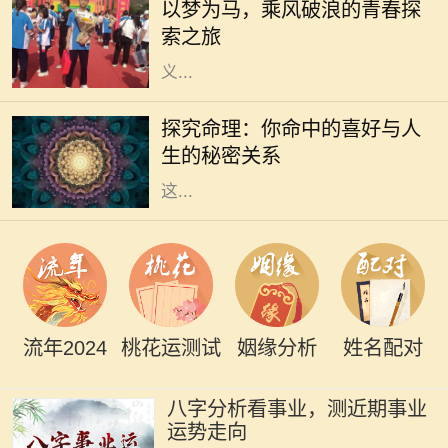
以梦为马，乘风破浪的青春探
凡的日常，还是波澜壮阔的冒险，我
索之旅
们都在用自己的方式诠释着梦想的意
义...
在传统的中华文化中，命理学一直是
人们关注的一个重要领域。通过生辰
探究命理：你命中的喜好与人
八字，许多人尝试了解自己的命运，
生的秘密关系
探索人生的喜好和方向。我们常听到
这...
流年2024
桃花运测试
姻缘分析
姓名配对
八字分析看事业，测近期事业
运势走向