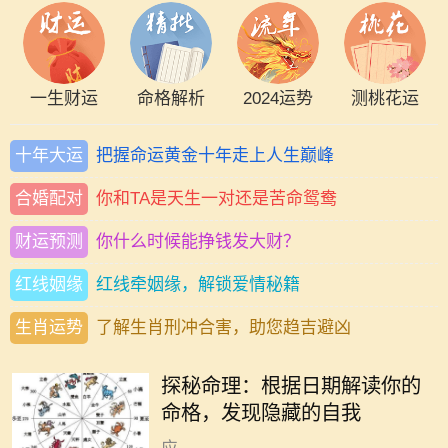
一生财运
命格解析
2024运势
测桃花运
十年大运
把握命运黄金十年走上人生巅峰
合婚配对
你和TA是天生一对还是苦命鸳鸯
财运预测
你什么时候能挣钱发大财？
红线姻缘
红线牵姻缘，解锁爱情秘籍
生肖运势
了解生肖刑冲合害，助您趋吉避凶
在中国传统文化中，命理学作为一门
古老的学问，深受人们的关注。每个
探秘命理：根据日期解读你的
人的生辰八字、出生日期，都会对其
命格，发现隐藏的自我
命格产生显著的影响。不同的日期对