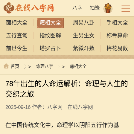
八字
抽签
面相大全
痣相大全
周易八卦
手相大全
五行查询
指纹图解
生男生女
称骨算命
前世今生
塔罗占卜
紫微斗数
梅花易数
首页
>
命理八字
>
痣相大全
78年出生的人命运解析：命理与人生的
交织之旅
2025-09-16 作者：八字网 在线八字网
在中国传统文化中，命理学以阴阳五行作为基