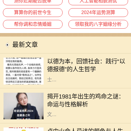
测你近期能否脱单
人工智能相貌测试
算算你的前世今生
2024年运势测算
帮你调和恋情婚姻
领取我的八字姻缘分析
最新文章
在现代社会，人与人之间的关系愈发
复杂，个体在追求物质利益的同时，
以德为本，回馈社会：践行“以
常常忽略了德行的重要性。然而，回
德报德”的人生哲学
望历史，我们不难发现，许多成功人
士...
每个生肖都有其独特的命运和性格特
征，而1981年恰逢辛酉年，属鸡的人
揭开1981年出生的鸡命之谜：
在这一年出生，他们的命运与性格究
命运与性格解析
竟如何呢？作为一种象征，鸡在中国
文...
在中华传统命理中，每个人的命理特
征都与五行、颜色等有着密切的关