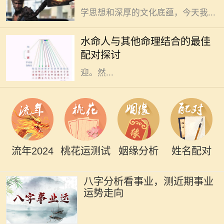
学思想和深厚的文化底蕴，今天我...
水命的人在五行中象征着智慧与流
动，具有灵活应变的特性。他们通常
水命人与其他命理结合的最佳
性情温和，富有同情心，善于倾听与
配对探讨
理解他人，因此在社交圈中颇受欢
迎。然...
流年2024
桃花运测试
姻缘分析
姓名配对
八字分析看事业，测近期事业
运势走向