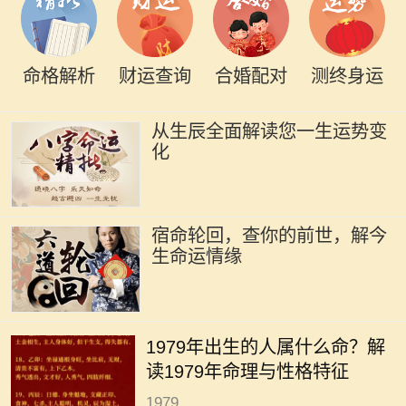
命格解析
财运查询
合婚配对
测终身运
从生辰全面解读您一生运势变
化
宿命轮回，查你的前世，解今
生命运情缘
在中华文化中，命理学作为一门古老
而神秘的学问，承载了人们对未来的
1979年出生的人属什么命？解
期望与生活的智慧。尤其是生肖对命
读1979年命理与性格特征
理的影响更是让不少人颇感兴趣。
1979...