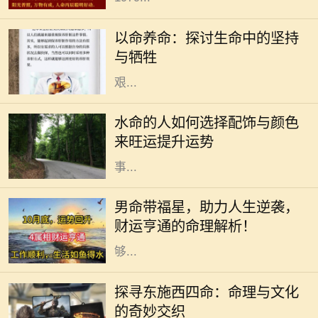
在我们生活的每一天，“以命养命”这
个词汇时常萦绕在心头。然而，它的
以命养命：探讨生命中的坚持
深入含义并不只是字面上的理解，而
与牺牲
是包涵了我们在生活中所要面对的
艰...
在中国传统命理中，水命的人通常具
有聪明机智、适应力强的个性特征。
水命的人如何选择配饰与颜色
不过，适当的配饰和颜色能进一步增
来旺运提升运势
强水命人的运势，帮助他们在生活和
事...
在传统的命理学说中，男命带福星被
认为是一种吉祥的命格，这种命格的
男命带福星，助力人生逆袭，
人往往能够在生活中享受到许多意想
财运亨通的命理解析！
不到的好运和福气。福星是指那些能
够...
在中国古老的命理文化中，“东施”和
探寻东施西四命：命理与文化
“西四命”这两个概念常常引起人们的
的奇妙交织
好奇。这些术语背后蕴藏着丰富的哲