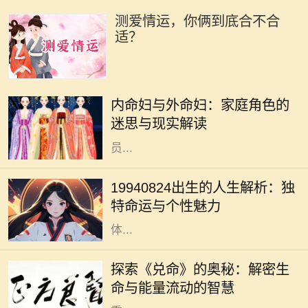
测爱情运，你俩到底合不合
适？
在中国传统文化中，家庭的结构和成
员的角色有着深厚的历史渊源。内命
内命妇与外命妇：家庭角色的
妇与外命妇两个概念，时常引发人们
迷思与现实解读
的思考与讨论。它们不仅仅是家庭成
员...
1994年8月24日，许多人在这个时刻
降生，承载着独特的命运与个性。这
19940824出生的人生解析：独
一天，由于其日期的特殊性，赋予了
特命运与个性魅力
出生在这一天的人成为不同寻常的个
体...
在浩瀚的中华文化中，易经作为一部
经典之作，不仅传承了千年智慧，更
探索《兑命》的奥秘：解密生
为我们提供了洞察生活与生命的独特
命与能量流动的智慧
视角。其中，《兑命》作为易经中的