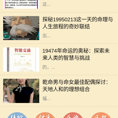
这...
在命理学中，每个人的生日都承载着
独特的命运密码。1995年2月13日，
探秘19950213这一天的命理与
这一天的出生者往往被认为拥有丰富
人生旅程的奇妙联结
的内在潜能与无限的可能性。那么，
出...
19474年，这一神秘的年份似乎充满
了无尽的可能性与挑战。对于每一个
19474年命运的奥秘：探索未
生命而言，命运从来没有固定的答
来人类的智慧与挑战
案。在这未来的年代间，人们所经历
的，...
在中华传统命理学中，命理不仅可以
影响一个人的性格和命运，还可以影
乾命男与命女最佳配偶探讨：
响其与他人的相处和和谐程度。尤其
天地人和的理想组合
是夫妻之间的配合，更是影响生活幸
福...