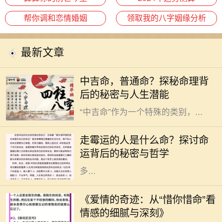
帮你调和恋情婚姻
领取我的八字姻缘分析
最新文章
在中国传统命理学中，人们常常将自
中吉命，普通命？探秘命理背
己的命运与生辰八字联系在一起，其
后的秘密与人生潜能
中“吉”和“凶”是最为常见的分类。而
“中吉命”作为一个特殊的类别，...
在我们的生活中，总会遇到一些人，
他们似乎总是与霉运相伴，无论是事
走霉运的人是什么命？探讨命
业、感情还是健康，似乎都在不断遭
运背后的秘密与哲学
遇挫折和不顺。这样的现象引发了许
多...
在这个快节奏的时代，爱情似乎变得
越来越稀薄。然而，在某些情感的角
《爱情的奇迹：从“惜你惜命”看
落，却依旧有一种深沉而细腻的情感
情感的细腻与深刻》
在悄然滋长。那就是“惜你惜命”。