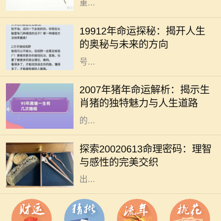
重...
在我们的生命旅程中，许多人常常会
好奇自己命运的轨迹以及未来的走
19912年命运探秘：揭开人生
向，而“19912年”这一数字又代表着
的奥秘与未来的方向
什么呢？它可能是一个深奥的命理符
号...
生肖猪是中国传统文化中的一种重要
象征，与其相关的命运常常引发广泛
2007年猪年命运解析：揭示生
的讨论。2007年是猪年，而出生于这
肖猪的独特魅力与人生道路
一年的朋友们，常常被认为拥有独特
的...
命理学，无论在古代还是现代，都给
人们提供了一种解读自身性格与命运
探索20020613命理密码：理智
的方式。在这其中，出生日期的解读
与感性的完美交织
是一个重要的环节。2002年6月13日
出...