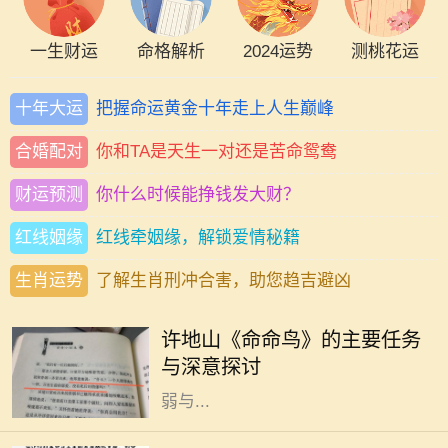
一生财运
命格解析
2024运势
测桃花运
十年大运
把握命运黄金十年走上人生巅峰
合婚配对
你和TA是天生一对还是苦命鸳鸯
财运预测
你什么时候能挣钱发大财？
红线姻缘
红线牵姻缘，解锁爱情秘籍
生肖运势
了解生肖刑冲合害，助您趋吉避凶
许地山是一位杰出的作家，他的作品
深深影响了中国现代文学。其中，
许地山《命命鸟》的主要任务
《命命鸟》是一部引人注目的小说，
与深意探讨
生动展示了人性、命运以及生命的脆
弱与...
在中国传统命理学中，出生时辰对一
个人的性格、命运有着重要的影响。