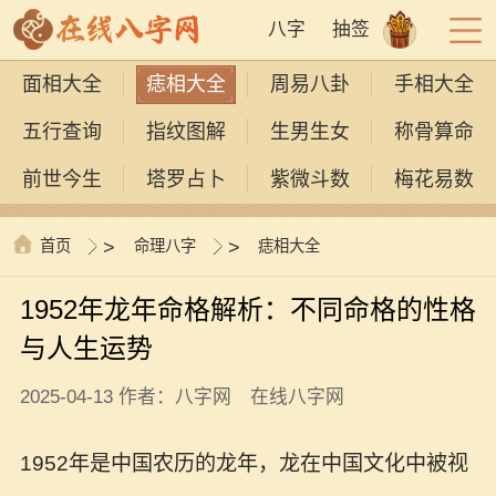
八字
抽签
面相大全
痣相大全
周易八卦
手相大全
五行查询
指纹图解
生男生女
称骨算命
前世今生
塔罗占卜
紫微斗数
梅花易数
首页
>
命理八字
>
痣相大全
1952年龙年命格解析：不同命格的性格
与人生运势
2025-04-13 作者：八字网 在线八字网
1952年是中国农历的龙年，龙在中国文化中被视