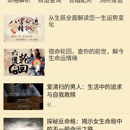
命格解析
财运查询
合婚配对
测终身运
从生辰全面解读您一生运势变
化
宿命轮回，查你的前世，解今
生命运情缘
在现代社会中，越来越多的人开始关
注生活质量和内心的宁静。其中，有
爱清扫的男人：生活中的追求
一种特别的现象引起了我们的注意：
与自我救赎
那些热爱清扫的男人。他们并不是简
单...
在命理学中，命格通常是指一个人根
据其出生时间、地点所形成的命局。
探秘反命格：揭示女生命局中
然而，什么是反命格呢？简单来说，
的不一般命运之路