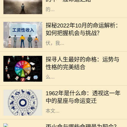
反命格是指与传统命局形成鲜明对照
的...
在瞬息万变的时代，掌握运势的变迁
对我们的生活、工作和人际关系都有
探秘2022年10月的命运解析：
着不可忽视的影响。2022年10月，
如何把握机会与挑战？
正值秋季的深处，各种能量此起彼
伏，我...
在我们的人生旅途中，命格的好坏常
常被视为命运的关键。一个良好的命
探寻人生最好的命格：运势与
格能够为我们带来顺遂的机遇、丰盈
性格的完美结合
的财运和良好的社会关系，但究竟什
么...
1962年，对于许多人而言，是一个精
彩纷呈的年份。年头的寒风乍起，带
1962年是什么命：透视这一年
来了新的希望和挑战。在这个年份
中的星座与命运变迁
中，许多星座将迎来命运的转折点。
本文...
在中国的命理学中，五行相生相克的
理论是理解人与人之间关系的重要基