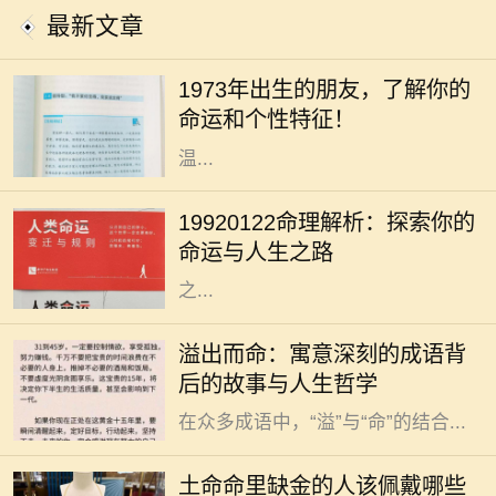
最新文章
你是否曾经好奇过，1973年出生的人
究竟有着怎样的命运与个性？在中国
1973年出生的朋友，了解你的
传统命理学中，1973年属于水兔年。
命运和个性特征！
水兔既象征着灵动与智慧，又代表着
温...
人生如梦，命运似水，每个人的生辰
八字都藏着独特的秘密。对于出生于
19920122命理解析：探索你的
1992年1月22日的人来说，他们的命
命运与人生之路
理特征和人生道路又有什么样的特别
之...
在中华文化的浩瀚长河中，成语作为
溢出而命：寓意深刻的成语背
语言的一部分，不仅丰富了我们的表
后的故事与人生哲学
达方式，也蕴藏着深厚的文化底蕴。
在众多成语中，“溢”与“命”的结合...
在中国传统文化中，五行之说深深扎
根于人们的生活与信仰之中。五行分
土命命里缺金的人该佩戴哪些
别是金、木、水、火、土，每一个人