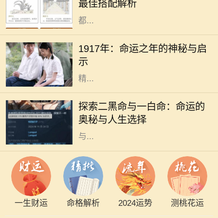
最佳搭配解析
型，其性格特征、人生观念和价值观
都...
1917年，这一年在历史的长河中显得
格外引人注目。在这一年中，发生了
1917年：命运之年的神秘与启
许多影响深远的事件，尽管我们在这
示
里并不讨论政治，而是从个人命运和
精...
在命理学中，每个人的命运都被认为
与其出生时的八字密切相关。而在这
探索二黑命与一白命：命运的
些八字中，尤其是二黑命和一白命这
奥秘与人生选择
两种命理类型，常常引起人们的关注
与...
一生财运
命格解析
2024运势
测桃花运