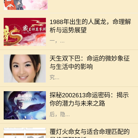
在中华文化中，生肖是一个重要的传
统概念，每一个生肖都蕴含着独特的
1988年出生的人属龙，命理解
性格特征和命理意义。1988年出生的
析与运势展望
人，生肖属龙。龙作为十二生肖之
一，...
在我们的生活中，外貌常常是人们最
先注意到的特点之一。双下巴，作为
天生双下巴：命运的微妙象征
一种常见的面部特征，通常被视作审
与生活中的影响
美上的“瑕疵”。然而，天生双下巴
究...
在中国传统命理学中，数字常常承载
着深厚的文化象征与个人命运的微妙
探秘2002613命运密码：揭示
联系。今天我们将要探讨的数字是
你的潜力与未来之路
2002613，这个单一的数字组合背
后，隐...
在中国传统命理学中，命理之间的配
合常常决定了一个人的运势与生活发
覆灯火命女与适合命理匹配的
展。而覆灯火命女作为独特的命理类