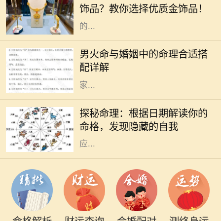
饰品？教你选择优质金饰品！
的命理中都有其主导的元素。有些人
的...
命理学在中国传统文化中占据着重要
的地位，尤其是在婚姻选择上。对于
男火命与婚姻中的命理合适搭
男火命来说，选择合适的命理搭配非
配详解
常关键，这可以影响到感情的和谐与
家...
在中国传统文化中，命理学作为一门
古老的学问，深受人们的关注。每个
探秘命理：根据日期解读你的
人的生辰八字、出生日期，都会对其
命格，发现隐藏的自我
命格产生显著的影响。不同的日期对
应...