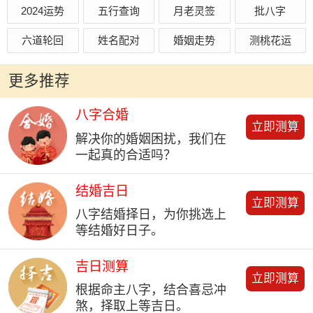
2024运势
五行查询
月老灵签
批八字
六道轮回
姓名配对
婚姻走势
测桃花运
更多推荐
八字合婚
立即测算
解决你的婚姻困扰，我们在
一起真的合适吗？
结婚吉日
立即测算
八字结婚择日，为你挑选上
等结婚好日子。
吉日测算
立即测算
根据命主八字，结合喜忌冲
煞，择取上等吉日。