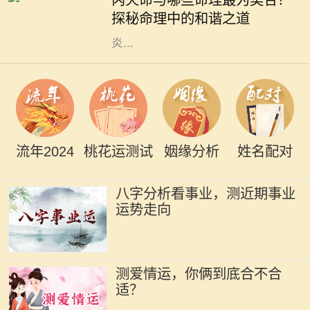
丙火命与哪些命理最为契合？
础。其中，丙火命的人，因其性格热
探秘命理中的和谐之道
情、光明积极而备受瞩目。他们如同
炎...
流年2024
桃花运测试
姻缘分析
姓名配对
八字分析看事业，测近期事业
运势走向
测爱情运，你俩到底合不合
适？