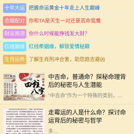
十年大运
把握命运黄金十年走上人生巅峰
合婚配对
你和TA是天生一对还是苦命鸳鸯
财运预测
你什么时候能挣钱发大财？
红线姻缘
红线牵姻缘，解锁爱情秘籍
生肖运势
了解生肖刑冲合害，助您趋吉避凶
在中国传统命理学中，人们常常将自
中吉命，普通命？探秘命理背
己的命运与生辰八字联系在一起，其
后的秘密与人生潜能
中“吉”和“凶”是最为常见的分类。而
“中吉命”作为一个特殊的类别，...
在我们的生活中，总会遇到一些人，
他们似乎总是与霉运相伴，无论是事
走霉运的人是什么命？探讨命
业、感情还是健康，似乎都在不断遭
运背后的秘密与哲学
遇挫折和不顺。这样的现象引发了许
多...