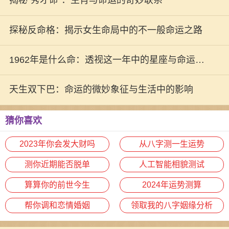
揭秘“秀才命”：生肖与命运的奇妙联系
探秘反命格：揭示女生命局中的不一般命运之路
1962年是什么命：透视这一年中的星座与命运变
迁
天生双下巴：命运的微妙象征与生活中的影响
猜你喜欢
2023年你会发大财吗
从八字测一生运势
测你近期能否脱单
人工智能相貌测试
算算你的前世今生
2024年运势测算
帮你调和恋情婚姻
领取我的八字姻缘分析