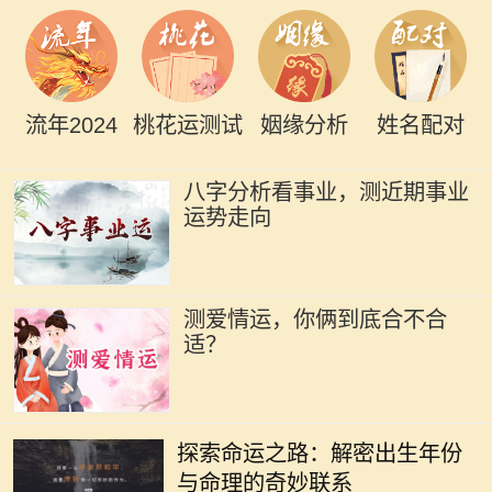
流年2024
桃花运测试
姻缘分析
姓名配对
八字分析看事业，测近期事业
运势走向
测爱情运，你俩到底合不合
适？
在中国传统文化中，命理学一直扮演
着重要的角色。古人相信，一个人出
探索命运之路：解密出生年份
生的年份、月份、日期和时辰直接影
与命理的奇妙联系
响着他们的命运。而其中，出生年份