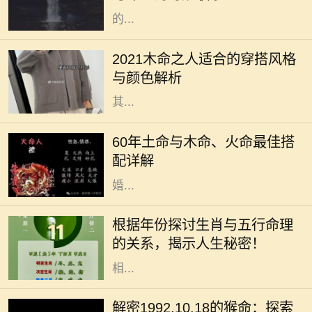
的...
2021年是农历辛丑年，对于木命的人
而言，这一年的穿搭选择直接影响着
2021木命之人适合的穿搭风格
他们的气场与运势。木命属于五行中
与颜色解析
的一种，象征着生长、旺盛与活力，
其...
在中国传统命理学中，每个人的命格
都是不同的，而土命、木命和火命则
60年土命与木命、火命最佳搭
是常被讨论的一类。这种讨论不仅涉
配详解
及到个人命理，还影响着人际关系、
婚...
在中国传统文化中，生肖和五行是命
理学中两个重要的元素。每一个生肖
根据年份探讨生肖与五行命理
年都有其独特的五行属性，这不仅影
的关系，揭示人生秘密！
响着个人的性格特征，还与命运息息
相...
在中华文化中，十二生肖不仅仅是一
种标志，更蕴含着丰富的哲学和人生
解密1992.10.18的猴命：探索