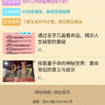
财运预测
你什么时候能挣钱发大财？
红线姻缘
红线牵姻缘，解锁爱情秘籍
生肖运势
了解生肖刑冲合害，助您趋吉避凶
在中华文化中，名字不仅承载了父母
的期望和美好寓意，更在某种程度上
通过名字几画看命运，揭示人
与一个人的命运息息相关。特别是名
生秘密的奥秘
字的笔画数，常被认为与其五行属性
相...
在中国传统文化中，算命是一门古老
而神秘的艺术，涉及到命理、五行、
探索童子命的神秘世界：算命
阴阳等多种哲学原理。童子命，作为
背后的意义与启示
其中的一个重要概念，常常引发人们
的...
网站地图
|
网址首页
备案：苏ICP备19037501号