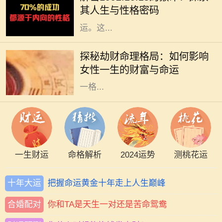
智慧。我们今天要探讨的是1992年
其人生与性格密码
10月18日出生的猴命人的性格与命
运。这...
在命理学中，劫财格局常常被视为一
种特殊的命理趋势，尤其对女性而
探秘劫财命理格局：如何影响
言，它不仅影响着她的财富，还深刻
女性一生的财富与命运
影响着她的生活与人际关系。了解这
一格...
一生财运
命格解析
2024运势
测桃花运
十年大运
把握命运黄金十年走上人生巅峰
合婚配对
你和TA是天生一对还是苦命鸳鸯