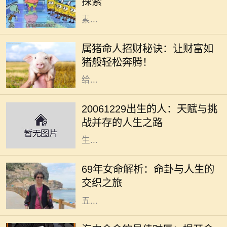
探索
方式的转变，都是影响未来的重要因
素...
在中国传统文化中，生肖不仅仅是代
表出生年份的一个符号，更是承载着
属猪命人招财秘诀：让财富如
丰富的文化寓意和信仰。属猪的人性
猪般轻松奔腾！
格温和，诚实善良，慷慨大方，通常
给...
在我们的人生旅途中，每个出生日期
都蕴含着独特的命理密码。对于2006
20061229出生的人：天赋与挑
年12月29日出生的人来说，他们的命
战并存的人生之路
运之路充满了挑战与机遇。这一天出
生...
在中国的传统文化中，命理学一直占
据着重要的地位。特别是对于1969年
69年女命解析：命卦与人生的
出生的女性，她们的命卦具有独特的
交织之旅
含义与特点。69年女命，通常属蛇，
五...
在中国传统的命理学中，每个人的命
运都与五行有着密切的关联。海中金