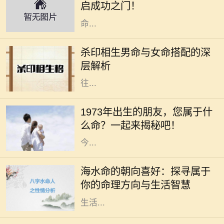
启成功之门！
询等相关的行业。本文将深入探讨木
命...
在命理学中，男女命的搭配一直是一
个重要的话题，尤其是杀印相生的男
杀印相生男命与女命搭配的深
命。这种命格的特点是：杀星有力，
层解析
印绶相生，意味着这个男性的个性往
往...
在中华文化中，每个人的命运都与其
出生的年份、五行和生肖密切相关。
1973年出生的朋友，您属于什
1973年，这个年份不仅是新历史的起
么命？一起来揭秘吧！
点，更是成千上万生命的诞生之年。
今...
在命理学中，海水命是一种受人喜爱
的命格。它代表着依赖变化与流动的
海水命的朝向喜好：探寻属于
特性，仿佛大海一般，能够包容万
你的命理方向与生活智慧
象，适应环境。而海水命的人在选择
生活...