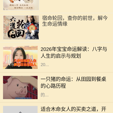
宿命轮回，查你的前世，解今
生命运情缘
在中华文化中，命理学与八字的研究
一直以来备受关注。每一个新生命的
2026年宝宝命运解读：八字与
降临，都与其出生年份、月份、日期
人生的启示与规划
和时间紧密相连。从这个角度出发，
20...
在阳光明媚的午后，农田里传来阵阵
悦耳的叫声，一只肥胖的猪悠然自得
一只猪的命运：从田园到餐桌
地在泥土中打滚。它的生活似乎无忧
的心路历程
无虑，每天享受着阳光、青草和农民
的...
木命女人在五行中代表着生机与创造
力，她们通常具有强烈的好奇心和创
适合木命女人的买卖之道，开
造精神，适合从事与艺术、教育、咨