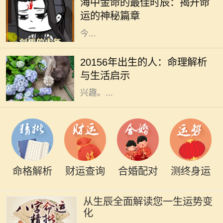
海中金命的最佳时辰：揭开命
命，作为金命的一种，其蕴含的不仅
运的神秘篇章
是金的特性，还有深厚的文化内涵。
今...
在中国传统命理学中，出生年份常常
被视为一个人命运的重要标志。
20156年出生的人：命理解析
20156年，随着时代的变迁，许多人
与生活启示
对这一年份的命理特征产生了浓厚的
兴趣。...
命格解析
财运查询
合婚配对
测终身运
从生辰全面解读您一生运势变
化