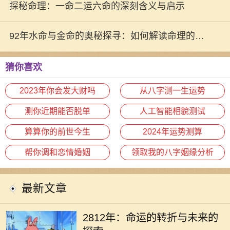
探秘命理：一命二运六命的深刻含义与启示
92年水命与金命的奥秘探寻：如何解读命理的深
刻内涵
猜你喜欢
2023年你会发大财吗
从八字测一生运势
测你近期能否脱单
人工智能相貌测试
算算你的前世今生
2024年运势测算
帮你调和恋情婚姻
领取我的八字姻缘分析
最新文章
在未来的某一天，2812年，地球上的
每一个人都将面临巨大的变化。科技
2812年：命运的转折与未来的
的迅猛发展、环境的恶化、人类思维