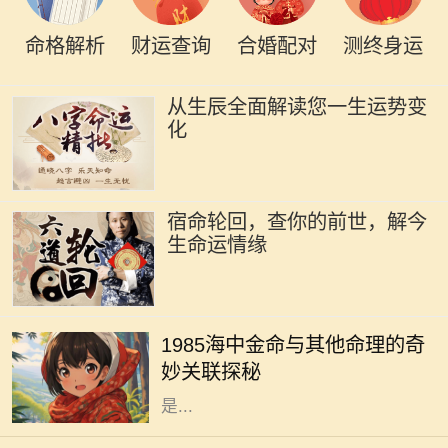
命格解析
财运查询
合婚配对
测终身运
从生辰全面解读您一生运势变
化
宿命轮回，查你的前世，解今
生命运情缘
在中国传统的命理学中，每个人的命
运都受到出生年份、月份、日子和时
1985海中金命与其他命理的奇
辰的影响。1985年出生的人，被称为
妙关联探秘
“海中金”。这一命理的特征，指的
是...
在中国传统命理学中，飞凤之命是一
种独特而珍贵的命格。它象征着高