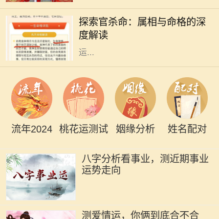
大精深的学问，其中属相与命格的关
探索官杀命：属相与命格的深
系尤为引人注目。官杀命，作为一种
度解读
特定的命格，常常和成功、权威、财
运...
流年2024
桃花运测试
姻缘分析
姓名配对
八字分析看事业，测近期事业
运势走向
测爱情运，你俩到底合不合