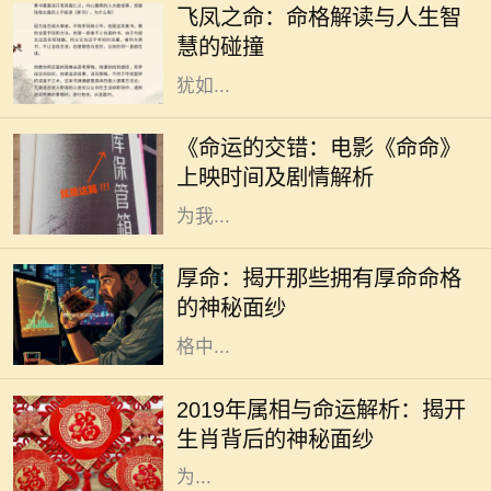
飞凤之命：命格解读与人生智
贵、优雅与灵动，常被视为一种幸运
慧的碰撞
和祝福的象征。命格中蕴含的飞凤，
犹如...
随着电影市场的蓬勃发展，越来越多
的电影作品吸引了观众的目光。其
《命运的交错：电影《命命》
中，备受期待的《命命》即将于近日
上映时间及剧情解析
上映，这部充满悬念与情感的电影将
为我...
在中国传统文化中，命格一直是一个
令人着迷且神秘的话题。无论是算
厚命：揭开那些拥有厚命命格
命、风水，还是命理学，都是我们探
的神秘面纱
索未来和命运的工具。而在众多的命
格中...
2019年是中国农历的己亥年，亥年对
应的属相是猪。猪在中华文化中象征
2019年属相与命运解析：揭开
着财富与好运，常常被认为是富裕与
生肖背后的神秘面纱
幸福的象征。猪年出生的人通常被视
为...
在中国传统文化中，命理学是一门博