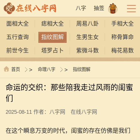
八字
抽签
面相大全
痣相大全
周易八卦
手相大全
五行查询
指纹图解
生男生女
称骨算命
前世今生
塔罗占卜
紫微斗数
梅花易数
首页
>
命理八字
>
指纹图解
命运的交织：那些陪我走过风雨的闺蜜
们
2025-08-11 作者：八字网 在线八字网
在这个瞬息万变的时代，闺蜜的存在仿佛是我们