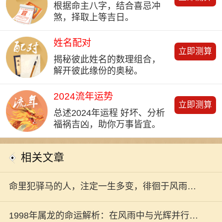
根据命主八字，结合喜忌冲
煞，择取上等吉日。
姓名配对
立即测算
揭秘彼此姓名的数理组合，
解开彼此缘份的奥秘。
2024流年运势
立即测算
总述2024年运程 好坏、分析
福祸吉凶，助你万事皆宜。
相关文章
命里犯驿马的人，注定一生多变，徘徊于风雨之
中的命！
1998年属龙的命运解析：在风雨中与光辉并行的