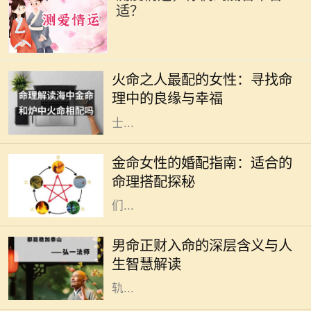
适？
在中国的传统命理学中，火命代表着
热情、活力与激情。火命之人，通常
火命之人最配的女性：寻找命
生性乐观，充满创造力和积极向上的
理中的良缘与幸福
力量。然而，合适的伴侣对于火命人
士...
在中国传统命理学中，八字命理被广
泛用于分析一个人的命运。在这些命
金命女性的婚配指南：适合的
理中，五行是极其重要的概念。金命
命理搭配探秘
女性，象征着坚韧、果敢与智慧，她
们...
在中国传统命理学中，命理的组合和
分析无不与八字密切相关。对于男命
男命正财入命的深层含义与人
而言，正财的入命，不仅是财富的象
生智慧解读
征，更深层次上反映了一个人的人生
轨...
在中国传统命理学中，八字命格被认