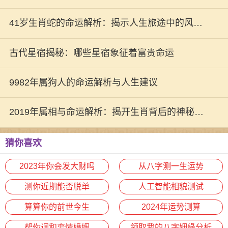
生肖人生
41岁生肖蛇的命运解析：揭示人生旅途中的风雨
与曙光
古代星宿揭秘：哪些星宿象征着富贵命运
9982年属狗人的命运解析与人生建议
2019年属相与命运解析：揭开生肖背后的神秘面
纱
猜你喜欢
2023年你会发大财吗
从八字测一生运势
测你近期能否脱单
人工智能相貌测试
算算你的前世今生
2024年运势测算
帮你调和恋情婚姻
领取我的八字姻缘分析