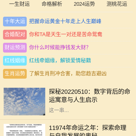
一生财运
命格解析
2024运势
测桃花运
十年大运
把握命运黄金十年走上人生巅峰
合婚配对
你和TA是天生一对还是苦命鸳鸯
财运预测
你什么时候能挣钱发大财？
红线姻缘
红线牵姻缘，解锁爱情秘籍
生肖运势
了解生肖刑冲合害，助您趋吉避凶
在文化的长河中，数字常常承载着深
厚的寓意。尤其是在中国传统文化
探秘20220510：数字背后的命
中，数字不仅仅是数学符号，更是蕴
运寓意与人生启示
含着哲理和智慧的象征。20220510
这一串...
在中华文化悠久的历史长河中，命理
学作为一门深厚的学问，吸引了无数
11974年命运之年：探索命理
对未来充满好奇的人。11974年，这