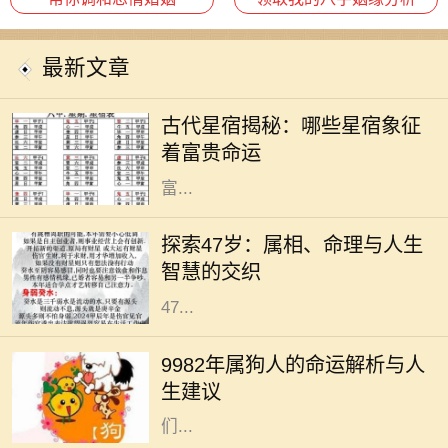
最新文章
在古代的天文学中，星宿被视为影响
人命运的重要因素。星宿不仅仅是天
古代星宿揭秘：哪些星宿象征
上的星星，更是古人用来预测人生轨
着富贵命运
迹和命运起伏的工具。尤其是那些与
富...
在中国传统文化中，生肖和命理学是
深受人们关注的主题。它们不仅关系
探索47岁：属相、命理与人生
到个人的性格与命运，还与人生的走
智慧的交织
向息息相关。今天，我们将深入探讨
47...
在中国传统文化中，生肖被认为与个
人的命运有着密切的关系。1982年属
9982年属狗人的命运解析与人
狗的人，正如生肖所示，忠诚、聪慧
生建议
且责任心强。他们的性格特征使得他
们...
在中国传统文化中，生肖不仅仅是一