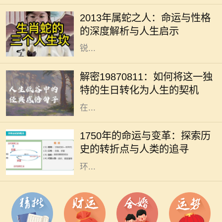
个出生年份的标识，更是与命运、性
2013年属蛇之人：命运与性格
格息息相关的一种符号。2013年是蛇
的深度解析与人生启示
年，属蛇的人往往被认为是智慧与敏
锐...
在中国文化中，出生日期常常被用作
命理分析的重要依据。1987年8月11
解密19870811：如何将这一独
日出生的人士，有着独特的命格，这
特的生日转化为人生的契机
不仅影响着性格、人际关系，还有潜
在...
1750年是一个重要的历史节点，它标
志着人类社会在工业化、科学和文化
1750年的命运与变革：探索历
等多个领域的变革。从农业社会向工
史的转折点与人类的追寻
业社会的转变，折射出人类对生活及
环...