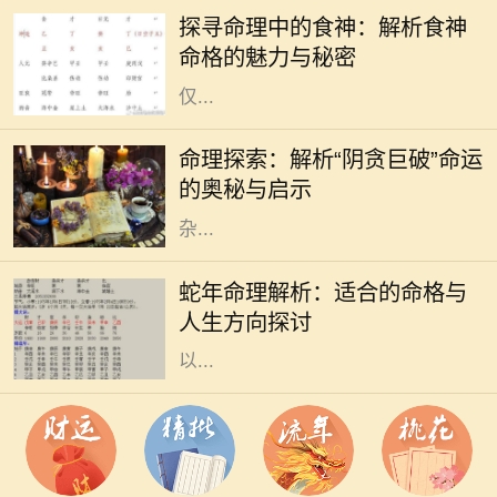
为是了解一个人命运的绝佳工具。其
探寻命理中的食神：解析食神
中，"食神"作为十神之一，代表了个
命格的魅力与秘密
人的智慧、创意与生活享受。食神不
仅...
命理学作为中国传统文化的一部分，
一直以来被人们广泛探讨和应用。在
命理探索：解析“阴贪巨破”命运
众多命格中，“阴贪巨破”命是一种较
的奥秘与启示
为特殊的命型，通常被认为具有复
杂...
在中国传统命理学中，蛇被视为智慧
与灵性的象征，蛇年出生的人通常被
蛇年命理解析：适合的命格与
认为具备独特的直觉和洞察力。他们
人生方向探讨
在生活中常常能迅速适应环境，并能
以...