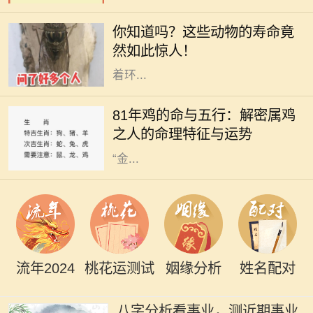
生存着，而其中一些小生命却拥有令
你知道吗？这些动物的寿命竟
人惊叹的长寿。在地球的丰富生态
然如此惊人！
中，每一种动物都以自己的方式适应
着环...
在中国传统文化中，生肖和五行的组
合常常被用来解读一个人的命运与性
81年鸡的命与五行：解密属鸡
格特征。1981年出生的人属鸡，根据
之人的命理特征与运势
五行的理论，出生于这一年的鸡是
“金...
流年2024
桃花运测试
姻缘分析
姓名配对
八字分析看事业，测近期事业