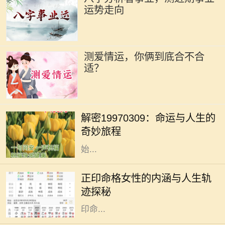
运势走向
测爱情运，你俩到底合不合
适？
在命理学的浩瀚海洋中，许多数字和
日期承载着独特的象征意义。1997年
解密19970309：命运与人生的
3月9日，这一天不仅仅是一个普普通
奇妙旅程
通的日子，更是象征着某种命运的开
始...
正印命格在八字命理中，是一种被视
为吉祥的命格类型，尤其对女性而
正印命格女性的内涵与人生轨
言，具有独特的象征意义。正印通常
迹探秘
代表着母亲、智慧与情感，对处于正
印命...
在中国传统文化中，生肖文化有着深