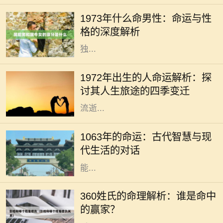
“水牛年”的年份。根据命理学说，
1973年什么命男性：命运与性
1973年出生的男性被认为是“水命”。
格的深度解析
水命的男性在性格和命运上展现出
独...
每一个年份都是命运的一个分点，
1972年的出生者更是承载着特定时代
1972年出生的人命运解析：探
的印记。在这一年的春天，空气中充
讨其人生旅途的四季变迁
满着希望与新生，然而，随着时间的
流逝...
在历史长河中，每一个年份都承载着
独特的文化和命运，而1063年则是一
1063年的命运：古代智慧与现
个充满神秘和启示的年份。对于现代
代生活的对话
人来说，解读这一年所蕴含的智慧，
能...
在浩瀚的中华文化中，姓氏不仅仅是
一个符号，更承载着一家人的历史与
360姓氏的命理解析：谁是命中
文化。360个姓氏各有其独特的命理
的赢家？
特征，今天我们就来探讨一下这些姓