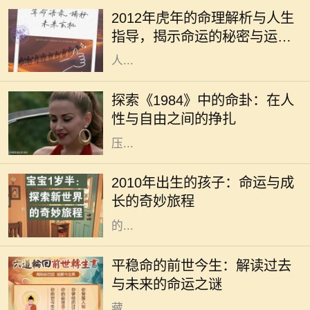
厚的根基，特别是对于每一年出生的
2012年虎年的命理解析与人生
孩子，大家都十分关注他们的命理与
指导，揭示命运的秘密与运势
性格特征。2012年是壬辰年，属虎的
的变化
人...
《1984》是乔治·奥威尔所著的一部
经典反乌托邦小说，故事设定在一个
探索《1984》中的命卦：在人
极权主义高度控制的社会中。在这个
性与自由之间的挣扎
社会中，个人的自由被巨大的监控和
压...
2010年，对于许多家庭而言，是一个
充满希望与期待的年份。这一年出生
2010年出生的孩子：命运与成
的孩子，恰如其分地承载了新时代的
长的奇妙旅程
特质。今天，我们不仅探讨这些孩子
的...
每个人都想知道自己的命运如何，尤
其是那些平稳命的人。他们往往生活
平稳命的前世今生：解读过去
安稳，事业顺利，不会遇到太多的波
与未来的命运之谜
折与挑战。然而，这种命运背后又蕴
藏...