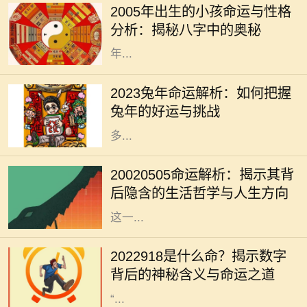
2005年出生的小孩命运与性格
将在未来的生活中展现出独特的个性
分析：揭秘八字中的奥秘
和命运。从命理学的角度来看，2005
年...
2023年是兔年，兔年象征着温和、机
智与灵巧。在中国传统文化中，兔子
2023兔年命运解析：如何把握
被视为吉祥的动物，预示着繁荣和好
兔年的好运与挑战
运。因此，在兔年，我们可以期待许
多...
每一个出生日期都蕴藏着独特的命运
密码，2002年5月5日也是如此。这
20020505命运解析：揭示其背
一天的组合，不仅仅是数字的叠加，
后隐含的生活哲学与人生方向
更是宇宙中某种能量的交汇。通过对
这一...
在中国传统文化中，数字与命运之间
有着千丝万缕的联系。尤其是某些特
2022918是什么命？揭示数字
定的数字，常常被赋予特殊的意义和
背后的神秘含义与命运之道
象征。今天，我们就来深入探讨一下
“...
在自然界中，各种动物以不同的方式