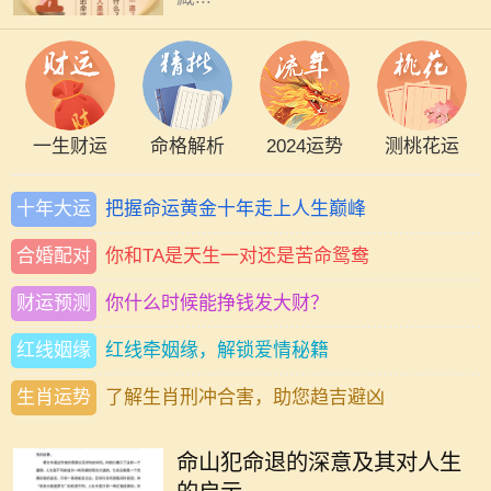
一生财运
命格解析
2024运势
测桃花运
十年大运
把握命运黄金十年走上人生巅峰
合婚配对
你和TA是天生一对还是苦命鸳鸯
财运预测
你什么时候能挣钱发大财？
红线姻缘
红线牵姻缘，解锁爱情秘籍
生肖运势
了解生肖刑冲合害，助您趋吉避凶
在中华传统文化中，命理学是一门神
秘而深邃的学问。它不仅涉及个人的
命山犯命退的深意及其对人生
命运走向，还揭示了人与天地之间的