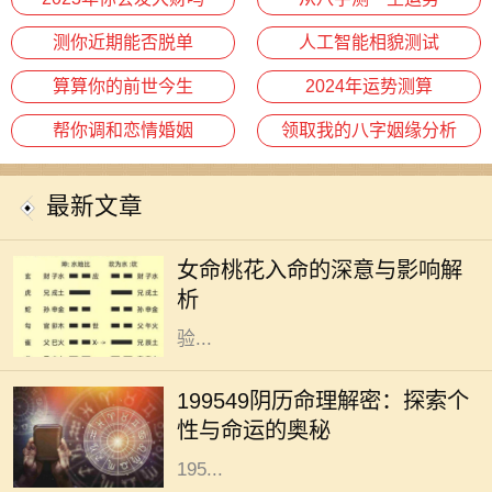
测你近期能否脱单
人工智能相貌测试
算算你的前世今生
2024年运势测算
帮你调和恋情婚姻
领取我的八字姻缘分析
最新文章
在佛教和命理学中，桃花一词常常与
浪漫、爱情和人际关系有关。对于女
女命桃花入命的深意与影响解
性命主来说，桃花入命是一个吉祥的
析
象征，暗示着人生有着丰富的情感体
验...
在中华文化中，命理学是研究个人运
势与性格的重要工具，尤其是通过阴
199549阴历命理解密：探索个
历来分析一个人的命运。今天，我们
性与命运的奥秘
将深入探讨19549年阴历（即公历的
195...
1973年，是一个在中国农历中被称为