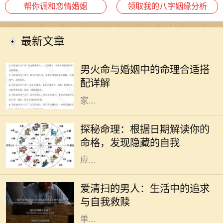
帮你调和恋情婚姻
领取我的八字姻缘分析
最新文章
命理学在中国传统文化中占据着重要
的地位，尤其是在婚姻选择上。对于
男火命与婚姻中的命理合适搭
男火命来说，选择合适的命理搭配非
配详解
常关键，这可以影响到感情的和谐与
家...
在中国传统文化中，命理学作为一门
古老的学问，深受人们的关注。每个
探秘命理：根据日期解读你的
人的生辰八字、出生日期，都会对其
命格，发现隐藏的自我
命格产生显著的影响。不同的日期对
应...
在现代社会中，越来越多的人开始关
注生活质量和内心的宁静。其中，有
爱清扫的男人：生活中的追求
一种特别的现象引起了我们的注意：
与自我救赎
那些热爱清扫的男人。他们并不是简
单...