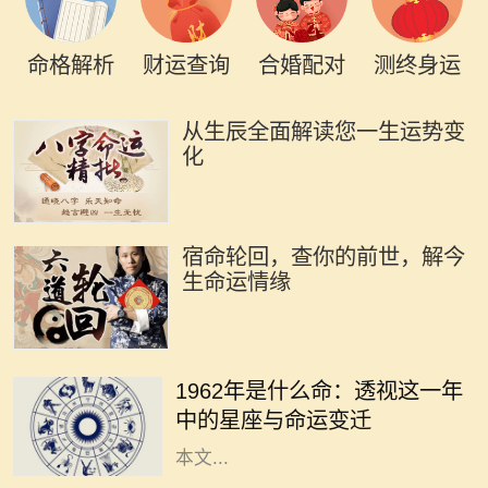
命格解析
财运查询
合婚配对
测终身运
从生辰全面解读您一生运势变
化
宿命轮回，查你的前世，解今
生命运情缘
1962年，对于许多人而言，是一个精
彩纷呈的年份。年头的寒风乍起，带
1962年是什么命：透视这一年
来了新的希望和挑战。在这个年份
中的星座与命运变迁
中，许多星座将迎来命运的转折点。
本文...
在中国的命理学中，五行相生相克的