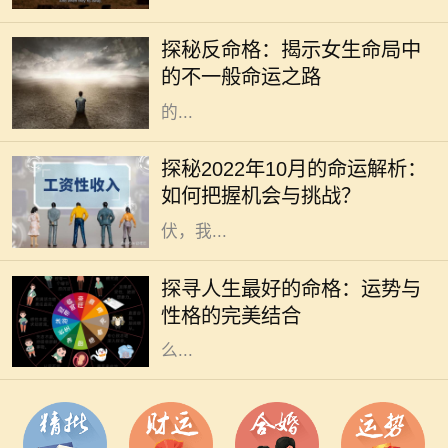
在命理学中，命格通常是指一个人根
据其出生时间、地点所形成的命局。
探秘反命格：揭示女生命局中
然而，什么是反命格呢？简单来说，
的不一般命运之路
反命格是指与传统命局形成鲜明对照
的...
在瞬息万变的时代，掌握运势的变迁
对我们的生活、工作和人际关系都有
探秘2022年10月的命运解析：
着不可忽视的影响。2022年10月，
如何把握机会与挑战？
正值秋季的深处，各种能量此起彼
伏，我...
在我们的人生旅途中，命格的好坏常
常被视为命运的关键。一个良好的命
探寻人生最好的命格：运势与
格能够为我们带来顺遂的机遇、丰盈
性格的完美结合
的财运和良好的社会关系，但究竟什
么...