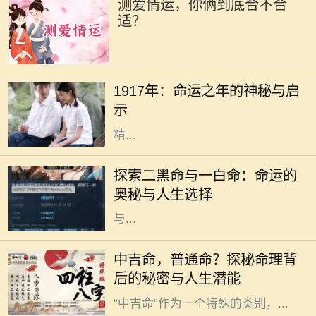
测爱情运，你俩到底合不合
适？
1917年，这一年在历史的长河中显得
格外引人注目。在这一年中，发生了
1917年：命运之年的神秘与启
许多影响深远的事件，尽管我们在这
示
里并不讨论政治，而是从个人命运和
精...
在命理学中，每个人的命运都被认为
与其出生时的八字密切相关。而在这
探索二黑命与一白命：命运的
些八字中，尤其是二黑命和一白命这
奥秘与人生选择
两种命理类型，常常引起人们的关注
与...
在中国传统命理学中，人们常常将自
中吉命，普通命？探秘命理背
己的命运与生辰八字联系在一起，其
后的秘密与人生潜能
中“吉”和“凶”是最为常见的分类。而
“中吉命”作为一个特殊的类别，...
在我们的生活中，总会遇到一些人，