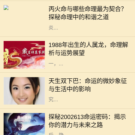
理论是理解人与人之间关系的重要基
丙火命与哪些命理最为契合？
础。其中，丙火命的人，因其性格热
探秘命理中的和谐之道
情、光明积极而备受瞩目。他们如同
炎...
在中华文化中，生肖是一个重要的传
统概念，每一个生肖都蕴含着独特的
1988年出生的人属龙，命理解
性格特征和命理意义。1988年出生的
析与运势展望
人，生肖属龙。龙作为十二生肖之
一，...
在我们的生活中，外貌常常是人们最
先注意到的特点之一。双下巴，作为
天生双下巴：命运的微妙象征
一种常见的面部特征，通常被视作审
与生活中的影响
美上的“瑕疵”。然而，天生双下巴
究...
在中国传统命理学中，数字常常承载
着深厚的文化象征与个人命运的微妙
探秘2002613命运密码：揭示
联系。今天我们将要探讨的数字是
你的潜力与未来之路
2002613，这个单一的数字组合背