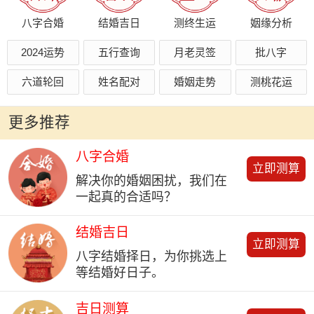
八字合婚
结婚吉日
测终生运
姻缘分析
2024运势
五行查询
月老灵签
批八字
六道轮回
姓名配对
婚姻走势
测桃花运
更多推荐
八字合婚
立即测算
解决你的婚姻困扰，我们在
一起真的合适吗？
结婚吉日
立即测算
八字结婚择日，为你挑选上
等结婚好日子。
吉日测算