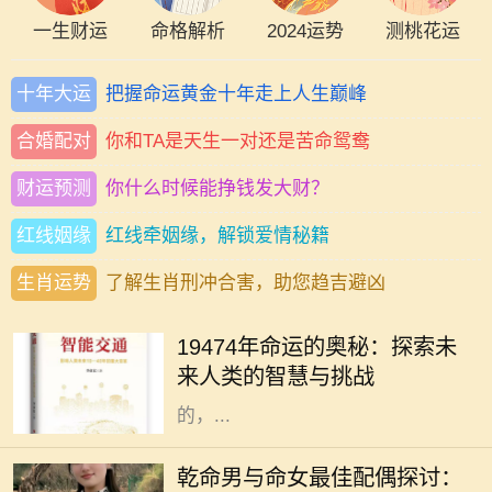
一生财运
命格解析
2024运势
测桃花运
十年大运
把握命运黄金十年走上人生巅峰
合婚配对
你和TA是天生一对还是苦命鸳鸯
财运预测
你什么时候能挣钱发大财？
红线姻缘
红线牵姻缘，解锁爱情秘籍
生肖运势
了解生肖刑冲合害，助您趋吉避凶
19474年，这一神秘的年份似乎充满
了无尽的可能性与挑战。对于每一个
19474年命运的奥秘：探索未
生命而言，命运从来没有固定的答
来人类的智慧与挑战
案。在这未来的年代间，人们所经历
的，...
在中华传统命理学中，命理不仅可以
影响一个人的性格和命运，还可以影
乾命男与命女最佳配偶探讨：
响其与他人的相处和和谐程度。尤其