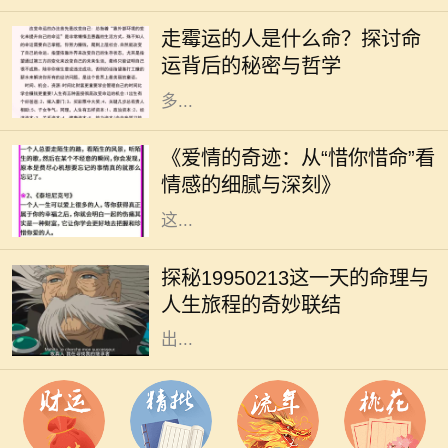
他们似乎总是与霉运相伴，无论是事
走霉运的人是什么命？探讨命
业、感情还是健康，似乎都在不断遭
运背后的秘密与哲学
遇挫折和不顺。这样的现象引发了许
多...
在这个快节奏的时代，爱情似乎变得
越来越稀薄。然而，在某些情感的角
《爱情的奇迹：从“惜你惜命”看
落，却依旧有一种深沉而细腻的情感
情感的细腻与深刻》
在悄然滋长。那就是“惜你惜命”。
这...
在命理学中，每个人的生日都承载着
独特的命运密码。1995年2月13日，
探秘19950213这一天的命理与
这一天的出生者往往被认为拥有丰富
人生旅程的奇妙联结
的内在潜能与无限的可能性。那么，
出...