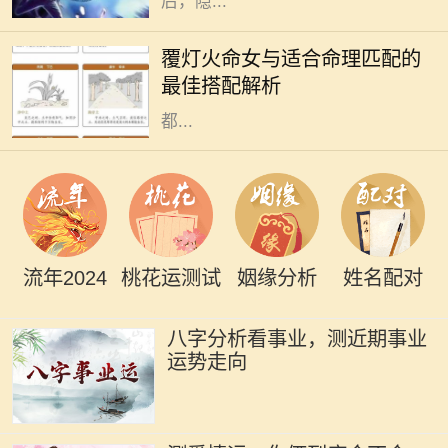
后，隐...
在中国传统命理学中，命理之间的配
合常常决定了一个人的运势与生活发
覆灯火命女与适合命理匹配的
展。而覆灯火命女作为独特的命理类
最佳搭配解析
型，其性格特征、人生观念和价值观
都...
流年2024
桃花运测试
姻缘分析
姓名配对
八字分析看事业，测近期事业
运势走向