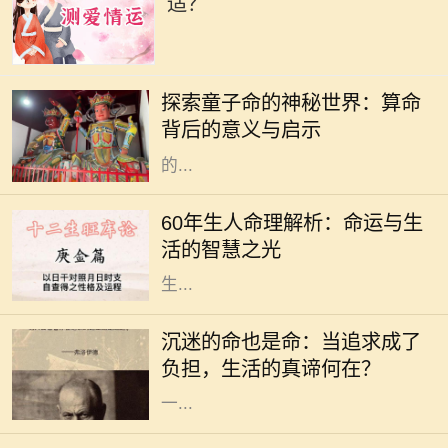
适？
在中国传统文化中，算命是一门古老
而神秘的艺术，涉及到命理、五行、
探索童子命的神秘世界：算命
阴阳等多种哲学原理。童子命，作为
背后的意义与启示
其中的一个重要概念，常常引发人们
的...
在中国传统文化中，命理学是一门博
大精深的学问。对于1960年出生的
60年生人命理解析：命运与生
人，俗称“60年生人”，他们的命理特
活的智慧之光
征，往往吸引着众多人的关注。根据
生...
在这个快速发展的社会中，许多人为
了追求自己的兴趣与爱好，甚至是事
沉迷的命也是命：当追求成了
业，不惜陷入沉迷的状态。沉迷看似
负担，生活的真谛何在？
是对某件事的热爱，但当热爱演变为
一...
在中国传统命理学中，五行是理解命
运的重要工具。五行分别为金、木、