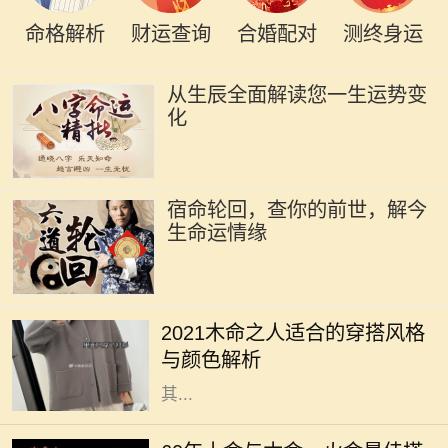
命格解析
财运查询
合婚配对
测终身运
从生辰全面解读您一生运势变
化
宿命轮回，查你的前世，解今
生命运情缘
2021年是农历辛丑年，对于木命的人
而言，这一年的穿搭选择直接影响着
2021木命之人适合的穿搭风格
他们的气场与运势。木命属于五行中
与颜色解析
的一种，象征着生长、旺盛与活力，
其...
在中国传统命理学中，每个人的命格
都是不同的，而土命、木命和火命则