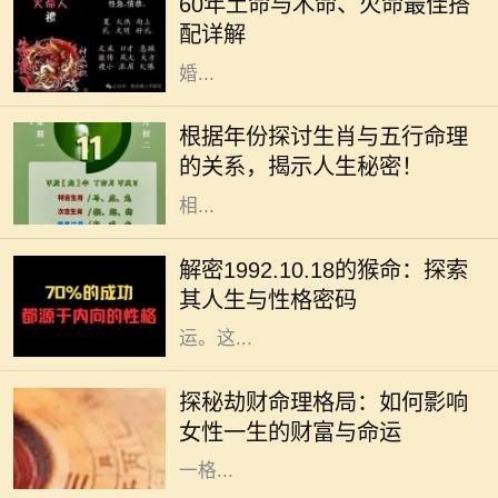
60年土命与木命、火命最佳搭
是常被讨论的一类。这种讨论不仅涉
配详解
及到个人命理，还影响着人际关系、
婚...
在中国传统文化中，生肖和五行是命
理学中两个重要的元素。每一个生肖
根据年份探讨生肖与五行命理
年都有其独特的五行属性，这不仅影
的关系，揭示人生秘密！
响着个人的性格特征，还与命运息息
相...
在中华文化中，十二生肖不仅仅是一
种标志，更蕴含着丰富的哲学和人生
解密1992.10.18的猴命：探索
智慧。我们今天要探讨的是1992年
其人生与性格密码
10月18日出生的猴命人的性格与命
运。这...
在命理学中，劫财格局常常被视为一
种特殊的命理趋势，尤其对女性而
探秘劫财命理格局：如何影响
言，它不仅影响着她的财富，还深刻
女性一生的财富与命运
影响着她的生活与人际关系。了解这
一格...
在中华文化中，名字不仅承载了父母