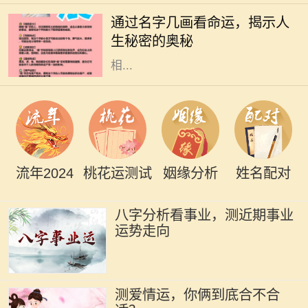
的期望和美好寓意，更在某种程度上
通过名字几画看命运，揭示人
与一个人的命运息息相关。特别是名
生秘密的奥秘
字的笔画数，常被认为与其五行属性
相...
流年2024
桃花运测试
姻缘分析
姓名配对
八字分析看事业，测近期事业
运势走向
测爱情运，你俩到底合不合