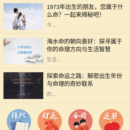
出生的年份、五行和生肖密切相关。
1973年出生的朋友，您属于什
1973年，这个年份不仅是新历史的起
么命？一起来揭秘吧！
点，更是成千上万生命的诞生之年。
今...
在命理学中，海水命是一种受人喜爱
的命格。它代表着依赖变化与流动的
海水命的朝向喜好：探寻属于
特性，仿佛大海一般，能够包容万
你的命理方向与生活智慧
象，适应环境。而海水命的人在选择
生活...
在中国传统文化中，命理学一直扮演
着重要的角色。古人相信，一个人出
探索命运之路：解密出生年份
生的年份、月份、日期和时辰直接影
与命理的奇妙联系
响着他们的命运。而其中，出生年份
的...