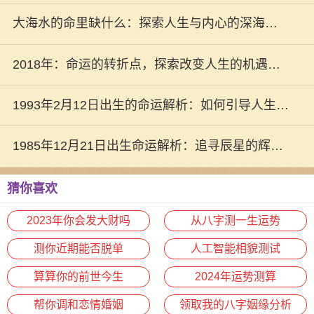
奥秘
大海水的命里缺什么：探索人生与内心的深海奥
秘
2018年：命运的转折点，探索改变人生的机遇与
挑战
1993年2月12日出生的命运解析：如何引导人生走
向辉煌
1985年12月21日出生命运解析：追寻辰星的辉煌
之路
猜你喜欢
2023年你会发大财吗
从八字测一生运势
测你近期能否脱单
人工智能相貌测试
算算你的前世今生
2024年运势测算
帮你调和恋情婚姻
领取我的八字姻缘分析