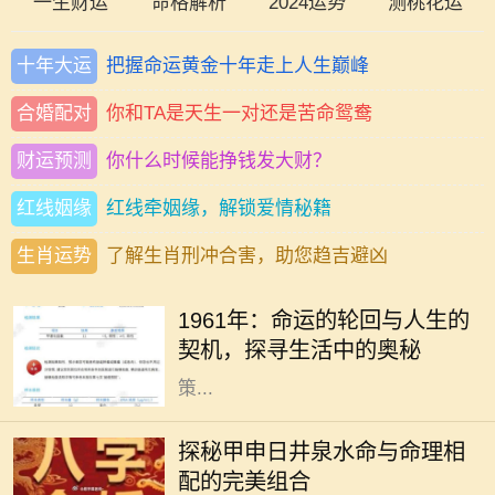
一生财运
命格解析
2024运势
测桃花运
十年大运
把握命运黄金十年走上人生巅峰
合婚配对
你和TA是天生一对还是苦命鸳鸯
财运预测
你什么时候能挣钱发大财？
红线姻缘
红线牵姻缘，解锁爱情秘籍
生肖运势
了解生肖刑冲合害，助您趋吉避凶
1961年，这是一个在历史长河中略显
平淡却又值得我们深思的年份。在这
1961年：命运的轮回与人生的
一年，许多人经历了生命中的重大转
契机，探寻生活中的奥秘
折，也采取了改变人生方向的重要决
策...
在庞大的命理学世界中，甲申日井泉
水命是其中的一颗璀璨明珠。它所象
探秘甲申日井泉水命与命理相
征的内涵和特质，使得它在众多命格
配的完美组合
中拥有独特的魅力和影响力。命理学