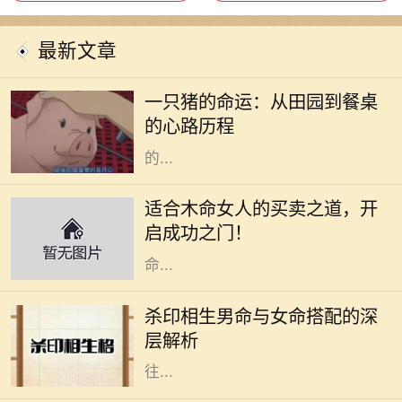
最新文章
在阳光明媚的午后，农田里传来阵阵
悦耳的叫声，一只肥胖的猪悠然自得
一只猪的命运：从田园到餐桌
地在泥土中打滚。它的生活似乎无忧
的心路历程
无虑，每天享受着阳光、青草和农民
的...
木命女人在五行中代表着生机与创造
力，她们通常具有强烈的好奇心和创
适合木命女人的买卖之道，开
造精神，适合从事与艺术、教育、咨
启成功之门！
询等相关的行业。本文将深入探讨木
命...
在命理学中，男女命的搭配一直是一
个重要的话题，尤其是杀印相生的男
杀印相生男命与女命搭配的深
命。这种命格的特点是：杀星有力，
层解析
印绶相生，意味着这个男性的个性往
往...
在中华文化中，每个人的命运都与其