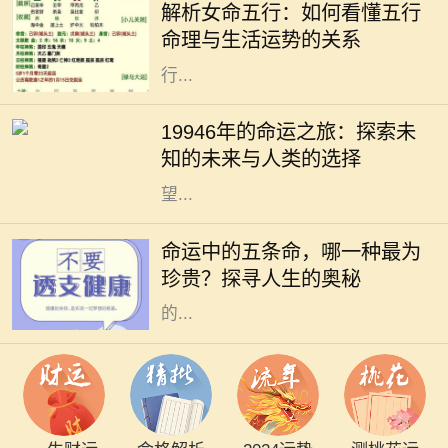
解析女命五行：如何看懂五行
水、火、土，它们相互生克，影响着
命理与生活运势的关系
每个人的命运。特别是女性命理，五
行...
19946年的命运之旅：探索未知的未
来与人类的选择 19946年，这一年在
19946年的命运之旅：探索未
人类历史的长河中似乎显得异常遥
知的未来与人类的选择
远。若我们从今日的视角向未来展
望...
在人生的旅途中，我们每个人都在不
断探索自身的命运，而命运通常被视
命运中的五条命，哪一种最为
为未知而神秘。在中国文化中，“五
珍贵？探寻人生的奥秘
条命”是一个富有哲理性的概念，指
的...