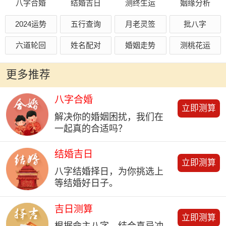
八字合婚
结婚吉日
测终生运
姻缘分析
2024运势
五行查询
月老灵签
批八字
六道轮回
姓名配对
婚姻走势
测桃花运
更多推荐
八字合婚
立即测算
解决你的婚姻困扰，我们在
一起真的合适吗？
结婚吉日
立即测算
八字结婚择日，为你挑选上
等结婚好日子。
吉日测算
立即测算