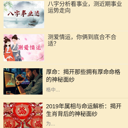
八字分析看事业，测近期事业
运势走向
测爱情运，你俩到底合不合
适？
在中国传统文化中，命格一直是一个
令人着迷且神秘的话题。无论是算
厚命：揭开那些拥有厚命命格
命、风水，还是命理学，都是我们探
的神秘面纱
索未来和命运的工具。而在众多的命
格中...
2019年是中国农历的己亥年，亥年对
应的属相是猪。猪在中华文化中象征
2019年属相与命运解析：揭开
着财富与好运，常常被认为是富裕与
生肖背后的神秘面纱
幸福的象征。猪年出生的人通常被视
为...
在中国传统文化中，命理学是一门博