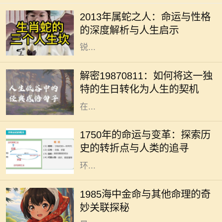
个出生年份的标识，更是与命运、性
2013年属蛇之人：命运与性格
格息息相关的一种符号。2013年是蛇
的深度解析与人生启示
年，属蛇的人往往被认为是智慧与敏
锐...
在中国文化中，出生日期常常被用作
命理分析的重要依据。1987年8月11
解密19870811：如何将这一独
日出生的人士，有着独特的命格，这
特的生日转化为人生的契机
不仅影响着性格、人际关系，还有潜
在...
1750年是一个重要的历史节点，它标
志着人类社会在工业化、科学和文化
1750年的命运与变革：探索历
等多个领域的变革。从农业社会向工
史的转折点与人类的追寻
业社会的转变，折射出人类对生活及
环...
在中国传统的命理学中，每个人的命
运都受到出生年份、月份、日子和时
1985海中金命与其他命理的奇
辰的影响。1985年出生的人，被称为
妙关联探秘
“海中金”。这一命理的特征，指的