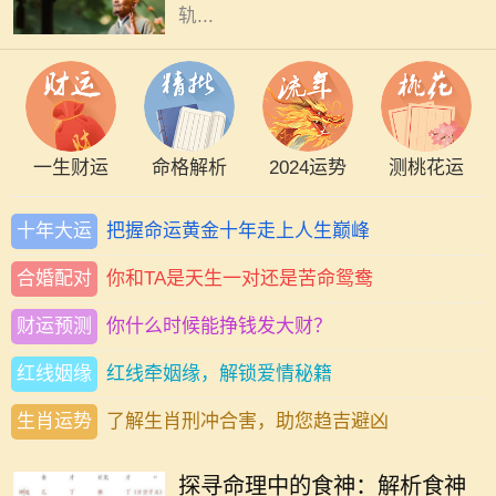
轨...
一生财运
命格解析
2024运势
测桃花运
十年大运
把握命运黄金十年走上人生巅峰
合婚配对
你和TA是天生一对还是苦命鸳鸯
财运预测
你什么时候能挣钱发大财？
红线姻缘
红线牵姻缘，解锁爱情秘籍
生肖运势
了解生肖刑冲合害，助您趋吉避凶
在中国传统命理学中，八字命格被认
为是了解一个人命运的绝佳工具。其
探寻命理中的食神：解析食神
中，"食神"作为十神之一，代表了个