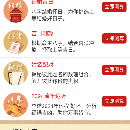
结婚吉日
立即测算
八字结婚择日，为你挑选上
等结婚好日子。
吉日测算
立即测算
根据命主八字，结合喜忌冲
煞，择取上等吉日。
姓名配对
立即测算
揭秘彼此姓名的数理组合，
解开彼此缘份的奥秘。
2024流年运势
立即测算
总述2024年运程 好坏、分析
福祸吉凶，助你万事皆宜。