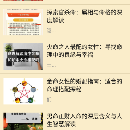
大精深的学问，其中属相与命格的关
探索官杀命：属相与命格的深
系尤为引人注目。官杀命，作为一种
度解读
特定的命格，常常和成功、权威、财
运...
在中国的传统命理学中，火命代表着
热情、活力与激情。火命之人，通常
火命之人最配的女性：寻找命
生性乐观，充满创造力和积极向上的
理中的良缘与幸福
力量。然而，合适的伴侣对于火命人
士...
在中国传统命理学中，八字命理被广
泛用于分析一个人的命运。在这些命
金命女性的婚配指南：适合的
理中，五行是极其重要的概念。金命
命理搭配探秘
女性，象征着坚韧、果敢与智慧，她
们...
在中国传统命理学中，命理的组合和
分析无不与八字密切相关。对于男命
男命正财入命的深层含义与人
而言，正财的入命，不仅是财富的象
生智慧解读
征，更深层次上反映了一个人的人生