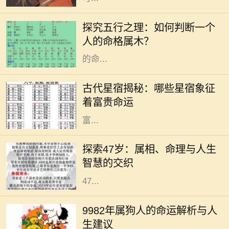
在中国传统文化中，五行学说是一个
非常重要的哲学体系。五行分别是
探究五行之理：如何判断一个
金、木、水、火、土，每一种元素都
人的命格属木？
与自然界的现象紧密相连，影响着人
的命...
在古代的天文学中，星宿被视为影响
人命运的重要因素。星宿不仅仅是天
古代星宿揭秘：哪些星宿象征
上的星星，更是古人用来预测人生轨
着富贵命运
迹和命运起伏的工具。尤其是那些与
富...
在中国传统文化中，生肖和命理学是
深受人们关注的主题。它们不仅关系
探索47岁：属相、命理与人生
到个人的性格与命运，还与人生的走
智慧的交织
向息息相关。今天，我们将深入探讨
47...
在中国传统文化中，生肖被认为与个
人的命运有着密切的关系。1982年属
9982年属狗人的命运解析与人
狗的人，正如生肖所示，忠诚、聪慧
生建议
且责任心强。他们的性格特征使得他