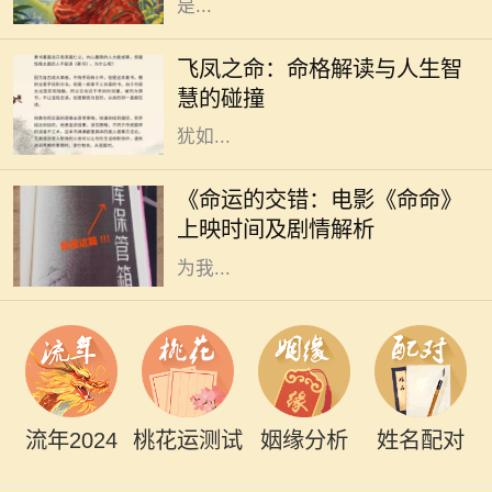
是...
在中国传统命理学中，飞凤之命是一
种独特而珍贵的命格。它象征着高
飞凤之命：命格解读与人生智
贵、优雅与灵动，常被视为一种幸运
慧的碰撞
和祝福的象征。命格中蕴含的飞凤，
犹如...
随着电影市场的蓬勃发展，越来越多
的电影作品吸引了观众的目光。其
《命运的交错：电影《命命》
中，备受期待的《命命》即将于近日
上映时间及剧情解析
上映，这部充满悬念与情感的电影将
为我...
流年2024
桃花运测试
姻缘分析
姓名配对