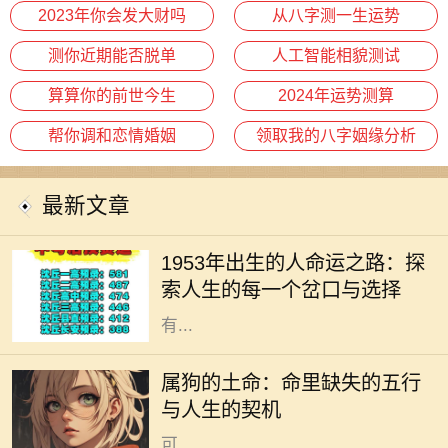
2023年你会发大财吗
从八字测一生运势
测你近期能否脱单
人工智能相貌测试
算算你的前世今生
2024年运势测算
帮你调和恋情婚姻
领取我的八字姻缘分析
最新文章
人生是一条充满选择与可能的道路，
但有些出生年份的人似乎有着更独特
1953年出生的人命运之路：探
的旅程。1953年出生的人，正如流淌
索人生的每一个岔口与选择
在历史长河中的一朵浪花，以他们特
有...
每个人的命里都有独特的五行特征，
而属狗的土命则是一种富暖而稳重的
属狗的土命：命里缺失的五行
存在。属狗的人忠诚、守信，代表着
与人生的契机
信任与友善。然而，在命理中，土命
可...