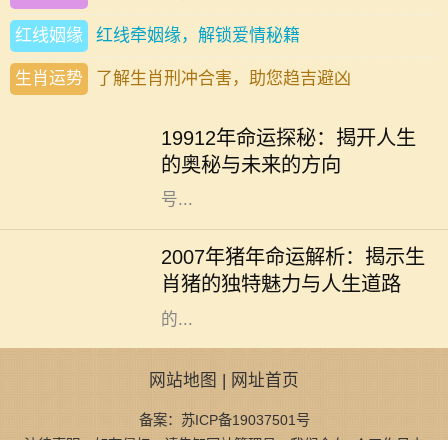
红线姻缘
红线牵姻缘，解锁爱情秘籍
生肖运势
了解生肖刑冲合害，助您趋吉避凶
在我们的生命旅程中，许多人常常会
好奇自己命运的轨迹以及未来的走
19912年命运探秘：揭开人生
向，而“19912年”这一数字又代表着
的奥秘与未来的方向
什么呢？它可能是一个深奥的命理符
号...
生肖猪是中国传统文化中的一种重要
象征，与其相关的命运常常引发广泛
2007年猪年命运解析：揭示生
的讨论。2007年是猪年，而出生于这
肖猪的独特魅力与人生道路
一年的朋友们，常常被认为拥有独特
的...
网站地图
|
网址首页
备案：苏ICP备19037501号
法律声明：如有侵权，请告知网站管理员，我们会在1个工作日内