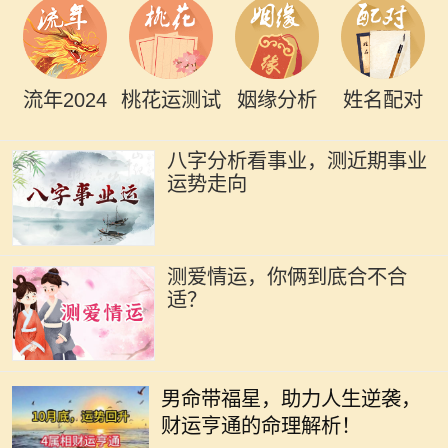
流年2024
桃花运测试
姻缘分析
姓名配对
八字分析看事业，测近期事业
运势走向
测爱情运，你俩到底合不合
适？
在传统的命理学说中，男命带福星被
认为是一种吉祥的命格，这种命格的
男命带福星，助力人生逆袭，
人往往能够在生活中享受到许多意想
财运亨通的命理解析！
不到的好运和福气。福星是指那些能