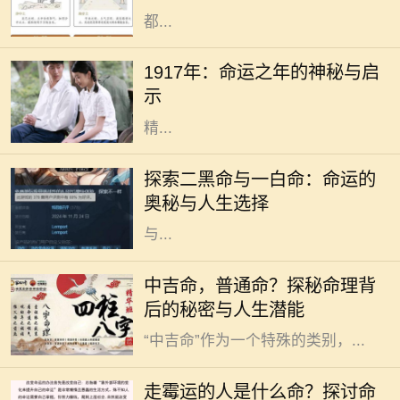
都...
1917年，这一年在历史的长河中显得
格外引人注目。在这一年中，发生了
1917年：命运之年的神秘与启
许多影响深远的事件，尽管我们在这
示
里并不讨论政治，而是从个人命运和
精...
在命理学中，每个人的命运都被认为
与其出生时的八字密切相关。而在这
探索二黑命与一白命：命运的
些八字中，尤其是二黑命和一白命这
奥秘与人生选择
两种命理类型，常常引起人们的关注
与...
在中国传统命理学中，人们常常将自
中吉命，普通命？探秘命理背
己的命运与生辰八字联系在一起，其
后的秘密与人生潜能
中“吉”和“凶”是最为常见的分类。而
“中吉命”作为一个特殊的类别，...
在我们的生活中，总会遇到一些人，
他们似乎总是与霉运相伴，无论是事
走霉运的人是什么命？探讨命
业、感情还是健康，似乎都在不断遭