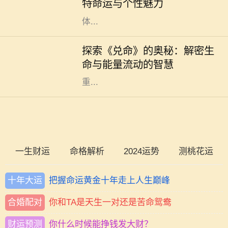
特命运与个性魅力
出生在这一天的人成为不同寻常的个
体...
在浩瀚的中华文化中，易经作为一部
经典之作，不仅传承了千年智慧，更
探索《兑命》的奥秘：解密生
为我们提供了洞察生活与生命的独特
命与能量流动的智慧
视角。其中，《兑命》作为易经中的
重...
一生财运
命格解析
2024运势
测桃花运
十年大运
把握命运黄金十年走上人生巅峰
合婚配对
你和TA是天生一对还是苦命鸳鸯
财运预测
你什么时候能挣钱发大财？