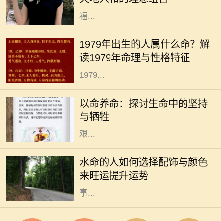
是夫妻之间的配合，更是影响生活幸
福...
在中华文化中，命理学作为一门古老
而神秘的学问，承载了人们对未来的
1979年出生的人属什么命？解
期望与生活的智慧。尤其是生肖对命
读1979年命理与性格特征
理的影响更是让不少人颇感兴趣。
1979...
在我们生活的每一天，“以命养命”这
个词汇时常萦绕在心头。然而，它的
以命养命：探讨生命中的坚持
深入含义并不只是字面上的理解，而
与牺牲
是包涵了我们在生活中所要面对的
艰...
在中国传统命理中，水命的人通常具
有聪明机智、适应力强的个性特征。
水命的人如何选择配饰与颜色
不过，适当的配饰和颜色能进一步增
来旺运提升运势
强水命人的运势，帮助他们在生活和
事...