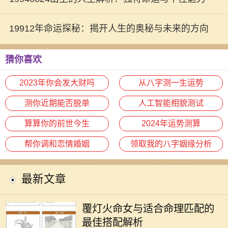
19912年命运探秘：揭开人生的奥秘与未来的方向
猜你喜欢
2023年你会发大财吗
从八字测一生运势
测你近期能否脱单
人工智能相貌测试
算算你的前世今生
2024年运势测算
帮你调和恋情婚姻
领取我的八字姻缘分析
最新文章
在中国传统命理学中，命理之间的配
合常常决定了一个人的运势与生活发
覆灯火命女与适合命理匹配的
展。而覆灯火命女作为独特的命理类
最佳搭配解析
型，其性格特征、人生观念和价值观