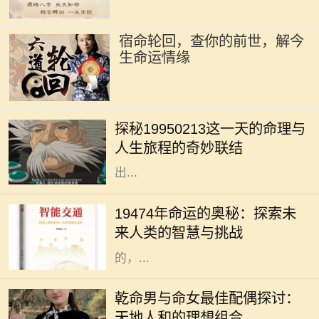
宿命轮回，查你的前世，解今
生命运情缘
在命理学中，每个人的生日都承载着
独特的命运密码。1995年2月13日，
探秘19950213这一天的命理与
这一天的出生者往往被认为拥有丰富
人生旅程的奇妙联结
的内在潜能与无限的可能性。那么，
出...
19474年，这一神秘的年份似乎充满
了无尽的可能性与挑战。对于每一个
19474年命运的奥秘：探索未
生命而言，命运从来没有固定的答
来人类的智慧与挑战
案。在这未来的年代间，人们所经历
的，...
在中华传统命理学中，命理不仅可以
影响一个人的性格和命运，还可以影
乾命男与命女最佳配偶探讨：
响其与他人的相处和和谐程度。尤其
天地人和的理想组合