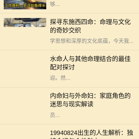
够...
在中国古老的命理文化中，“东施”和
探寻东施西四命：命理与文化
“西四命”这两个概念常常引起人们的
的奇妙交织
好奇。这些术语背后蕴藏着丰富的哲
学思想和深厚的文化底蕴，今天我...
水命的人在五行中象征着智慧与流
动，具有灵活应变的特性。他们通常
水命人与其他命理结合的最佳
性情温和，富有同情心，善于倾听与
配对探讨
理解他人，因此在社交圈中颇受欢
迎。然...
在中国传统文化中，家庭的结构和成
员的角色有着深厚的历史渊源。内命
内命妇与外命妇：家庭角色的
妇与外命妇两个概念，时常引发人们
迷思与现实解读
的思考与讨论。它们不仅仅是家庭成
员...
1994年8月24日，许多人在这个时刻
降生，承载着独特的命运与个性。这
19940824出生的人生解析：独
一天，由于其日期的特殊性，赋予了