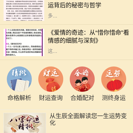
运背后的秘密与哲学
遇挫折和不顺。这样的现象引发了许
多...
在这个快节奏的时代，爱情似乎变得
越来越稀薄。然而，在某些情感的角
《爱情的奇迹：从“惜你惜命”看
落，却依旧有一种深沉而细腻的情感
情感的细腻与深刻》
在悄然滋长。那就是“惜你惜命”。
这...
命格解析
财运查询
合婚配对
测终身运
从生辰全面解读您一生运势变
化