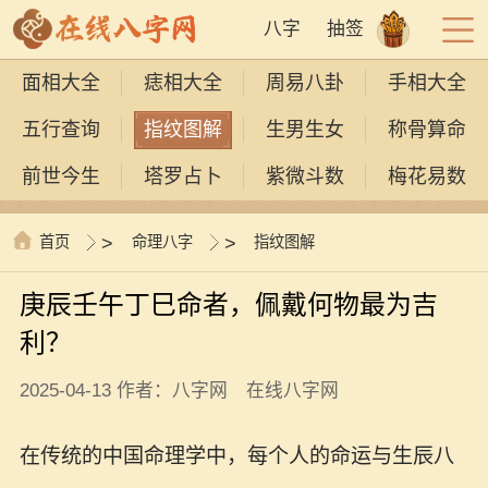
八字
抽签
面相大全
痣相大全
周易八卦
手相大全
五行查询
指纹图解
生男生女
称骨算命
前世今生
塔罗占卜
紫微斗数
梅花易数
首页
>
命理八字
>
指纹图解
庚辰壬午丁巳命者，佩戴何物最为吉
利？
2025-04-13 作者：八字网 在线八字网
在传统的中国命理学中，每个人的命运与生辰八