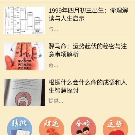
种重要的研究方式，通过分析个人的
1999年四月初三出生：命理解
出生时间以预测其命运走向。1999年
读与人生启示
四月初三出生的人，随着五行的变化
与...
驿马命，这个源自于中国传统命理学
的概念，意味着一个人命中有驿马星
驿马命：运势起伏的秘密与注
相伴，通常与流动、变迁、出行紧密
意事项解析
相关。许多人可能对这一命理产生好
奇...
成语是汉语言文化的瑰宝，它不仅凝
聚了丰富的历史和哲理，还反映了古
根据什么会什么命的成语和人
人的智慧和人生观。在我们的生活
生智慧探讨
中，各种巧妙的成语常常能够给我们
提供...