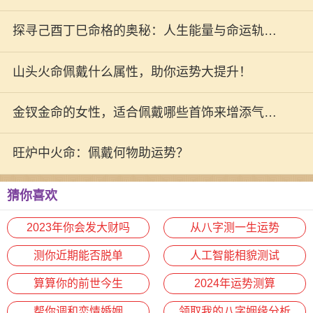
探寻己酉丁巳命格的奥秘：人生能量与命运轨迹
的结合
山头火命佩戴什么属性，助你运势大提升！
金钗金命的女性，适合佩戴哪些首饰来增添气质
与魅力？
旺炉中火命：佩戴何物助运势？
猜你喜欢
2023年你会发大财吗
从八字测一生运势
测你近期能否脱单
人工智能相貌测试
算算你的前世今生
2024年运势测算
帮你调和恋情婚姻
领取我的八字姻缘分析