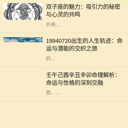
月21日至6月20日之间的双子们，凭
双子座的魅力：吸引力的秘密
借其机智与灵活的个性，成为社交场
与心灵的共鸣
合的明星。他们的吸引力不单来源于
外表...
在众多的出生日期中，1994年7月20
日这一日具有其独特的意义。对于这
19940720出生的人生轨迹：命
一日出生的人来说，他们的命运似乎
运与潜能的交织之旅
注定要与众不同。每个人都希望自己
的...
在浩瀚的命理学中，五行八字被视为
解读一个人命运的重要工具。不同的
壬午己酉辛丑辛卯命理解析：
命格拥有各自独特的性格特征与运势
命运与性格的深刻交融
走向。今天，我们将针对壬午、己
酉、...