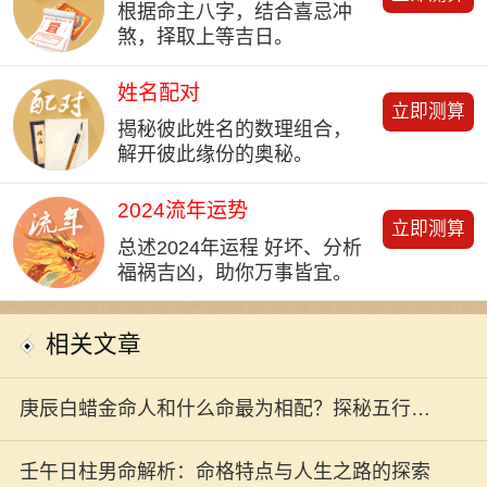
根据命主八字，结合喜忌冲
煞，择取上等吉日。
姓名配对
立即测算
揭秘彼此姓名的数理组合，
解开彼此缘份的奥秘。
2024流年运势
立即测算
总述2024年运程 好坏、分析
福祸吉凶，助你万事皆宜。
相关文章
庚辰白蜡金命人和什么命最为相配？探秘五行与
命理的完美结合！
壬午日柱男命解析：命格特点与人生之路的探索