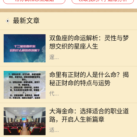
最新文章
双鱼座，作为十二星座中的最后一个
星座，象征着无尽的灵性与感性。双
双鱼座的命运解析：灵性与梦
鱼座的人通常极具同情心，对周围人
想交织的星座人生
的情感极为敏感，他们像海洋一般深
邃...
命理学是古老而智慧的学问，它通过
分析个人的生辰八字来解读一个人的
命里有正财的人是什么命？揭
命运与性格。在众多命理特征中，正
秘正财命的特点与运势
财命备受关注。正财作为一种命格，
代...
在中国传统命理学中，每个人的命运
与五行有着密切的联系。大海金命，
大海金命：选择适合的职业道
象征着广阔与坚韧，适合在多变、开
路，开启人生新篇章
放的行业中发挥自己的才华。选择合
适...
在中国传统文化中，命理学被视为一