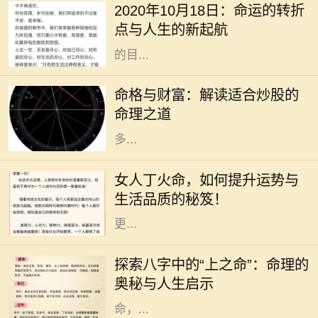
2020年10月18日：命运的转折
人生活的转折点。在这个时代高速发
点与人生的新起航
展的背景下，我们总是忙于追逐眼前
的目...
在现代社会，股市作为一种重要的投
资方式，吸引了越来越多的人参与。
命格与财富：解读适合炒股的
然而，炒股不仅仅是简单地买入和卖
命理之道
出，更是与个人的命理息息相关。许
多...
在中国传统命理学中，丁火命代表了
热情、温暖和灵动。对于女人来说，
女人丁火命，如何提升运势与
丁火命的特质使她们充满了活力和魅
生活品质的秘笈！
力。但是，要想在生活和事业中实现
更...
在中国传统命理学中，每个人的出生
时刻可以用八字来描述，而八字又可
探索八字中的“上之命”：命理的
以分为多种命格，其中“上之命”便是
奥秘与人生启示
一种颇具神秘色彩的命格。上之
命，...
在中国传统文化中，属狗的人常常被