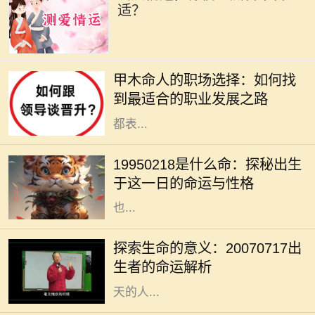
适？
在古老的命理学中，甲木是五行之
一，象征着生机、成长和发展。甲木
甲木命人的职场选择：如何找
命的人如同春天的树木，充满了生命
到最适合的职业发展之路
力和创造力。他们在人际关系中通常
都表...
在中国传统文化中，八字命理被视为
解读一个人命运的重要工具。1995年
19950218是什么命：探秘出生
2月18日出生的人，正好是在农历正
于这一日的命运与性格
月初十，这一天在五行八字中的影响
也...
在我们的人生旅程中，每个生命的诞
生都注定有其独特的意义与使命。
探索生命的意义：20070717出
20070717这个特殊的日期，隐含着
生者的命运解析
丰富的数字哲学，昭示着出生在这一
天的人...
双子座是个富有魅力的星座，生于5