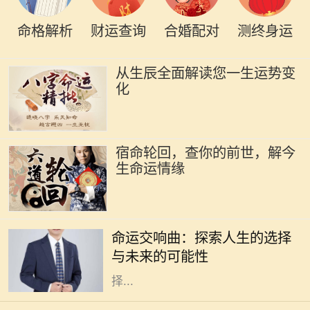
命格解析
财运查询
合婚配对
测终身运
从生辰全面解读您一生运势变
化
宿命轮回，查你的前世，解今
生命运情缘
在这个快节奏的时代，许多人常常感
到迷茫，甚至对未来充满了担忧。电
命运交响曲：探索人生的选择
影《命运交响曲》通过一段跌宕起伏
与未来的可能性
的故事，引导观众深入思考人生的选
择...
2020年10月18日，作为一个看似普
通的日子，却在不知不觉中成了许多