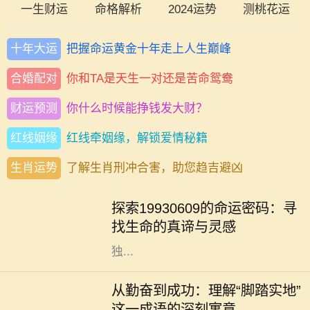
一生财运
命格解析
2024运势
测桃花运
十年大运
把握命运黄金十年走上人生巅峰
合婚配对
你和TA是天生一对还是苦命鸳鸯
财运预测
你什么时候能挣钱发大财？
红线姻缘
红线牵姻缘，解锁爱情秘籍
生肖运势
了解生肖刑冲合害，助您趋吉避凶
四季更迭，岁月如梭，人生轨迹中总
有一些命运的节点，让我们不得不回
探索19930609的命运密码：寻
望过往，反思前行。在这个多元化的
找生命的真谛与灵感
时代，每一个出生日期都似乎蕴藏着
独...
在人生的旅途中，成功往往不是一蹴
而就的事情，而是一个不断努力、不
从勤奋到成功：理解“脚踏实地”
断奋斗的过程。在这个过程中，许多
这一成语的深刻寓意