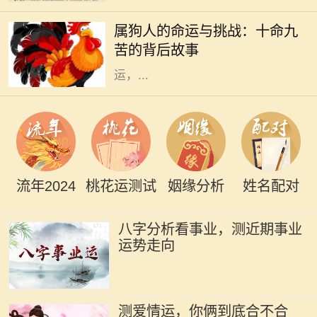
描绘为忠诚正直、勇敢无畏的形象。
属狗人的命运与挑战：十命九
然而，许多人并不知道的是，属狗的
苦的背后故事
命人常常面临着“十命九苦”的命
运，...
流年2024
桃花运测试
姻缘分析
姓名配对
八字分析看事业，测近期事业
运势走向
测爱情运，你俩到底合不合