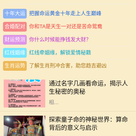
十年大运
把握命运黄金十年走上人生巅峰
合婚配对
你和TA是天生一对还是苦命鸳鸯
财运预测
你什么时候能挣钱发大财？
红线姻缘
红线牵姻缘，解锁爱情秘籍
生肖运势
了解生肖刑冲合害，助您趋吉避凶
在中华文化中，名字不仅承载了父母
的期望和美好寓意，更在某种程度上
通过名字几画看命运，揭示人
与一个人的命运息息相关。特别是名
生秘密的奥秘
字的笔画数，常被认为与其五行属性
相...
在中国传统文化中，算命是一门古老
而神秘的艺术，涉及到命理、五行、
探索童子命的神秘世界：算命
阴阳等多种哲学原理。童子命，作为
背后的意义与启示
其中的一个重要概念，常常引发人们