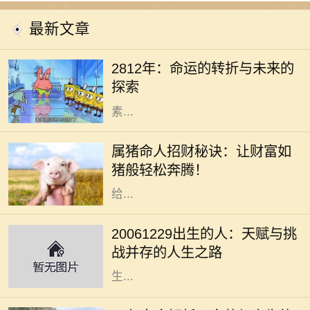
最新文章
在未来的某一天，2812年，地球上的
每一个人都将面临巨大的变化。科技
2812年：命运的转折与未来的
的迅猛发展、环境的恶化、人类思维
探索
方式的转变，都是影响未来的重要因
素...
在中国传统文化中，生肖不仅仅是代
表出生年份的一个符号，更是承载着
属猪命人招财秘诀：让财富如
丰富的文化寓意和信仰。属猪的人性
猪般轻松奔腾！
格温和，诚实善良，慷慨大方，通常
给...
在我们的人生旅途中，每个出生日期
都蕴含着独特的命理密码。对于2006
20061229出生的人：天赋与挑
年12月29日出生的人来说，他们的命
战并存的人生之路
运之路充满了挑战与机遇。这一天出
生...
在中国的传统文化中，命理学一直占
据着重要的地位。特别是对于1969年