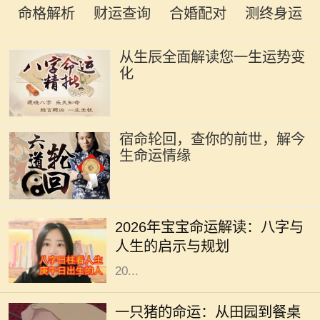
命格解析
财运查询
合婚配对
测终身运
从生辰全面解读您一生运势变
化
宿命轮回，查你的前世，解今
生命运情缘
在中华文化中，命理学与八字的研究
一直以来备受关注。每一个新生命的
2026年宝宝命运解读：八字与
降临，都与其出生年份、月份、日期
人生的启示与规划
和时间紧密相连。从这个角度出发，
20...
在阳光明媚的午后，农田里传来阵阵
悦耳的叫声，一只肥胖的猪悠然自得
一只猪的命运：从田园到餐桌
地在泥土中打滚。它的生活似乎无忧