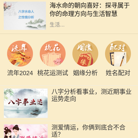
海水命的朝向喜好：探寻属于
特性，仿佛大海一般，能够包容万
你的命理方向与生活智慧
象，适应环境。而海水命的人在选择
生活...
流年2024
桃花运测试
姻缘分析
姓名配对
八字分析看事业，测近期事业
运势走向
测爱情运，你俩到底合不合
适？