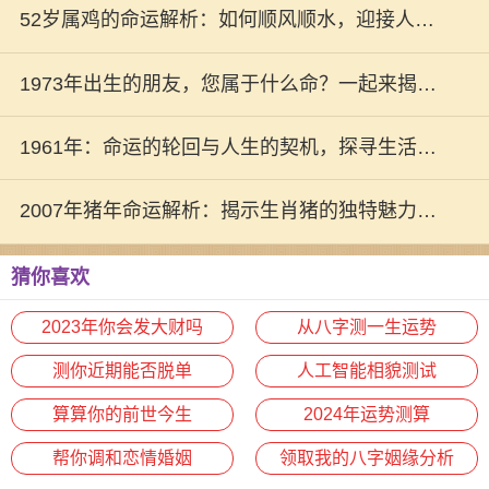
解析
52岁属鸡的命运解析：如何顺风顺水，迎接人生
辉煌
1973年出生的朋友，您属于什么命？一起来揭秘
吧！
1961年：命运的轮回与人生的契机，探寻生活中
的奥秘
2007年猪年命运解析：揭示生肖猪的独特魅力与
人生道路
猜你喜欢
2023年你会发大财吗
从八字测一生运势
测你近期能否脱单
人工智能相貌测试
算算你的前世今生
2024年运势测算
帮你调和恋情婚姻
领取我的八字姻缘分析