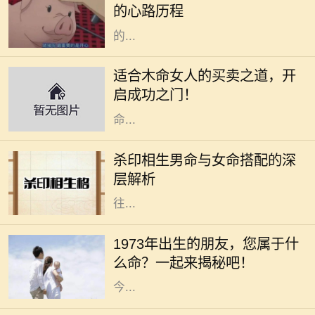
的心路历程
无虑，每天享受着阳光、青草和农民
的...
木命女人在五行中代表着生机与创造
力，她们通常具有强烈的好奇心和创
适合木命女人的买卖之道，开
造精神，适合从事与艺术、教育、咨
启成功之门！
询等相关的行业。本文将深入探讨木
命...
在命理学中，男女命的搭配一直是一
个重要的话题，尤其是杀印相生的男
杀印相生男命与女命搭配的深
命。这种命格的特点是：杀星有力，
层解析
印绶相生，意味着这个男性的个性往
往...
在中华文化中，每个人的命运都与其
出生的年份、五行和生肖密切相关。
1973年出生的朋友，您属于什
1973年，这个年份不仅是新历史的起
么命？一起来揭秘吧！
点，更是成千上万生命的诞生之年。
今...
在命理学中，海水命是一种受人喜爱
的命格。它代表着依赖变化与流动的