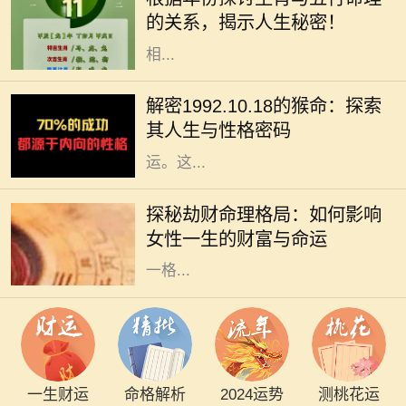
年都有其独特的五行属性，这不仅影
的关系，揭示人生秘密！
响着个人的性格特征，还与命运息息
相...
在中华文化中，十二生肖不仅仅是一
种标志，更蕴含着丰富的哲学和人生
解密1992.10.18的猴命：探索
智慧。我们今天要探讨的是1992年
其人生与性格密码
10月18日出生的猴命人的性格与命
运。这...
在命理学中，劫财格局常常被视为一
种特殊的命理趋势，尤其对女性而
探秘劫财命理格局：如何影响
言，它不仅影响着她的财富，还深刻
女性一生的财富与命运
影响着她的生活与人际关系。了解这
一格...
一生财运
命格解析
2024运势
测桃花运