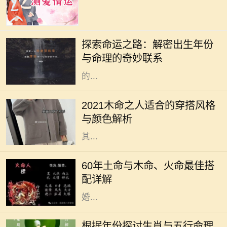
在中国传统文化中，命理学一直扮演
着重要的角色。古人相信，一个人出
探索命运之路：解密出生年份
生的年份、月份、日期和时辰直接影
与命理的奇妙联系
响着他们的命运。而其中，出生年份
的...
2021年是农历辛丑年，对于木命的人
而言，这一年的穿搭选择直接影响着
2021木命之人适合的穿搭风格
他们的气场与运势。木命属于五行中
与颜色解析
的一种，象征着生长、旺盛与活力，
其...
在中国传统命理学中，每个人的命格
都是不同的，而土命、木命和火命则
60年土命与木命、火命最佳搭
是常被讨论的一类。这种讨论不仅涉
配详解
及到个人命理，还影响着人际关系、
婚...
在中国传统文化中，生肖和五行是命
理学中两个重要的元素。每一个生肖
根据年份探讨生肖与五行命理