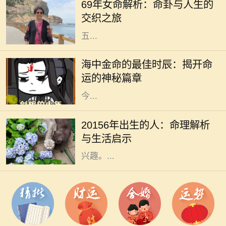
69年女命解析：命卦与人生的
出生的女性，她们的命卦具有独特的
交织之旅
含义与特点。69年女命，通常属蛇，
五...
在中国传统的命理学中，每个人的命
运都与五行有着密切的关联。海中金
海中金命的最佳时辰：揭开命
命，作为金命的一种，其蕴含的不仅
运的神秘篇章
是金的特性，还有深厚的文化内涵。
今...
在中国传统命理学中，出生年份常常
被视为一个人命运的重要标志。
20156年出生的人：命理解析
20156年，随着时代的变迁，许多人
与生活启示
对这一年份的命理特征产生了浓厚的
兴趣。...