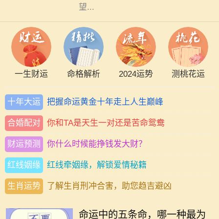
望...
一生财运
命格解析
2024运势
测桃花运
十年大运
把握命运黄金十年走上人生巅峰
合婚配对
你和TA是天生一对还是苦命鸳鸯
财运预测
你什么时候能挣钱发大财？
红线姻缘
红线牵姻缘，解锁爱情秘籍
生肖运势
了解生肖刑冲合害，助您趋吉避凶
在人生的旅途中，我们每个人都在不
断探索自身的命运，而命运通常被视
命运中的五条命，哪一种最为
为未知而神秘。在中国文化中，“五