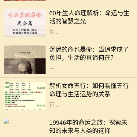
大精深的学问。对于1960年出生的
60年生人命理解析：命运与生
人，俗称“60年生人”，他们的命理特
活的智慧之光
征，往往吸引着众多人的关注。根据
生...
在这个快速发展的社会中，许多人为
了追求自己的兴趣与爱好，甚至是事
沉迷的命也是命：当追求成了
业，不惜陷入沉迷的状态。沉迷看似
负担，生活的真谛何在？
是对某件事的热爱，但当热爱演变为
一...
在中国传统命理学中，五行是理解命
运的重要工具。五行分别为金、木、
解析女命五行：如何看懂五行
水、火、土，它们相互生克，影响着
命理与生活运势的关系
每个人的命运。特别是女性命理，五
行...
19946年的命运之旅：探索未知的未
来与人类的选择 19946年，这一年在
19946年的命运之旅：探索未
人类历史的长河中似乎显得异常遥
知的未来与人类的选择
远。若我们从今日的视角向未来展