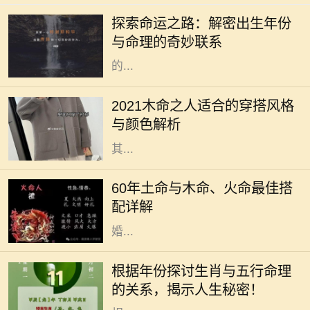
着重要的角色。古人相信，一个人出
探索命运之路：解密出生年份
生的年份、月份、日期和时辰直接影
与命理的奇妙联系
响着他们的命运。而其中，出生年份
的...
2021年是农历辛丑年，对于木命的人
而言，这一年的穿搭选择直接影响着
2021木命之人适合的穿搭风格
他们的气场与运势。木命属于五行中
与颜色解析
的一种，象征着生长、旺盛与活力，
其...
在中国传统命理学中，每个人的命格
都是不同的，而土命、木命和火命则
60年土命与木命、火命最佳搭
是常被讨论的一类。这种讨论不仅涉
配详解
及到个人命理，还影响着人际关系、
婚...
在中国传统文化中，生肖和五行是命
理学中两个重要的元素。每一个生肖
根据年份探讨生肖与五行命理
年都有其独特的五行属性，这不仅影
的关系，揭示人生秘密！
响着个人的性格特征，还与命运息息