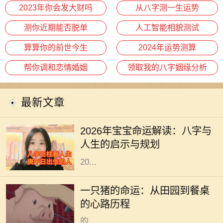
2023年你会发大财吗
从八字测一生运势
测你近期能否脱单
人工智能相貌测试
算算你的前世今生
2024年运势测算
帮你调和恋情婚姻
领取我的八字姻缘分析
最新文章
在中华文化中，命理学与八字的研究
一直以来备受关注。每一个新生命的
2026年宝宝命运解读：八字与
降临，都与其出生年份、月份、日期
人生的启示与规划
和时间紧密相连。从这个角度出发，
20...
在阳光明媚的午后，农田里传来阵阵
悦耳的叫声，一只肥胖的猪悠然自得
一只猪的命运：从田园到餐桌
地在泥土中打滚。它的生活似乎无忧
的心路历程
无虑，每天享受着阳光、青草和农民
的...