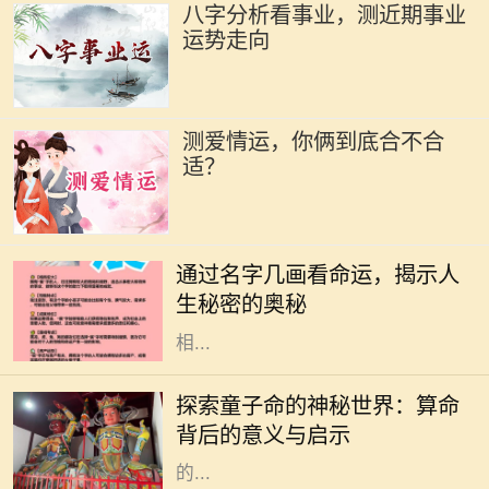
八字分析看事业，测近期事业
运势走向
测爱情运，你俩到底合不合
适？
在中华文化中，名字不仅承载了父母
的期望和美好寓意，更在某种程度上
通过名字几画看命运，揭示人
与一个人的命运息息相关。特别是名
生秘密的奥秘
字的笔画数，常被认为与其五行属性
相...
在中国传统文化中，算命是一门古老
而神秘的艺术，涉及到命理、五行、
探索童子命的神秘世界：算命
阴阳等多种哲学原理。童子命，作为
背后的意义与启示
其中的一个重要概念，常常引发人们
的...
在中国传统文化中，命理学是一门博