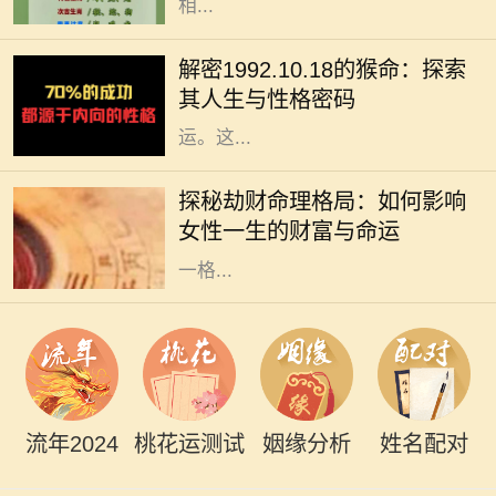
相...
在中华文化中，十二生肖不仅仅是一
种标志，更蕴含着丰富的哲学和人生
解密1992.10.18的猴命：探索
智慧。我们今天要探讨的是1992年
其人生与性格密码
10月18日出生的猴命人的性格与命
运。这...
在命理学中，劫财格局常常被视为一
种特殊的命理趋势，尤其对女性而
探秘劫财命理格局：如何影响
言，它不仅影响着她的财富，还深刻
女性一生的财富与命运
影响着她的生活与人际关系。了解这
一格...
流年2024
桃花运测试
姻缘分析
姓名配对