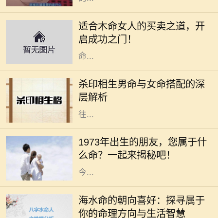
木命女人在五行中代表着生机与创造
力，她们通常具有强烈的好奇心和创
适合木命女人的买卖之道，开
造精神，适合从事与艺术、教育、咨
启成功之门！
询等相关的行业。本文将深入探讨木
命...
在命理学中，男女命的搭配一直是一
个重要的话题，尤其是杀印相生的男
杀印相生男命与女命搭配的深
命。这种命格的特点是：杀星有力，
层解析
印绶相生，意味着这个男性的个性往
往...
在中华文化中，每个人的命运都与其
出生的年份、五行和生肖密切相关。
1973年出生的朋友，您属于什
1973年，这个年份不仅是新历史的起
么命？一起来揭秘吧！
点，更是成千上万生命的诞生之年。
今...
在命理学中，海水命是一种受人喜爱
的命格。它代表着依赖变化与流动的
海水命的朝向喜好：探寻属于
特性，仿佛大海一般，能够包容万
你的命理方向与生活智慧
象，适应环境。而海水命的人在选择