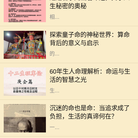
生秘密的奥秘
字的笔画数，常被认为与其五行属性
相...
在中国传统文化中，算命是一门古老
而神秘的艺术，涉及到命理、五行、
探索童子命的神秘世界：算命
阴阳等多种哲学原理。童子命，作为
背后的意义与启示
其中的一个重要概念，常常引发人们
的...
在中国传统文化中，命理学是一门博
大精深的学问。对于1960年出生的
60年生人命理解析：命运与生
人，俗称“60年生人”，他们的命理特
活的智慧之光
征，往往吸引着众多人的关注。根据
生...
在这个快速发展的社会中，许多人为
了追求自己的兴趣与爱好，甚至是事
沉迷的命也是命：当追求成了
业，不惜陷入沉迷的状态。沉迷看似
负担，生活的真谛何在？
是对某件事的热爱，但当热爱演变为
一...
在中国传统命理学中，五行是理解命