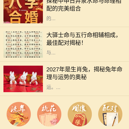
探秘甲申日井泉水命与命理相
征的内涵和特质，使得它在众多命格
配的完美组合
中拥有独特的魅力和影响力。命理学
的...
在命理学中，不同命格之间的相互关
系和配合极为重要。大驿士命是一种
大驿士命与五行命相辅相成，
独特的命格，它以其强烈的适应能力
最佳配对揭秘！
和创新精神而著称。然而，只有当它
与...
2027年即将到来，而在这一年里，生
肖兔将再次成为人们关注的焦点。兔
2027年是生肖兔，揭秘兔年命
年象征着温和、机灵、祥和的特质，
理与运势的奥秘
许多人都希望能够在兔年中收获好
运。...