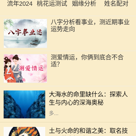
流年2024
桃花运测试
姻缘分析
姓名配对
八字分析看事业，测近期事业
运势走向
测爱情运，你俩到底合不合
适？
大海是浩瀚而深邃的象征，它既神秘
又富有吸引力，充满了无限的可能与
大海水的命里缺什么：探索人
冒险。然而，正如海水在我们生活中
生与内心的深海奥秘
的重要性一样，它的深处也隐藏着许
多...
在中国传统命理学中，五行理论被广
泛应用，土和火作为其中两种重要元
土与火命的和谐之美：取名技
素，各自富有独特的特征与寓意。土