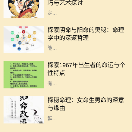
巧与艺术探讨
蕴含着稳重、包容和滋养，象征着安
定...
在中华传统文化中，命理学拥有悠久
的历史，而其中的阴命和阳命是两个
探索阴命与阳命的奥秘：命理
重要的概念。了解它们的区别不仅可
学中的深邃哲理
以帮助我们更好地认识自身命运，还
能...
1967年，正值中国文化大革命的风起
云涌之际，这一年的出生者常被称为
探索1967年出生者的命运与个
“火羊”。与其他年份的命理学特点相
性特点
比，火羊年的人在性格与命运上都
有...
在中国传统命理学中，命理是研究一
个人命运的学问，其中包含了阴阳五
探秘命理：女命生男命的深意
行、生辰八字等深奥的理论。而“女
与缘由
命生男命”这一说法，深入人心，却
鲜...
2000年是一个特别的年份，这一年出
生的人被称为“千禧一代”，他们具有