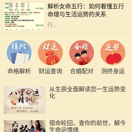
运的重要工具。五行分别为金、木、
解析女命五行：如何看懂五行
水、火、土，它们相互生克，影响着
命理与生活运势的关系
每个人的命运。特别是女性命理，五
行...
命格解析
财运查询
合婚配对
测终身运
从生辰全面解读您一生运势变
化
宿命轮回，查你的前世，解今
生命运情缘