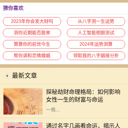
猜你喜欢
2023年你会发大财吗
从八字测一生运势
测你近期能否脱单
人工智能相貌测试
算算你的前世今生
2024年运势测算
帮你调和恋情婚姻
领取我的八字姻缘分析
最新文章
在命理学中，劫财格局常常被视为一
种特殊的命理趋势，尤其对女性而
探秘劫财命理格局：如何影响
言，它不仅影响着她的财富，还深刻
女性一生的财富与命运
影响着她的生活与人际关系。了解这
一格...
在中华文化中，名字不仅承载了父母
的期望和美好寓意，更在某种程度上
通过名字几画看命运，揭示人
与一个人的命运息息相关。特别是名