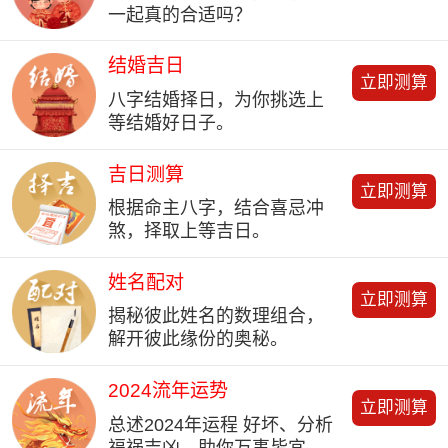
一起真的合适吗？
结婚吉日
立即测算
八字结婚择日，为你挑选上
等结婚好日子。
吉日测算
立即测算
根据命主八字，结合喜忌冲
煞，择取上等吉日。
姓名配对
立即测算
揭秘彼此姓名的数理组合，
解开彼此缘份的奥秘。
2024流年运势
立即测算
总述2024年运程 好坏、分析
福祸吉凶，助你万事皆宜。