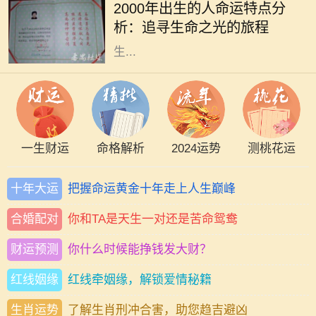
2000年出生的人命运特点分
独特的命运特征和生活经历。在此篇
析：追寻生命之光的旅程
文章中，我们将深入探讨2000年出
生...
一生财运
命格解析
2024运势
测桃花运
十年大运
把握命运黄金十年走上人生巅峰
合婚配对
你和TA是天生一对还是苦命鸳鸯
财运预测
你什么时候能挣钱发大财？
红线姻缘
红线牵姻缘，解锁爱情秘籍
生肖运势
了解生肖刑冲合害，助您趋吉避凶
每个人的出生日期都有其独特的命