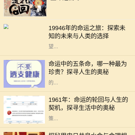
19946年的命运之旅：探索未知的未
来与人类的选择 19946年，这一年在
19946年的命运之旅：探索未
人类历史的长河中似乎显得异常遥
知的未来与人类的选择
远。若我们从今日的视角向未来展
望...
在人生的旅途中，我们每个人都在不
断探索自身的命运，而命运通常被视
命运中的五条命，哪一种最为
为未知而神秘。在中国文化中，“五
珍贵？探寻人生的奥秘
条命”是一个富有哲理性的概念，指
的...
1961年，这是一个在历史长河中略显
平淡却又值得我们深思的年份。在这
1961年：命运的轮回与人生的
一年，许多人经历了生命中的重大转
契机，探寻生活中的奥秘
折，也采取了改变人生方向的重要决
策...
在庞大的命理学世界中，甲申日井泉
水命是其中的一颗璀璨明珠。它所象