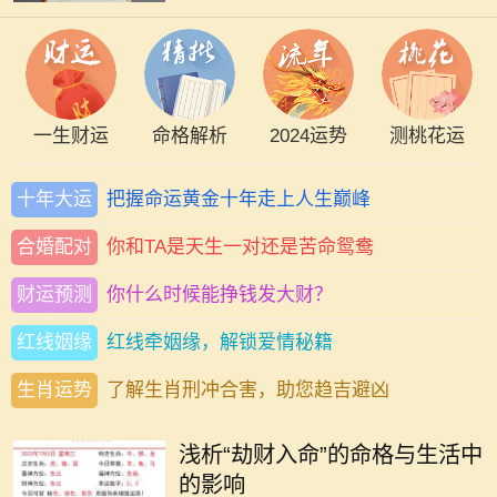
一生财运
命格解析
2024运势
测桃花运
十年大运
把握命运黄金十年走上人生巅峰
合婚配对
你和TA是天生一对还是苦命鸳鸯
财运预测
你什么时候能挣钱发大财？
红线姻缘
红线牵姻缘，解锁爱情秘籍
生肖运势
了解生肖刑冲合害，助您趋吉避凶
在命理学中，劫财是一种不容忽视的
重要因素。它不仅代表着某种特定的
浅析“劫财入命”的命格与生活中
命格，还暗示着个人在财富和人际关
的影响
系方面的特征。特别是对于女性而