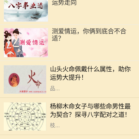
运势走向
测爱情运，你俩到底合不合
适？
在命理学中，"山头火命"是指八字命
盘中五行属火的一种特定类型，具有
山头火命佩戴什么属性，助你
独特的特征和运势表现。对于山头火
运势大提升！
命的人来说，如何选择适合的佩戴物
品...
在中国传统文化中，八字命理一直占
据着重要地位。尤其是对于男女配对
杨柳木命女子与哪些命男性最
的研究，更是深入人心。杨柳木命的
为契合？探寻八字配对之道！
女性独特而柔和，她们如同春天的柳
枝...
正月十五，元宵节，是中国农历新年
的重要节日，也是象征着团圆和希望