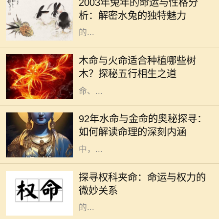
2003年兔年的命运与性格分
兔”。水兔的特性受水的影响，个性
析：解密水兔的独特魅力
温和、灵活多变，给人一种温润如玉
的...
木命和火命是中国五行学说中的两个
重要概念，它们不仅影响着一个人的
木命与火命适合种植哪些树
性格与命运，还与植物的选择息息相
木？探秘五行相生之道
关。在中华文化中，树木代表着生
命、...
在五行学说中，命理的分类通常依据
出生的年份、月份、日子和时辰来确
92年水命与金命的奥秘探寻：
定，其中水命与金命便是两种常见的
如何解读命理的深刻内涵
命理类型。尤其在1992年出生的人
中，...
在这个瞬息万变的社会中，“权”与
“命”常常交织在一起，成为人们生活
探寻权科夹命：命运与权力的
中不可分割的两部分。权科夹命是一
微妙关系
个不常被提及的概念，但其所蕴含
的...
在这个复杂多变的世界中，总有一些