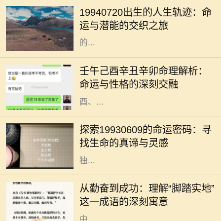
日这一日具有其独特的意义。对于这
19940720出生的人生轨迹：命
一日出生的人来说，他们的命运似乎
运与潜能的交织之旅
注定要与众不同。每个人都希望自己
的...
在浩瀚的命理学中，五行八字被视为
解读一个人命运的重要工具。不同的
壬午己酉辛丑辛卯命理解析：
命格拥有各自独特的性格特征与运势
命运与性格的深刻交融
走向。今天，我们将针对壬午、己
酉、...
四季更迭，岁月如梭，人生轨迹中总
有一些命运的节点，让我们不得不回
探索19930609的命运密码：寻
望过往，反思前行。在这个多元化的
找生命的真谛与灵感
时代，每一个出生日期都似乎蕴藏着
独...
在人生的旅途中，成功往往不是一蹴
而就的事情，而是一个不断努力、不
从勤奋到成功：理解“脚踏实地”
断奋斗的过程。在这个过程中，许多
这一成语的深刻寓意
成语成为我们学习和生活的指南。其
中...