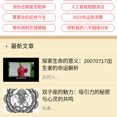
测你近期能否脱单
人工智能相貌测试
算算你的前世今生
2024年运势测算
帮你调和恋情婚姻
领取我的八字姻缘分析
最新文章
在我们的人生旅程中，每个生命的诞
生都注定有其独特的意义与使命。
探索生命的意义：20070717出
20070717这个特殊的日期，隐含着
生者的命运解析
丰富的数字哲学，昭示着出生在这一
天的人...
双子座是个富有魅力的星座，生于5
月21日至6月20日之间的双子们，凭
双子座的魅力：吸引力的秘密
借其机智与灵活的个性，成为社交场
与心灵的共鸣
合的明星。他们的吸引力不单来源于
外表...
在众多的出生日期中，1994年7月20