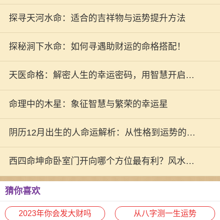
探寻天河水命：适合的吉祥物与运势提升方法
探秘涧下水命：如何寻遇助财运的命格搭配！
天医命格：解密人生的幸运密码，用智慧开启未
来之门！
命理中的木星：象征智慧与繁荣的幸运星
阴历12月出生的人命运解析：从性格到运势的全
方位探索
西四命坤命卧室门开向哪个方位最有利？风水解
析与建议
猜你喜欢
2023年你会发大财吗
从八字测一生运势