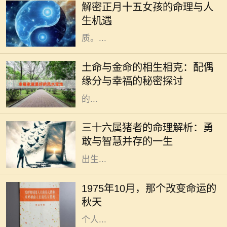
解密正月十五女孩的命理与人
的时刻。在这个特别的日子出生的女
生机遇
孩，被赋予了独特的命理与人生特
质。...
在中国传统命理学中，五行学说是理
解人与人之间关系的重要工具。土命
土命与金命的相生相克：配偶
与金命的结合，不仅仅是一种命理组
缘分与幸福的秘密探讨
合，更是深藏着生活哲学和感情智慧
的...
在中国的传统文化中，每个人的命理
都受到出生年份、属相等因素的影
三十六属猪者的命理解析：勇
响，而属猪的人更是以其独特的性格
敢与智慧并存的一生
和命运而备受关注。特别是三十六年
出生...
1975年10月，正值初秋，万物开始
褪去夏日的喧嚣，进入一种宁静的状
1975年10月，那个改变命运的
态。在这样一个季节，很多人都感受
秋天
到了一种新的开始，尤其是在家庭和
个人...