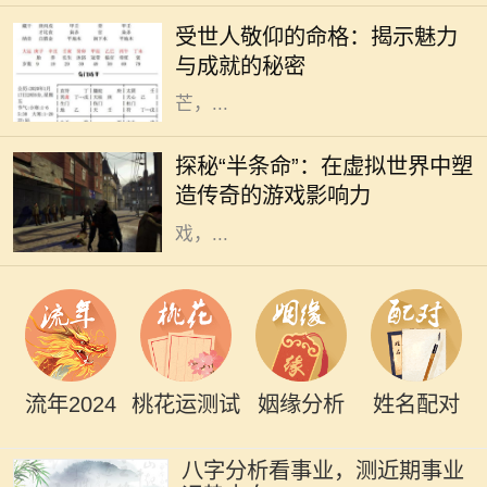
人因为其独特的人格魅力和卓越的成
受世人敬仰的命格：揭示魅力
就而受到世人的敬仰。他们的命格似
与成就的秘密
乎与生俱来就散发着一种独特的光
芒，...
在电子游戏历史上，少数几款作品能
够在玩家心中留下如此深刻的印记，
探秘“半条命”：在虚拟世界中塑
而《半条命》便是其中之一。这款由
造传奇的游戏影响力
Valve公司开发的第一人称射击游
戏，...
流年2024
桃花运测试
姻缘分析
姓名配对
八字分析看事业，测近期事业