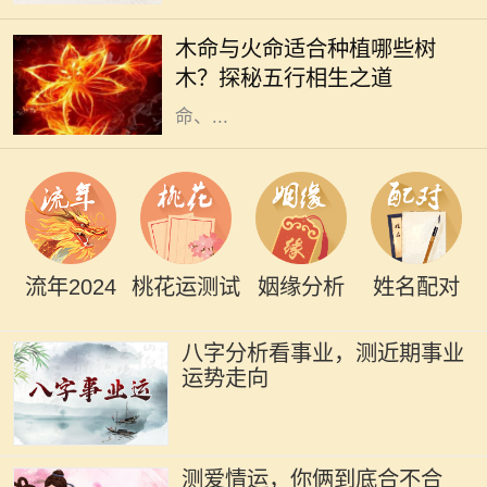
重要概念，它们不仅影响着一个人的
木命与火命适合种植哪些树
性格与命运，还与植物的选择息息相
木？探秘五行相生之道
关。在中华文化中，树木代表着生
命、...
流年2024
桃花运测试
姻缘分析
姓名配对
八字分析看事业，测近期事业
运势走向
测爱情运，你俩到底合不合