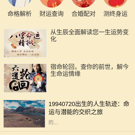
命格解析
财运查询
合婚配对
测终身运
从生辰全面解读您一生运势变
化
宿命轮回，查你的前世，解今
生命运情缘
在众多的出生日期中，1994年7月20
日这一日具有其独特的意义。对于这
19940720出生的人生轨迹：命
一日出生的人来说，他们的命运似乎
运与潜能的交织之旅
注定要与众不同。每个人都希望自己
的...
在浩瀚的命理学中，五行八字被视为
解读一个人命运的重要工具。不同的