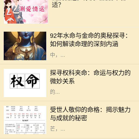
适？
在五行学说中，命理的分类通常依据
出生的年份、月份、日子和时辰来确
92年水命与金命的奥秘探寻：
定，其中水命与金命便是两种常见的
如何解读命理的深刻内涵
命理类型。尤其在1992年出生的人
中，...
在这个瞬息万变的社会中，“权”与
“命”常常交织在一起，成为人们生活
探寻权科夹命：命运与权力的
中不可分割的两部分。权科夹命是一
微妙关系
个不常被提及的概念，但其所蕴含
的...
在这个复杂多变的世界中，总有一些
人因为其独特的人格魅力和卓越的成
受世人敬仰的命格：揭示魅力
就而受到世人的敬仰。他们的命格似
与成就的秘密
乎与生俱来就散发着一种独特的光
芒，...
在电子游戏历史上，少数几款作品能