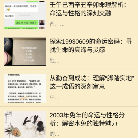
壬午己酉辛丑辛卯命理解析：
命格拥有各自独特的性格特征与运势
命运与性格的深刻交融
走向。今天，我们将针对壬午、己
酉、...
四季更迭，岁月如梭，人生轨迹中总
有一些命运的节点，让我们不得不回
探索19930609的命运密码：寻
望过往，反思前行。在这个多元化的
找生命的真谛与灵感
时代，每一个出生日期都似乎蕴藏着
独...
在人生的旅途中，成功往往不是一蹴
而就的事情，而是一个不断努力、不
从勤奋到成功：理解“脚踏实地”
断奋斗的过程。在这个过程中，许多
这一成语的深刻寓意
成语成为我们学习和生活的指南。其
中...
2003年是农历的兔年，而根据中国五
行命理学，这一年出生的人属于“水
2003年兔年的命运与性格分
兔”。水兔的特性受水的影响，个性
析：解密水兔的独特魅力
温和、灵活多变，给人一种温润如玉
的...
木命和火命是中国五行学说中的两个