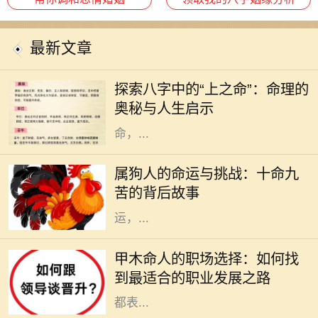
最新文章
在中国传统命理学中，每个人的出生
时刻可以用八字来描述，而八字又可
探索八字中的“上之命”：命理的
以分为多种命格，其中“上之命”便是
奥秘与人生启示
一种颇具神秘色彩的命格。上之
命，...
在中国传统文化中，属狗的人常常被
描绘为忠诚正直、勇敢无畏的形象。
属狗人的命运与挑战：十命九
然而，许多人并不知道的是，属狗的
苦的背后故事
命人常常面临着“十命九苦”的命
运，...
在古老的命理学中，甲木是五行之
一，象征着生机、成长和发展。甲木
甲木命人的职场选择：如何找
命的人如同春天的树木，充满了生命
到最适合的职业发展之路
力和创造力。他们在人际关系中通常
都表...
在中国传统文化中，八字命理被视为