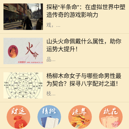
够在玩家心中留下如此深刻的印记，
探秘“半条命”：在虚拟世界中塑
而《半条命》便是其中之一。这款由
造传奇的游戏影响力
Valve公司开发的第一人称射击游
戏，...
在命理学中，"山头火命"是指八字命
盘中五行属火的一种特定类型，具有
山头火命佩戴什么属性，助你
独特的特征和运势表现。对于山头火
运势大提升！
命的人来说，如何选择适合的佩戴物
品...
在中国传统文化中，八字命理一直占
据着重要地位。尤其是对于男女配对
杨柳木命女子与哪些命男性最
的研究，更是深入人心。杨柳木命的
为契合？探寻八字配对之道！
女性独特而柔和，她们如同春天的柳
枝...