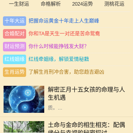
一生财运
命格解析
2024运势
测桃花运
十年大运
把握命运黄金十年走上人生巅峰
合婚配对
你和TA是天生一对还是苦命鸳鸯
财运预测
你什么时候能挣钱发大财？
红线姻缘
红线牵姻缘，解锁爱情秘籍
生肖运势
了解生肖刑冲合害，助您趋吉避凶
正月十五，元宵节，是中国农历新年
的重要节日，也是象征着团圆和希望
解密正月十五女孩的命理与人
的时刻。在这个特别的日子出生的女
生机遇
孩，被赋予了独特的命理与人生特
质。...
在中国传统命理学中，五行学说是理
解人与人之间关系的重要工具。土命
土命与金命的相生相克：配偶
与金命的结合，不仅仅是一种命理组