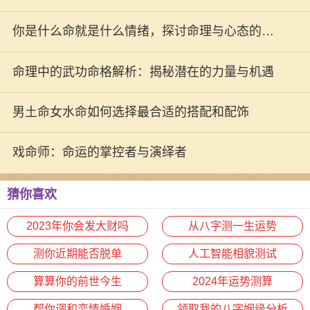
你是什么命就是什么情绪，探讨命理与心态的微
妙关系
命理中的武功命格解析：揭秘潜在的力量与机遇
男土命女水命如何选择最合适的搭配和配饰
戏命师：命运的掌控者与演绎者
猜你喜欢
2023年你会发大财吗
从八字测一生运势
测你近期能否脱单
人工智能相貌测试
算算你的前世今生
2024年运势测算
帮你调和恋情婚姻
领取我的八字姻缘分析