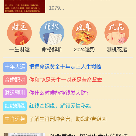
1979...
一生财运
命格解析
2024运势
测桃花运
十年大运
把握命运黄金十年走上人生巅峰
合婚配对
你和TA是天生一对还是苦命鸳鸯
财运预测
你什么时候能挣钱发大财？
红线姻缘
红线牵姻缘，解锁爱情秘籍
生肖运势
了解生肖刑冲合害，助您趋吉避凶
在我们生活的每一天，“以命养命”这
个词汇时常萦绕在心头。然而，它的