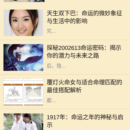
先注意到的特点之一。双下巴，作为
天生双下巴：命运的微妙象征
一种常见的面部特征，通常被视作审
与生活中的影响
美上的“瑕疵”。然而，天生双下巴
究...
在中国传统命理学中，数字常常承载
着深厚的文化象征与个人命运的微妙
探秘2002613命运密码：揭示
联系。今天我们将要探讨的数字是
你的潜力与未来之路
2002613，这个单一的数字组合背
后，隐...
在中国传统命理学中，命理之间的配
合常常决定了一个人的运势与生活发
覆灯火命女与适合命理匹配的
展。而覆灯火命女作为独特的命理类
最佳搭配解析
型，其性格特征、人生观念和价值观
都...
1917年，这一年在历史的长河中显得
格外引人注目。在这一年中，发生了
1917年：命运之年的神秘与启
许多影响深远的事件，尽管我们在这
示
里并不讨论政治，而是从个人命运和