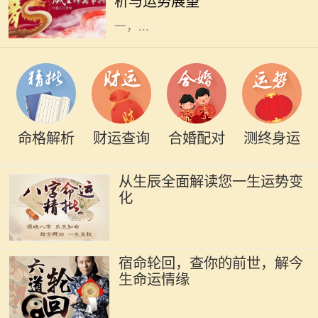
析与运势展望
人，生肖属龙。龙作为十二生肖之
一，...
命格解析
财运查询
合婚配对
测终身运
从生辰全面解读您一生运势变
化
宿命轮回，查你的前世，解今
生命运情缘
在我们的生活中，外貌常常是人们最