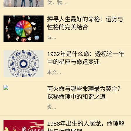
伏，我...
在我们的人生旅途中，命格的好坏常
常被视为命运的关键。一个良好的命
探寻人生最好的命格：运势与
格能够为我们带来顺遂的机遇、丰盈
性格的完美结合
的财运和良好的社会关系，但究竟什
么...
1962年，对于许多人而言，是一个精
彩纷呈的年份。年头的寒风乍起，带
1962年是什么命：透视这一年
来了新的希望和挑战。在这个年份
中的星座与命运变迁
中，许多星座将迎来命运的转折点。
本文...
在中国的命理学中，五行相生相克的
理论是理解人与人之间关系的重要基
丙火命与哪些命理最为契合？
础。其中，丙火命的人，因其性格热
探秘命理中的和谐之道
情、光明积极而备受瞩目。他们如同
炎...
在中华文化中，生肖是一个重要的传
统概念，每一个生肖都蕴含着独特的
1988年出生的人属龙，命理解
性格特征和命理意义。1988年出生的