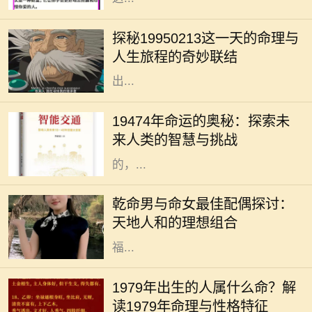
在命理学中，每个人的生日都承载着
独特的命运密码。1995年2月13日，
探秘19950213这一天的命理与
这一天的出生者往往被认为拥有丰富
人生旅程的奇妙联结
的内在潜能与无限的可能性。那么，
出...
19474年，这一神秘的年份似乎充满
了无尽的可能性与挑战。对于每一个
19474年命运的奥秘：探索未
生命而言，命运从来没有固定的答
来人类的智慧与挑战
案。在这未来的年代间，人们所经历
的，...
在中华传统命理学中，命理不仅可以
影响一个人的性格和命运，还可以影
乾命男与命女最佳配偶探讨：
响其与他人的相处和和谐程度。尤其
天地人和的理想组合
是夫妻之间的配合，更是影响生活幸
福...
在中华文化中，命理学作为一门古老
而神秘的学问，承载了人们对未来的
1979年出生的人属什么命？解
期望与生活的智慧。尤其是生肖对命
读1979年命理与性格特征
理的影响更是让不少人颇感兴趣。