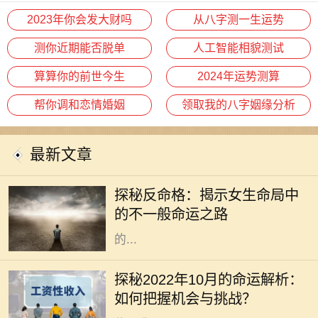
2023年你会发大财吗
从八字测一生运势
测你近期能否脱单
人工智能相貌测试
算算你的前世今生
2024年运势测算
帮你调和恋情婚姻
领取我的八字姻缘分析
最新文章
在命理学中，命格通常是指一个人根
据其出生时间、地点所形成的命局。
探秘反命格：揭示女生命局中
然而，什么是反命格呢？简单来说，
的不一般命运之路
反命格是指与传统命局形成鲜明对照
的...
在瞬息万变的时代，掌握运势的变迁
对我们的生活、工作和人际关系都有
探秘2022年10月的命运解析：
着不可忽视的影响。2022年10月，
如何把握机会与挑战？
正值秋季的深处，各种能量此起彼