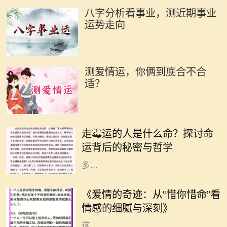
八字分析看事业，测近期事业
运势走向
测爱情运，你俩到底合不合
适？
在我们的生活中，总会遇到一些人，
他们似乎总是与霉运相伴，无论是事
走霉运的人是什么命？探讨命
业、感情还是健康，似乎都在不断遭
运背后的秘密与哲学
遇挫折和不顺。这样的现象引发了许
多...
在这个快节奏的时代，爱情似乎变得
越来越稀薄。然而，在某些情感的角
《爱情的奇迹：从“惜你惜命”看
落，却依旧有一种深沉而细腻的情感
情感的细腻与深刻》
在悄然滋长。那就是“惜你惜命”。
这...