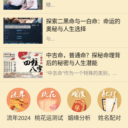
精...
在命理学中，每个人的命运都被认为
与其出生时的八字密切相关。而在这
探索二黑命与一白命：命运的
些八字中，尤其是二黑命和一白命这
奥秘与人生选择
两种命理类型，常常引起人们的关注
与...
在中国传统命理学中，人们常常将自
中吉命，普通命？探秘命理背
己的命运与生辰八字联系在一起，其
后的秘密与人生潜能
中“吉”和“凶”是最为常见的分类。而
“中吉命”作为一个特殊的类别，...
流年2024
桃花运测试
姻缘分析
姓名配对