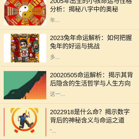
2005年出生的小孩命运与性格
将在未来的生活中展现出独特的个性
分析：揭秘八字中的奥秘
和命运。从命理学的角度来看，2005
年...
2023年是兔年，兔年象征着温和、机
智与灵巧。在中国传统文化中，兔子
2023兔年命运解析：如何把握
被视为吉祥的动物，预示着繁荣和好
兔年的好运与挑战
运。因此，在兔年，我们可以期待许
多...
每一个出生日期都蕴藏着独特的命运
密码，2002年5月5日也是如此。这
20020505命运解析：揭示其背
一天的组合，不仅仅是数字的叠加，
后隐含的生活哲学与人生方向
更是宇宙中某种能量的交汇。通过对
这一...
在中国传统文化中，数字与命运之间
有着千丝万缕的联系。尤其是某些特
2022918是什么命？揭示数字
定的数字，常常被赋予特殊的意义和
背后的神秘含义与命运之道
象征。今天，我们就来深入探讨一下
“...
在自然界中，各种动物以不同的方式