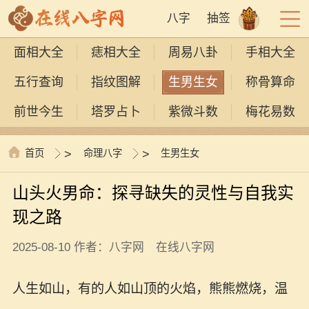
八字
抽签
面相大全
痣相大全
周易八卦
手相大全
五行查询
指纹图解
生男生女
称骨算命
前世今生
塔罗占卜
紫微斗数
梅花易数
首页
>
命理八字
>
生男生女
山头火男命：探寻缺失的灵性与自我实
现之路
2025-08-10 作者：八字网 在线八字网
人生如山，有的人如山顶的火焰，熊熊燃烧，温