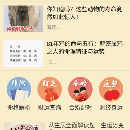
生存着，而其中一些小生命却拥有令
你知道吗？这些动物的寿命竟
人惊叹的长寿。在地球的丰富生态
然如此惊人！
中，每一种动物都以自己的方式适应
着环...
在中国传统文化中，生肖和五行的组
合常常被用来解读一个人的命运与性
81年鸡的命与五行：解密属鸡
格特征。1981年出生的人属鸡，根据
之人的命理特征与运势
五行的理论，出生于这一年的鸡是
“金...
命格解析
财运查询
合婚配对
测终身运
从生辰全面解读您一生运势变