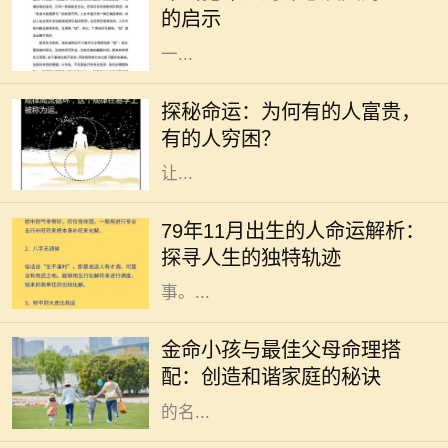
的启示
奥秘。在命理中，“命山犯命退”这
一...
在这个纷繁复杂的世界中，我们常常
会对命运感到好奇，尤其是为什么有
探秘命运：为何有的人富贵，
的人生来就富贵，而有的人却常常要
有的人穷困？
为温饱烦恼。这种命运的差异，往往
让...
1979年11月出生的人，承载着特定
的时代印记与文化气息，他们的命运
79年11月出生的人命运解析：
如同一条流淌的河流，既有波澜壮阔
探寻人生的独特轨迹
的历史背景，也有细水长流的人生故
事。...
在中国传统文化中，命理学备受重
视，尤其是在家庭和育儿方面。许多
金命小孩与最佳父母命理搭
父母在生育孩子时，会特别关注孩子
配：创造和谐家庭的秘诀
的五行命理，以便为他们选择最合适
的名...
在中国传统文化中，生肖不仅仅是一
个简单的数字，它蕴含着丰富的象征