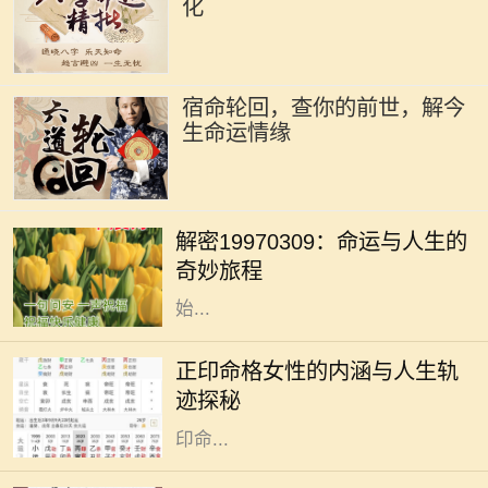
化
宿命轮回，查你的前世，解今
生命运情缘
在命理学的浩瀚海洋中，许多数字和
日期承载着独特的象征意义。1997年
解密19970309：命运与人生的
3月9日，这一天不仅仅是一个普普通
奇妙旅程
通的日子，更是象征着某种命运的开
始...
正印命格在八字命理中，是一种被视
为吉祥的命格类型，尤其对女性而
正印命格女性的内涵与人生轨
言，具有独特的象征意义。正印通常
迹探秘
代表着母亲、智慧与情感，对处于正
印命...
在中国传统文化中，生肖文化有着深
厚的根基，特别是对于每一年出生的