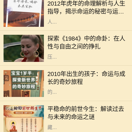
2012年虎年的命理解析与人生
孩子，大家都十分关注他们的命理与
指导，揭示命运的秘密与运势
性格特征。2012年是壬辰年，属虎的
的变化
人...
《1984》是乔治·奥威尔所著的一部
经典反乌托邦小说，故事设定在一个
探索《1984》中的命卦：在人
极权主义高度控制的社会中。在这个
性与自由之间的挣扎
社会中，个人的自由被巨大的监控和
压...
2010年，对于许多家庭而言，是一个
充满希望与期待的年份。这一年出生
2010年出生的孩子：命运与成
的孩子，恰如其分地承载了新时代的
长的奇妙旅程
特质。今天，我们不仅探讨这些孩子
的...
每个人都想知道自己的命运如何，尤
其是那些平稳命的人。他们往往生活
平稳命的前世今生：解读过去
安稳，事业顺利，不会遇到太多的波
与未来的命运之谜
折与挑战。然而，这种命运背后又蕴
藏...