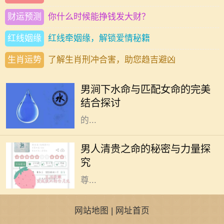
财运预测
你什么时候能挣钱发大财？
红线姻缘
红线牵姻缘，解锁爱情秘籍
生肖运势
了解生肖刑冲合害，助您趋吉避凶
在命理学中，男涧下水命是指一种具
有特定命理特征的男性，而与之相配
男涧下水命与匹配女命的完美
的女命则在家庭、事业等方面扮演着
结合探讨
重要角色。了解男涧下水命与什么样
的...
在中华传统命理中，“清贵之命”是一
个独特而深含哲理的概念，通常被用
男人清贵之命的秘密与力量探
来形容那些人生道路顺畅、福德深厚
究
的男性。这一命理象征着人生中的
尊...
网站地图
|
网址首页