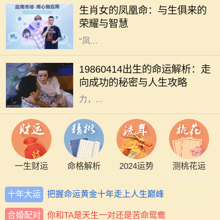
生肖女的凤凰命：与生俱来的
意义与个性特征。每个生肖都有其独
荣耀与智慧
特的命理特征，尤其是那些被称为
“凤...
每个人的出生日期都蕴含着独特的命
理信息，1986年4月14日出生的人似
19860414出生的命运解析：走
乎注定与众不同。他们通常具有强烈
向成功的秘密与人生攻略
的个性、丰富的情感和非凡的创造
力，...
一生财运
命格解析
2024运势
测桃花运
十年大运
把握命运黄金十年走上人生巅峰
合婚配对
你和TA是天生一对还是苦命鸳鸯