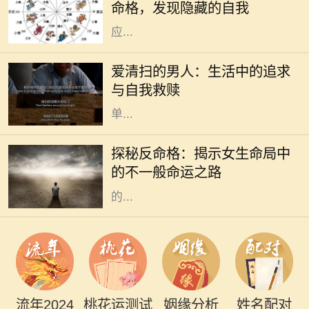
命格，发现隐藏的自我
命格产生显著的影响。不同的日期对
应...
在现代社会中，越来越多的人开始关
注生活质量和内心的宁静。其中，有
爱清扫的男人：生活中的追求
一种特别的现象引起了我们的注意：
与自我救赎
那些热爱清扫的男人。他们并不是简
单...
在命理学中，命格通常是指一个人根
据其出生时间、地点所形成的命局。
探秘反命格：揭示女生命局中
然而，什么是反命格呢？简单来说，
的不一般命运之路
反命格是指与传统命局形成鲜明对照
的...
流年2024
桃花运测试
姻缘分析
姓名配对