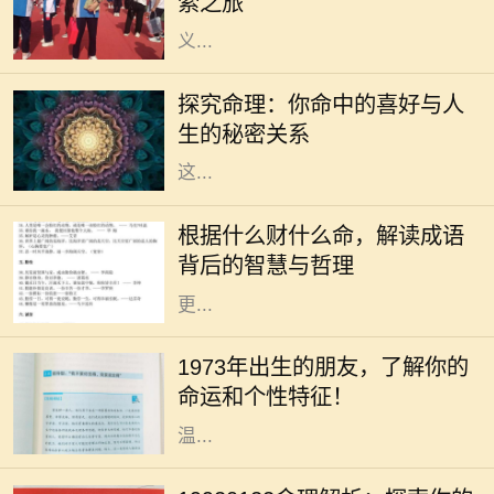
索之旅
们都在用自己的方式诠释着梦想的意
义...
在传统的中华文化中，命理学一直是
人们关注的一个重要领域。通过生辰
探究命理：你命中的喜好与人
八字，许多人尝试了解自己的命运，
生的秘密关系
探索人生的喜好和方向。我们常听到
这...
在中华文化的浩瀚海洋中，成语作为
语言的瑰宝，蕴含着深刻的道理和智
根据什么财什么命，解读成语
慧。“根据什么财什么命”这一说法，
背后的智慧与哲理
启示我们通过对成语的解读，能够
更...
你是否曾经好奇过，1973年出生的人
究竟有着怎样的命运与个性？在中国
1973年出生的朋友，了解你的
传统命理学中，1973年属于水兔年。
命运和个性特征！
水兔既象征着灵动与智慧，又代表着
温...
人生如梦，命运似水，每个人的生辰
八字都藏着独特的秘密。对于出生于