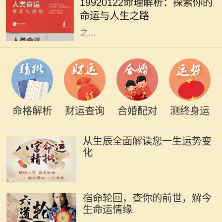
19920122命理解析：探索你的
1992年1月22日的人来说，他们的命
命运与人生之路
理特征和人生道路又有什么样的特别
之...
命格解析
财运查询
合婚配对
测终身运
从生辰全面解读您一生运势变
化
宿命轮回，查你的前世，解今
生命运情缘