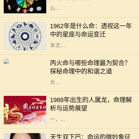
么...
1962年，对于许多人而言，是一个精
彩纷呈的年份。年头的寒风乍起，带
1962年是什么命：透视这一年
来了新的希望和挑战。在这个年份
中的星座与命运变迁
中，许多星座将迎来命运的转折点。
本文...
在中国的命理学中，五行相生相克的
理论是理解人与人之间关系的重要基
丙火命与哪些命理最为契合？
础。其中，丙火命的人，因其性格热
探秘命理中的和谐之道
情、光明积极而备受瞩目。他们如同
炎...
在中华文化中，生肖是一个重要的传
统概念，每一个生肖都蕴含着独特的
1988年出生的人属龙，命理解
性格特征和命理意义。1988年出生的
析与运势展望
人，生肖属龙。龙作为十二生肖之
一，...
在我们的生活中，外貌常常是人们最
先注意到的特点之一。双下巴，作为
天生双下巴：命运的微妙象征
一种常见的面部特征，通常被视作审