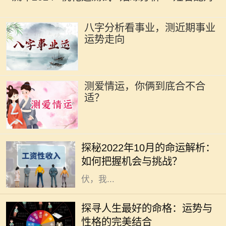
八字分析看事业，测近期事业
运势走向
测爱情运，你俩到底合不合
适？
在瞬息万变的时代，掌握运势的变迁
对我们的生活、工作和人际关系都有
探秘2022年10月的命运解析：
着不可忽视的影响。2022年10月，
如何把握机会与挑战？
正值秋季的深处，各种能量此起彼
伏，我...
在我们的人生旅途中，命格的好坏常
常被视为命运的关键。一个良好的命
探寻人生最好的命格：运势与
格能够为我们带来顺遂的机遇、丰盈
性格的完美结合
的财运和良好的社会关系，但究竟什