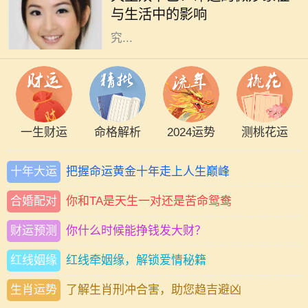
与生活中的影响
美上的“瑕疵”。然而，天生双下巴
究...
一生财运
命格解析
2024运势
测桃花运
十年大运
把握命运黄金十年走上人生巅峰
合婚配对
你和TA是天生一对还是苦命鸳鸯
财运预测
你什么时候能挣钱发大财？
红线姻缘
红线牵姻缘，解锁爱情秘籍
生肖运势
了解生肖刑冲合害，助您趋吉避凶
在中国传统命理学中，数字常常承载