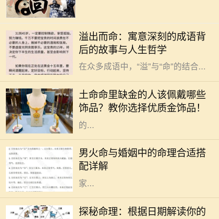
在中华文化的浩瀚长河中，成语作为
溢出而命：寓意深刻的成语背
语言的一部分，不仅丰富了我们的表
后的故事与人生哲学
达方式，也蕴藏着深厚的文化底蕴。
在众多成语中，“溢”与“命”的结合...
在中国传统文化中，五行之说深深扎
根于人们的生活与信仰之中。五行分
土命命里缺金的人该佩戴哪些
别是金、木、水、火、土，每一个人
饰品？教你选择优质金饰品！
的命理中都有其主导的元素。有些人
的...
命理学在中国传统文化中占据着重要
的地位，尤其是在婚姻选择上。对于
男火命与婚姻中的命理合适搭
男火命来说，选择合适的命理搭配非
配详解
常关键，这可以影响到感情的和谐与
家...
在中国传统文化中，命理学作为一门
古老的学问，深受人们的关注。每个
探秘命理：根据日期解读你的
人的生辰八字、出生日期，都会对其