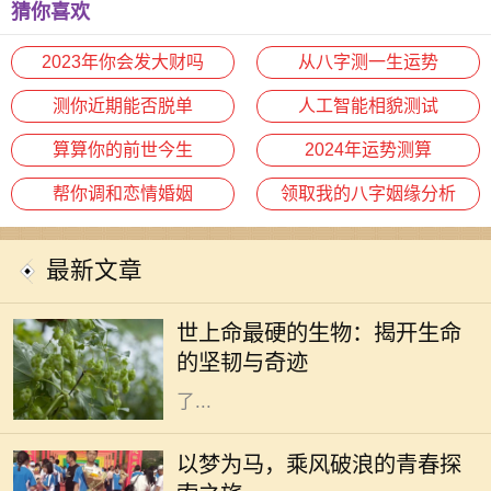
么？
猜你喜欢
2023年你会发大财吗
从八字测一生运势
测你近期能否脱单
人工智能相貌测试
算算你的前世今生
2024年运势测算
帮你调和恋情婚姻
领取我的八字姻缘分析
最新文章
在这个广袤无垠的地球上，生命的形
态千差万别，有些生物如繁星般绚丽
世上命最硬的生物：揭开生命
多彩，而有些则隐藏在隐秘的角落，
的坚韧与奇迹
展现出惊人的生存能力。科学家们为
了...
生活是一场漫长的旅程，每个人都在
自己的旅途中追寻着梦想。无论是平
以梦为马，乘风破浪的青春探
凡的日常，还是波澜壮阔的冒险，我