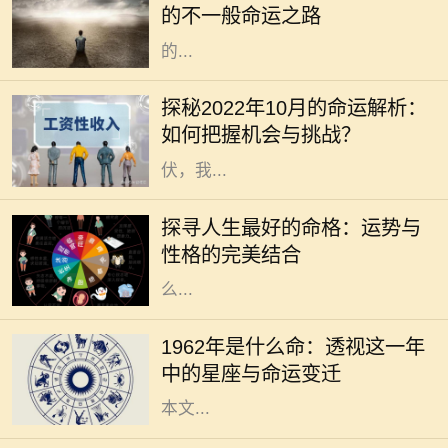
的不一般命运之路
反命格是指与传统命局形成鲜明对照
的...
在瞬息万变的时代，掌握运势的变迁
对我们的生活、工作和人际关系都有
探秘2022年10月的命运解析：
着不可忽视的影响。2022年10月，
如何把握机会与挑战？
正值秋季的深处，各种能量此起彼
伏，我...
在我们的人生旅途中，命格的好坏常
常被视为命运的关键。一个良好的命
探寻人生最好的命格：运势与
格能够为我们带来顺遂的机遇、丰盈
性格的完美结合
的财运和良好的社会关系，但究竟什
么...
1962年，对于许多人而言，是一个精
彩纷呈的年份。年头的寒风乍起，带
1962年是什么命：透视这一年
来了新的希望和挑战。在这个年份
中的星座与命运变迁
中，许多星座将迎来命运的转折点。
本文...
在中国的命理学中，五行相生相克的
理论是理解人与人之间关系的重要基