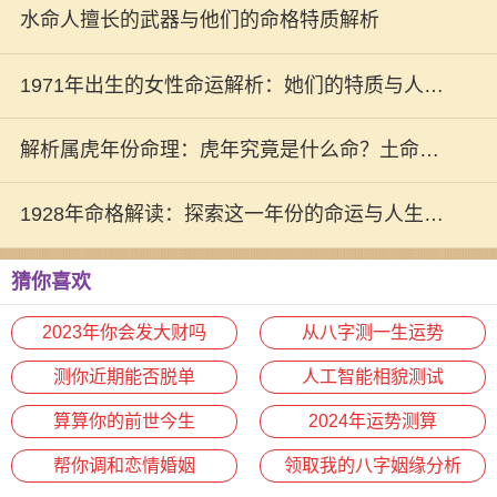
水命人擅长的武器与他们的命格特质解析
1971年出生的女性命运解析：她们的特质与人生
之路
解析属虎年份命理：虎年究竟是什么命？土命之
外的新气象
1928年命格解读：探索这一年份的命运与人生启
示
猜你喜欢
2023年你会发大财吗
从八字测一生运势
测你近期能否脱单
人工智能相貌测试
算算你的前世今生
2024年运势测算
帮你调和恋情婚姻
领取我的八字姻缘分析