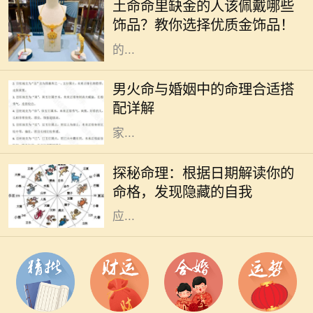
土命命里缺金的人该佩戴哪些
别是金、木、水、火、土，每一个人
饰品？教你选择优质金饰品！
的命理中都有其主导的元素。有些人
的...
命理学在中国传统文化中占据着重要
的地位，尤其是在婚姻选择上。对于
男火命与婚姻中的命理合适搭
男火命来说，选择合适的命理搭配非
配详解
常关键，这可以影响到感情的和谐与
家...
在中国传统文化中，命理学作为一门
古老的学问，深受人们的关注。每个
探秘命理：根据日期解读你的
人的生辰八字、出生日期，都会对其
命格，发现隐藏的自我
命格产生显著的影响。不同的日期对
应...