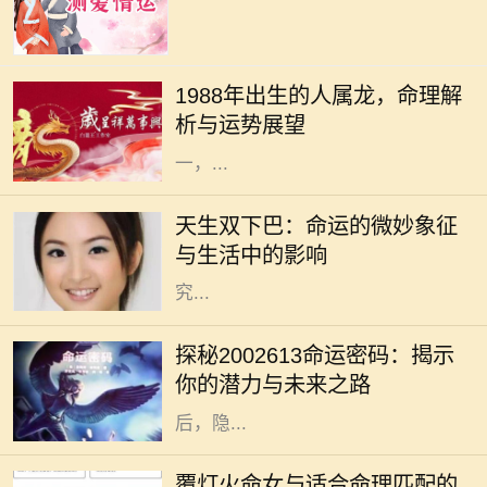
在中华文化中，生肖是一个重要的传
统概念，每一个生肖都蕴含着独特的
1988年出生的人属龙，命理解
性格特征和命理意义。1988年出生的
析与运势展望
人，生肖属龙。龙作为十二生肖之
一，...
在我们的生活中，外貌常常是人们最
先注意到的特点之一。双下巴，作为
天生双下巴：命运的微妙象征
一种常见的面部特征，通常被视作审
与生活中的影响
美上的“瑕疵”。然而，天生双下巴
究...
在中国传统命理学中，数字常常承载
着深厚的文化象征与个人命运的微妙
探秘2002613命运密码：揭示
联系。今天我们将要探讨的数字是
你的潜力与未来之路
2002613，这个单一的数字组合背
后，隐...
在中国传统命理学中，命理之间的配
合常常决定了一个人的运势与生活发
覆灯火命女与适合命理匹配的