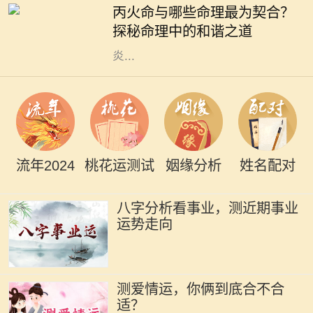
丙火命与哪些命理最为契合？
础。其中，丙火命的人，因其性格热
探秘命理中的和谐之道
情、光明积极而备受瞩目。他们如同
炎...
流年2024
桃花运测试
姻缘分析
姓名配对
八字分析看事业，测近期事业
运势走向
测爱情运，你俩到底合不合
适？