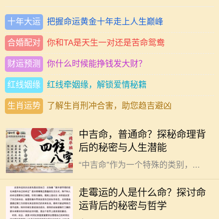
十年大运
把握命运黄金十年走上人生巅峰
合婚配对
你和TA是天生一对还是苦命鸳鸯
财运预测
你什么时候能挣钱发大财？
红线姻缘
红线牵姻缘，解锁爱情秘籍
生肖运势
了解生肖刑冲合害，助您趋吉避凶
在中国传统命理学中，人们常常将自
中吉命，普通命？探秘命理背
己的命运与生辰八字联系在一起，其
后的秘密与人生潜能
中“吉”和“凶”是最为常见的分类。而
“中吉命”作为一个特殊的类别，...
在我们的生活中，总会遇到一些人，
他们似乎总是与霉运相伴，无论是事
走霉运的人是什么命？探讨命
业、感情还是健康，似乎都在不断遭
运背后的秘密与哲学
遇挫折和不顺。这样的现象引发了许