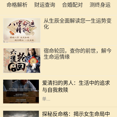
命格解析
财运查询
合婚配对
测终身运
从生辰全面解读您一生运势变
化
宿命轮回，查你的前世，解今
生命运情缘
在现代社会中，越来越多的人开始关
注生活质量和内心的宁静。其中，有
爱清扫的男人：生活中的追求
一种特别的现象引起了我们的注意：
与自我救赎
那些热爱清扫的男人。他们并不是简
单...
在命理学中，命格通常是指一个人根
据其出生时间、地点所形成的命局。
探秘反命格：揭示女生命局中
然而，什么是反命格呢？简单来说，