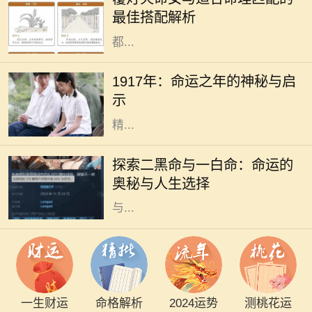
展。而覆灯火命女作为独特的命理类
最佳搭配解析
型，其性格特征、人生观念和价值观
都...
1917年，这一年在历史的长河中显得
格外引人注目。在这一年中，发生了
1917年：命运之年的神秘与启
许多影响深远的事件，尽管我们在这
示
里并不讨论政治，而是从个人命运和
精...
在命理学中，每个人的命运都被认为
与其出生时的八字密切相关。而在这
探索二黑命与一白命：命运的
些八字中，尤其是二黑命和一白命这
奥秘与人生选择
两种命理类型，常常引起人们的关注
与...
一生财运
命格解析
2024运势
测桃花运