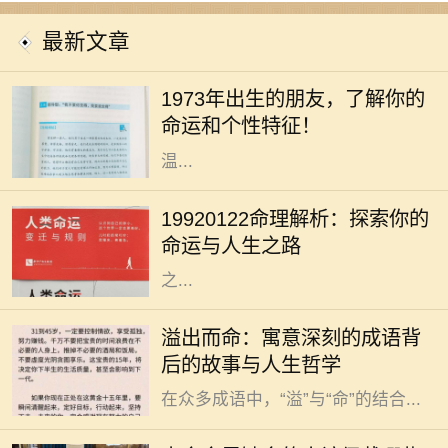
最新文章
你是否曾经好奇过，1973年出生的人
究竟有着怎样的命运与个性？在中国
1973年出生的朋友，了解你的
传统命理学中，1973年属于水兔年。
命运和个性特征！
水兔既象征着灵动与智慧，又代表着
温...
人生如梦，命运似水，每个人的生辰
八字都藏着独特的秘密。对于出生于
19920122命理解析：探索你的
1992年1月22日的人来说，他们的命
命运与人生之路
理特征和人生道路又有什么样的特别
之...
在中华文化的浩瀚长河中，成语作为
溢出而命：寓意深刻的成语背
语言的一部分，不仅丰富了我们的表
后的故事与人生哲学
达方式，也蕴藏着深厚的文化底蕴。
在众多成语中，“溢”与“命”的结合...
在中国传统文化中，五行之说深深扎
根于人们的生活与信仰之中。五行分