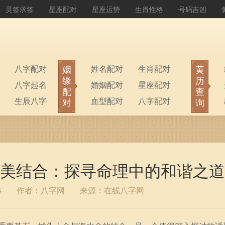
灵签求签
星座配对
星座运势
生肖性格
号码吉凶
姻
黄
八字配对
姓名配对
生肖配对
缘
历
八字起名
婚姻配对
星座配对
配
查
生辰八字
血型配对
八字配对
对
询
八字排盘
公司起名
美结合：探寻命理中的和谐之道
4
作者：八字网
来源：在线八字网