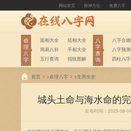
网站首页
财神方位
免费八字
命
八
面相大全
痣相大全
八字合婚
理
字
周易八卦
手相大全
八字预测
八
查
五行查询
指纹图解
四柱八字
字
询
生男生女
称骨算命
六十甲子
首页
>
命理八字
>
生男生女
前世今生
塔罗占卜
八字财运
紫微斗数
梅花易数
城头土命与海水命的完
发布时间：2025-08-0