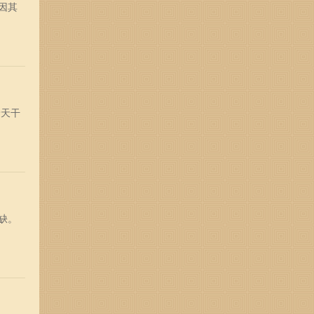
因其
着天干
缺。