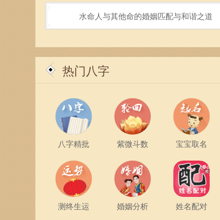
水命人与其他命的婚姻匹配与和谐之道
更进一步看，在情感的层面上，城头土命与海水命
人则更加外向，情感表达丰富。这种差异虽可能导
过水命者的影响，学会更好地表达自己的情感，而
热门八字
当然，他们之间的结合也并非没有挑战。土命的稳
尝试新的方向时，土命的人可能会因为缺乏安全感
通与理解，双方能够找到一个共赢的解决方案，让
在选择伴侣或合作伙伴时，城头土命和海水命的人
自的优势，实现双赢。在家庭关系中，水命的乐观
八字精批
紫微斗数
宝宝取名
而创造出和谐的生活氛围。
总之，城头土命与海水命的结合丰富而复杂，既有
这两种命格可以携手走出一条和谐、富有成效的道
精彩与充实。
测终生运
婚姻分析
姓名配对