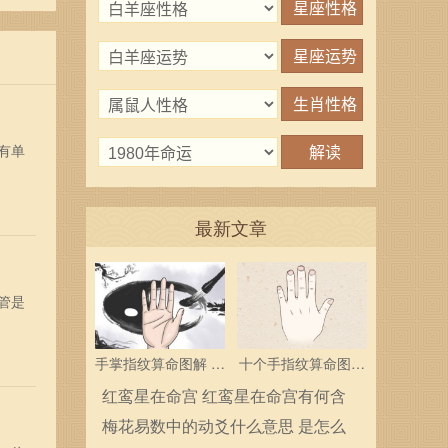
动。
有单
最新文章
管是
手掌指纹算命图解 三
十个手指纹算命图解
个斗多为中层领导
分析指纹算命是什么
红鸾星在命宫 红鸾星在命宫有何含
义
梅花易数中的动爻什么意思 是怎么