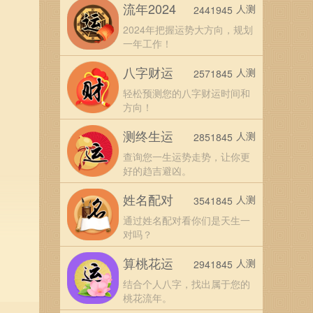
流年2024
人测
2441945
2024年把握运势大方向，规划
一年工作！
八字财运
人测
2571845
轻松预测您的八字财运时间和
方向！
测终生运
人测
2851845
查询您一生运势走势，让你更
好的趋吉避凶。
姓名配对
人测
3541845
通过姓名配对看你们是天生一
对吗？
算桃花运
人测
2941845
域。
结合个人八字，找出属于您的
。因
桃花流年。