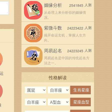
姻缘分析
人测
2541845
命的
从命理上来分析你的姻缘情
况。
够通
紫微斗数
人测
24223422
揭开命运玄机，掌握人生方
冒险
向。
的沟
周易起名
人测
24223245
周易起名是中国的传统起名方
用各
法之一。
，从
运
性格解读
通，
更加
缘