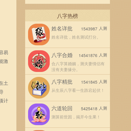
八字热榜
姓名详批
人测
1543987
姓名详批，姓名测试打分。
容易
八字合婚
人测
14541876
能激
合八字算婚姻，测夫妻情侣有
没有夫妻缘分。
八字精批
人测
1541845
在土
从生辰八字看一生跌宕起伏！
导
项计
六道轮回
人测
5425418
测算前世因，揭开今生果！