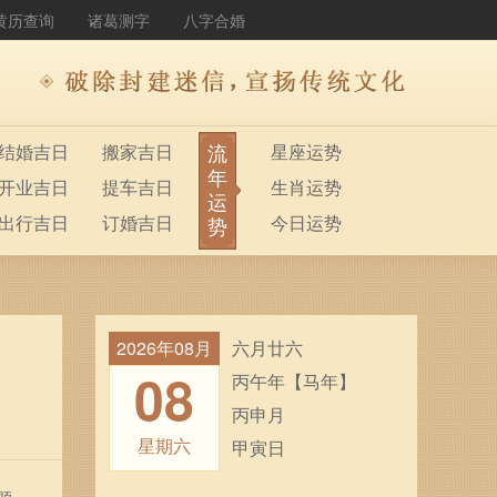
黄历查询
诸葛测字
八字合婚
流
结婚吉日
搬家吉日
星座运势
年
开业吉日
提车吉日
生肖运势
运
出行吉日
订婚吉日
今日运势
势
2026年08月
六月廿六
08
丙午年【马年】
丙申月
星期六
甲寅日