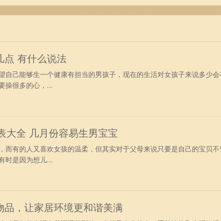
疑为我们打开了一扇窗，让我们看到人与人之间深刻的联系与互
生命的旅途中实现更好的自我。
几点 有什么说法
自己能够生一个健康有担当的男孩子，现在的生活对女孩子来说多少会
操很多的心，...
女表大全 几月份容易生男宝宝
而有的人又喜欢女孩的温柔，但其实对于父母来说只要是自己的宝贝不
时是因为想儿...
物品，让家居环境更和谐美满