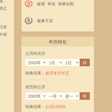
题。
破屋
坏垣
馀事勿取
格之
诸事不宜
往依
中保
年历转化
公历转农历
转
转换结果：
农历冬月廿五
农历转公历
转
转换结果：
公历2月5日