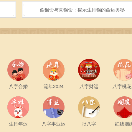
假猴命与真猴命：揭示生肖猴的命运奥秘
亦可相互融汇。土命的人通常比较内敛，倾向于深思熟虑，而水
致初期的冲突，但却也在相处中形成互相学习的机会。土命者能
水命者也能在城头土命的影响下，渐渐找到内心的平衡。
定与水命的变化之间，有时会产生冲突。例如，当水命的人想要
而表示反对。然而，正是这种冲突带来了成长的机会。通过良好
彼此的优点得以最大化发挥。
都应注意彼此的优点和缺点。秉持开放的心态，他们能够充分利
态度能够调动土命的情绪，而土命的稳重则为水命提供了安全感
八字合婚
流年2024
八字财运
八字桃花
互补的和谐美也包含挑战的可能性。通过彼此的理解、包容与沟
路。在这个过程中，彼此的成长与蜕变，让生活的每一个瞬间都
生肖年运
八字事业运
批八字
红线姻