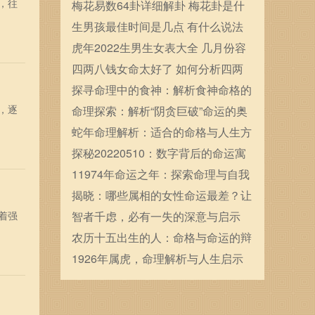
，往
确定的
梅花易数64卦详细解卦 梅花卦是什
么
生男孩最佳时间是几点 有什么说法
虎年2022生男生女表大全 几月份容
易生男宝宝
四两八钱女命太好了 如何分析四两
八钱女命
探寻命理中的食神：解析食神命格的
，逐
魅力与秘密
命理探索：解析“阴贪巨破”命运的奥
秘与启示
蛇年命理解析：适合的命格与人生方
向探讨
探秘20220510：数字背后的命运寓
意与人生启示
11974年命运之年：探索命理与自我
发展的奥秘
揭晓：哪些属相的女性命运最差？让
着强
我们一探究竟！
智者千虑，必有一失的深意与启示
农历十五出生的人：命格与命运的辩
证关系
1926年属虎，命理解析与人生启示