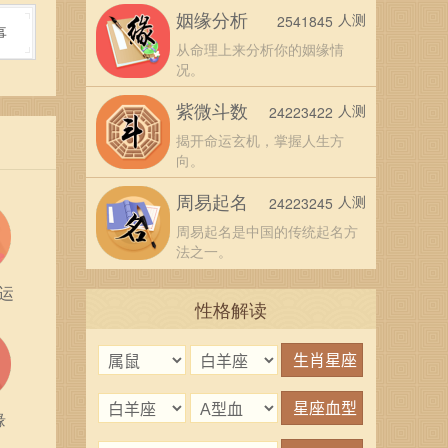
姻缘分析
人测
2541845
事
从命理上来分析你的姻缘情
况。
紫微斗数
人测
24223422
揭开命运玄机，掌握人生方
向。
周易起名
人测
24223245
周易起名是中国的传统起名方
法之一。
运
性格解读
缘
最精