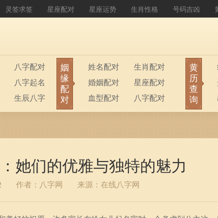
灵签求签
星座配对
星座运势
生肖性格
号码吉凶
姻
黄
八字配对
姓名配对
生肖配对
缘
历
八字起名
婚姻配对
星座配对
配
查
生辰八字
血型配对
八字配对
对
询
八字排盘
公司起名
：她们的优雅与独特的魅力
2
作者：八字网
来源：在线八字网