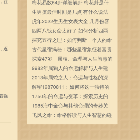
，往
确定的
梅花易数64卦详细解卦 梅花卦是什
么
生男孩最佳时间是几点 有什么说法
虎年2022生男生女表大全 几月份容
易生男宝宝
四两八钱女命太好了 如何分析四两
八钱女命
探究五行之理：如何判断一个人的命
，逐
格属木？
古代星宿揭秘：哪些星宿象征着富贵
命运
探索47岁：属相、命理与人生智慧的
交织
9982年属狗人的命运解析与人生建
议
2013年属蛇之人：命运与性格的深
度解析与人生启示
解密19870811：如何将这一独特的
着强
生日转化为人生的契机
1750年的命运与变革：探索历史的
转折点与人类的追寻
1985海中金命与其他命理的奇妙关
联探秘
飞凤之命：命格解读与人生智慧的碰
撞