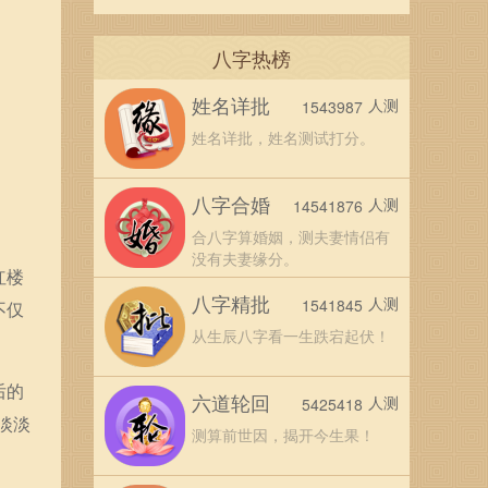
八字热榜
姓名详批
人测
1543987
姓名详批，姓名测试打分。
八字合婚
人测
14541876
合八字算婚姻，测夫妻情侣有
没有夫妻缘分。
红楼
八字精批
人测
1541845
不仅
从生辰八字看一生跌宕起伏！
后的
六道轮回
人测
5425418
淡淡
测算前世因，揭开今生果！