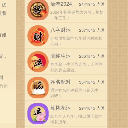
流年2024
人测
、优
2441945
2024年把握运势大方向，规划
征着
一年工作！
八字财运
人测
2571845
有如
轻松预测您的八字财运时间和
方向！
测终生运
义，
人测
2851845
查询您一生运势走势，让你更
好的趋吉避凶。
财
姓名配对
人测
3541845
敢追
通过姓名配对看你们是天生一
对吗？
算桃花运
，承
人测
2941845
自
结合个人八字，找出属于您的
桃花流年。