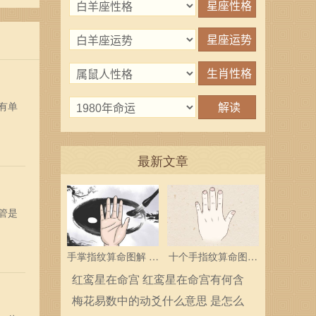
有单
最新文章
管是
手掌指纹算命图解 三
十个手指纹算命图解
个斗多为中层领导
分析指纹算命是什么
红鸾星在命宫 红鸾星在命宫有何含
义
梅花易数中的动爻什么意思 是怎么