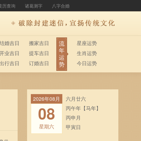
黄历查询
诸葛测字
八字合婚
流
结婚吉日
搬家吉日
星座运势
年
开业吉日
提车吉日
生肖运势
运
出行吉日
订婚吉日
今日运势
势
2026年08月
六月廿六
08
丙午年【马年】
丙申月
星期六
甲寅日