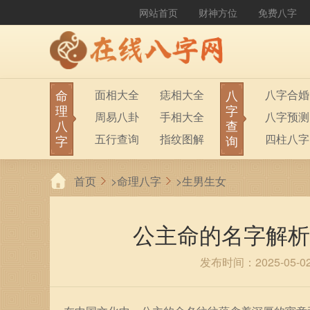
网站首页
财神方位
免费八字
命
八
面相大全
痣相大全
八字合婚
理
字
周易八卦
手相大全
八字预测
八
查
五行查询
指纹图解
四柱八字
字
询
生男生女
称骨算命
六十甲子
首页
>
命理八字
>
生男生女
前世今生
塔罗占卜
八字财运
紫微斗数
梅花易数
公主命的名字解析
发布时间：2025-05-0