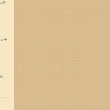
因其
着天干
缺。