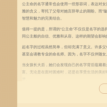
公主命的名字通常也会使用一些形容词，表达对女
雅的含义，寄托了父母对她言辞举止的期盼。而“
智慧和魅力的完美结合。
值得一提的是，所谓的“公主命”不仅仅是名字的
同公主般的自信、优雅和从容。这样的期望会影响
起名字的过程虽然简单，但却充满了意义。许多父
甚至会请教专业的命名师。因为，名字不仅伴随女
当女孩长大后，她们会发现自己的名字背后蕴藏着
富。无论是在面对困难时，还是在享受生活的美好
梦。
总的来说，公主命的名字不仅关乎一个简单的称谓
载着文化的积淀与传承。这些名字如同一缕清风，
信。每个女孩都应当铭记，名字中的力量与美丽，