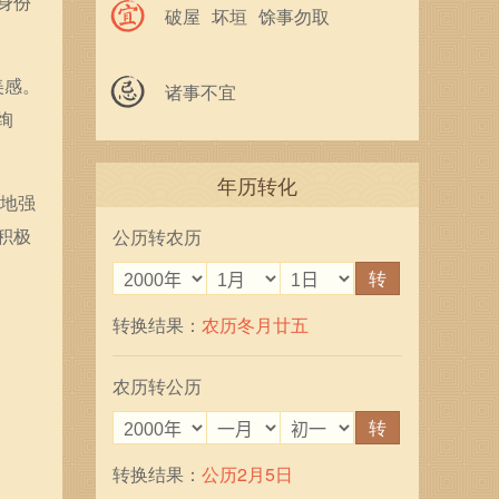
身份
破屋
坏垣
馀事勿取
美感。
诸事不宜
绚
年历转化
多地强
积极
公历转农历
转
转换结果：
农历冬月廿五
农历转公历
转
转换结果：
公历2月5日