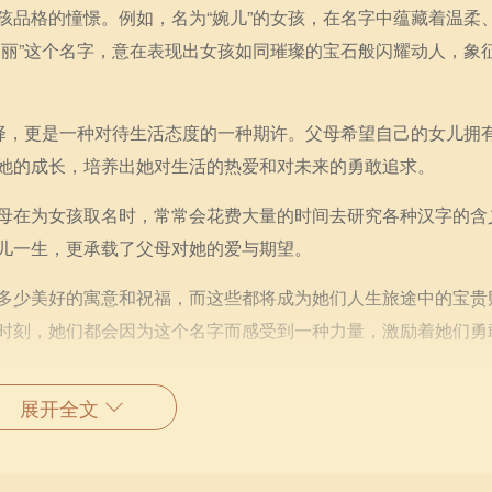
孩品格的憧憬。例如，名为“婉儿”的女孩，在名字中蕴藏着温柔
璇丽”这个名字，意在表现出女孩如同璀璨的宝石般闪耀动人，象
选择，更是一种对待生活态度的一种期许。父母希望自己的女儿拥
她的成长，培养出她对生活的热爱和对未来的勇敢追求。
母在为女孩取名时，常常会花费大量的时间去研究各种汉字的含
儿一生，更承载了父母对她的爱与期望。
多少美好的寓意和祝福，而这些都将成为她们人生旅途中的宝贵
时刻，她们都会因为这个名字而感受到一种力量，激励着她们勇
展开全文
，更是一种情感的传递。每个名字背后都隐藏着父母的爱与期待
吹拂过女孩的成长之路，让她们在生活的舞台上如同公主般优雅
期待她们在未来绽放出更绚丽的光彩。