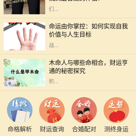
甲子年女命的配对问题更是引起了人
们...
命运是什么？它是我们生活中的一种
神秘力量，既像一位无形的导演，又
命运由你掌控：如何实现自我
似一阵不可捉摸的风。在我们的生命
价值与人生目标
旅程中，命运的桥梁常常将机遇与挑
战...
在五行中，木命的人代表着生机与希
望，他们的性格多半温和、善良、乐
木命人与哪些命相合，财运亨
于助人。然而，木命人的财运虽然有
通的秘密探究
其独特优势，但若要实现更大的财富
积...
命格解析
财运查询
合婚配对
测终身运