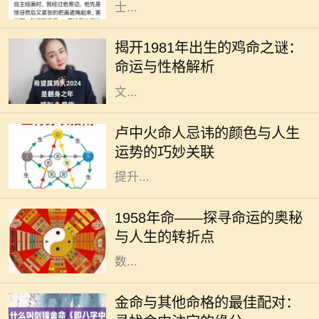
士...
每个生肖都有其独特的命运和性格特
征，而1981年恰逢辛酉年，属鸡的人
揭开1981年出生的鸡命之谜：
在这一年出生，他们的命运与性格究
命运与性格解析
竟如何呢？作为一种象征，鸡在中国
文...
在中华传统命理中，每个人的命理特
征都与五行、颜色等有着密切的关
卢中火命人忌讳的颜色与人生
系。对于卢中火命的人而言，了解与
运势的巧妙关联
自己命理相关的颜色忌讳，可以帮助
提升...
1958年，对于很多人来说，也许只是
一年，但对于一些特别的个体来说，
1958年命——探寻命运的奥秘
这一年却是命运的转折点。在这一年
与人生的转折点
中，许多事件交织在一起，造就了无
数...
在中国传统命理学中，五行理论将人
的命运与自然的元素紧密相连。金
金命与其他命格的最佳配对：
命，作为五行之一，象征着坚硬、刚