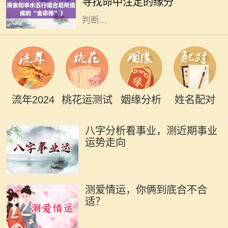
寻找命中注定的缘分
毅与财富。金命的人通常具有出众的
判断...
流年2024
桃花运测试
姻缘分析
姓名配对
八字分析看事业，测近期事业
运势走向
测爱情运，你俩到底合不合
适？
在中国传统命理学中，长流水命是一