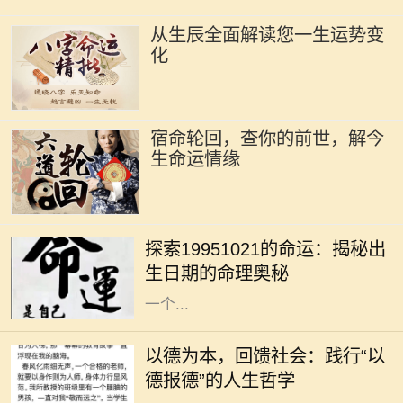
从生辰全面解读您一生运势变
化
宿命轮回，查你的前世，解今
生命运情缘
每个人都有自己独特的生命轨迹，而
命理学恰恰能够帮助我们看清自己生
探索19951021的命运：揭秘出
命中的某些特质与潜力。1995年10
生日期的命理奥秘
月21日这个特别的日期，不仅代表着
一个...
在现代社会，人与人之间的关系愈发
复杂，个体在追求物质利益的同时，
以德为本，回馈社会：践行“以
常常忽略了德行的重要性。然而，回
德报德”的人生哲学
望历史，我们不难发现，许多成功人