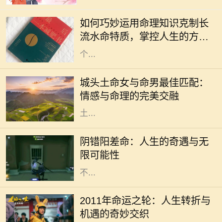
种非常特殊的命格。它象征着无尽的
如何巧妙运用命理知识克制长
流动与变化，给人带来灵活多变的特
流水命特质，掌控人生的方向
质。然而，长期处于这种命格之中，
与命运
个...
在中华文化中，命理学被视为理解人
生的一种重要工具，尤其是在选择伴
城头土命女与命男最佳匹配：
侣时。城头土命的女性因其沉稳、温
情感与命理的完美交融
和而受到许多人的喜爱。那么，城头
土...
在人生的旅途中，我们或多或少都会
经历一些看似偶然，却又出人意料的
阴错阳差命：人生的奇遇与无
经历。阴错阳差命，这一概念源于生
限可能性
活中那些出乎意料的巧合和误解，它
不...
2011年是一个充满变数和机遇的年
份。在这一年，许多人都经历了巨大
2011年命运之轮：人生转折与
的变化，生活的轨迹可能因此而完全
机遇的奇妙交织
不同。这一年，无论是从事业的发展