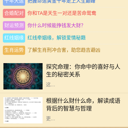
十年大运
把握命运黄金十年走上人生巅峰
合婚配对
你和TA是天生一对还是苦命鸳鸯
财运预测
你什么时候能挣钱发大财？
红线姻缘
红线牵姻缘，解锁爱情秘籍
生肖运势
了解生肖刑冲合害，助您趋吉避凶
在传统的中华文化中，命理学一直是
人们关注的一个重要领域。通过生辰
探究命理：你命中的喜好与人
八字，许多人尝试了解自己的命运，
生的秘密关系
探索人生的喜好和方向。我们常听到
这...
在中华文化的浩瀚海洋中，成语作为
语言的瑰宝，蕴含着深刻的道理和智
根据什么财什么命，解读成语
慧。“根据什么财什么命”这一说法，
背后的智慧与哲理
启示我们通过对成语的解读，能够
更...