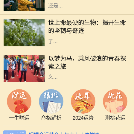
还是...
在这个广袤无垠的地球上，生命的形
态千差万别，有些生物如繁星般绚丽
世上命最硬的生物：揭开生命
多彩，而有些则隐藏在隐秘的角落，
的坚韧与奇迹
展现出惊人的生存能力。科学家们为
了...
生活是一场漫长的旅程，每个人都在
自己的旅途中追寻着梦想。无论是平
以梦为马，乘风破浪的青春探
凡的日常，还是波澜壮阔的冒险，我
索之旅
们都在用自己的方式诠释着梦想的意
义...
一生财运
命格解析
2024运势
测桃花运