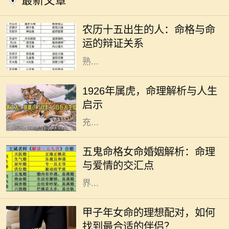
最新文章
在中华文化中，命理学是一个极具深
度和广度的话题，其中出生日期对个
农历十五出生的人：命格与命
人命格的影响尤为显著。农历十五作
运的辩证关系
为一个特别的日子，象征着圆满与成
熟...
1926年，农历丙寅年，生肖属虎。在
中国传统文化中，虎被视为勇猛和权
1926年属虎，命理解析与人生
威的象征，具有强烈的个性特征。属
启示
虎的人通常被认为是具备领导才能、
充...
在命理学中，五鬼命格被认为是一种
特殊的命格，尤其对女性来说，它的
五鬼命格女命婚姻解析：命理
特征和影响力独具特色。五鬼命格的
与爱情的交汇点
女性，往往具有丰富的情感与内心世
界...
在中国传统文化中，命理学被认为是
揭示一个人性格、命运和与他人关系
甲子年女命的理想配对，如何
的重要工具。而在这些命理学说中，
找到最合适的伴侣？