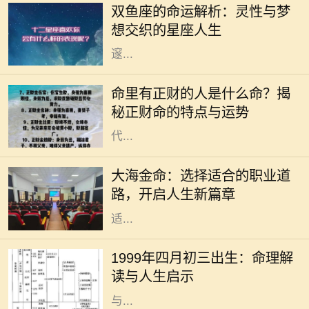
双鱼座的命运解析：灵性与梦
鱼座的人通常极具同情心，对周围人
想交织的星座人生
的情感极为敏感，他们像海洋一般深
邃...
命理学是古老而智慧的学问，它通过
分析个人的生辰八字来解读一个人的
命里有正财的人是什么命？揭
命运与性格。在众多命理特征中，正
秘正财命的特点与运势
财命备受关注。正财作为一种命格，
代...
在中国传统命理学中，每个人的命运
与五行有着密切的联系。大海金命，
大海金命：选择适合的职业道
象征着广阔与坚韧，适合在多变、开
路，开启人生新篇章
放的行业中发挥自己的才华。选择合
适...
在中国传统文化中，命理学被视为一
种重要的研究方式，通过分析个人的
1999年四月初三出生：命理解
出生时间以预测其命运走向。1999年
读与人生启示
四月初三出生的人，随着五行的变化
与...
驿马命，这个源自于中国传统命理学