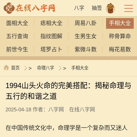
八字
抽签
面相大全
痣相大全
周易八卦
手相大全
五行查询
指纹图解
生男生女
称骨算命
前世今生
塔罗占卜
紫微斗数
梅花易数
首页
>
命理八字
>
手相大全
1994山头火命的完美搭配：揭秘命理与
五行的和谐之道
2025-04-18 作者：八字网 在线八字网
在中国传统文化中，命理学是一个复杂而又迷人