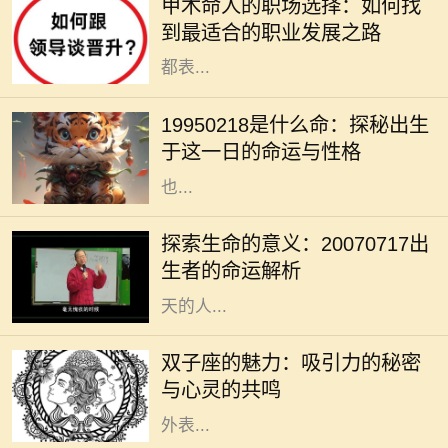
甲木命人的职场选择：如何找
命的人如同春天的树木，充满了生命
到最适合的职业发展之路
力和创造力。他们在人际关系中通常
都表...
在中国传统文化中，八字命理被视为
解读一个人命运的重要工具。1995年
19950218是什么命：探秘出生
2月18日出生的人，正好是在农历正
于这一日的命运与性格
月初十，这一天在五行八字中的影响
也...
在我们的人生旅程中，每个生命的诞
生都注定有其独特的意义与使命。
探索生命的意义：20070717出
20070717这个特殊的日期，隐含着
生者的命运解析
丰富的数字哲学，昭示着出生在这一
天的人...
双子座是个富有魅力的星座，生于5
月21日至6月20日之间的双子们，凭
双子座的魅力：吸引力的秘密
借其机智与灵活的个性，成为社交场
与心灵的共鸣
合的明星。他们的吸引力不单来源于
外表...
在众多的出生日期中，1994年7月20