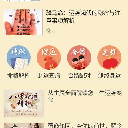
的概念，意味着一个人命中有驿马星
驿马命：运势起伏的秘密与注
相伴，通常与流动、变迁、出行紧密
意事项解析
相关。许多人可能对这一命理产生好
奇...
命格解析
财运查询
合婚配对
测终身运
从生辰全面解读您一生运势变
化
宿命轮回，查你的前世，解今