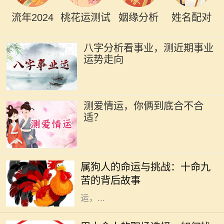
流年2024
桃花运测试
姻缘分析
姓名配对
八字分析看事业，测近期事业
运势走向
测爱情运，你俩到底合不合
适？
在中国传统文化中，属狗的人常常被
描绘为忠诚正直、勇敢无畏的形象。
属狗人的命运与挑战：十命九
然而，许多人并不知道的是，属狗的
苦的背后故事
命人常常面临着“十命九苦”的命
运，...
在古老的命理学中，甲木是五行之
一，象征着生机、成长和发展。甲木