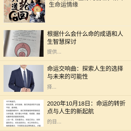
生命运情缘
成语是汉语言文化的瑰宝，它不仅凝
聚了丰富的历史和哲理，还反映了古
根据什么会什么命的成语和人
人的智慧和人生观。在我们的生活
生智慧探讨
中，各种巧妙的成语常常能够给我们
提供...
在这个快节奏的时代，许多人常常感
到迷茫，甚至对未来充满了担忧。电
命运交响曲：探索人生的选择
影《命运交响曲》通过一段跌宕起伏
与未来的可能性
的故事，引导观众深入思考人生的选
择...
2020年10月18日，作为一个看似普
通的日子，却在不知不觉中成了许多
2020年10月18日：命运的转折
人生活的转折点。在这个时代高速发
点与人生的新起航
展的背景下，我们总是忙于追逐眼前
的目...
在现代社会，股市作为一种重要的投