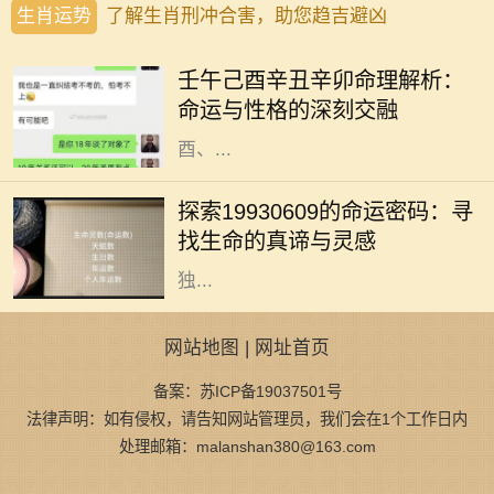
生肖运势
了解生肖刑冲合害，助您趋吉避凶
在浩瀚的命理学中，五行八字被视为
解读一个人命运的重要工具。不同的
壬午己酉辛丑辛卯命理解析：
命格拥有各自独特的性格特征与运势
命运与性格的深刻交融
走向。今天，我们将针对壬午、己
酉、...
四季更迭，岁月如梭，人生轨迹中总
有一些命运的节点，让我们不得不回
探索19930609的命运密码：寻
望过往，反思前行。在这个多元化的
找生命的真谛与灵感
时代，每一个出生日期都似乎蕴藏着
独...
网站地图
|
网址首页
备案：苏ICP备19037501号
法律声明：如有侵权，请告知网站管理员，我们会在1个工作日内
处理邮箱：malanshan380@163.com