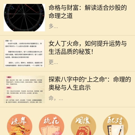
资方式，吸引了越来越多的人参与。
命格与财富：解读适合炒股的
然而，炒股不仅仅是简单地买入和卖
命理之道
出，更是与个人的命理息息相关。许
多...
在中国传统命理学中，丁火命代表了
热情、温暖和灵动。对于女人来说，
女人丁火命，如何提升运势与
丁火命的特质使她们充满了活力和魅
生活品质的秘笈！
力。但是，要想在生活和事业中实现
更...
在中国传统命理学中，每个人的出生
时刻可以用八字来描述，而八字又可
探索八字中的“上之命”：命理的
以分为多种命格，其中“上之命”便是
奥秘与人生启示
一种颇具神秘色彩的命格。上之
命，...