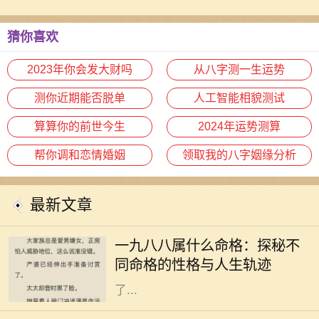
猜你喜欢
2023年你会发大财吗
从八字测一生运势
测你近期能否脱单
人工智能相貌测试
算算你的前世今生
2024年运势测算
帮你调和恋情婚姻
领取我的八字姻缘分析
最新文章
一九八八年是农历的戊辰年，也就是
中国传统命理中的龙年。按照五行理
一九八八属什么命格：探秘不
论，戊辰年对应的五行是土，这为出
同命格的性格与人生轨迹
生在这一年的朋友们的命格特征奠定
了...
双鱼座，作为十二星座中的最后一个
星座，象征着无尽的灵性与感性。双