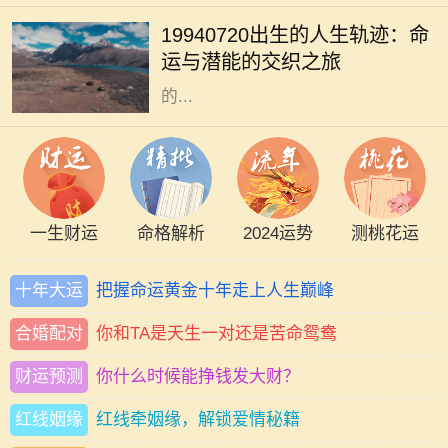
日这一日具有其独特的意义。对于这
19940720出生的人生轨迹：命
一日出生的人来说，他们的命运似乎
运与潜能的交织之旅
注定要与众不同。每个人都希望自己
的...
一生财运
命格解析
2024运势
测桃花运
十年大运
把握命运黄金十年走上人生巅峰
合婚配对
你和TA是天生一对还是苦命鸳鸯
财运预测
你什么时候能挣钱发大财？
红线姻缘
红线牵姻缘，解锁爱情秘籍