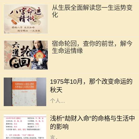
从生辰全面解读您一生运势变
化
宿命轮回，查你的前世，解今
生命运情缘
1975年10月，正值初秋，万物开始
褪去夏日的喧嚣，进入一种宁静的状
1975年10月，那个改变命运的
态。在这样一个季节，很多人都感受
秋天
到了一种新的开始，尤其是在家庭和
个人...
在命理学中，劫财是一种不容忽视的
重要因素。它不仅代表着某种特定的
浅析“劫财入命”的命格与生活中
命格，还暗示着个人在财富和人际关
的影响
系方面的特征。特别是对于女性而
言，...