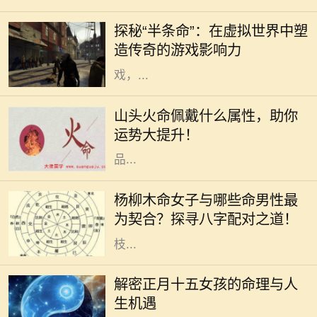
够在玩家心中留下如此深刻的印记，
探秘“半条命”：在虚拟世界中塑
而《半条命》便是其中之一。这款由
造传奇的游戏影响力
Valve公司开发的第一人称射击游
戏，...
在命理学中，"山头火命"是指八字命
盘中五行属火的一种特定类型，具有
山头火命佩戴什么属性，助你
独特的特征和运势表现。对于山头火
运势大提升！
命的人来说，如何选择适合的佩戴物
品...
在中国传统文化中，八字命理一直占
据着重要地位。尤其是对于男女配对
杨柳木命女子与哪些命男性最
的研究，更是深入人心。杨柳木命的
为契合？探寻八字配对之道！
女性独特而柔和，她们如同春天的柳
枝...
正月十五，元宵节，是中国农历新年
的重要节日，也是象征着团圆和希望
解密正月十五女孩的命理与人
的时刻。在这个特别的日子出生的女
生机遇
孩，被赋予了独特的命理与人生特