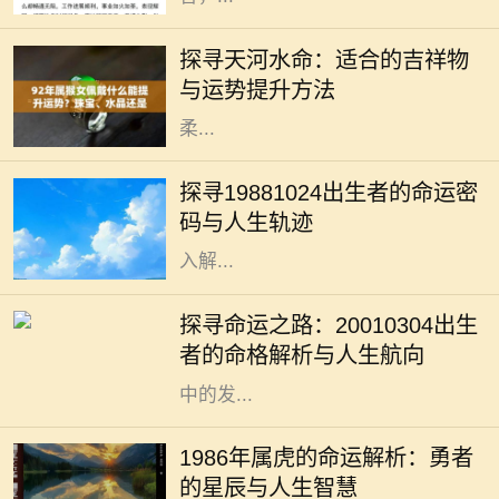
在中华传统文化中，五行理论对人的
命运影响深远，不同的命格对应着不
探寻天河水命：适合的吉祥物
同的性格特点和适合的吉祥物。天河
与运势提升方法
水命，作为五行命格的一种，代表着
柔...
每一个出生日期都蕴含着特定的宇宙
能量，1988年10月24日出生的人，
探寻19881024出生者的命运密
更是承载着独特的命运密码。根据生
码与人生轨迹
肖、五行和星象的分析，我们可以深
入解...
每个人的出生日期都带有独特的能
量，2001年3月4日出生者的命格同
探寻命运之路：20010304出生
样充满神秘和可能性。根据中国传统
者的命格解析与人生航向
命理学，这一日出生的人在他们一生
中的发...
1986年出生的属虎人，属于丙寅年，
丙火之年使得这一年出生的虎年人性
1986年属虎的命运解析：勇者
格外向、热情，充满活力。他们天生
的星辰与人生智慧
具有领导能力，勇敢无畏，善于探索