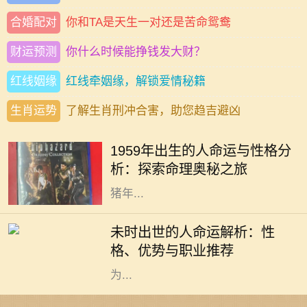
合婚配对
你和TA是天生一对还是苦命鸳鸯
财运预测
你什么时候能挣钱发大财？
红线姻缘
红线牵姻缘，解锁爱情秘籍
生肖运势
了解生肖刑冲合害，助您趋吉避凶
每个人的命运都与其出生年份密切相
关，尤其是在中国传统文化中，命理
1959年出生的人命运与性格分
学以其独特的视角解析人生轨迹。
析：探索命理奥秘之旅
1959年出生的人，属于中国农历的土
猪年...
在中国传统文化中，出生的时辰被认
为对一个人的命运有着重要的影响。
未时出世的人命运解析：性
未时，即今天的下午1点到3点，是一
格、优势与职业推荐
个富有意义的时刻。未时对应的地支
为...