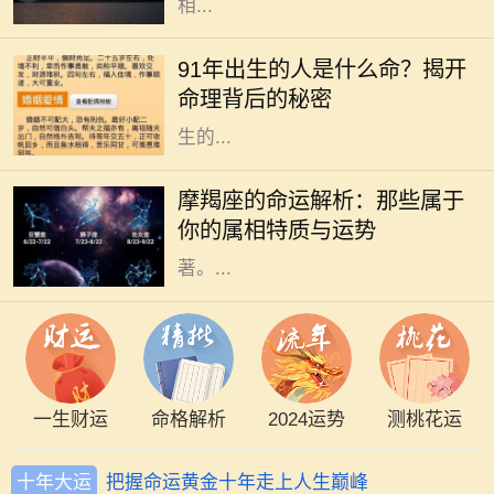
相...
在中国传统的命理学中，出生年份常
常被视为一个人命运的重要标志。
91年出生的人是什么命？揭开
1991年作为农历的羊年，其命格特征
命理背后的秘密
与性格特点备受关注。那么，91年出
生的...
摩羯座，作为十二星座中的代表之
一，拥有稳定、务实和坚韧的个性特
摩羯座的命运解析：那些属于
征。出生在12月22日至1月19日之间
你的属相特质与运势
的人，其命运受摩羯座的影响尤为显
著。...
一生财运
命格解析
2024运势
测桃花运
十年大运
把握命运黄金十年走上人生巅峰