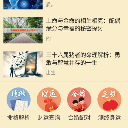
质。...
在中国传统命理学中，五行学说是理
解人与人之间关系的重要工具。土命
土命与金命的相生相克：配偶
与金命的结合，不仅仅是一种命理组
缘分与幸福的秘密探讨
合，更是深藏着生活哲学和感情智慧
的...
在中国的传统文化中，每个人的命理
都受到出生年份、属相等因素的影
三十六属猪者的命理解析：勇
响，而属猪的人更是以其独特的性格
敢与智慧并存的一生
和命运而备受关注。特别是三十六年
出生...
命格解析
财运查询
合婚配对
测终身运