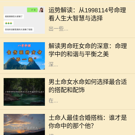
解一个人一生运势的重要方式。
运势解读：从1998114号命理
1998114号命，代表了特定的生辰八
看人生大智慧与选择
字组合，透过其分析，我们能够解析
出一些...
在中国传统命理学中，男女命的旺相
与否不仅关乎个人的命运，也与家
解读男命旺女命的深意：命理
庭、事业等各方面有着密切的关系。
学中的和谐与平衡之美
特别是“男命旺女命”的说法，蕴藏着
深...
在命理学中，五行理论是一个非常重
要的概念。每个人的出生日期都会对
男土命女水命如何选择最合适
应到五行金木水火土中的一种或几种
的搭配和配饰
属性。男土命与女水命的组合，虽然
在...
在五行属性中，土命人依赖于大地的
稳定与包容，象征着踏实和稳重。对
土命人最佳合婚搭档：谁才是
于土命人来说，选择合适的伴侣不仅
你命中的那个他？
是一种情感的需求，更是从五行相生