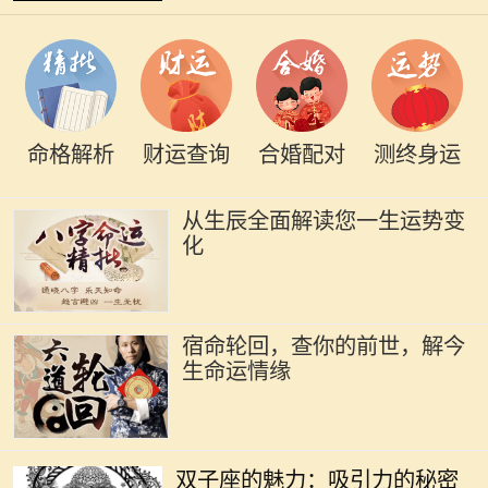
命格解析
财运查询
合婚配对
测终身运
从生辰全面解读您一生运势变
化
宿命轮回，查你的前世，解今
生命运情缘
双子座是个富有魅力的星座，生于5
月21日至6月20日之间的双子们，凭
双子座的魅力：吸引力的秘密
借其机智与灵活的个性，成为社交场