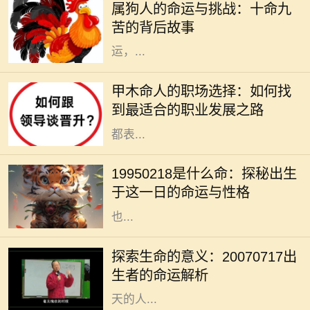
属狗人的命运与挑战：十命九
然而，许多人并不知道的是，属狗的
苦的背后故事
命人常常面临着“十命九苦”的命
运，...
在古老的命理学中，甲木是五行之
一，象征着生机、成长和发展。甲木
甲木命人的职场选择：如何找
命的人如同春天的树木，充满了生命
到最适合的职业发展之路
力和创造力。他们在人际关系中通常
都表...
在中国传统文化中，八字命理被视为
解读一个人命运的重要工具。1995年
19950218是什么命：探秘出生
2月18日出生的人，正好是在农历正
于这一日的命运与性格
月初十，这一天在五行八字中的影响
也...
在我们的人生旅程中，每个生命的诞
生都注定有其独特的意义与使命。
探索生命的意义：20070717出
20070717这个特殊的日期，隐含着
生者的命运解析
丰富的数字哲学，昭示着出生在这一
天的人...