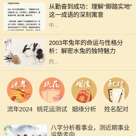
从勤奋到成功：理解“脚踏实地”
断奋斗的过程。在这个过程中，许多
这一成语的深刻寓意
成语成为我们学习和生活的指南。其
中...
2003年是农历的兔年，而根据中国五
行命理学，这一年出生的人属于“水
2003年兔年的命运与性格分
兔”。水兔的特性受水的影响，个性
析：解密水兔的独特魅力
温和、灵活多变，给人一种温润如玉
的...
流年2024
桃花运测试
姻缘分析
姓名配对
八字分析看事业，测近期事业
运势走向