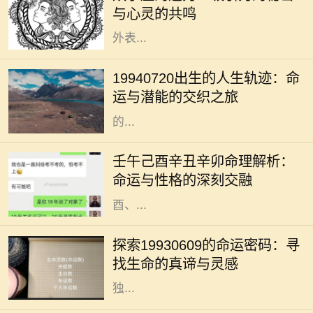
与心灵的共鸣
合的明星。他们的吸引力不单来源于
外表...
在众多的出生日期中，1994年7月20
日这一日具有其独特的意义。对于这
19940720出生的人生轨迹：命
一日出生的人来说，他们的命运似乎
运与潜能的交织之旅
注定要与众不同。每个人都希望自己
的...
在浩瀚的命理学中，五行八字被视为
解读一个人命运的重要工具。不同的
壬午己酉辛丑辛卯命理解析：
命格拥有各自独特的性格特征与运势
命运与性格的深刻交融
走向。今天，我们将针对壬午、己
酉、...
四季更迭，岁月如梭，人生轨迹中总
有一些命运的节点，让我们不得不回
探索19930609的命运密码：寻
望过往，反思前行。在这个多元化的
找生命的真谛与灵感
时代，每一个出生日期都似乎蕴藏着
独...
在人生的旅途中，成功往往不是一蹴
而就的事情，而是一个不断努力、不