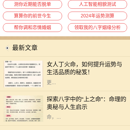
测你近期能否脱单
人工智能相貌测试
算算你的前世今生
2024年运势测算
帮你调和恋情婚姻
领取我的八字姻缘分析
最新文章
在中国传统命理学中，丁火命代表了
热情、温暖和灵动。对于女人来说，
女人丁火命，如何提升运势与
丁火命的特质使她们充满了活力和魅
生活品质的秘笈！
力。但是，要想在生活和事业中实现
更...
在中国传统命理学中，每个人的出生
时刻可以用八字来描述，而八字又可
探索八字中的“上之命”：命理的
以分为多种命格，其中“上之命”便是
奥秘与人生启示
一种颇具神秘色彩的命格。上之
命，...
在中国传统文化中，属狗的人常常被
描绘为忠诚正直、勇敢无畏的形象。