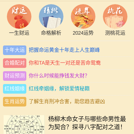
一生财运
命格解析
2024运势
测桃花运
十年大运
把握命运黄金十年走上人生巅峰
合婚配对
你和TA是天生一对还是苦命鸳鸯
财运预测
你什么时候能挣钱发大财？
红线姻缘
红线牵姻缘，解锁爱情秘籍
生肖运势
了解生肖刑冲合害，助您趋吉避凶
在中国传统文化中，八字命理一直占
据着重要地位。尤其是对于男女配对
杨柳木命女子与哪些命男性最
的研究，更是深入人心。杨柳木命的
为契合？探寻八字配对之道！
女性独特而柔和，她们如同春天的柳