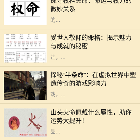
探寻权科夹命：命运与权力的
中不可分割的两部分。权科夹命是一
微妙关系
个不常被提及的概念，但其所蕴含
的...
在这个复杂多变的世界中，总有一些
人因为其独特的人格魅力和卓越的成
受世人敬仰的命格：揭示魅力
就而受到世人的敬仰。他们的命格似
与成就的秘密
乎与生俱来就散发着一种独特的光
芒，...
在电子游戏历史上，少数几款作品能
够在玩家心中留下如此深刻的印记，
探秘“半条命”：在虚拟世界中塑
而《半条命》便是其中之一。这款由
造传奇的游戏影响力
Valve公司开发的第一人称射击游
戏，...
在命理学中，"山头火命"是指八字命
盘中五行属火的一种特定类型，具有
山头火命佩戴什么属性，助你
独特的特征和运势表现。对于山头火
运势大提升！
命的人来说，如何选择适合的佩戴物
品...