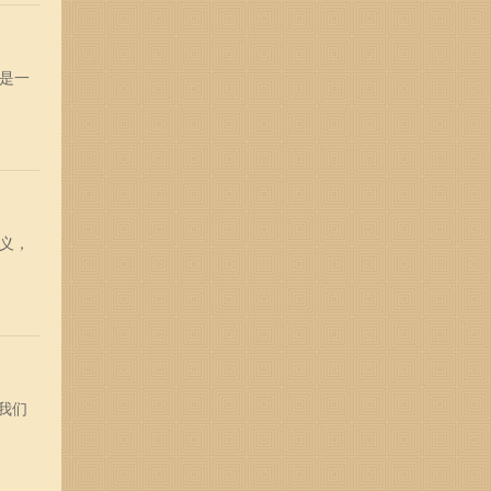
是一
义，
我们