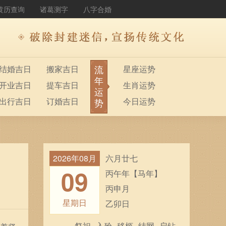
黄历查询
诸葛测字
八字合婚
流
结婚吉日
搬家吉日
星座运势
年
开业吉日
提车吉日
生肖运势
运
出行吉日
订婚吉日
今日运势
势
2026年08月
六月廿七
09
丙午年【马年】
丙申月
星期日
乙卯日
祭祀
入殓
移柩
结网
启钻