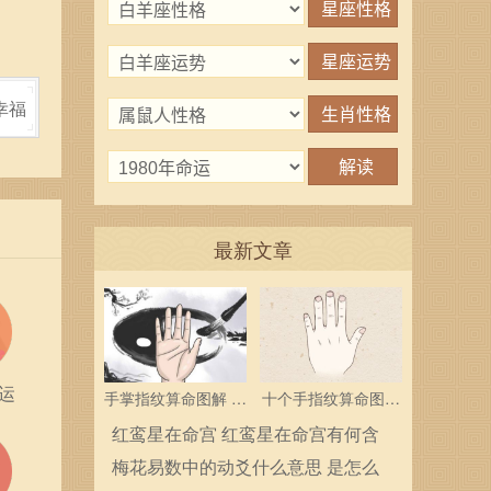
幸福
最新文章
运
手掌指纹算命图解 三
十个手指纹算命图解
个斗多为中层领导
分析指纹算命是什么
红鸾星在命宫 红鸾星在命宫有何含
义
梅花易数中的动爻什么意思 是怎么