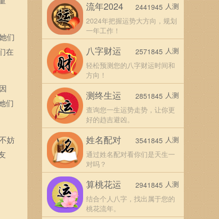
重
流年2024
人测
2441945
2024年把握运势大方向，规划
一年工作！
她们
八字财运
人测
们在
2571845
轻松预测您的八字财运时间和
方向！
因
测终生运
人测
2851845
她们
查询您一生运势走势，让你更
好的趋吉避凶。
姓名配对
不妨
人测
3541845
友
通过姓名配对看你们是天生一
对吗？
算桃花运
人测
2941845
结合个人八字，找出属于您的
桃花流年。