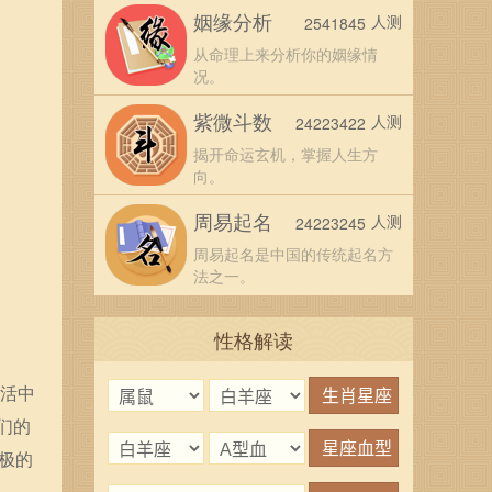
姻缘分析
人测
2541845
从命理上来分析你的姻缘情
况。
紫微斗数
人测
24223422
揭开命运玄机，掌握人生方
向。
周易起名
人测
24223245
周易起名是中国的传统起名方
法之一。
性格解读
生活中
们的
极的