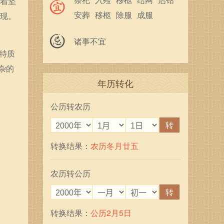
征着坚
安葬
移柩
除服
成服
体现。
馀事勿取
诸事不宜
特质
杂的
年历转化
公历转农历
转
转换结果：
农历冬月廿五
农历转公历
转
转换结果：
公历2月5日