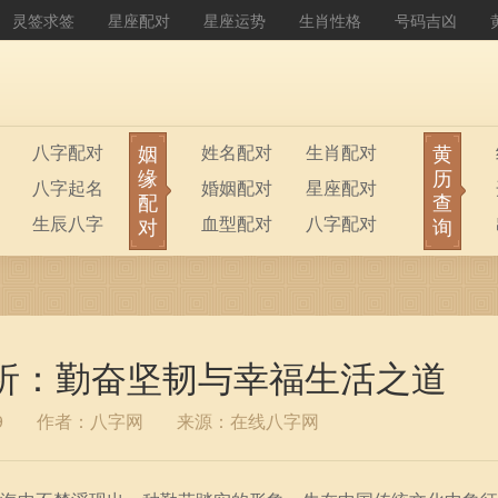
灵签求签
星座配对
星座运势
生肖性格
号码吉凶
姻
黄
八字配对
姓名配对
生肖配对
缘
历
八字起名
婚姻配对
星座配对
配
查
生辰八字
血型配对
八字配对
对
询
八字排盘
公司起名
分析：勤奋坚韧与幸福生活之道
9
作者：八字网
来源：在线八字网