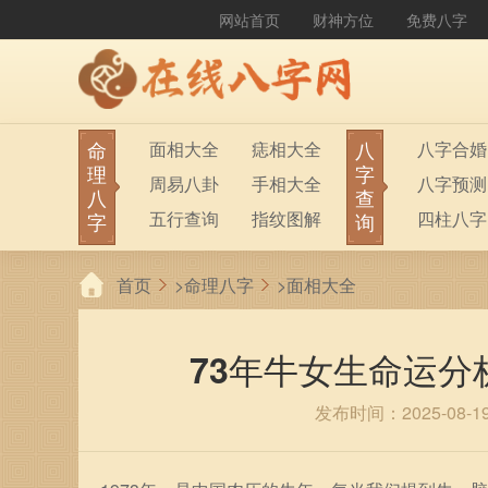
网站首页
财神方位
免费八字
命
八
面相大全
痣相大全
八字合婚
理
字
周易八卦
手相大全
八字预测
八
查
五行查询
指纹图解
四柱八字
字
询
生男生女
称骨算命
六十甲子
首页
>
命理八字
>
面相大全
前世今生
塔罗占卜
八字财运
紫微斗数
梅花易数
73年牛女生命运
发布时间：2025-08-1