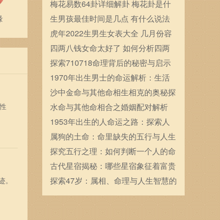
确定的
梅花易数64卦详细解卦 梅花卦是什
缘
么
生男孩最佳时间是几点 有什么说法
虎年2022生男生女表大全 几月份容
易生男宝宝
四两八钱女命太好了 如何分析四两
八钱女命
探索710718命理背后的秘密与启示
1970年出生男士的命运解析：生活
的转折与成长历程
沙中金命与其他命相生相克的奥秘探
性
索
水命与其他命相合之婚姻配对解析
1953年出生的人命运之路：探索人
生的每一个岔口与选择
属狗的土命：命里缺失的五行与人生
的契机
探究五行之理：如何判断一个人的命
格属木？
古代星宿揭秘：哪些星宿象征着富贵
命运
探索47岁：属相、命理与人生智慧的
迹。
交织