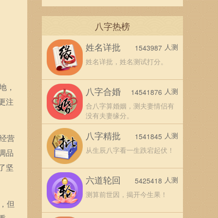
八字热榜
姓名详批
人测
1543987
姓名详批，姓名测试打分。
地，
八字合婚
人测
14541876
更注
合八字算婚姻，测夫妻情侣有
没有夫妻缘分。
八字精批
人测
1541845
经营
从生辰八字看一生跌宕起伏！
调品
了坚
六道轮回
人测
5425418
测算前世因，揭开今生果！
，但