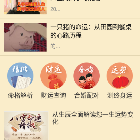
和时间紧密相连。从这个角度出发，
20...
在阳光明媚的午后，农田里传来阵阵
悦耳的叫声，一只肥胖的猪悠然自得
一只猪的命运：从田园到餐桌
地在泥土中打滚。它的生活似乎无忧
的心路历程
无虑，每天享受着阳光、青草和农民
的...
命格解析
财运查询
合婚配对
测终身运
从生辰全面解读您一生运势变
化