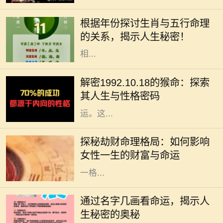
理学中两个重要的元素。每一个生肖
根据年份探讨生肖与五行命理
年都有其独特的五行属性，这不仅影
的关系，揭示人生秘密！
响着个人的性格特征，还与命运息息
相...
在中华文化中，十二生肖不仅仅是一
种标志，更蕴含着丰富的哲学和人生
解密1992.10.18的猴命：探索
智慧。我们今天要探讨的是1992年
其人生与性格密码
10月18日出生的猴命人的性格与命
运。这...
在命理学中，劫财格局常常被视为一
种特殊的命理趋势，尤其对女性而
探秘劫财命理格局：如何影响
言，它不仅影响着她的财富，还深刻
女性一生的财富与命运
影响着她的生活与人际关系。了解这
一格...
在中华文化中，名字不仅承载了父母
的期望和美好寓意，更在某种程度上
通过名字几画看命运，揭示人
与一个人的命运息息相关。特别是名
生秘密的奥秘
字的笔画数，常被认为与其五行属性