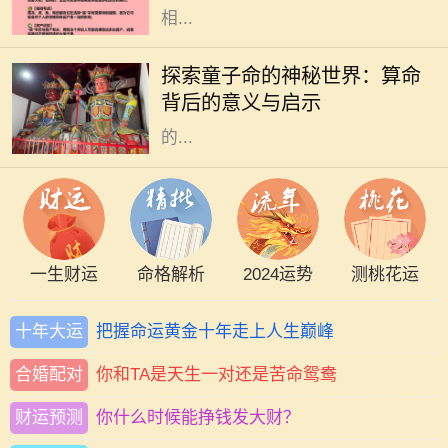
相...
在中国传统文化中，算命是一门古老
而神秘的艺术，涉及到命理、五行、
探索童子命的神秘世界：算命
阴阳等多种哲学原理。童子命，作为
背后的意义与启示
其中的一个重要概念，常常引发人们
的...
一生财运
命格解析
2024运势
测桃花运
十年大运
把握命运黄金十年走上人生巅峰
合婚配对
你和TA是天生一对还是苦命鸳鸯
财运预测
你什么时候能挣钱发大财？