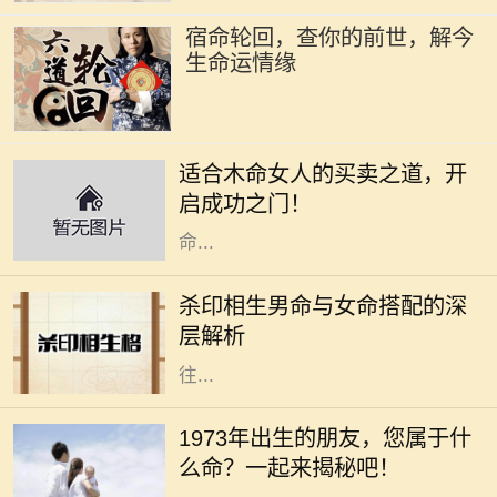
宿命轮回，查你的前世，解今
生命运情缘
木命女人在五行中代表着生机与创造
力，她们通常具有强烈的好奇心和创
适合木命女人的买卖之道，开
造精神，适合从事与艺术、教育、咨
启成功之门！
询等相关的行业。本文将深入探讨木
命...
在命理学中，男女命的搭配一直是一
个重要的话题，尤其是杀印相生的男
杀印相生男命与女命搭配的深
命。这种命格的特点是：杀星有力，
层解析
印绶相生，意味着这个男性的个性往
往...
在中华文化中，每个人的命运都与其
出生的年份、五行和生肖密切相关。
1973年出生的朋友，您属于什
1973年，这个年份不仅是新历史的起
么命？一起来揭秘吧！
点，更是成千上万生命的诞生之年。