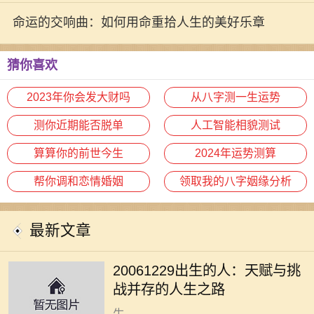
生的契机
命运的交响曲：如何用命重拾人生的美好乐章
猜你喜欢
2023年你会发大财吗
从八字测一生运势
测你近期能否脱单
人工智能相貌测试
算算你的前世今生
2024年运势测算
帮你调和恋情婚姻
领取我的八字姻缘分析
最新文章
在我们的人生旅途中，每个出生日期
都蕴含着独特的命理密码。对于2006
20061229出生的人：天赋与挑
年12月29日出生的人来说，他们的命
战并存的人生之路
运之路充满了挑战与机遇。这一天出