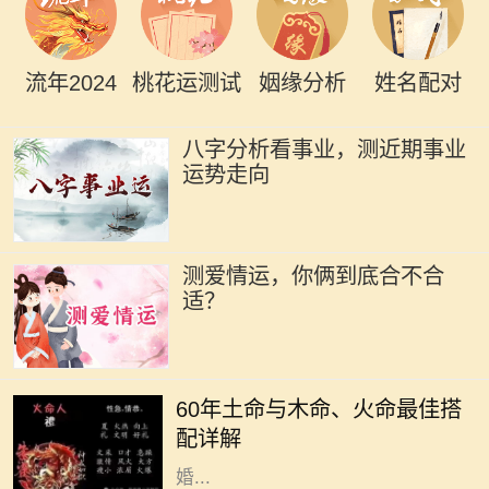
流年2024
桃花运测试
姻缘分析
姓名配对
八字分析看事业，测近期事业
运势走向
测爱情运，你俩到底合不合
适？
在中国传统命理学中，每个人的命格
都是不同的，而土命、木命和火命则
60年土命与木命、火命最佳搭
是常被讨论的一类。这种讨论不仅涉
配详解
及到个人命理，还影响着人际关系、
婚...
在中国传统文化中，生肖和五行是命