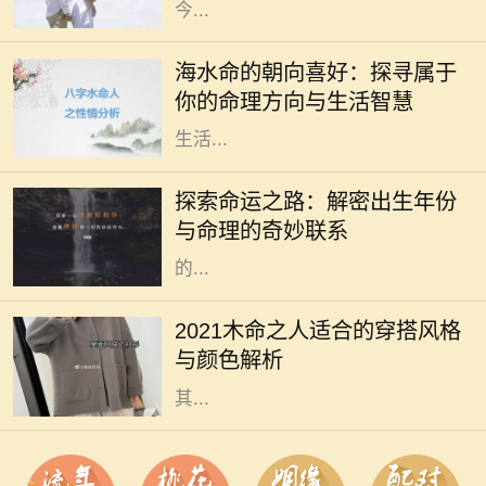
今...
在命理学中，海水命是一种受人喜爱
的命格。它代表着依赖变化与流动的
海水命的朝向喜好：探寻属于
特性，仿佛大海一般，能够包容万
你的命理方向与生活智慧
象，适应环境。而海水命的人在选择
生活...
在中国传统文化中，命理学一直扮演
着重要的角色。古人相信，一个人出
探索命运之路：解密出生年份
生的年份、月份、日期和时辰直接影
与命理的奇妙联系
响着他们的命运。而其中，出生年份
的...
2021年是农历辛丑年，对于木命的人
而言，这一年的穿搭选择直接影响着
2021木命之人适合的穿搭风格
他们的气场与运势。木命属于五行中
与颜色解析
的一种，象征着生长、旺盛与活力，
其...