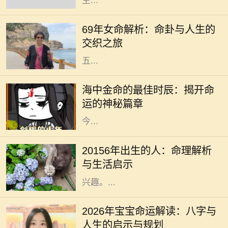
生...
在中国的传统文化中，命理学一直占
据着重要的地位。特别是对于1969年
69年女命解析：命卦与人生的
出生的女性，她们的命卦具有独特的
交织之旅
含义与特点。69年女命，通常属蛇，
五...
在中国传统的命理学中，每个人的命
运都与五行有着密切的关联。海中金
海中金命的最佳时辰：揭开命
命，作为金命的一种，其蕴含的不仅
运的神秘篇章
是金的特性，还有深厚的文化内涵。
今...
在中国传统命理学中，出生年份常常
被视为一个人命运的重要标志。
20156年出生的人：命理解析
20156年，随着时代的变迁，许多人
与生活启示
对这一年份的命理特征产生了浓厚的
兴趣。...
在中华文化中，命理学与八字的研究
一直以来备受关注。每一个新生命的
2026年宝宝命运解读：八字与
降临，都与其出生年份、月份、日期
人生的启示与规划