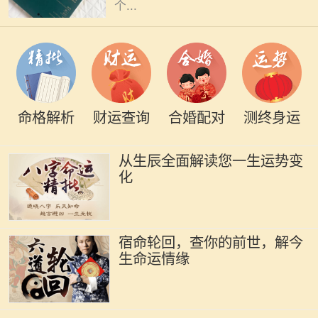
与命运
个...
命格解析
财运查询
合婚配对
测终身运
从生辰全面解读您一生运势变
化
宿命轮回，查你的前世，解今
生命运情缘
在中华文化中，命理学被视为理解人
生的一种重要工具，尤其是在选择伴