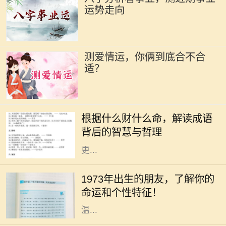
运势走向
测爱情运，你俩到底合不合
适？
在中华文化的浩瀚海洋中，成语作为
语言的瑰宝，蕴含着深刻的道理和智
根据什么财什么命，解读成语
慧。“根据什么财什么命”这一说法，
背后的智慧与哲理
启示我们通过对成语的解读，能够
更...
你是否曾经好奇过，1973年出生的人
究竟有着怎样的命运与个性？在中国
1973年出生的朋友，了解你的
传统命理学中，1973年属于水兔年。
命运和个性特征！
水兔既象征着灵动与智慧，又代表着
温...
人生如梦，命运似水，每个人的生辰