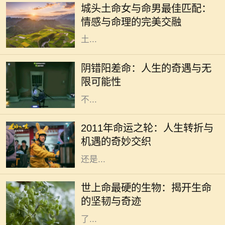
城头土命女与命男最佳匹配：
侣时。城头土命的女性因其沉稳、温
情感与命理的完美交融
和而受到许多人的喜爱。那么，城头
土...
在人生的旅途中，我们或多或少都会
经历一些看似偶然，却又出人意料的
阴错阳差命：人生的奇遇与无
经历。阴错阳差命，这一概念源于生
限可能性
活中那些出乎意料的巧合和误解，它
不...
2011年是一个充满变数和机遇的年
份。在这一年，许多人都经历了巨大
2011年命运之轮：人生转折与
的变化，生活的轨迹可能因此而完全
机遇的奇妙交织
不同。这一年，无论是从事业的发展
还是...
在这个广袤无垠的地球上，生命的形
态千差万别，有些生物如繁星般绚丽
世上命最硬的生物：揭开生命
多彩，而有些则隐藏在隐秘的角落，
的坚韧与奇迹
展现出惊人的生存能力。科学家们为
了...
生活是一场漫长的旅程，每个人都在