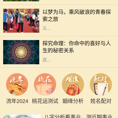
自己的旅途中追寻着梦想。无论是平
以梦为马，乘风破浪的青春探
凡的日常，还是波澜壮阔的冒险，我
索之旅
们都在用自己的方式诠释着梦想的意
义...
在传统的中华文化中，命理学一直是
人们关注的一个重要领域。通过生辰
探究命理：你命中的喜好与人
八字，许多人尝试了解自己的命运，
生的秘密关系
探索人生的喜好和方向。我们常听到
这...
流年2024
桃花运测试
姻缘分析
姓名配对
八字分析看事业，测近期事业