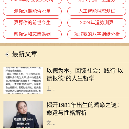
测你近期能否脱单
人工智能相貌测试
算算你的前世今生
2024年运势测算
帮你调和恋情婚姻
领取我的八字姻缘分析
最新文章
在现代社会，人与人之间的关系愈发
复杂，个体在追求物质利益的同时，
以德为本，回馈社会：践行“以
常常忽略了德行的重要性。然而，回
德报德”的人生哲学
望历史，我们不难发现，许多成功人
士...
每个生肖都有其独特的命运和性格特
征，而1981年恰逢辛酉年，属鸡的人
揭开1981年出生的鸡命之谜：
在这一年出生，他们的命运与性格究
命运与性格解析
竟如何呢？作为一种象征，鸡在中国
文...
在中华传统命理中，每个人的命理特