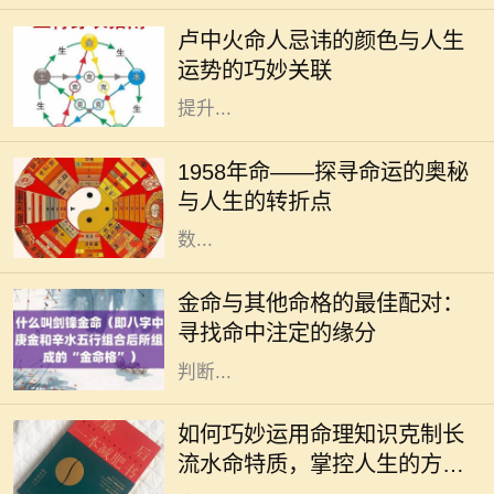
征都与五行、颜色等有着密切的关
卢中火命人忌讳的颜色与人生
系。对于卢中火命的人而言，了解与
运势的巧妙关联
自己命理相关的颜色忌讳，可以帮助
提升...
1958年，对于很多人来说，也许只是
一年，但对于一些特别的个体来说，
1958年命——探寻命运的奥秘
这一年却是命运的转折点。在这一年
与人生的转折点
中，许多事件交织在一起，造就了无
数...
在中国传统命理学中，五行理论将人
的命运与自然的元素紧密相连。金
金命与其他命格的最佳配对：
命，作为五行之一，象征着坚硬、刚
寻找命中注定的缘分
毅与财富。金命的人通常具有出众的
判断...
在中国传统命理学中，长流水命是一
种非常特殊的命格。它象征着无尽的
如何巧妙运用命理知识克制长
流动与变化，给人带来灵活多变的特
流水命特质，掌控人生的方向
质。然而，长期处于这种命格之中，