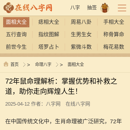
八字
抽签
面相大全
痣相大全
周易八卦
手相大全
五行查询
指纹图解
生男生女
称骨算命
前世今生
塔罗占卜
紫微斗数
梅花易数
首页
>
命理八字
>
面相大全
72年鼠命理解析：掌握优势和补救之
道，助你走向辉煌人生！
2025-04-12 作者：八字网 在线八字网
在中国传统文化中，生肖命理被广泛研究，72年