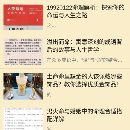
八字都藏着独特的秘密。对于出生于
19920122命理解析：探索你的
1992年1月22日的人来说，他们的命
命运与人生之路
理特征和人生道路又有什么样的特别
之...
在中华文化的浩瀚长河中，成语作为
溢出而命：寓意深刻的成语背
语言的一部分，不仅丰富了我们的表
后的故事与人生哲学
达方式，也蕴藏着深厚的文化底蕴。
在众多成语中，“溢”与“命”的结合...
在中国传统文化中，五行之说深深扎
根于人们的生活与信仰之中。五行分
土命命里缺金的人该佩戴哪些
别是金、木、水、火、土，每一个人
饰品？教你选择优质金饰品！
的命理中都有其主导的元素。有些人
的...
命理学在中国传统文化中占据着重要
的地位，尤其是在婚姻选择上。对于
男火命与婚姻中的命理合适搭
男火命来说，选择合适的命理搭配非
配详解
常关键，这可以影响到感情的和谐与
家...