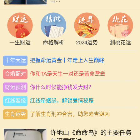
出...
一生财运
命格解析
2024运势
测桃花运
十年大运
把握命运黄金十年走上人生巅峰
合婚配对
你和TA是天生一对还是苦命鸳鸯
财运预测
你什么时候能挣钱发大财？
红线姻缘
红线牵姻缘，解锁爱情秘籍
生肖运势
了解生肖刑冲合害，助您趋吉避凶
许地山是一位杰出的作家，他的作品
深深影响了中国现代文学。其中，
许地山《命命鸟》的主要任务
《命命鸟》是一部引人注目的小说，