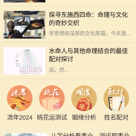
在中国古老的命理文化中，“东施”和
探寻东施西四命：命理与文化
“西四命”这两个概念常常引起人们的
的奇妙交织
好奇。这些术语背后蕴藏着丰富的哲
学思想和深厚的文化底蕴，今天我...
水命的人在五行中象征着智慧与流
动，具有灵活应变的特性。他们通常
水命人与其他命理结合的最佳
性情温和，富有同情心，善于倾听与
配对探讨
理解他人，因此在社交圈中颇受欢
迎。然...
流年2024
桃花运测试
姻缘分析
姓名配对