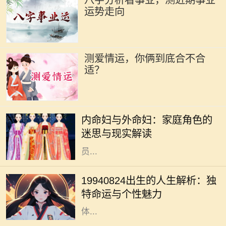
八字分析看事业，测近期事业
运势走向
测爱情运，你俩到底合不合
适？
在中国传统文化中，家庭的结构和成
员的角色有着深厚的历史渊源。内命
内命妇与外命妇：家庭角色的
妇与外命妇两个概念，时常引发人们
迷思与现实解读
的思考与讨论。它们不仅仅是家庭成
员...
1994年8月24日，许多人在这个时刻
降生，承载着独特的命运与个性。这
19940824出生的人生解析：独
一天，由于其日期的特殊性，赋予了
特命运与个性魅力
出生在这一天的人成为不同寻常的个
体...
在浩瀚的中华文化中，易经作为一部