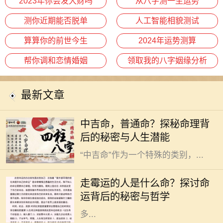
2023年你会发大财吗
从八字测一生运势
测你近期能否脱单
人工智能相貌测试
算算你的前世今生
2024年运势测算
帮你调和恋情婚姻
领取我的八字姻缘分析
最新文章
在中国传统命理学中，人们常常将自
中吉命，普通命？探秘命理背
己的命运与生辰八字联系在一起，其
后的秘密与人生潜能
中“吉”和“凶”是最为常见的分类。而
“中吉命”作为一个特殊的类别，...
在我们的生活中，总会遇到一些人，
他们似乎总是与霉运相伴，无论是事
走霉运的人是什么命？探讨命
业、感情还是健康，似乎都在不断遭
运背后的秘密与哲学
遇挫折和不顺。这样的现象引发了许
多...
在这个快节奏的时代，爱情似乎变得