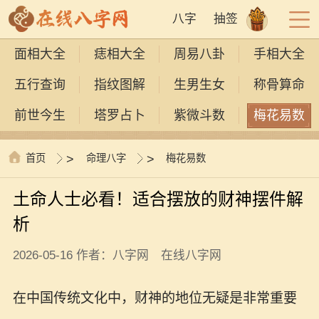
八字
抽签
面相大全
痣相大全
周易八卦
手相大全
五行查询
指纹图解
生男生女
称骨算命
前世今生
塔罗占卜
紫微斗数
梅花易数
首页
>
命理八字
>
梅花易数
土命人士必看！适合摆放的财神摆件解
析
2026-05-16 作者：八字网 在线八字网
在中国传统文化中，财神的地位无疑是非常重要