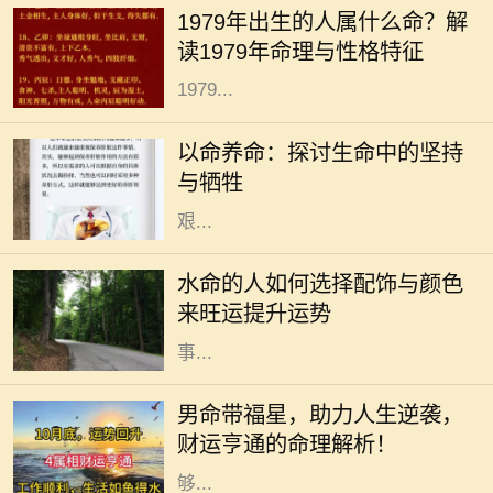
1979年出生的人属什么命？解
期望与生活的智慧。尤其是生肖对命
读1979年命理与性格特征
理的影响更是让不少人颇感兴趣。
1979...
在我们生活的每一天，“以命养命”这
个词汇时常萦绕在心头。然而，它的
以命养命：探讨生命中的坚持
深入含义并不只是字面上的理解，而
与牺牲
是包涵了我们在生活中所要面对的
艰...
在中国传统命理中，水命的人通常具
有聪明机智、适应力强的个性特征。
水命的人如何选择配饰与颜色
不过，适当的配饰和颜色能进一步增
来旺运提升运势
强水命人的运势，帮助他们在生活和
事...
在传统的命理学说中，男命带福星被
认为是一种吉祥的命格，这种命格的
男命带福星，助力人生逆袭，
人往往能够在生活中享受到许多意想
财运亨通的命理解析！
不到的好运和福气。福星是指那些能
够...