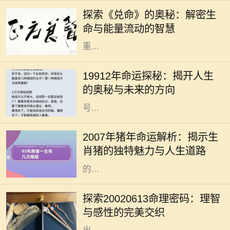
经典之作，不仅传承了千年智慧，更
探索《兑命》的奥秘：解密生
为我们提供了洞察生活与生命的独特
命与能量流动的智慧
视角。其中，《兑命》作为易经中的
重...
在我们的生命旅程中，许多人常常会
好奇自己命运的轨迹以及未来的走
19912年命运探秘：揭开人生
向，而“19912年”这一数字又代表着
的奥秘与未来的方向
什么呢？它可能是一个深奥的命理符
号...
生肖猪是中国传统文化中的一种重要
象征，与其相关的命运常常引发广泛
2007年猪年命运解析：揭示生
的讨论。2007年是猪年，而出生于这
肖猪的独特魅力与人生道路
一年的朋友们，常常被认为拥有独特
的...
命理学，无论在古代还是现代，都给
人们提供了一种解读自身性格与命运
探索20020613命理密码：理智
的方式。在这其中，出生日期的解读
与感性的完美交织
是一个重要的环节。2002年6月13日