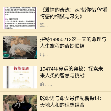
越来越稀薄。然而，在某些情感的角
《爱情的奇迹：从“惜你惜命”看
落，却依旧有一种深沉而细腻的情感
情感的细腻与深刻》
在悄然滋长。那就是“惜你惜命”。
这...
在命理学中，每个人的生日都承载着
独特的命运密码。1995年2月13日，
探秘19950213这一天的命理与
这一天的出生者往往被认为拥有丰富
人生旅程的奇妙联结
的内在潜能与无限的可能性。那么，
出...
19474年，这一神秘的年份似乎充满
了无尽的可能性与挑战。对于每一个
19474年命运的奥秘：探索未
生命而言，命运从来没有固定的答
来人类的智慧与挑战
案。在这未来的年代间，人们所经历
的，...
在中华传统命理学中，命理不仅可以
影响一个人的性格和命运，还可以影
乾命男与命女最佳配偶探讨：
响其与他人的相处和和谐程度。尤其
天地人和的理想组合
是夫妻之间的配合，更是影响生活幸