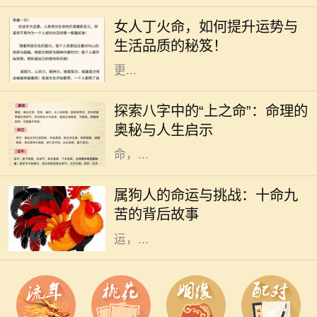
热情、温暖和灵动。对于女人来说，
女人丁火命，如何提升运势与
丁火命的特质使她们充满了活力和魅
生活品质的秘笈！
力。但是，要想在生活和事业中实现
更...
在中国传统命理学中，每个人的出生
时刻可以用八字来描述，而八字又可
探索八字中的“上之命”：命理的
以分为多种命格，其中“上之命”便是
奥秘与人生启示
一种颇具神秘色彩的命格。上之
命，...
在中国传统文化中，属狗的人常常被
描绘为忠诚正直、勇敢无畏的形象。
属狗人的命运与挑战：十命九
然而，许多人并不知道的是，属狗的
苦的背后故事
命人常常面临着“十命九苦”的命
运，...