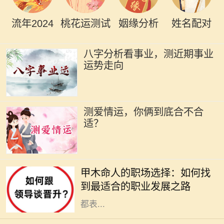
流年2024
桃花运测试
姻缘分析
姓名配对
八字分析看事业，测近期事业
运势走向
测爱情运，你俩到底合不合
适？
在古老的命理学中，甲木是五行之
一，象征着生机、成长和发展。甲木
甲木命人的职场选择：如何找
命的人如同春天的树木，充满了生命
到最适合的职业发展之路
力和创造力。他们在人际关系中通常
都表...
在中国传统文化中，八字命理被视为
解读一个人命运的重要工具。1995年