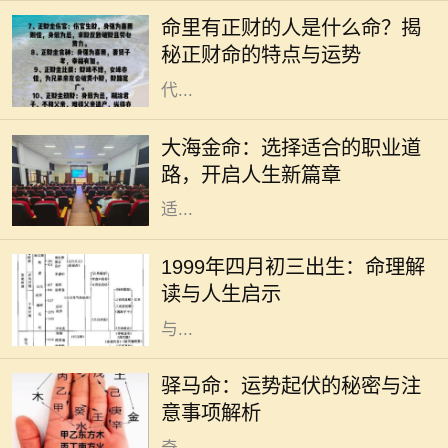
分析个人的生辰八字来解读一个人的
命里有正财的人是什么命？揭
命运与性格。在众多命理特征中，正
秘正财命的特点与运势
财命备受关注。正财作为一种命格，
代...
在中国传统命理学中，每个人的命运
与五行有着密切的联系。大海金命，
大海金命：选择适合的职业道
象征着广阔与坚韧，适合在多变、开
路，开启人生新篇章
放的行业中发挥自己的才华。选择合
适...
在中国传统文化中，命理学被视为一
种重要的研究方式，通过分析个人的
1999年四月初三出生：命理解
出生时间以预测其命运走向。1999年
读与人生启示
四月初三出生的人，随着五行的变化
与...
驿马命，这个源自于中国传统命理学
的概念，意味着一个人命中有驿马星
驿马命：运势起伏的秘密与注
相伴，通常与流动、变迁、出行紧密
意事项解析
相关。许多人可能对这一命理产生好