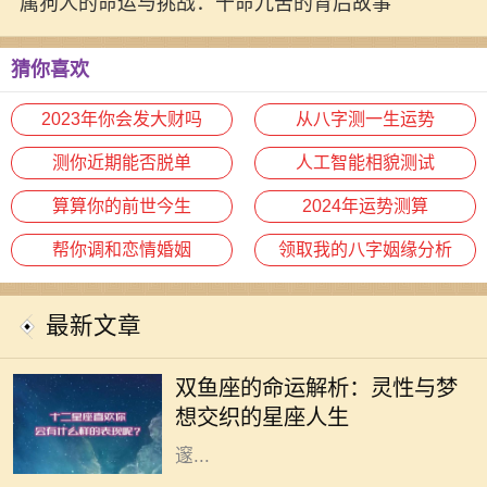
属狗人的命运与挑战：十命九苦的背后故事
猜你喜欢
2023年你会发大财吗
从八字测一生运势
测你近期能否脱单
人工智能相貌测试
算算你的前世今生
2024年运势测算
帮你调和恋情婚姻
领取我的八字姻缘分析
最新文章
双鱼座，作为十二星座中的最后一个
星座，象征着无尽的灵性与感性。双
双鱼座的命运解析：灵性与梦
鱼座的人通常极具同情心，对周围人
想交织的星座人生
的情感极为敏感，他们像海洋一般深
邃...
命理学是古老而智慧的学问，它通过