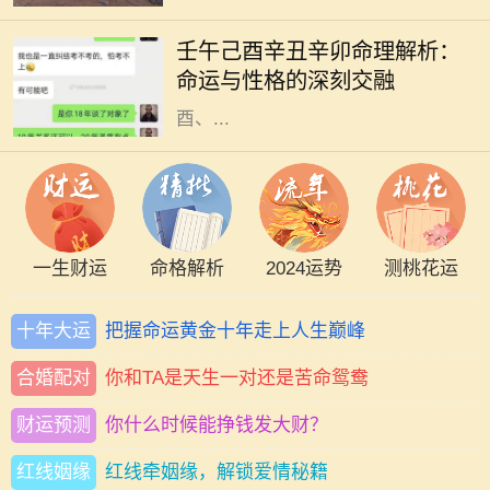
解读一个人命运的重要工具。不同的
壬午己酉辛丑辛卯命理解析：
命格拥有各自独特的性格特征与运势
命运与性格的深刻交融
走向。今天，我们将针对壬午、己
酉、...
一生财运
命格解析
2024运势
测桃花运
十年大运
把握命运黄金十年走上人生巅峰
合婚配对
你和TA是天生一对还是苦命鸳鸯
财运预测
你什么时候能挣钱发大财？
红线姻缘
红线牵姻缘，解锁爱情秘籍