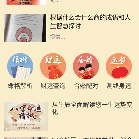
奇...
成语是汉语言文化的瑰宝，它不仅凝
聚了丰富的历史和哲理，还反映了古
根据什么会什么命的成语和人
人的智慧和人生观。在我们的生活
生智慧探讨
中，各种巧妙的成语常常能够给我们
提供...
命格解析
财运查询
合婚配对
测终身运
从生辰全面解读您一生运势变
化