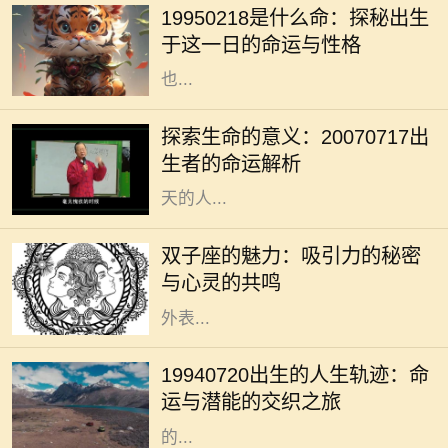
19950218是什么命：探秘出生
2月18日出生的人，正好是在农历正
于这一日的命运与性格
月初十，这一天在五行八字中的影响
也...
在我们的人生旅程中，每个生命的诞
生都注定有其独特的意义与使命。
探索生命的意义：20070717出
20070717这个特殊的日期，隐含着
生者的命运解析
丰富的数字哲学，昭示着出生在这一
天的人...
双子座是个富有魅力的星座，生于5
月21日至6月20日之间的双子们，凭
双子座的魅力：吸引力的秘密
借其机智与灵活的个性，成为社交场
与心灵的共鸣
合的明星。他们的吸引力不单来源于
外表...
在众多的出生日期中，1994年7月20
日这一日具有其独特的意义。对于这
19940720出生的人生轨迹：命
一日出生的人来说，他们的命运似乎
运与潜能的交织之旅
注定要与众不同。每个人都希望自己
的...
在浩瀚的命理学中，五行八字被视为