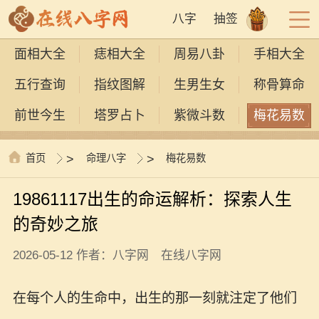
八字
抽签
面相大全
痣相大全
周易八卦
手相大全
五行查询
指纹图解
生男生女
称骨算命
前世今生
塔罗占卜
紫微斗数
梅花易数
首页
>
命理八字
>
梅花易数
19861117出生的命运解析：探索人生
的奇妙之旅
2026-05-12 作者：八字网 在线八字网
在每个人的生命中，出生的那一刻就注定了他们