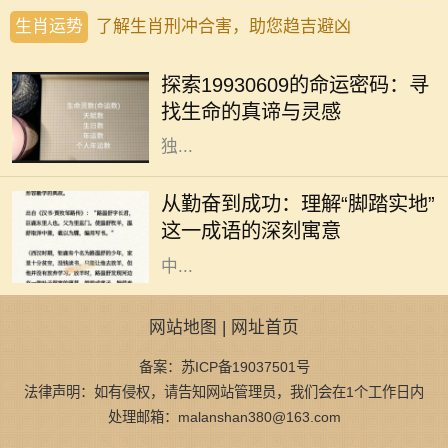
生肖运势
了解生肖刑冲合害，助您趋吉避凶
四季更迭，岁月如梭，人生轨迹中总
有一些命运的节点，让我们不得不回
探索19930609的命运密码：寻
望过往，反思前行。在这个多元化的
找生命的真谛与灵感
时代，每一个出生日期都似乎蕴藏着
独...
在人生的旅途中，成功往往不是一蹴
而就的事情，而是一个不断努力、不
从勤奋到成功：理解“脚踏实地”
断奋斗的过程。在这个过程中，许多
这一成语的深刻寓意
成语成为我们学习和生活的指南。其
中...
网站地图
|
网址首页
备案：苏ICP备19037501号
法律声明：如有侵权，请告知网站管理员，我们会在1个工作日内
处理邮箱：malanshan380@163.com