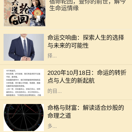
宿命轮回，查你的前世，解今
生命运情缘
在这个快节奏的时代，许多人常常感
到迷茫，甚至对未来充满了担忧。电
命运交响曲：探索人生的选择
影《命运交响曲》通过一段跌宕起伏
与未来的可能性
的故事，引导观众深入思考人生的选
择...
2020年10月18日，作为一个看似普
通的日子，却在不知不觉中成了许多
2020年10月18日：命运的转折
人生活的转折点。在这个时代高速发
点与人生的新起航
展的背景下，我们总是忙于追逐眼前
的目...
在现代社会，股市作为一种重要的投
资方式，吸引了越来越多的人参与。
命格与财富：解读适合炒股的
然而，炒股不仅仅是简单地买入和卖
命理之道
出，更是与个人的命理息息相关。许
多...
在中国传统命理学中，丁火命代表了