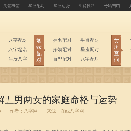
灵签求签
星座配对
星座运势
生肖性格
号码吉凶
姻
黄
八字配对
姓名配对
生肖配对
缘
历
八字起名
婚姻配对
星座配对
配
查
生辰八字
血型配对
八字配对
对
询
八字排盘
公司起名
解五男两女的家庭命格与运势
8
作者：八字网
来源：在线八字网