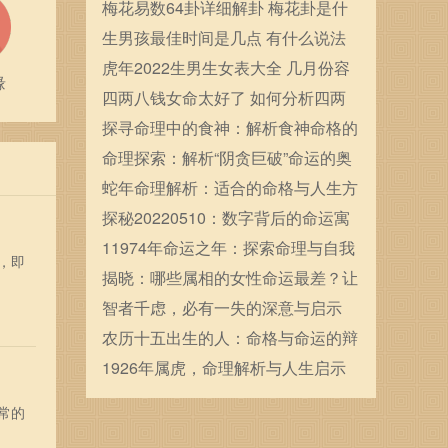
确定的
梅花易数64卦详细解卦 梅花卦是什
么
生男孩最佳时间是几点 有什么说法
虎年2022生男生女表大全 几月份容
缘
易生男宝宝
四两八钱女命太好了 如何分析四两
八钱女命
探寻命理中的食神：解析食神命格的
魅力与秘密
命理探索：解析“阴贪巨破”命运的奥
秘与启示
蛇年命理解析：适合的命格与人生方
向探讨
探秘20220510：数字背后的命运寓
意与人生启示
11974年命运之年：探索命理与自我
，即
发展的奥秘
揭晓：哪些属相的女性命运最差？让
我们一探究竟！
智者千虑，必有一失的深意与启示
农历十五出生的人：命格与命运的辩
证关系
1926年属虎，命理解析与人生启示
常的