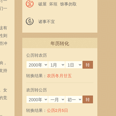
讨一
破屋
坏垣
馀事勿取
们一
诸事不宜
这有
性则
年历转化
些冲
公历转农历
响，
转
支持
转换结果：
农历冬月廿五
。女
农历转公历
的竞
转
转换结果：
公历2月5日