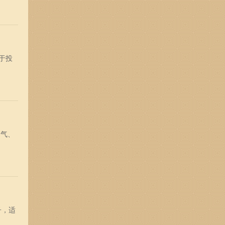
于投
勇气、
子，适