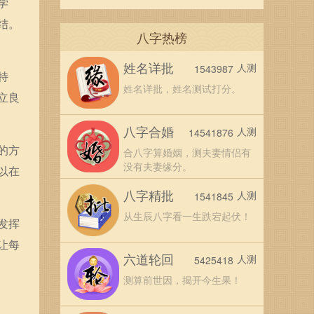
学
结。
八字热榜
姓名详批
人测
1543987
特
姓名详批，姓名测试打分。
立良
八字合婚
人测
14541876
的方
合八字算婚姻，测夫妻情侣有
没有夫妻缘分。
以在
八字精批
人测
1541845
从生辰八字看一生跌宕起伏！
发挥
让每
六道轮回
人测
5425418
测算前世因，揭开今生果！