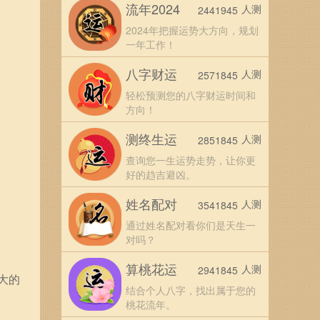
流年2024
人测
2441945
2024年把握运势大方向，规划
一年工作！
八字财运
人测
2571845
轻松预测您的八字财运时间和
方向！
测终生运
人测
2851845
查询您一生运势走势，让你更
好的趋吉避凶。
姓名配对
人测
3541845
通过姓名配对看你们是天生一
对吗？
算桃花运
人测
2941845
大的
结合个人八字，找出属于您的
桃花流年。