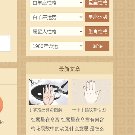
最新文章
手掌指纹算命图解 三
十个手指纹算命图解
个斗多为中层领导
分析指纹算命是什么
红鸾星在命宫 红鸾星在命宫有何含
运
义
梅花易数中的动爻什么意思 是怎么