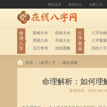
网站首页
财神方位
免费八字
命
八
面相大全
痣相大全
八字合婚
理
字
周易八卦
手相大全
八字预测
八
查
五行查询
指纹图解
四柱八字
字
询
生男生女
称骨算命
六十甲子
首页
>
命理八字
>
梅花易数
前世今生
塔罗占卜
八字财运
紫微斗数
梅花易数
命理解析：如何理
发布时间：2025-04-1