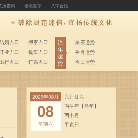
黄历查询
诸葛测字
八字合婚
流
结婚吉日
搬家吉日
星座运势
年
开业吉日
提车吉日
生肖运势
运
出行吉日
订婚吉日
今日运势
势
2026年08月
六月廿六
08
丙午年【马年】
丙申月
星期六
甲寅日