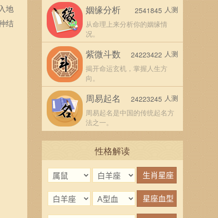
入地
姻缘分析
人测
2541845
种结
从命理上来分析你的姻缘情
况。
紫微斗数
人测
24223422
揭开命运玄机，掌握人生方
向。
周易起名
人测
24223245
周易起名是中国的传统起名方
法之一。
性格解读