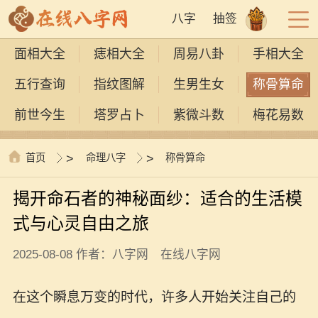
八字
抽签
面相大全
痣相大全
周易八卦
手相大全
五行查询
指纹图解
生男生女
称骨算命
前世今生
塔罗占卜
紫微斗数
梅花易数
首页
>
命理八字
>
称骨算命
揭开命石者的神秘面纱：适合的生活模
式与心灵自由之旅
2025-08-08 作者：八字网 在线八字网
在这个瞬息万变的时代，许多人开始关注自己的