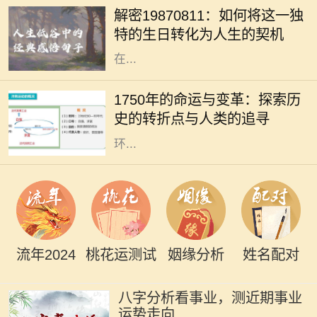
解密19870811：如何将这一独
日出生的人士，有着独特的命格，这
特的生日转化为人生的契机
不仅影响着性格、人际关系，还有潜
在...
1750年是一个重要的历史节点，它标
志着人类社会在工业化、科学和文化
1750年的命运与变革：探索历
等多个领域的变革。从农业社会向工
史的转折点与人类的追寻
业社会的转变，折射出人类对生活及
环...
流年2024
桃花运测试
姻缘分析
姓名配对
八字分析看事业，测近期事业
运势走向