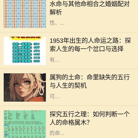
水命与其他命相合之婚姻配对
尤其是在婚姻配对上更是被广泛探
解析
讨。水命，作为五行之一，具有流动
性、...
人生是一条充满选择与可能的道路，
但有些出生年份的人似乎有着更独特
1953年出生的人命运之路：探
的旅程。1953年出生的人，正如流淌
索人生的每一个岔口与选择
在历史长河中的一朵浪花，以他们特
有...
每个人的命里都有独特的五行特征，
而属狗的土命则是一种富暖而稳重的
属狗的土命：命里缺失的五行
存在。属狗的人忠诚、守信，代表着
与人生的契机
信任与友善。然而，在命理中，土命
可...
在中国传统文化中，五行学说是一个
非常重要的哲学体系。五行分别是
探究五行之理：如何判断一个
金、木、水、火、土，每一种元素都
人的命格属木？
与自然界的现象紧密相连，影响着人
的命...