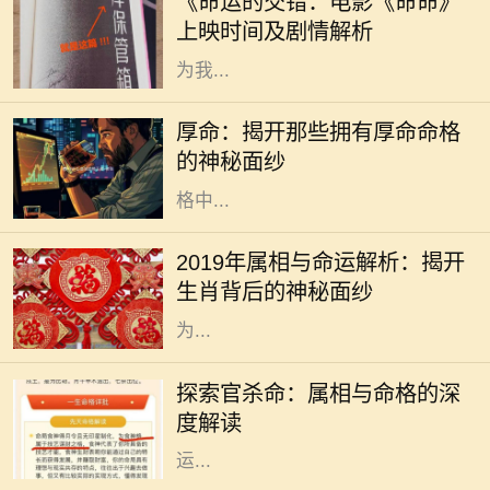
《命运的交错：电影《命命》
中，备受期待的《命命》即将于近日
上映时间及剧情解析
上映，这部充满悬念与情感的电影将
为我...
在中国传统文化中，命格一直是一个
令人着迷且神秘的话题。无论是算
厚命：揭开那些拥有厚命命格
命、风水，还是命理学，都是我们探
的神秘面纱
索未来和命运的工具。而在众多的命
格中...
2019年是中国农历的己亥年，亥年对
应的属相是猪。猪在中华文化中象征
2019年属相与命运解析：揭开
着财富与好运，常常被认为是富裕与
生肖背后的神秘面纱
幸福的象征。猪年出生的人通常被视
为...
在中国传统文化中，命理学是一门博
大精深的学问，其中属相与命格的关
探索官杀命：属相与命格的深
系尤为引人注目。官杀命，作为一种
度解读
特定的命格，常常和成功、权威、财
运...