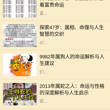
着富贵命运
迹和命运起伏的工具。尤其是那些与
富...
在中国传统文化中，生肖和命理学是
深受人们关注的主题。它们不仅关系
探索47岁：属相、命理与人生
到个人的性格与命运，还与人生的走
智慧的交织
向息息相关。今天，我们将深入探讨
47...
在中国传统文化中，生肖被认为与个
人的命运有着密切的关系。1982年属
9982年属狗人的命运解析与人
狗的人，正如生肖所示，忠诚、聪慧
生建议
且责任心强。他们的性格特征使得他
们...
在中国传统文化中，生肖不仅仅是一
个出生年份的标识，更是与命运、性
2013年属蛇之人：命运与性格
格息息相关的一种符号。2013年是蛇
的深度解析与人生启示
年，属蛇的人往往被认为是智慧与敏
锐...
在中国文化中，出生日期常常被用作
命理分析的重要依据。1987年8月11