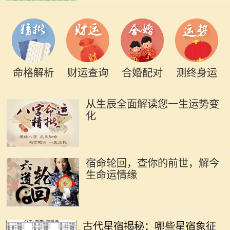
命格解析
财运查询
合婚配对
测终身运
从生辰全面解读您一生运势变
化
宿命轮回，查你的前世，解今
生命运情缘
在古代的天文学中，星宿被视为影响
人命运的重要因素。星宿不仅仅是天
古代星宿揭秘：哪些星宿象征
上的星星，更是古人用来预测人生轨