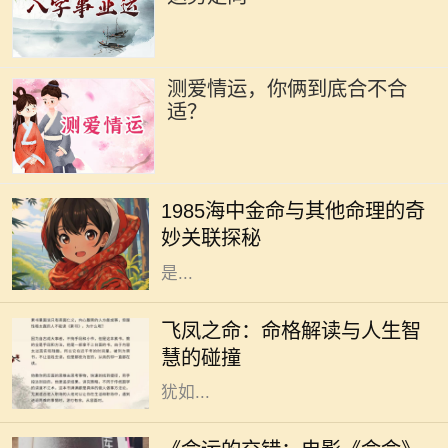
测爱情运，你俩到底合不合
适？
在中国传统的命理学中，每个人的命
运都受到出生年份、月份、日子和时
1985海中金命与其他命理的奇
辰的影响。1985年出生的人，被称为
妙关联探秘
“海中金”。这一命理的特征，指的
是...
在中国传统命理学中，飞凤之命是一
种独特而珍贵的命格。它象征着高
飞凤之命：命格解读与人生智
贵、优雅与灵动，常被视为一种幸运
慧的碰撞
和祝福的象征。命格中蕴含的飞凤，
犹如...
随着电影市场的蓬勃发展，越来越多
的电影作品吸引了观众的目光。其