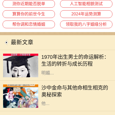
测你近期能否脱单
人工智能相貌测试
算算你的前世今生
2024年运势测算
帮你调和恋情婚姻
领取我的八字姻缘分析
最新文章
1970年是中国历史上一个具有特殊意
义的年份，这一年出生的男士在气
1970年出生男士的命运解析：
候、文化和社会变迁中成长，形成了
生活的转折与成长历程
独特的个性与命运。在这一年，阳光
明媚...
在中国传统命理学中，五行理论深深
影响着人们对命运的理解。其中，沙
沙中金命与其他命相生相克的
中金命作为金命的一种，具有独特的
奥秘探索
特性和命理含义。了解沙中金命与其
他...
在中国的命理学中，五行的相生相克
关系深刻影响着人们的命运和生活，