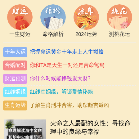
一生财运
命格解析
2024运势
测桃花运
十年大运
把握命运黄金十年走上人生巅峰
合婚配对
你和TA是天生一对还是苦命鸳鸯
财运预测
你什么时候能挣钱发大财？
红线姻缘
红线牵姻缘，解锁爱情秘籍
生肖运势
了解生肖刑冲合害，助您趋吉避凶
在中国的传统命理学中，火命代表着
热情、活力与激情。火命之人，通常
火命之人最配的女性：寻找命
生性乐观，充满创造力和积极向上的
理中的良缘与幸福
力量。然而，合适的伴侣对于火命人